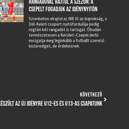
RANGADÓVAL RAJTOL A SZEZON: A
CSEPELT FOGADJUK AZ IDÉNYNYITÓN
Szombaton elrajtol az NB III-as bajnokság, a
Dél-Keleti csoport nyitófordulója pedig
rögtön két rangadót is tartogat. Óbudán
természetesen a Kerület–Csepel derbi
mozgatja meg leginkább a futballt szerető
közönséget, de érdekesnek
KÖVETKEZŐ
ÉSZÜLT AZ ÚJ IDÉNYRE U12-ES ÉS U13-AS CSAPATUNK