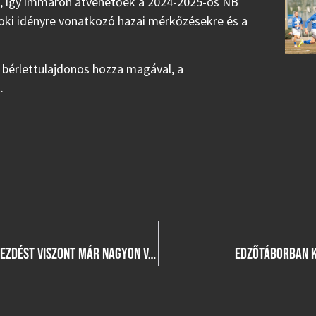
nk, így immáron átvehetőek a 2024-2025-ös NB
jnoki idényre vonatkozó hazai mérkőzésekre és a
 bérlettulajdonos hozza magával, a
t.
A FOCI EB CSALÓDÁST OKOZOTT SZÁMÁRA, A SZEZONKEZDÉST VISZONT MÁR NAGYON VÁRJA HARMATI TAMÁS
EDZŐTÁBORBAN K