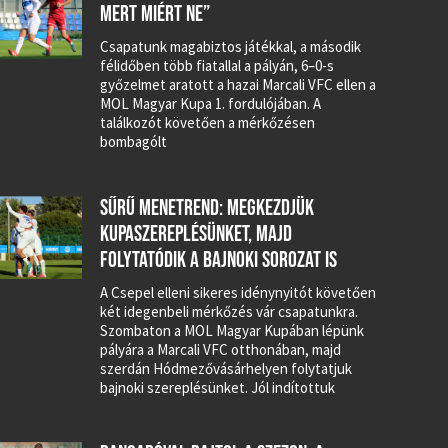
MERT MIÉRT NE”
Csapatunk magabiztos játékkal, a második
félidőben több fiatallal a pályán, 6–0-s
győzelmet aratott a hazai Marcali VFC ellen a
MOL Magyar Kupa 1. fordulójában. A
találkozót követően a mérkőzésen
bombagólt
SŰRŰ MENETREND: MEGKEZDJÜK
KUPASZEREPLÉSÜNKET, MAJD
FOLYTATÓDIK A BAJNOKI SOROZAT IS
A Csepel elleni sikeres idénynyitót követően
két idegenbeli mérkőzés vár csapatunkra.
Szombaton a MOL Magyar Kupában lépünk
pályára a Marcali VFC otthonában, majd
szerdán Hódmezővásárhelyen folytatjuk
bajnoki szereplésünket. Jól indítottuk