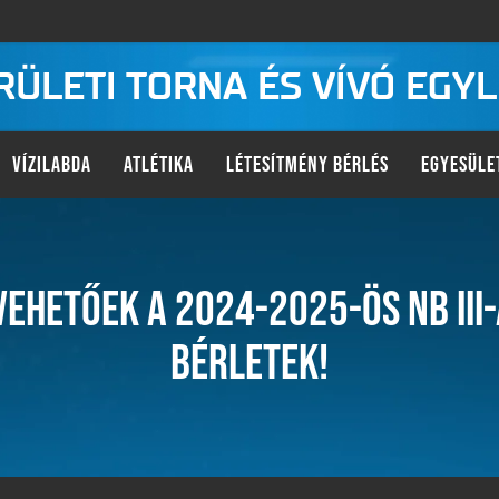
KERÜLETI TORNA ÉS VÍVÓ EGY
VÍZILABDA
ATLÉTIKA
LÉTESÍTMÉNY BÉRLÉS
EGYESÜLE
VEHETŐEK A 2024-2025-ÖS NB III
BÉRLETEK!