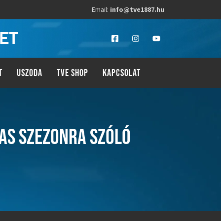
Email:
info@tve1887.hu
LET
T
USZODA
TVE SHOP
KAPCSOLAT
-AS SZEZONRA SZÓLÓ