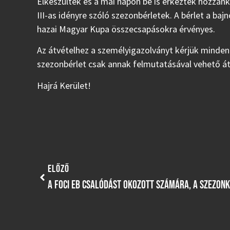
Elkészültek és a mai napon be is érkeztek hozzá
III-as idényre szóló szezonbérletek. A bérlet a ba
hazai Magyar Kupa összecsapásokra érvényes.
Az átvételhez a személyigazolványt kérjük minden
szezonbérlet csak annak felmutatásával vehető á
Hajrá Kerület!
ELŐZŐ