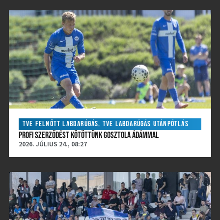
TVE FELNŐTT LABDARÚGÁS
,
TVE LABDARÚGÁS UTÁNPÓTLÁS
PROFI SZERZŐDÉST KÖTÖTTÜNK GOSZTOLA ÁDÁMMAL
2026. JÚLIUS 24., 08:27