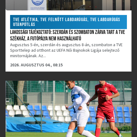
TVE ATLÉTIKA
,
TVE FELNŐTT LABDARÚGÁS
,
TVE LABDARÚGÁS
UTÁNPÓTLÁS
LAKOSSÁGI TÁJÉKOZTATÓ: SZERDÁN ÉS SZOMBATON ZÁRVA TART A TVE
SZÉKHÁZ, A FUTÓPÁLYA NEM HASZNÁLHATÓ
Augusztus 5-én, szerdán és augusztus 8-án, szombaton a TVE
Sporttelep ad otthont az UEFA Női Bajnokok Ligája selejtező
minitornájának. Az...
2026. AUGUSZTUS 04., 08:15