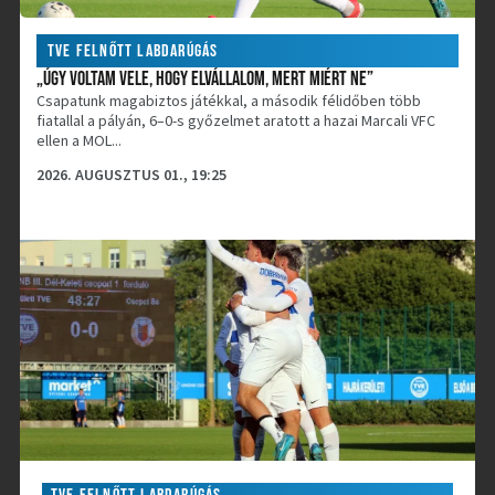
TVE FELNŐTT LABDARÚGÁS
„ÚGY VOLTAM VELE, HOGY ELVÁLLALOM, MERT MIÉRT NE”
Csapatunk magabiztos játékkal, a második félidőben több
fiatallal a pályán, 6–0-s győzelmet aratott a hazai Marcali VFC
ellen a MOL...
2026. AUGUSZTUS 01., 19:25