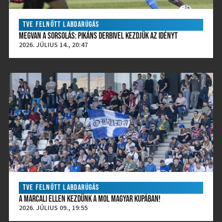
TVE FELNŐTT LABDARÚGÁS
MEGVAN A SORSOLÁS: PIKÁNS DERBIVEL KEZDJÜK AZ IDÉNYT
2026. JÚLIUS 14., 20:47
TVE FELNŐTT LABDARÚGÁS
A MARCALI ELLEN KEZDÜNK A MOL MAGYAR KUPÁBAN!
2026. JÚLIUS 09., 19:55