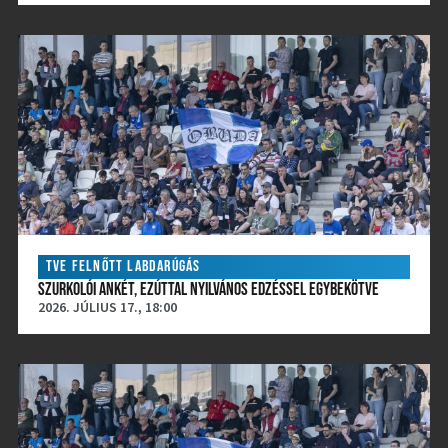
TVE FELNŐTT LABDARÚGÁS
SZURKOLÓI ANKÉT, EZÚTTAL NYILVÁNOS EDZÉSSEL EGYBEKÖTVE
2026. JÚLIUS 17., 18:00