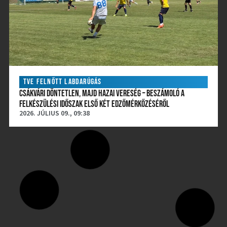
TVE FELNŐTT LABDARÚGÁS
CSÁKVÁRI DÖNTETLEN, MAJD HAZAI VERESÉG – BESZÁMOLÓ A
FELKÉSZÜLÉSI IDŐSZAK ELSŐ KÉT EDZŐMÉRKŐZÉSÉRŐL
2026. JÚLIUS 09., 09:38