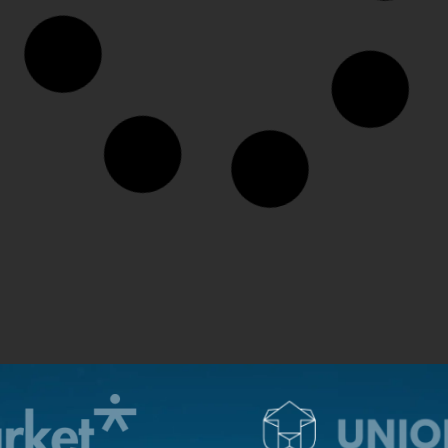
TVE FELNŐTT LABDARÚGÁS
HOSSZÚ ZÉTÉNY MARAD A KERÜLETNÉL!
2026. JÚLIUS 03., 11:17
TVE FELNŐTT LABDARÚGÁS
HÁROM ÚJ JÁTÉKOSSAL ERŐSÍTETTÜK MEG NB III-AS KERETÜNKET
2026. JÚLIUS 02., 18:00