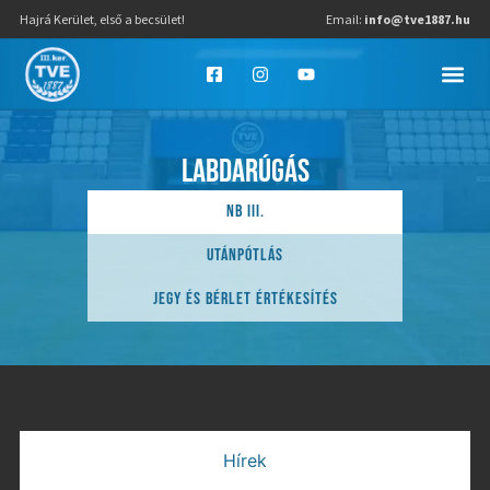
Hajrá Kerület, első a becsület!
Email:
info@tve1887.hu
LABDARÚGÁS
NB III.
UTÁNPÓTLÁS
JEGY ÉS BÉRLET ÉRTÉKESÍTÉS
Hírek