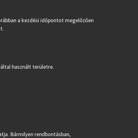
gkorábban a kezdési időpontot megelőzően
t.
ltal használt területre.
hatja. Bármilyen rendbontásban,