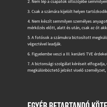
2. Nem lép a csapatok öltözőjébe semmilye
3. Csak a számára kijelölt helyen tartózkodi
4. Nem készít semmilyen személyes anyagot
mérkőzés előtt, alatt és után, csak az őt a
5. A fotósok a számukra biztosított megkülö
végeztével leadják.
6. Figyelembe veszi a III. kerületi TVE érdek
7. A biztonsági szolgálat kéréseit elfogadja,
megkülönböztető jelzést viselő személyzet,
EGYÉB BETARTANDÓ KÖT