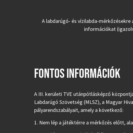
A labdarúgó- és vízilabda-mérkőzésekre 
információkat (igazo
FONTOS INFORMÁCIÓK
A III. kerületi TVE utánpótlásképző központ
Labdarúgó Szövetség (MLSZ), a Magyar Hiva
pályarendszabályait, amely a következő:
1. Nem lép a játéktérre a mérkőzés előtt, ala