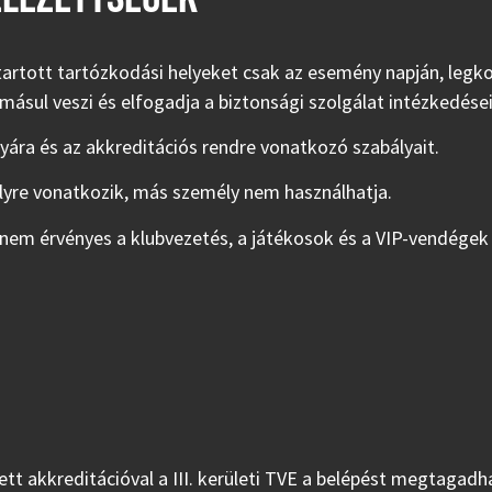
nntartott tartózkodási helyeket csak az esemény napján, le
domásul veszi és elfogadja a biztonsági szolgálat intézkedései
ályára és az akkreditációs rendre vonatkozó szabályait.
élyre vonatkozik, más személy nem használhatja.
 nem érvényes a klubvezetés, a játékosok és a VIP-vendégek á
ett akkreditációval a III. kerületi TVE a belépést megtagad