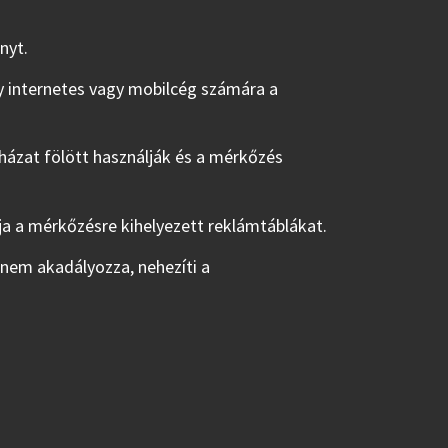
nyt.
 internetes vagy mobilcég számára a
házat fölött használják és a mérkőzés
gyja a mérkőzésre kihelyezett reklámtáblákat.
l nem akadályozza, nehezíti a