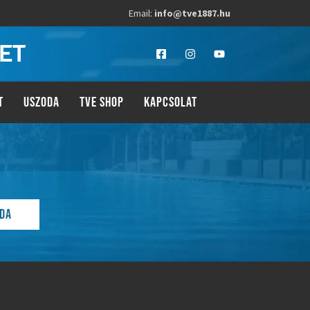
Email:
info@tve1887.hu
LET
T
USZODA
TVE SHOP
KAPCSOLAT
BDA