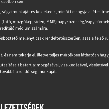
n esetben sem.
k, végzi munkáját és közlekedik, mielőtt elhagyja a létesítmé
 (fotó, mozgókép, videó, MMS) nagyközönség/vagy bármely
kkreditáló médium számára.
nböztető mellényt csak rendeltetésszerűen, azaz a felső ru
eit, és nem takarja el, illetve teljes mértékben láthatóan ha
 utasításait betartja: mozgásával, viselkedésével, viseletéve
 továbbá a rendőrség munkáját.
ELEZETTSÉGEK