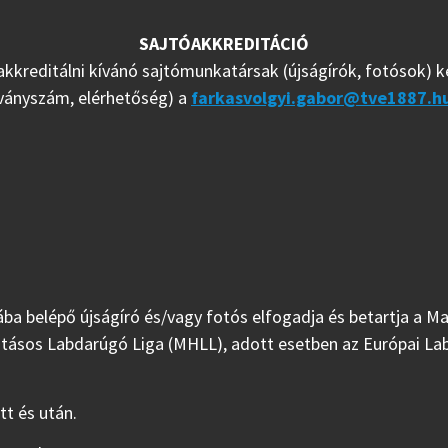
SAJTÓAKKREDITÁCIÓ
akkreditálni kívánó sajtómunkatársak (újságírók, fotósok) k
lványszám, elérhetőség) a
farkasvolgyi.gabor@tve1887.h
jába belépő újságíró és/vagy fotós elfogadja és betartja a 
tásos Labdarúgó Liga (MHLL), adott esetben az Európai La
tt és után.