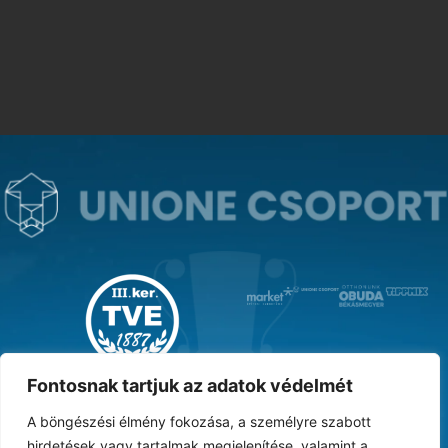
MAGYAR KUPA GYŐZTES ‘31
Fontosnak tartjuk az adatok védelmét
A böngészési élmény fokozása, a személyre szabott
hirdetések vagy tartalmak megjelenítése, valamint a