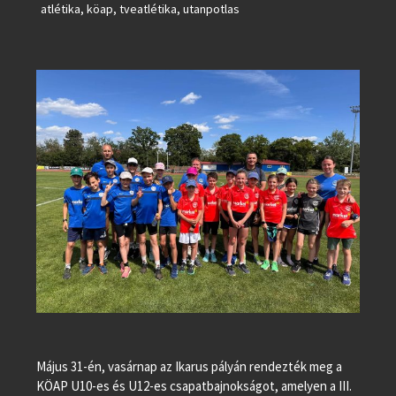
atlétika
,
köap
,
tveatlétika
,
utanpotlas
Május 31-én, vasárnap az Ikarus pályán rendezték meg a
KÖAP U10-es és U12-es csapatbajnokságot, amelyen a III.