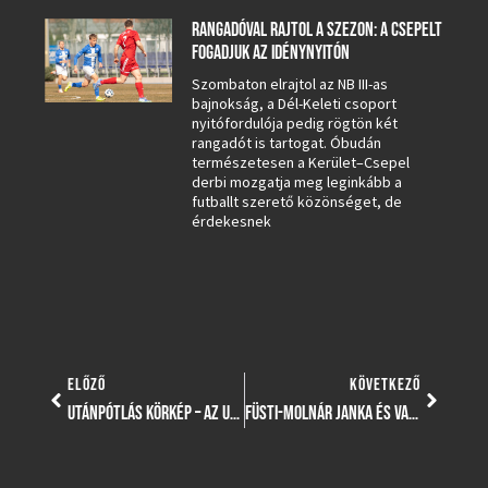
RANGADÓVAL RAJTOL A SZEZON: A CSEPELT
FOGADJUK AZ IDÉNYNYITÓN
Szombaton elrajtol az NB III-as
bajnokság, a Dél-Keleti csoport
nyitófordulója pedig rögtön két
rangadót is tartogat. Óbudán
természetesen a Kerület–Csepel
derbi mozgatja meg leginkább a
futballt szerető közönséget, de
érdekesnek
ELŐZŐ
KÖVETKEZŐ
UTÁNPÓTLÁS KÖRKÉP – AZ UTOLSÓ ELŐTTI FORDULÓT RENDEZTÉK UTÁNPÓTLÁSCSAPATAINK SZÁMÁRA
FÜSTI-MOLNÁR JANKA ÉS VARGA VIKTÓRIA ÓBUDÁN FOLYTATJA