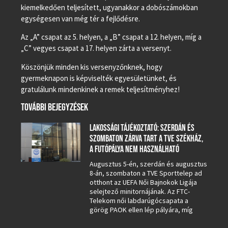
kiemelkedően teljesített, ugyanakkor a dobószámokban
egységesen van még tér a fejlődésre.
Az „A” csapat az 5. helyen, a „B” csapat a 12. helyen, míg a
„C” vegyes csapat a 17. helyen zárta a versenyt.
Köszönjük minden kis versenyzőnknek, hogy
gyermeknapon is képviselték egyesületünket, és
gratulálunk mindenkinek a remek teljesítményhez!
TOVÁBBI BEJEGYZÉSEK
LAKOSSÁGI TÁJÉKOZTATÓ: SZERDÁN ÉS
SZOMBATON ZÁRVA TART A TVE SZÉKHÁZ,
A FUTÓPÁLYA NEM HASZNÁLHATÓ
Augusztus 5-én, szerdán és augusztus
8-án, szombaton a TVE Sporttelep ad
otthont az UEFA Női Bajnokok Ligája
selejtező minitornájának. Az FTC-
Telekom női labdarúgócsapata a
görög PAOK ellen lép pályára, míg