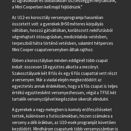
az ugrásokban és dobásokban tisztességgel helytálltunk,
a Mini Cooperben kell majd fejlődnünk.”
Az U12-es korosztály versenyprogramja hasonlóan
összetett volt: a gyerekek 8×50 méteres körpályás
váltóban, hosszú gátváltóban, korlátozott nekifutásból
végrehajtott ötösugrásban, medicinlabda-vetésben,
terpeszből hátra történő vetésben, valamint hétperces
Mini Cooper csapatversenyben álltak rajthoz.
Ebben a korosztályban minden eddiginél több csapat
indult: összesen 18 együttes alkotta a mezőnyt.
Szakosztályunk két 8 fős és egy 6 fős csapattal vett részt
a versenyen. Már a viadal elején megkezdődött az
egyeztetés annak érdekében, hogy a 6 fős csapat is teljes
értékű együttesként versenyezhessen, végül a TFSE két
tartalék versenyzőjével kiegészülve sikerült elindulni.
A gyerekek a nagy melegben is komoly erőfeszítéseket
tettek, különösen a futószámokban, hiszen számukra a
verseny a déli órákban, az U10-esek programját követően
kezdődött. Mindhárom csapatunk több versenyszámban is