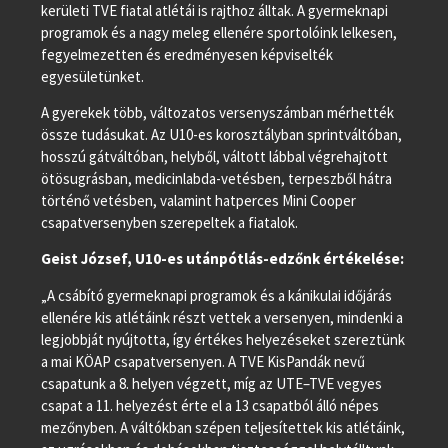
kerületi TVE fiatal atlétái is rajthoz álltak. A gyermeknapi
programok és a nagy meleg ellenére sportolóink lelkesen,
fegyelmezetten és eredményesen képviselték
egyesületünket.
A gyerekek több, változatos versenyszámban mérhették
össze tudásukat. Az U10-es korosztályban sprintváltóban,
hosszú gátváltóban, helyből, váltott lábbal végrehajtott
ötösugrásban, medicinlabda-vetésben, terpeszből hátra
történő vetésben, valamint hatperces Mini Cooper
csapatversenyben szerepeltek a fiatalok.
Geist József, U10-es utánpótlás-edzőnk értékelése:
„A csábító gyermeknapi programok és a kánikulai időjárás
ellenére kis atlétáink részt vettek a versenyen, mindenki a
legjobbját nyújtotta, így értékes helyezéseket szereztünk
a mai KÖAP csapatversenyen. A TVE KisPandák nevű
csapatunk a 8. helyen végzett, míg az UTE–TVE vegyes
csapat a 11. helyezést érte el a 13 csapatból álló népes
mezőnyben. A váltókban szépen teljesítettek kis atlétáink,