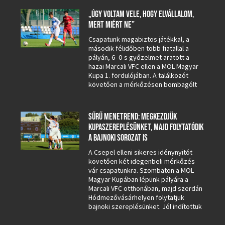
„ÚGY VOLTAM VELE, HOGY ELVÁLLALOM,
MERT MIÉRT NE”
Csapatunk magabiztos játékkal, a
második félidőben több fiatallal a
pályán, 6–0-s győzelmet aratott a
hazai Marcali VFC ellen a MOL Magyar
Kupa 1. fordulójában. A találkozót
követően a mérkőzésen bombagólt
SŰRŰ MENETREND: MEGKEZDJÜK
KUPASZEREPLÉSÜNKET, MAJD FOLYTATÓDIK
A BAJNOKI SOROZAT IS
A Csepel elleni sikeres idénynyitót
követően két idegenbeli mérkőzés
vár csapatunkra. Szombaton a MOL
Magyar Kupában lépünk pályára a
Marcali VFC otthonában, majd szerdán
Hódmezővásárhelyen folytatjuk
bajnoki szereplésünket. Jól indítottuk