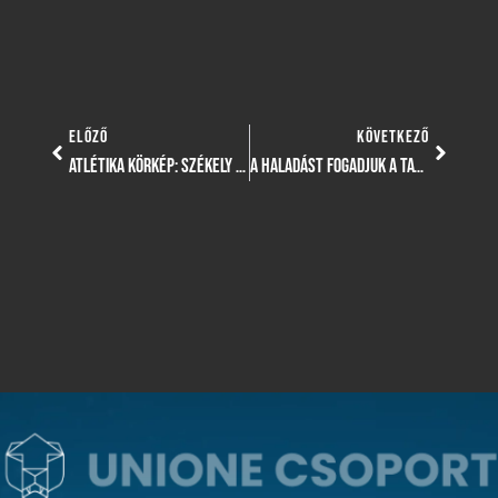
ELŐZŐ
KÖVETKEZŐ
ATLÉTIKA KÖRKÉP: SZÉKELY LILI VISSZATÉRT, FERENCZI DANI PEDIG AZ U18-ASOK KÖZÖTT MUTATKOZOTT BE
A HALADÁST FOGADJUK A TAVASZI SZEZON ELSŐ HAZAI BAJNOKIJÁN