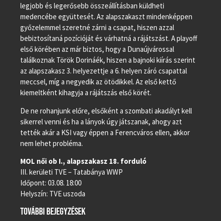
legjobb és legerősebb összeállításban küldheti
medencébe együttesét. Az alapszakaszt mindenképpen
győzelemmel szeretné zárni a csapat, hiszen azzal
bebiztosítaná pozícióját és várhatná a rájátszást. A playoff
első körében az már biztos, hogy a Dunaújvárossal
találkoznak Török Dorináék, hiszen a bajnoki kiírás szerint
az alapszakasz 3. helyezettje a 6. helyen záró csapattal
meccsel, míg a negyedik az ötödikkel. Az első kettő
kiemeltként kihagyja a rájátszás első körét.
De ne rohanjunk előre, elsőként a szombati akadályt kell
sikerrel venni és ha a lányok úgy játszanak, ahogy azt
tették akár a KSI vagy éppen a Ferencváros ellen, akkor
nem lehet probléma.
MOL női ob I., alapszakasz 18. forduló
III. kerületi TVE – Tatabánya WWP
Időpont: 03.08. 18:00
Helyszín: TVE uszoda
TOVÁBBI BEJEGYZÉSEK