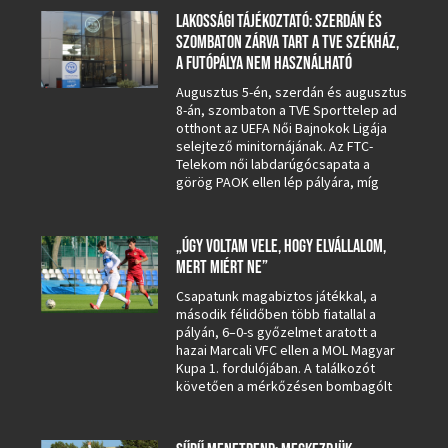
LAKOSSÁGI TÁJÉKOZTATÓ: SZERDÁN ÉS
SZOMBATON ZÁRVA TART A TVE SZÉKHÁZ,
A FUTÓPÁLYA NEM HASZNÁLHATÓ
Augusztus 5-én, szerdán és augusztus
8-án, szombaton a TVE Sporttelep ad
otthont az UEFA Női Bajnokok Ligája
selejtező minitornájának. Az FTC-
Telekom női labdarúgócsapata a
görög PAOK ellen lép pályára, míg
„ÚGY VOLTAM VELE, HOGY ELVÁLLALOM,
MERT MIÉRT NE”
Csapatunk magabiztos játékkal, a
második félidőben több fiatallal a
pályán, 6–0-s győzelmet aratott a
hazai Marcali VFC ellen a MOL Magyar
Kupa 1. fordulójában. A találkozót
követően a mérkőzésen bombagólt