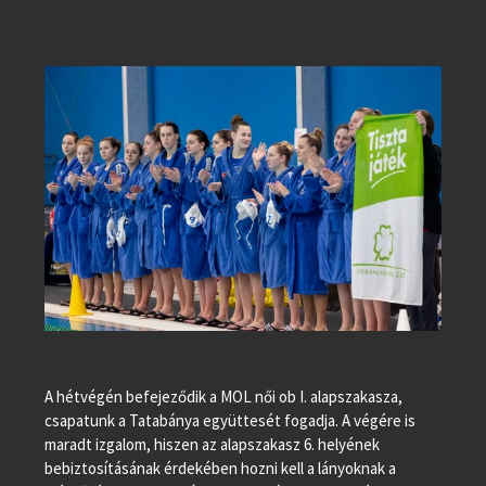
A hétvégén befejeződik a MOL női ob I. alapszakasza,
csapatunk a Tatabánya együttesét fogadja. A végére is
maradt izgalom, hiszen az alapszakasz 6. helyének
bebiztosításának érdekében hozni kell a lányoknak a