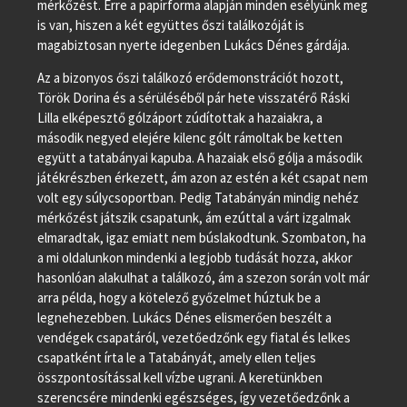
mérkőzést. Erre a papírforma alapján minden esélyünk meg
is van, hiszen a két együttes őszi találkozóját is
magabiztosan nyerte idegenben Lukács Dénes gárdája.
Az a bizonyos őszi találkozó erődemonstrációt hozott,
Török Dorina és a sérüléséből pár hete visszatérő Ráski
Lilla elképesztő gólzáport zúdítottak a hazaiakra, a
második negyed elejére kilenc gólt rámoltak be ketten
együtt a tatabányai kapuba. A hazaiak első gólja a második
játékrészben érkezett, ám azon az estén a két csapat nem
volt egy súlycsoportban. Pedig Tatabányán mindig nehéz
mérkőzést játszik csapatunk, ám ezúttal a várt izgalmak
elmaradtak, igaz emiatt nem búslakodtunk. Szombaton, ha
a mi oldalunkon mindenki a legjobb tudását hozza, akkor
hasonlóan alakulhat a találkozó, ám a szezon során volt már
arra példa, hogy a kötelező győzelmet húztuk be a
legnehezebben. Lukács Dénes elismerően beszélt a
vendégek csapatáról, vezetőedzőnk egy fiatal és lelkes
csapatként írta le a Tatabányát, amely ellen teljes
összpontosítással kell vízbe ugrani. A keretünkben
szerencsére mindenki egészséges, így vezetőedzőnk a