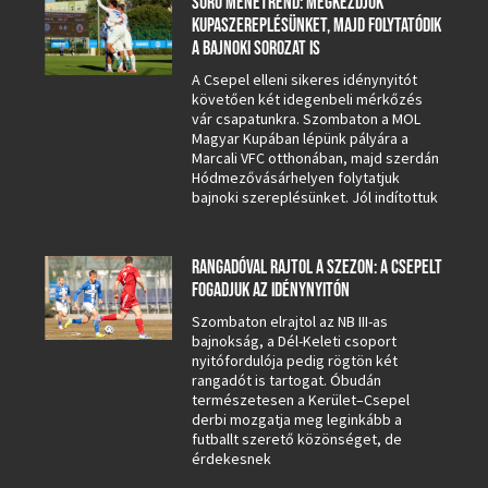
SŰRŰ MENETREND: MEGKEZDJÜK
KUPASZEREPLÉSÜNKET, MAJD FOLYTATÓDIK
A BAJNOKI SOROZAT IS
A Csepel elleni sikeres idénynyitót
követően két idegenbeli mérkőzés
vár csapatunkra. Szombaton a MOL
Magyar Kupában lépünk pályára a
Marcali VFC otthonában, majd szerdán
Hódmezővásárhelyen folytatjuk
bajnoki szereplésünket. Jól indítottuk
RANGADÓVAL RAJTOL A SZEZON: A CSEPELT
FOGADJUK AZ IDÉNYNYITÓN
Szombaton elrajtol az NB III-as
bajnokság, a Dél-Keleti csoport
nyitófordulója pedig rögtön két
rangadót is tartogat. Óbudán
természetesen a Kerület–Csepel
derbi mozgatja meg leginkább a
futballt szerető közönséget, de
érdekesnek