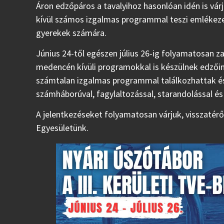
Áron edzőpáros a tavalyihoz hasonlóan idén is vár
kívül számos izgalmas programmal teszi emlékezet
gyerekek számára.
Június 24-től egészen július 26-ig folyamatosan 
medencén kívüli programokkal is készülnek edzőink
számtalan izgalmas programmal találkozhattak és
számháborúval, fagylaltozással, starandolással és
A jelentkezéseket folyamatosan várjuk, visszatér
Egyesületünk.