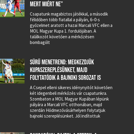
MERT MIÉRT NE”
Csapatunk magabiztos játékkal, a második
félidőben több fiatallal a pályán, 6–0-s
győzelmet aratott a hazai Marcali VFC ellen a
MOL Magyar Kupa 1. fordulójában. A
találkozót követően a mérkőzésen
bombagólt
SŰRŰ MENETREND: MEGKEZDJÜK
KUPASZEREPLÉSÜNKET, MAJD
FOLYTATÓDIK A BAJNOKI SOROZAT IS
A Csepel elleni sikeres idénynyitót követően
két idegenbeli mérkőzés vár csapatunkra.
Szombaton a MOL Magyar Kupában lépünk
pályára a Marcali VFC otthonában, majd
szerdán Hódmezővásárhelyen folytatjuk
bajnoki szereplésünket. Jól indítottuk