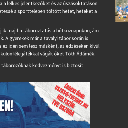
ja a lelkes jelentkezőket és az úszásoktatáson
essé a sporttelepen töltött hetet, heteket a
zajlik majd a táboroztatás a hétköznapokon, ám
. A gyerekek már a tavalyi tábor során is
 ez idén sem lesz másként, az edzéseken kívül
 különféle játékkal várják őket Tóth Ádámék.
ő táborozóknak kedvezményt is biztosít