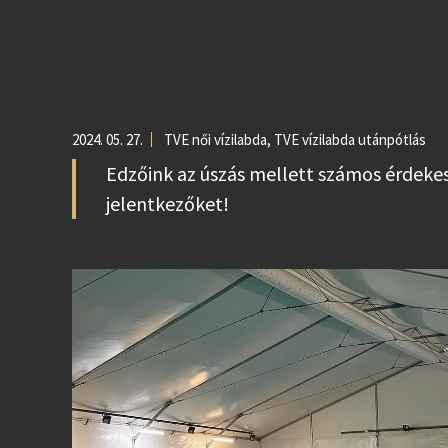
2024. 05. 27.
TVE női vízilabda
,
TVE vízilabda utánpótlás
Edzőink az úszás mellett számos érdeke
jelentkezőket!