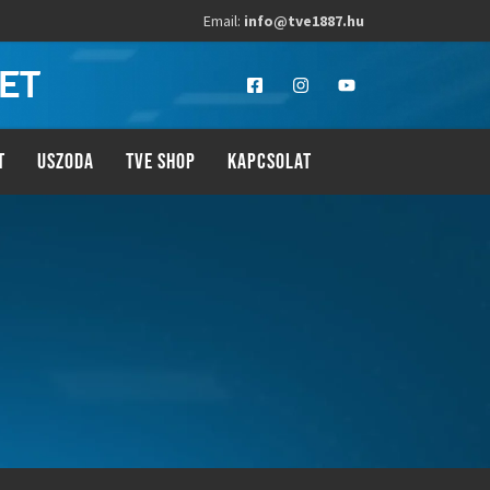
Email:
info@tve1887.hu
LET
T
USZODA
TVE SHOP
KAPCSOLAT