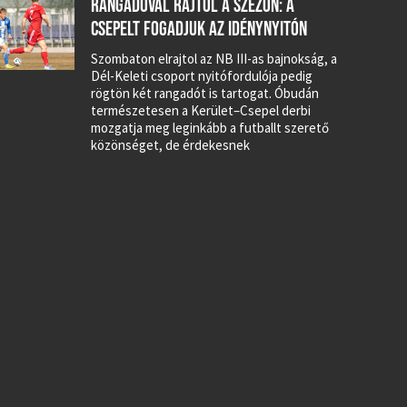
RANGADÓVAL RAJTOL A SZEZON: A
CSEPELT FOGADJUK AZ IDÉNYNYITÓN
Szombaton elrajtol az NB III-as bajnokság, a
Dél-Keleti csoport nyitófordulója pedig
rögtön két rangadót is tartogat. Óbudán
természetesen a Kerület–Csepel derbi
mozgatja meg leginkább a futballt szerető
közönséget, de érdekesnek