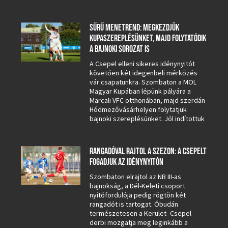
SŰRŰ MENETREND: MEGKEZDJÜK
KUPASZEREPLÉSÜNKET, MAJD FOLYTATÓDIK
A BAJNOKI SOROZAT IS
A Csepel elleni sikeres idénynyitót
követően két idegenbeli mérkőzés
vár csapatunkra. Szombaton a MOL
Magyar Kupában lépünk pályára a
Marcali VFC otthonában, majd szerdán
Hódmezővásárhelyen folytatjuk
bajnoki szereplésünket. Jól indítottuk
RANGADÓVAL RAJTOL A SZEZON: A CSEPELT
FOGADJUK AZ IDÉNYNYITÓN
Szombaton elrajtol az NB III-as
bajnokság, a Dél-Keleti csoport
nyitófordulója pedig rögtön két
rangadót is tartogat. Óbudán
természetesen a Kerület–Csepel
derbi mozgatja meg leginkább a