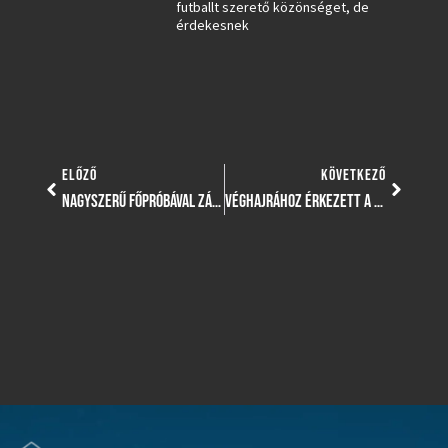
futballt szerető közönséget, de
érdekesnek
ELŐZŐ
KÖVETKEZŐ
NAGYSZERŰ FŐPRÓBÁVAL ZÁRULT A FELKÉSZÜLÉSI IDŐSZAK
VÉGHAJRÁHOZ ÉRKEZETT A VÍZILABDA ALAPSZAKASZ, EGRI VENDÉGJÁTÉK VÁR RÁSKI LILLÁÉKRA