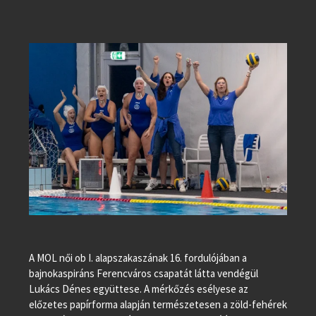
A MOL női ob I. alapszakaszának 16. fordulójában a
bajnokaspiráns Ferencváros csapatát látta vendégül
Lukács Dénes együttese. A mérkőzés esélyese az
előzetes papírforma alapján természetesen a zöld-fehérek