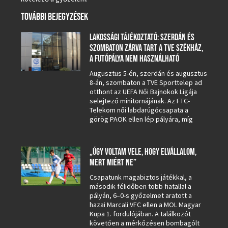
TOVÁBBI BEJEGYZÉSEK
LAKOSSÁGI TÁJÉKOZTATÓ: SZERDÁN ÉS
SZOMBATON ZÁRVA TART A TVE SZÉKHÁZ,
A FUTÓPÁLYA NEM HASZNÁLHATÓ
Augusztus 5-én, szerdán és augusztus
8-án, szombaton a TVE Sporttelep ad
otthont az UEFA Női Bajnokok Ligája
selejtező minitornájának. Az FTC-
Telekom női labdarúgócsapata a
görög PAOK ellen lép pályára, míg
„ÚGY VOLTAM VELE, HOGY ELVÁLLALOM,
MERT MIÉRT NE”
Csapatunk magabiztos játékkal, a
második félidőben több fiatallal a
pályán, 6–0-s győzelmet aratott a
hazai Marcali VFC ellen a MOL Magyar
Kupa 1. fordulójában. A találkozót
követően a mérkőzésen bombagólt