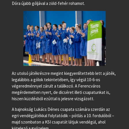
Dóra újabb góljával a zöld-fehér rohamot.
Az utolsó játékrészre megint kiegyenlítettebb lett a játék,
legalábbis a gólok tekintetében, így végül 10-6-os
végeredménnyel zárult a találkozó. A Ferencváros
megérdemelten nyert, de dicséret illeti csapatunkat is,
hiszen küzdésből ezúttal is jelesre vizsgázott.
A bajnokság Lukács Dénes csapata számára szerdán az
egri vendégjátékkal folytatódik – pótlás a 10. fordulóból –
majd szombaton a KSI csapatát látjuk vendégül, ahol
kötelező a győzelem.