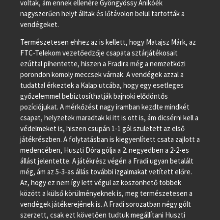
voltak, ám ennek ellenére Gyöngyössy Anikóék
nagyszerűen helyt álltak és lőtávolon belül tartották a
vendégeket.
Természetesen ehhez az is kellett, hogy Matajsz Márk, az
FTC-Telekom vezetőedzője csapata sztárjátékosait
ezúttal pihentette, hiszen a Fradira még a nemzetközi
porondon komoly meccsek várnak. A vendégek azzal a
tudattal érkeztek a Kalap utcába, hogy egy esetleges
győzelemmel bebiztosíthatják bajnoki elődöntős
pozíciójukat. A mérkőzést nagy iramban kezdte mindkét
csapat, helyzetek maradtak ki itt is ott is, ám dicsérni kell a
védelmeket is, hiszen csupán 1-1 gól született az első
játékrészben. A folytatásban is kiegyenlített csata zajlott a
medencében, Huszti Dóra gólja a 2. negyedben a 2-2-es
állást jelentette. A játékrész végén a Fradi ugyan betalált
még, ám az 5-3-as állás további izgalmakat vetített előre.
Az, hogy ez nem így lett végül az köszönhető többek
között a külső körülményeknek is, meg természetesen a
vendégek játékerejének is. A Fradi sorozatban négy gólt
szerzett, csak ezt követően tudtuk megállítani Huszti