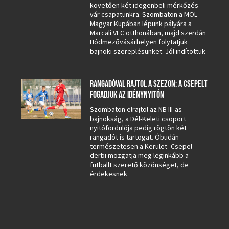
követően két idegenbeli mérkőzés
vár csapatunkra. Szombaton a MOL
Magyar Kupában lépünk pályára a
Marcali VFC otthonában, majd szerdán
Hódmezővásárhelyen folytatjuk
bajnoki szereplésünket. Jól indítottuk
RANGADÓVAL RAJTOL A SZEZON: A CSEPELT
FOGADJUK AZ IDÉNYNYITÓN
Szombaton elrajtol az NB III-as
bajnokság, a Dél-Keleti csoport
nyitófordulója pedig rögtön két
rangadót is tartogat. Óbudán
természetesen a Kerület–Csepel
derbi mozgatja meg leginkább a
futballt szerető közönséget, de
érdekesnek