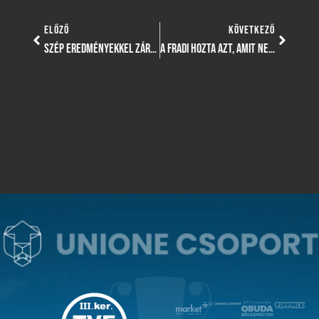
ELŐZŐ
KÖVETKEZŐ
SZÉP EREDMÉNYEKKEL ZÁRTÁK ATLÉTÁINK AZ IDÉNY UTOLSÓ ELŐTTI VERSENYÉT
A FRADI HOZTA AZT, AMIT NEKÜNK SZOMBATON KELL