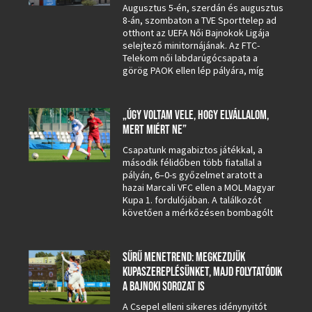
Augusztus 5-én, szerdán és augusztus
8-án, szombaton a TVE Sporttelep ad
otthont az UEFA Női Bajnokok Ligája
selejtező minitornájának. Az FTC-
Telekom női labdarúgócsapata a
görög PAOK ellen lép pályára, míg
„ÚGY VOLTAM VELE, HOGY ELVÁLLALOM,
MERT MIÉRT NE”
Csapatunk magabiztos játékkal, a
második félidőben több fiatallal a
pályán, 6–0-s győzelmet aratott a
hazai Marcali VFC ellen a MOL Magyar
Kupa 1. fordulójában. A találkozót
követően a mérkőzésen bombagólt
SŰRŰ MENETREND: MEGKEZDJÜK
KUPASZEREPLÉSÜNKET, MAJD FOLYTATÓDIK
A BAJNOKI SOROZAT IS
A Csepel elleni sikeres idénynyitót