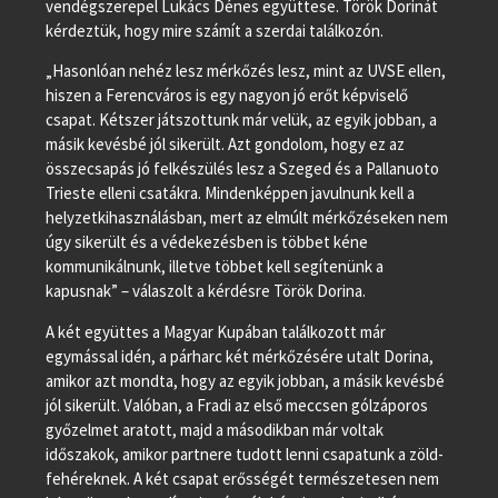
vendégszerepel Lukács Dénes együttese. Török Dorinát
kérdeztük, hogy mire számít a szerdai találkozón.
„Hasonlóan nehéz lesz mérkőzés lesz, mint az UVSE ellen,
hiszen a Ferencváros is egy nagyon jó erőt képviselő
csapat. Kétszer játszottunk már velük, az egyik jobban, a
másik kevésbé jól sikerült. Azt gondolom, hogy ez az
összecsapás jó felkészülés lesz a Szeged és a Pallanuoto
Trieste elleni csatákra. Mindenképpen javulnunk kell a
helyzetkihasználásban, mert az elmúlt mérkőzéseken nem
úgy sikerült és a védekezésben is többet kéne
kommunikálnunk, illetve többet kell segítenünk a
kapusnak” – válaszolt a kérdésre Török Dorina.
A két együttes a Magyar Kupában találkozott már
egymással idén, a párharc két mérkőzésére utalt Dorina,
amikor azt mondta, hogy az egyik jobban, a másik kevésbé
jól sikerült. Valóban, a Fradi az első meccsen gólzáporos
győzelmet aratott, majd a másodikban már voltak
időszakok, amikor partnere tudott lenni csapatunk a zöld-
fehéreknek. A két csapat erősségét természetesen nem