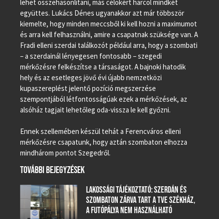
lehet összehasonlítani, más célokért harcol mindkét
együttes. Lukács Dénes ugyanakkor azt már többször
kiemelte, hogy minden meccsből ki kell hozni a maximumot
és arra kell felhasználni, amire a csapatnak szüksége van. A
Fradi elleni szerdai találkozót például arra, hogy a szombati
– a szerdainál lényegesen fontosabb – szegedi
mérkőzésre felkészítse a társaságot. A bajnoki hatodik
hely és az esetleges jövő évi újabb nemzetközi
kupaszereplést jelentő pozíció megszerzése
szempontjából létfontosságúak ezek a mérkőzések, az
alsóház tagjait lehetőleg oda-vissza le kell győzni.
Ennek szellemében készül tehát a Ferencváros elleni
mérkőzésre csapatunk, hogy aztán szombaton elhozza
mindhárom pontot Szegedről.
TOVÁBBI BEJEGYZÉSEK
LAKOSSÁGI TÁJÉKOZTATÓ: SZERDÁN ÉS
SZOMBATON ZÁRVA TART A TVE SZÉKHÁZ,
A FUTÓPÁLYA NEM HASZNÁLHATÓ