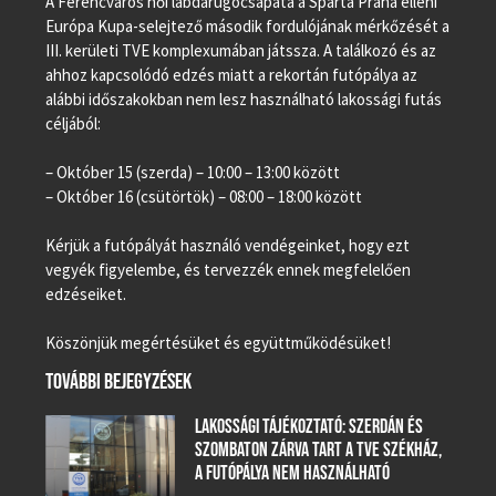
A Ferencváros női labdarúgócsapata a Sparta Praha elleni
Európa Kupa-selejtező második fordulójának mérkőzését a
III. kerületi TVE komplexumában játssza. A találkozó és az
ahhoz kapcsolódó edzés miatt a rekortán futópálya az
alábbi időszakokban nem lesz használható lakossági futás
céljából:
– Október 15 (szerda) – 10:00 – 13:00 között
– Október 16 (csütörtök) – 08:00 – 18:00 között
Kérjük a futópályát használó vendégeinket, hogy ezt
vegyék figyelembe, és tervezzék ennek megfelelően
edzéseiket.
Köszönjük megértésüket és együttműködésüket!
TOVÁBBI BEJEGYZÉSEK
LAKOSSÁGI TÁJÉKOZTATÓ: SZERDÁN ÉS
SZOMBATON ZÁRVA TART A TVE SZÉKHÁZ,
A FUTÓPÁLYA NEM HASZNÁLHATÓ