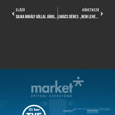
ELŐZŐ
KÖVETKEZŐ
DAJKA MIHÁLY GÓLLAL JÁRULT HOZZÁ AZ U17-ES VÁLOGATOTT KIÜTÉSES GYŐZELMÉHEZ
LUKÁCS DÉNES: „NEM LEHET MÁS CÉLUNK, MINT SIKERREL VENNI AZ ÚJVIDÉKI TORNÁT”