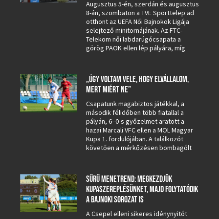
Augusztus 5-én, szerdán és augusztus
8-án, szombaton a TVE Sporttelep ad
otthont az UEFA Női Bajnokok Ligája
selejtező minitornájának. Az FTC-
Telekom női labdarúgócsapata a
görög PAOK ellen lép pályára, míg
„ÚGY VOLTAM VELE, HOGY ELVÁLLALOM,
MERT MIÉRT NE”
Csapatunk magabiztos játékkal, a
második félidőben több fiatallal a
pályán, 6–0-s győzelmet aratott a
hazai Marcali VFC ellen a MOL Magyar
Kupa 1. fordulójában. A találkozót
követően a mérkőzésen bombagólt
SŰRŰ MENETREND: MEGKEZDJÜK
KUPASZEREPLÉSÜNKET, MAJD FOLYTATÓDIK
A BAJNOKI SOROZAT IS
A Csepel elleni sikeres idénynyitót