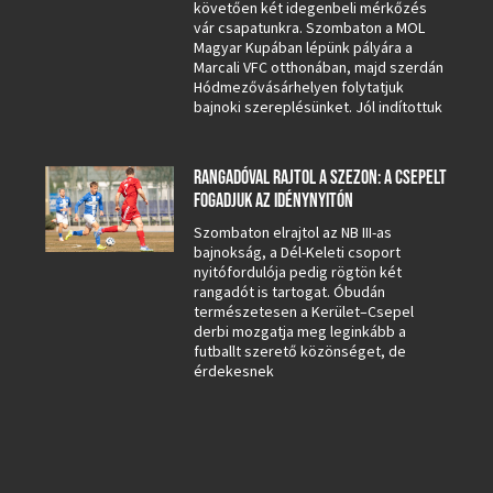
követően két idegenbeli mérkőzés
vár csapatunkra. Szombaton a MOL
Magyar Kupában lépünk pályára a
Marcali VFC otthonában, majd szerdán
Hódmezővásárhelyen folytatjuk
bajnoki szereplésünket. Jól indítottuk
RANGADÓVAL RAJTOL A SZEZON: A CSEPELT
FOGADJUK AZ IDÉNYNYITÓN
Szombaton elrajtol az NB III-as
bajnokság, a Dél-Keleti csoport
nyitófordulója pedig rögtön két
rangadót is tartogat. Óbudán
természetesen a Kerület–Csepel
derbi mozgatja meg leginkább a
futballt szerető közönséget, de
érdekesnek