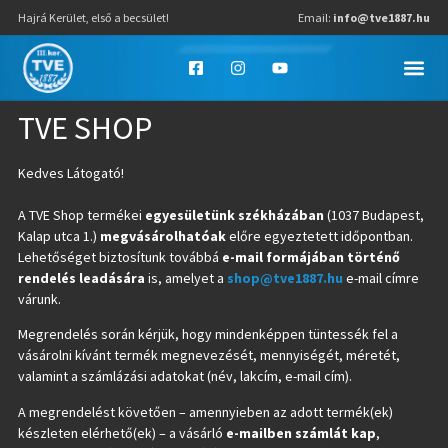
Hajrá Kerület, első a becsület!
Email:
info@tve1887.hu
TVE SHOP
Kedves Látogató!
A TVE Shop termékei
egyesületünk székházában
(1037 Budapest,
Kalap utca 1.)
megvásárolhatóak
előre egyeztetett időpontban.
Lehetőséget biztosítunk továbbá
e-mail formájában történő
rendelés leadására
is, amelyet a
shop@tve1887.hu
e-mail címre
várunk.
Megrendelés során kérjük, hogy mindenképpen tüntessék fel a
vásárolni kívánt termék megnevezését, mennyiségét, méretét,
valamint a számlázási adatokat (név, lakcím, e-mail cím).
A megrendelést követően – amennyieben az adott termék(ek)
készleten elérhető(ek) – a vásárló
e-mailben számlát kap
,