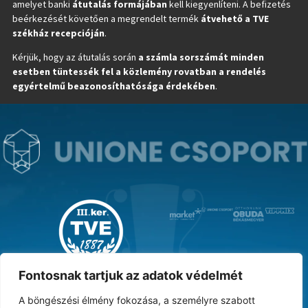
amelyet banki
átutalás formájában
kell kiegyenlíteni. A befizetés
beérkezését követően a megrendelt termék
átvehető a TVE
székház recepcióján
.
Kérjük, hogy az átutalás során
a számla sorszámát minden
esetben tüntessék fel a közlemény rovatban a rendelés
egyértelmű beazonosíthatósága érdekében
.
MAGYAR KUPA GYŐZTES ‘31
Fontosnak tartjuk az adatok védelmét
A böngészési élmény fokozása, a személyre szabott