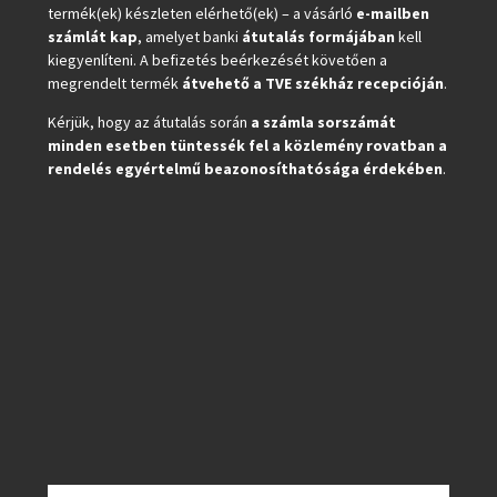
termék(ek) készleten elérhető(ek) – a vásárló
e-mailben
számlát kap
, amelyet banki
átutalás formájában
kell
kiegyenlíteni. A befizetés beérkezését követően a
megrendelt termék
átvehető a TVE székház recepcióján
.
Kérjük, hogy az átutalás során
a számla sorszámát
minden esetben tüntessék fel a közlemény rovatban a
rendelés egyértelmű beazonosíthatósága érdekében
.