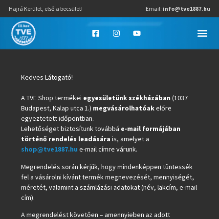
Hajrá Kerület, első a becsület!
Email:
info@tve1887.hu
Kedves Látogató!
A TVE Shop termékei
egyesületünk székházában
(1037
Budapest, Kalap utca 1.)
megvásárolhatóak
előre
egyeztetett időpontban.
Lehetőséget biztosítunk továbbá
e-mail formájában
történő rendelés leadására
is, amelyet a
shop@tve1887.hu
e-mail címre várunk.
Megrendelés során kérjük, hogy mindenképpen tüntessék
fel a vásárolni kívánt termék megnevezését, mennyiségét,
méretét, valamint a számlázási adatokat (név, lakcím, e-mail
cím).
A megrendelést követően – amennyieben az adott