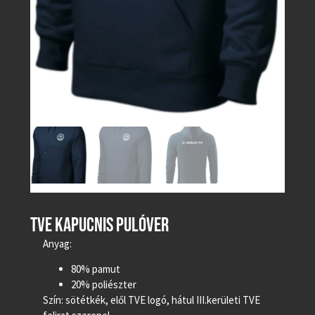
TVE KAPUCNIS PULÓVER
Anyag:
80% pamut
20% poliészter
Szín: sötétkék, elől TVE logó, hátul III.kerületi TVE