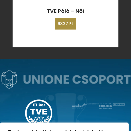
TVE Póló – Női
6337
Ft
MAGYAR KUPA GYŐZTES ‘31