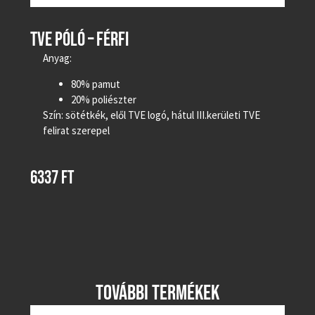
TVE PÓLÓ – FÉRFI
Anyag:
80% pamut
20% poliészter
Szín: sötétkék, elől TVE logó, hátul III.kerületi TVE
felirat szerepel
6337
FT
TOVÁBBI TERMÉKEK