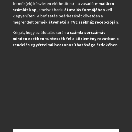
termék(ek) készleten elérhető(ek) – a vásárló
e-mailben
számlát kap
, amelyet banki
átutalás formájában
kell
kiegyenlíteni. A befizetés beérkezését követően a
megrendelt termék
átvehető a TVE székház recepcióján
.
Kérjük, hogy az átutalás során
a számla sorszámát
minden esetben tüntessék fel a közlemény rovatban a
rendelés egyértelmű beazonosíthatósága érdekében
.