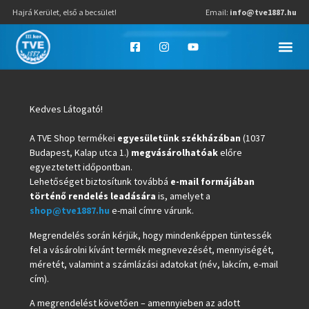
Hajrá Kerület, első a becsület!
Email:
info@tve1887.hu
Kedves Látogató!
A TVE Shop termékei
egyesületünk székházában
(1037
Budapest, Kalap utca 1.)
megvásárolhatóak
előre
egyeztetett időpontban.
Lehetőséget biztosítunk továbbá
e-mail formájában
történő rendelés leadására
is, amelyet a
shop@tve1887.hu
e-mail címre várunk.
Megrendelés során kérjük, hogy mindenképpen tüntessék
fel a vásárolni kívánt termék megnevezését, mennyiségét,
méretét, valamint a számlázási adatokat (név, lakcím, e-mail
cím).
A megrendelést követően – amennyieben az adott