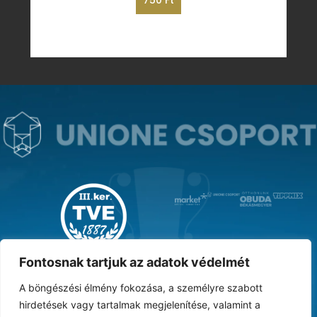
750
Ft
MAGYAR KUPA GYŐZTES ‘31
Fontosnak tartjuk az adatok védelmét
A böngészési élmény fokozása, a személyre szabott
hirdetések vagy tartalmak megjelenítése, valamint a