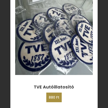
TVE Autóillatosító
880
Ft