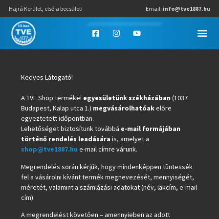
Hajrá Kerület, első a becsület!
Email:
info@tve1887.hu
Kedves Látogató!
A TVE Shop termékei
egyesületünk székházában
(1037
Budapest, Kalap utca 1.)
megvásárolhatóak
előre
egyeztetett időpontban.
Lehetőséget biztosítunk továbbá
e-mail formájában
történő rendelés leadására
is, amelyet a
shop@tve1887.hu
e-mail címre várunk.
Megrendelés során kérjük, hogy mindenképpen tüntessék
fel a vásárolni kívánt termék megnevezését, mennyiségét,
méretét, valamint a számlázási adatokat (név, lakcím, e-mail
cím).
A megrendelést követően – amennyieben az adott