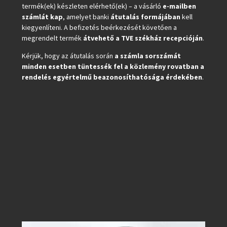
termék(ek) készleten elérhető(ek) – a vásárló
e-mailben
számlát kap
, amelyet banki
átutalás formájában
kell
kiegyenlíteni. A befizetés beérkezését követően a
megrendelt termék
átvehető a TVE székház recepcióján
.
Kérjük, hogy az átutalás során
a számla sorszámát
minden esetben tüntessék fel a közlemény rovatban a
rendelés egyértelmű beazonosíthatósága érdekében
.