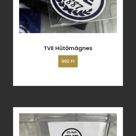
TVE Hűtőmágnes
990
Ft