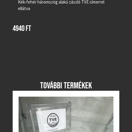
Kék-fehér háromszög alakú zászló TVE címerrel
ellátva
4940
FT
TOVÁBBI TERMÉKEK