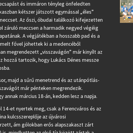
zecsapást és immáron tényleg önfeledten
kaszban kétszer játszott egymással „éles”
eccset. Az őszi, óbudai találkozó kifejezetten
errel záruló meccsen a harmadik negyed végéig
apatának. A végjátékban a hosszabb pad és a
emelt fővel jöhettek ki a medencéből
ban megrendezett „visszavágón” már kinyílt az
oz hozzá tartozik, hogy Lukács Dénes messze
osba.
sor, majd a sűrű menetrend és az utánpótlás-
sszavágót már pénteken megrendezik.
y annak március 18-án, kedden lesz a napja.
l 14-et nyertek meg, csak a Ferencváros és az
na kulcsszereplője az újvárosi
rzett, ám gólokban erős alapszakaszt zárt
 is, mindketten az első tíz között zártak a