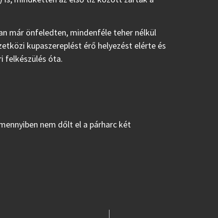
an már önfeledten, mindenféle teher nélkül
zetközi kupaszereplést érő helyezést elérte és
i felkészülés óta.
(amennyiben nem dőlt el a párharc két