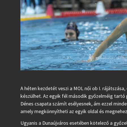
A héten kezdetét veszi a MOL női ob I. rájátszása,
készülhet. Az egyik fél második győzelméig tartó
Dénes csapata számít esélyesnek, ám ezzel mindenk
amely megkönnyítheti az egyik oldal és megnehezít
Ugyanis a Dunaújváros esetében kötelező a győzel