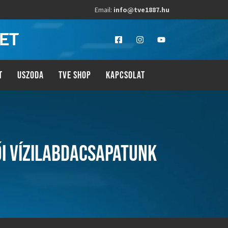
Email:
info@tve1887.hu
LET
T
USZODA
TVE SHOP
KAPCSOLAT
ŐI VÍZILABDACSAPATUNK