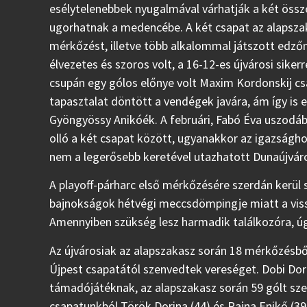
esélytelenebbek nyugalmával várhatják a két öss
ugorhatnak a medencébe. A két csapat az alapsza
mérkőzést, illetve több alkalommal játszott edzőm
élvezetes és szoros volt, a 16-12-es újvárosi sik
csupán egy gólos előnye volt Maxim Kordonskij cs
tapasztalat döntött a vendégek javára, ám így is 
Gyöngyössy Anikóék. A februári, Fabó Éva uszodá
olló a két csapat között, ugyanakkor az igazságh
nem a legerősebb keretével utazhatott Dunaújvár
A playoff-párharc első mérkőzésére szerdán kerül 
bajnokságok hétvégi meccsdömpingje miatt a vi
Amennyiben szükség lesz harmadik találkozóra, úg
Az újvárosiak az alapszakasz során 18 mérkőzésbő
Újpest csapatától szenvedtek vereséget. Dobi Dori
támadójátéknak, az alapszakasz során 59 gólt sze
csapatunkból Török Dorina (44) és Rajna Enikő (39)