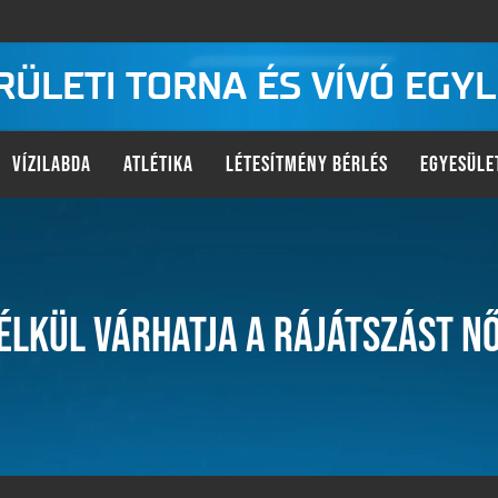
KERÜLETI TORNA ÉS VÍVÓ EGY
VÍZILABDA
ATLÉTIKA
LÉTESÍTMÉNY BÉRLÉS
EGYESÜLE
NÉLKÜL VÁRHATJA A RÁJÁTSZÁST N