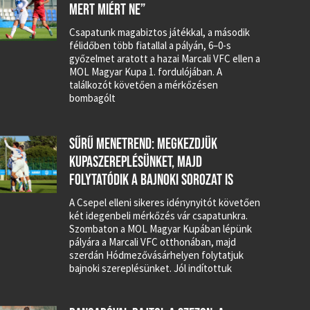
MERT MIÉRT NE”
Csapatunk magabiztos játékkal, a második
félidőben több fiatallal a pályán, 6–0-s
győzelmet aratott a hazai Marcali VFC ellen a
MOL Magyar Kupa 1. fordulójában. A
találkozót követően a mérkőzésen
bombagólt
SŰRŰ MENETREND: MEGKEZDJÜK
KUPASZEREPLÉSÜNKET, MAJD
FOLYTATÓDIK A BAJNOKI SOROZAT IS
A Csepel elleni sikeres idénynyitót követően
két idegenbeli mérkőzés vár csapatunkra.
Szombaton a MOL Magyar Kupában lépünk
pályára a Marcali VFC otthonában, majd
szerdán Hódmezővásárhelyen folytatjuk
bajnoki szereplésünket. Jól indítottuk