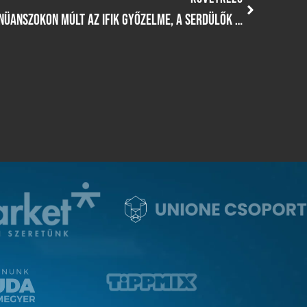
VÍZILABDA UTÁNPÓTLÁS KÖRKÉP: NÜANSZOKON MÚLT AZ IFIK GYŐZELME, A SERDÜLŐK AZONBAN GYŐZELEMMEL ZÁRTÁK A HÉTVÉGÉT