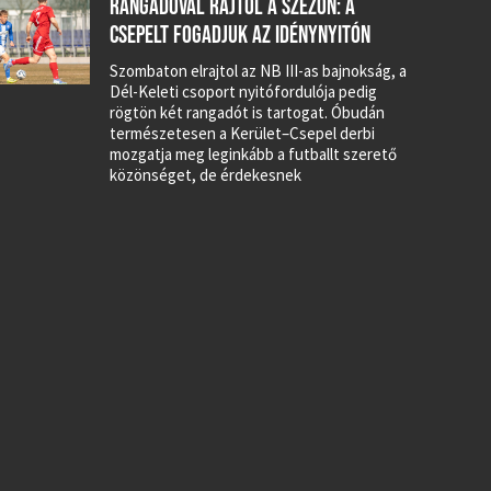
RANGADÓVAL RAJTOL A SZEZON: A
CSEPELT FOGADJUK AZ IDÉNYNYITÓN
Szombaton elrajtol az NB III-as bajnokság, a
Dél-Keleti csoport nyitófordulója pedig
rögtön két rangadót is tartogat. Óbudán
természetesen a Kerület–Csepel derbi
mozgatja meg leginkább a futballt szerető
közönséget, de érdekesnek