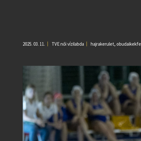
2025. 03. 11.
TVE női vízilabda
hajrakerulet
,
obudaikekfe