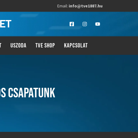
Email:
info@tve1887.hu
LET
T
USZODA
TVE SHOP
KAPCSOLAT
OS CSAPATUNK