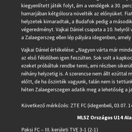
kiegyenlített játék folyt, ám a vendégek a 30. pe
hamarjában kétgólosra növelték az előnyüket. Fia
helyzetek kimaradtak, a Budafok pedig a második fé
végeredményt. Vajkai Dániel csapata a 10. helyről 
a Zalaegerszeg ellen lép pályára idegenben, amely k
Vajkai Dániel értékelése: „Nagyon várta már minde
az első félidőben igen feszülten. Sok volt a kapk
ezeket próbáltuk rendbe tenni, ami részben sikerül
néhány helyzetig is. A szerencse nem állt ezúttal m
előtt, de ha őszinték vagyunk, talán nem is tettü
héten Zalaegerszegen adatik meg a lehetőség a ja
Következő mérkőzés: ZTE FC (idegenbeli, 03.07. 1
MLSZ Országos U14 Ala
Paksi FC – III. kerületi TVE 3-1 (2-1)