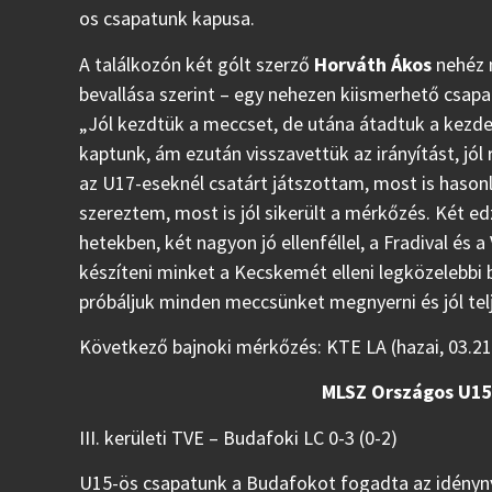
os csapatunk kapusa.
A találkozón két gólt szerző
Horváth Ákos
nehéz m
bevallása szerint – egy nehezen kiismerhető csapa
„Jól kezdtük a meccset, de utána átadtuk a kezde
kaptunk, ám ezután visszavettük az irányítást, jól 
az U17-eseknél csatárt játszottam, most is hason
szereztem, most is jól sikerült a mérkőzés. Két 
hetekben, két nagyon jó ellenféllel, a Fradival és a
készíteni minket a Kecskemét elleni legközelebbi
próbáljuk minden meccsünket megnyerni és jól telj
Következő bajnoki mérkőzés: KTE LA (hazai, 03.21
MLSZ Országos U15 
III. kerületi TVE – Budafoki LC 0-3 (0-2)
U15-ös csapatunk a Budafokot fogadta az idénynyit