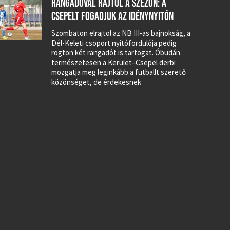
RANGADÓVAL RAJTOL A SZEZON: A
CSEPELT FOGADJUK AZ IDÉNYNYITÓN
Szombaton elrajtol az NB III-as bajnokság, a
Dél-Keleti csoport nyitófordulója pedig
rögtön két rangadót is tartogat. Óbudán
természetesen a Kerület–Csepel derbi
mozgatja meg leginkább a futballt szerető
közönséget, de érdekesnek