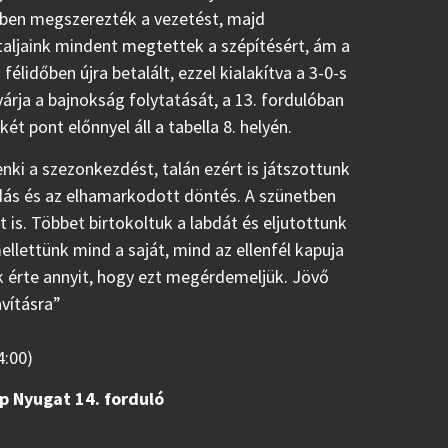
rcben megszerezték a vezetést, majd
taljaink mindent megtettek a szépítésért, ám a
lidőben újra betalált, ezzel kialakítva a 3-0-s
várja a bajnokság folytatását, a 13. fordulóban
ét pont előnnyel áll a tabella 8. helyén.
nki a szezonkezdést, talán ezért is játszottunk
odás és az elhamarkodott döntés. A szünetben
t is. Többet birtokoltuk a labdát és eljutottunk
ellettünk mind a saját, mind az ellenfél kapuja
nk érte annyit, hogy ezt megérdemeljük. Jövő
vításra”
4:00)
p Nyugat 14. forduló