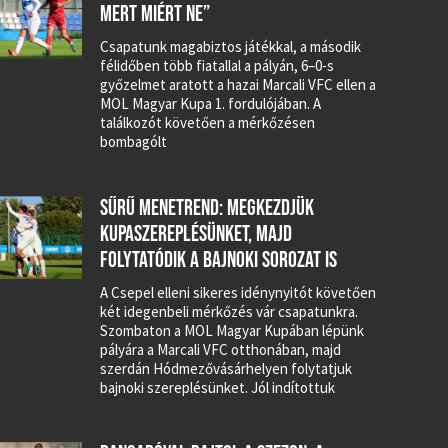
MERT MIÉRT NE”
Csapatunk magabiztos játékkal, a második
félidőben több fiatallal a pályán, 6–0-s
győzelmet aratott a hazai Marcali VFC ellen a
MOL Magyar Kupa 1. fordulójában. A
találkozót követően a mérkőzésen
bombagólt
SŰRŰ MENETREND: MEGKEZDJÜK
KUPASZEREPLÉSÜNKET, MAJD
FOLYTATÓDIK A BAJNOKI SOROZAT IS
A Csepel elleni sikeres idénynyitót követően
két idegenbeli mérkőzés vár csapatunkra.
Szombaton a MOL Magyar Kupában lépünk
pályára a Marcali VFC otthonában, majd
szerdán Hódmezővásárhelyen folytatjuk
bajnoki szereplésünket. Jól indítottuk