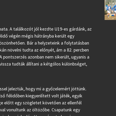
a. A találkozót jól kezdte U19-es gárdánk, az
félidő végén mégis hátrányba került egy
köszönhetően. Bár a helyzeteink a folytatásban
kán növelni tudta az előnyét, ám a 82. percben
A pontszerzés azonban nem sikerült, ugyanis a
 vissza tudták állítani a kétgólos különbséget,
ssel jeleztük, hogy mi a győzelemért jöttünk.
ső félidőben kiegyenlített volt játék, egyik
e előtt egy szögletet követően az ellenfél
lával vonultunk az öltözőbe. Csapatunk egy