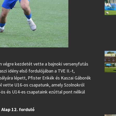
n végre kezdetét vette a bajnoki versenyfutás
zi idény első fordulójában a TVE II.-t,
lyára lépett, Pfister Erikék és Kaszai Gáborék
l vette U16-os csapatunk, amely Szolnokról
ös és U14-es csapataink ezúttal pont nélkül
Alap 12. forduló