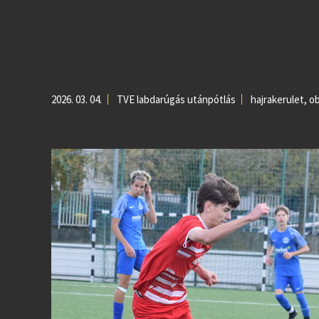
2026. 03. 04.
TVE labdarúgás utánpótlás
hajrakerulet
,
ob