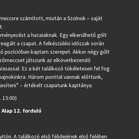
eccsre számított, miután a Szolnok – saját
t.
ményezést a hazaiaknak. Egy elkerülhető gólt
reagált a csapat. A felkészülési időszak során
ló pozícióban kaptam szerepet. Akkor négy gólt
edzőmeccset játszunk az elkövetkezendő
 Vasassal. Ez a két találkozó tökéletesen fel fog
 bajnokinkra. Három ponttal vannak előttünk,
esíteni” – értékelt csapatunk kapitánya.
. 13:00)
Alap 12. forduló
ón. A találkozó első félidejének első felében