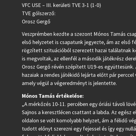
VFC USE – III. kerületi TVE 3-1 (1-0)
TVE gólszerző:
Orosz Gergő
Veszprémben kezdte a szezont Mónos Tamás csapat
első helyzetet is csapatunk jegyezte, ám az első 
rögzített szituációból szerezett hazai találatnak 
is megvoltak, az ellenfél a második játékrész dere
Orosz Gergő révén szépített U19-es együttesünk. 
hazaiak a rendes játékidő lejárta előtt pár perccel
amely végül a végeredményt is jelentette.
Mónos Tamás értékelése:
„A mérkőzés 10-11. percében egy óriási távoli lövé
Sajnos a keresztlécen csattant a labda. Az egész el
oldalon se volt komolyabb helyzet, ám a félidő vég
tudott előnyt szerezni egy fejessel és így egy nul