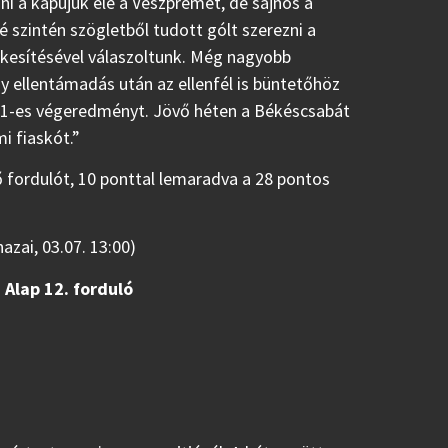
ani a kapujuk elé a Veszprémet, de sajnos a
é szintén szögletből tudott gólt szerezni a
ékesítésével válaszoltunk. Még nagyobb
gy ellentámadás után az ellenfél is büntetőhöz
a 3-1-es végeredményt. Jövő héten a Békéscsabát
mi fiaskót.”
ő fordulót, 10 ponttal lemaradva a 28 pontos
zai, 03.07. 13:00)
Alap 12. forduló