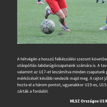
A hétvégén a hosszú felkészülési szezont követőe
utánpótlás-labdarúgócsapataink számára is. A tavas
valamint az U17-et leszámítva minden csapatunk pá
mérkőzését később rendezik majd meg. A rajtot jó
hozta el a három pontot, ugyanakkor U19-es, U15-
zárták a fordulót.
MLSZ Országos U19 