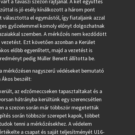
várt a tavaszi szezon rajtjánál. A két együttes
ezúttal is jó esély kínálkozott a három pont
 választotta el egymástól, így fiataljaink azzal
tleges győzelemmel komoly előnyt dolgozhatnak
 hazaiakkal szemben. A mérkőzés nem kezdődött
a vezetést. Ezt követően azonban a Kerület
kos előbb egyenlített, majd a vezetést is
redményt pedig Müller Benett állította be.
a, a mérkőzésen nagyszerű védéseket bemutató
h Ákos beszélt:
sikerült, az edzőmeccseken tapasztaltakat és a
yorsan hátrányba kerültünk egy szerencsétlen
szen a szezon során már többször megetettük
pítés során többször szerepet kapok, többet
á tudok tenni a mérkőzésekhez. A védelem
értékelte a csapat és saját teljesítményét U16-