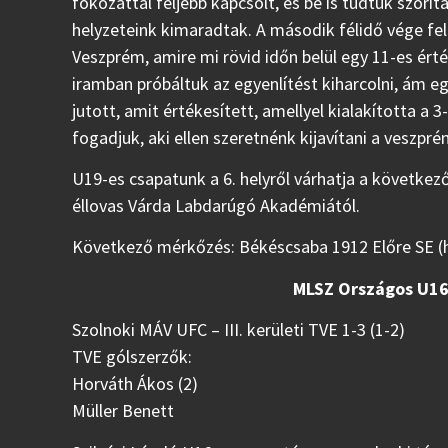
fokozattal feljebb kapcsolt, és be is tudtuk szorít
helyzeteink kimaradtak. A második félidő vége fel
Veszprém, amire mi rövid időn belül egy 11-es ért
iramban próbáltuk az egyenlítést kiharcolni, ám e
jutott, amit értékesített, amellyel kialakította 
fogadjuk, aki ellen szeretnénk kijavítani a veszpré
U19-es csapatunk a 6. helyről várhatja a következ
éllovas Várda Labdarúgó Akadémiától.
Következő mérkőzés: Békéscsaba 1912 Előre SE (ha
MLSZ Országos U16 
Szolnoki MÁV UFC – III. kerületi TVE 1-3 (1-2)
TVE gólszerzők:
Horváth Ákos (2)
Müller Benett