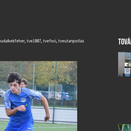
TOVÁ
udaikekfeher
,
tve1887
,
tvefoci
,
tveutanpotlas