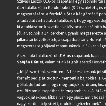
Szilvási László U16-os csapatára egy szolnoki túra 
őszi találkozóján Kerület-siker (3-2) született, és 
megszerzésére. A forduló előtt a két gárdát 5 pont
a tudattal várhatták a találkozót, hogy egy ese
ki a táblázaton közvetlen vetélytársnak számító
jól, a Szolnok a 14. percben ugyanis megszerezte 
pillanatai következtek, a csapatkapitány Horváth Á
megszerezte góljával csapatunknak, a 3-1-es vége
A szolnoki találkozóról U16-os csapatunk kapus
Sabján Dániel
, valamint a két gólt szerző Horvát
„Jól játszottunk szerintem. A felkészülésünk jól 
formát pedig át tudtunk menteni a bajnokira is. G
góllal, de tudtam, hogy meg tudjuk fordítani, hi
ezt. Bíztam a csapatban és magamban is. A játéké
vagyok játékban, lábbal van egy plusz, amit hozz
nagyszerűen teljesített, örülök a győzelemnek” – 