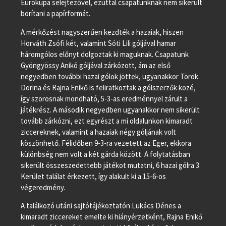
Eurokupa selejtezővel, ezúttal csapatunknak nem sikerült
borítani a papírformát.
A mérkőzést nagyszerűen kezdték a hazaiak, hiszen
Horváth Zsófi két, valamint Sóti Lili góljával hamar
háromgólos előnyt dolgoztak ki maguknak. Csapatunk
Gyöngyössy Anikó góljával zárkózott, ám az első
negyedben további hazai gólok jöttek, ugyanakkor Török
Dorina és Rajna Enikő is feliratkoztak a gólszerzők közé,
így szorosnak mondható, 5-3-as eredménnyel zárult a
játékrész. A második negyedben ugyanakkor nem sikerült
tovább zárkózni, ezt egyrészt a mi oldalunkon kimaradt
ziccereknek, valamint a hazaiak négy góljának volt
köszönhető. Félidőben 9-3-ra vezetett az Eger, ekkora
különbség nem volt a két gárda között. A folytatásban
sikerült összeszedettebb játékot mutatni, 6 hazai gólra 3
Kerület találat érkezett, így alakult ki a 15-6-os
végeredmény.
A találkozó utáni sajtótájékoztatón Lukács Dénes a
kimaradt ziccereket emelte ki hiányérzetként, Rajna Enikő