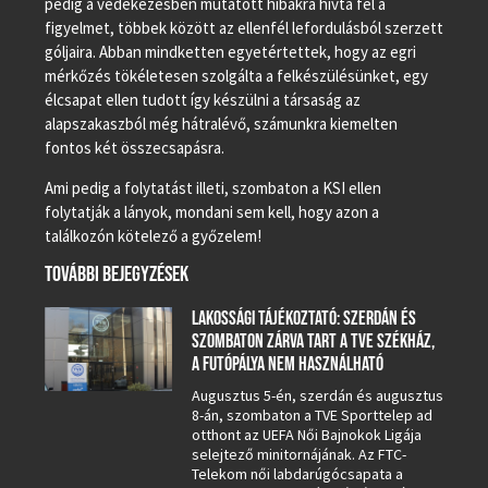
pedig a védekezésben mutatott hibákra hívta fel a
figyelmet, többek között az ellenfél lefordulásból szerzett
góljaira. Abban mindketten egyetértettek, hogy az egri
mérkőzés tökéletesen szolgálta a felkészülésünket, egy
élcsapat ellen tudott így készülni a társaság az
alapszakaszból még hátralévő, számunkra kiemelten
fontos két összecsapásra.
Ami pedig a folytatást illeti, szombaton a KSI ellen
folytatják a lányok, mondani sem kell, hogy azon a
találkozón kötelező a győzelem!
TOVÁBBI BEJEGYZÉSEK
LAKOSSÁGI TÁJÉKOZTATÓ: SZERDÁN ÉS
SZOMBATON ZÁRVA TART A TVE SZÉKHÁZ,
A FUTÓPÁLYA NEM HASZNÁLHATÓ
Augusztus 5-én, szerdán és augusztus
8-án, szombaton a TVE Sporttelep ad
otthont az UEFA Női Bajnokok Ligája
selejtező minitornájának. Az FTC-
Telekom női labdarúgócsapata a