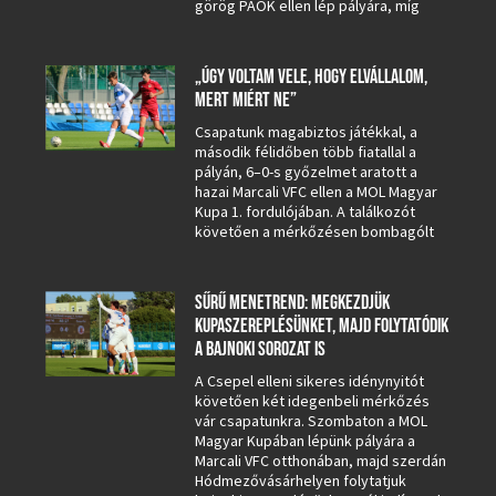
görög PAOK ellen lép pályára, míg
„ÚGY VOLTAM VELE, HOGY ELVÁLLALOM,
MERT MIÉRT NE”
Csapatunk magabiztos játékkal, a
második félidőben több fiatallal a
pályán, 6–0-s győzelmet aratott a
hazai Marcali VFC ellen a MOL Magyar
Kupa 1. fordulójában. A találkozót
követően a mérkőzésen bombagólt
SŰRŰ MENETREND: MEGKEZDJÜK
KUPASZEREPLÉSÜNKET, MAJD FOLYTATÓDIK
A BAJNOKI SOROZAT IS
A Csepel elleni sikeres idénynyitót
követően két idegenbeli mérkőzés
vár csapatunkra. Szombaton a MOL
Magyar Kupában lépünk pályára a
Marcali VFC otthonában, majd szerdán
Hódmezővásárhelyen folytatjuk