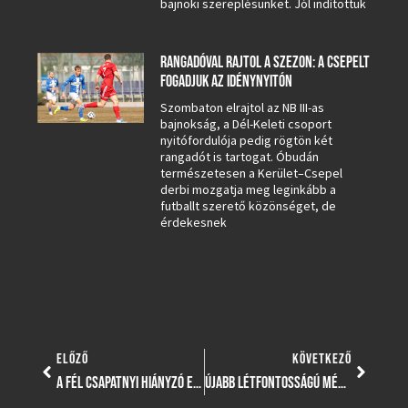
bajnoki szereplésünket. Jól indítottuk
RANGADÓVAL RAJTOL A SZEZON: A CSEPELT
FOGADJUK AZ IDÉNYNYITÓN
Szombaton elrajtol az NB III-as
bajnokság, a Dél-Keleti csoport
nyitófordulója pedig rögtön két
rangadót is tartogat. Óbudán
természetesen a Kerület–Csepel
derbi mozgatja meg leginkább a
futballt szerető közönséget, de
érdekesnek
ELŐZŐ
KÖVETKEZŐ
A FÉL CSAPATNYI HIÁNYZÓ ELLENÉRE HELYT ÁLLT CSÁSZÁR GYÖRGY CSAPATA
ÚJABB LÉTFONTOSSÁGÚ MÉRKŐZÉS VÁR LUKÁCS DÉNES CSAPATÁRA