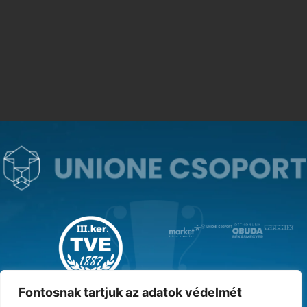
MAGYAR KUPA GYŐZTES ‘31
Fontosnak tartjuk az adatok védelmét