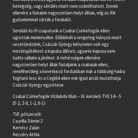
betegség, vagy sérülés miatt nem számíthatott. Ennek
ellenére a fiatalok nagyszerűen helyt álltak, míg az ifik
győzelemmel zárták a fordulót.
Serdülő és ifi csapatunk a Csabai Csirkefogók ellen
ugrottak medencébe. Előbbinél a rengeteg hiányzó miatt
vezetőedzőnk, Császár György kénytelen volt egy
mezőnyjátékost a kapuba állítani, ugyanis kapusa sem
tudta vállalni a játékot. A nehézségek ellenére
nagyszerűen helyt állak fiataljaink a csabaiak ellen,
remélhetőleg a következő fordulóban már a többség hadra
fogható lesz és a Cegléd ellen már igazi arcát mutathatja
Császár György együttese.
Csabai Csirkefogók Vízilabda Klub – III. kerületi TVE 14 – 5
(5-2, 2-0, 1-2, 6-1)
TVE gólszerzők
:
Csurilla Dániel 2
Kertész Zalán
Keczéry Attila