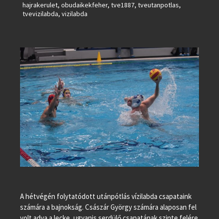
hajrakerulet
,
obudaikekfeher
,
tve1887
,
tveutanpotlas
,
tvevizilabda
,
vizilabda
A hétvégén folytatódott utánpótlás vízilabda csapataink
számára a bajnokság. Császár György számára alaposan fel
volt adva a lecke, ugyanis serdülő csapatának szinte felére