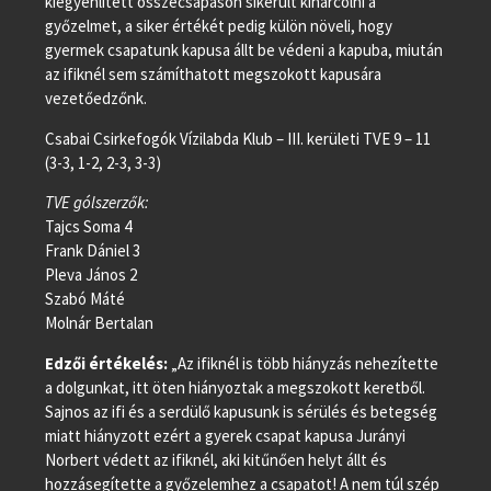
kiegyenlített összecsapáson sikerült kiharcolni a
győzelmet, a siker értékét pedig külön növeli, hogy
gyermek csapatunk kapusa állt be védeni a kapuba, miután
az ifiknél sem számíthatott megszokott kapusára
vezetőedzőnk.
Csabai Csirkefogók Vízilabda Klub – III. kerületi TVE 9 – 11
(3-3, 1-2, 2-3, 3-3)
TVE gólszerzők:
Tajcs Soma 4
Frank Dániel 3
Pleva János 2
Szabó Máté
Molnár Bertalan
Edzői értékelés:
„Az ifiknél is több hiányzás nehezítette
a dolgunkat, itt öten hiányoztak a megszokott keretből.
Sajnos az ifi és a serdülő kapusunk is sérülés és betegség
miatt hiányzott ezért a gyerek csapat kapusa Jurányi
Norbert védett az ifiknél, aki kitűnően helyt állt és
hozzásegítette a győzelemhez a csapatot! A nem túl szép