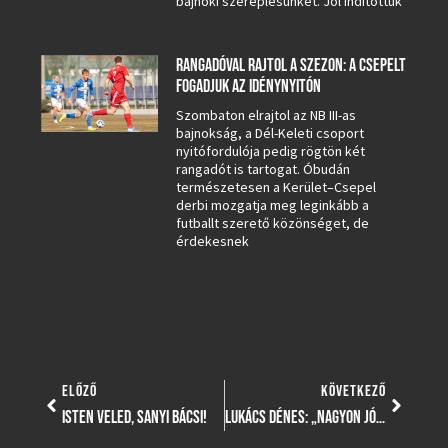
bajnoki szereplésünket. Jól indítottuk
RANGADÓVAL RAJTOL A SZEZON: A CSEPELT
FOGADJUK AZ IDÉNYNYITÓN
Szombaton elrajtol az NB III-as
bajnokság, a Dél-Keleti csoport
nyitófordulója pedig rögtön két
rangadót is tartogat. Óbudán
természetesen a Kerület–Csepel
derbi mozgatja meg leginkább a
futballt szerető közönséget, de
érdekesnek
ELŐZŐ
KÖVETKEZŐ
ISTEN VELED, SANYI BÁCSI!
LUKÁCS DÉNES: „NAGYON JÓ FELKÉSZÜLÉS VOLT A SZOMBATIRA AZ EGER ELLENI BAJNOKI”