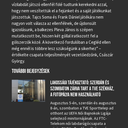
vízilabdát játszó ellenfél fölé tudtunk kerekedni azzal,
hogy nem veszítettük el a fejünket és a saját játékunkat
játszottuk. Tajcs Soma és Frank Dániel játékára nem
nagyon volt válasza az ellenfélnek, de újdonsült
igazolásunk, a balkezes Pleva János is szépen
mutatkozott be, hiszen két góllal iratkozott fel a
gólszerzők közé. A következő fordulóban a Cegléd ellen
még ennél is többre lesz szükségünk a sikerhez” –
értékelte csapata teljesítményét vezetőedzőnk, Császár
György.
TOVÁBBI BEJEGYZÉSEK
LAKOSSÁGI TÁJÉKOZTATÓ: SZERDÁN ÉS
SZOMBATON ZÁRVA TART A TVE SZÉKHÁZ,
A FUTÓPÁLYA NEM HASZNÁLHATÓ
Augusztus 5-én, szerdán és augusztus
8-án, szombaton a TVE Sporttelep ad
otthont az UEFA Női Bajnokok Ligája
selejtező minitornájának. Az FTC-
Telekom női labdarúgócsapata a