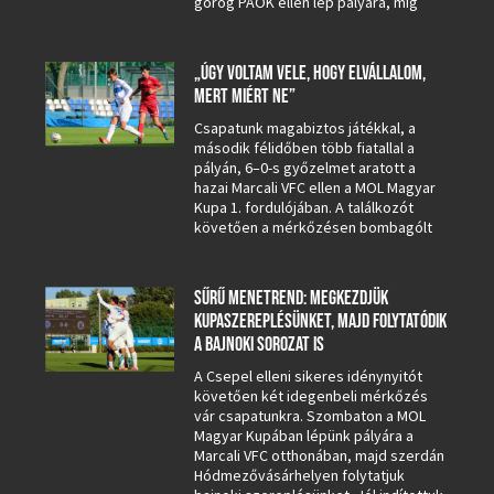
görög PAOK ellen lép pályára, míg
„ÚGY VOLTAM VELE, HOGY ELVÁLLALOM,
MERT MIÉRT NE”
Csapatunk magabiztos játékkal, a
második félidőben több fiatallal a
pályán, 6–0-s győzelmet aratott a
hazai Marcali VFC ellen a MOL Magyar
Kupa 1. fordulójában. A találkozót
követően a mérkőzésen bombagólt
SŰRŰ MENETREND: MEGKEZDJÜK
KUPASZEREPLÉSÜNKET, MAJD FOLYTATÓDIK
A BAJNOKI SOROZAT IS
A Csepel elleni sikeres idénynyitót
követően két idegenbeli mérkőzés
vár csapatunkra. Szombaton a MOL
Magyar Kupában lépünk pályára a
Marcali VFC otthonában, majd szerdán
Hódmezővásárhelyen folytatjuk