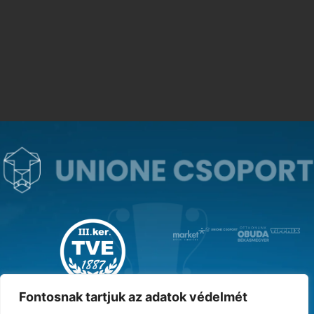
MAGYAR KUPA GYŐZTES ‘31
Fontosnak tartjuk az adatok védelmét