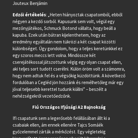
Jouteux Benjámin
Edzői értékelés
: „Heten hiányoztak csapatomból, ebből
négyen a kezdő sorból. Kapusunk sem volt, végül egy
mezőnyjátékos, Schmuck Botond vállalta, hogy beáll a
kapuba. Ezek után bátran kijelenthetem, hogy az
eredmény egyáltalán nem tükrözi a két csapat közötti
különbséget. Úgy gondolom, hogy a teljes keretünkkel ez
egy szoros meccs lett volna. Mindössze két
cserejátékossal játszottunk végig egy olyan csapat ellen,
aki teljes sort tudott cserélni. Külön öröm volt a számomra,
hogy nem adtuk fel és a végsőkig küzdöttünk. A következő
fordulóban a Cegléd jön hozzánk és remélhetőleg már egy
jóval teljesebb kerettel tudunk kiállni” – beszélt a
nehézségekről vezetőedzőnk.
Fiú Országos Ifjúsági A2 Bajnokság
Ifi csapatunk sem a legerősebb felállásában állt ki a
csabaiak ellen, ám ennek ellenére Tajcs Somáék
győzelemmel zárták a mérkőzést. Egy végletekig