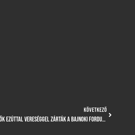
KÖVETKEZŐ
AZ IFIK GYŐZELEMMEL, A SERDÜLŐK EZÚTTAL VERESÉGGEL ZÁRTÁK A BAJNOKI FORDULÓT