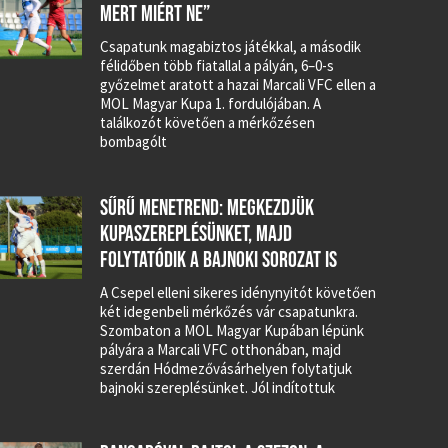
MERT MIÉRT NE”
Csapatunk magabiztos játékkal, a második
félidőben több fiatallal a pályán, 6–0-s
győzelmet aratott a hazai Marcali VFC ellen a
MOL Magyar Kupa 1. fordulójában. A
találkozót követően a mérkőzésen
bombagólt
SŰRŰ MENETREND: MEGKEZDJÜK
KUPASZEREPLÉSÜNKET, MAJD
FOLYTATÓDIK A BAJNOKI SOROZAT IS
A Csepel elleni sikeres idénynyitót követően
két idegenbeli mérkőzés vár csapatunkra.
Szombaton a MOL Magyar Kupában lépünk
pályára a Marcali VFC otthonában, majd
szerdán Hódmezővásárhelyen folytatjuk
bajnoki szereplésünket. Jól indítottuk