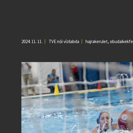
2024. 11. 11.
TVE női vízilabda
hajrakerulet
,
obudaikekfe