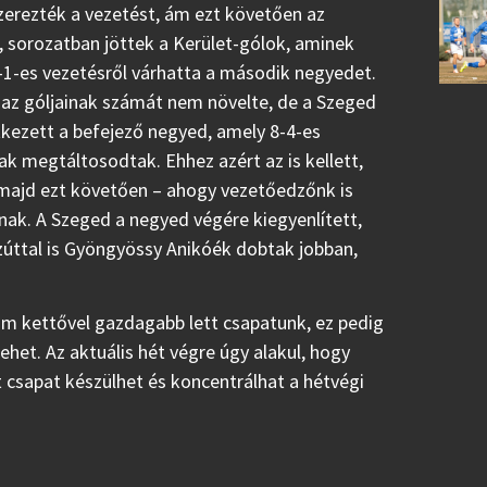
zerezték a vezetést, ám ezt követően az
, sorozatban jöttek a Kerület-gólok, aminek
-1-es vezetésről várhatta a második negyedet.
igaz góljainak számát nem növelte, de a Szeged
etkezett a befejező negyed, amely 8-4-es
ak megtáltosodtak. Ehhez azért az is kellett,
 majd ezt követően – ahogy vezetőedzőnk is
ak. A Szeged a negyed végére kiegyenlített,
zúttal is Gyöngyössy Anikóék dobtak jobban,
.
ám kettővel gazdagabb lett csapatunk, ez pedig
het. Az aktuális hét végre úgy alakul, hogy
t csapat készülhet és koncentrálhat a hétvégi