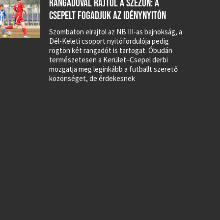
RANGADÓVAL RAJTOL A SZEZON: A
CSEPELT FOGADJUK AZ IDÉNYNYITÓN
Szombaton elrajtol az NB III-as bajnokság, a
Dél-Keleti csoport nyitófordulója pedig
rögtön két rangadót is tartogat. Óbudán
természetesen a Kerület–Csepel derbi
mozgatja meg leginkább a futballt szerető
közönséget, de érdekesnek