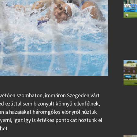
követően szombaton, immáron Szegeden várt
d ezúttal sem bizonyult könnyű ellenfélnek,
en a hazaiakat háromgólos előnyről húztuk
erni, igaz így is értékes pontokat hoztunk el
het.