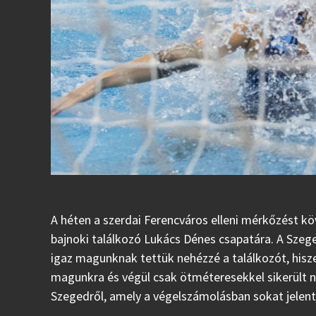
A héten a szerdai Ferencváros elleni mérkőzést 
bajnoki találkozó Lukács Dénes csapatára. A Szege
igaz magunknak tettük nehézzé a találkozót, hisz
magunkra és végül csak ötméteresekkel sikerült ny
Szegedről, amely a végelszámolásban sokat jelent