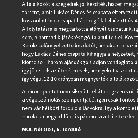
A találkozót a szegediek jól kezdték, hiszen megs
történt, amit Lukács Dénes és csapata eltervezett
köszönhetően a csapat három góllal elhúzott és 4
A folytatásra is megtartotta előnyét csapatunk, 
sem, a harmadik játékrész góltalanul telt el. Köv
Kerület-előnnyel vette kezdetét, ám ekkor a hazai
hogy Lukács Dénes csapata kihagyja a helyzeteit,
kiemelte – három ajándékgólt adjon vendéglátóján
így jöhettek az ötméteresek, amelyeket viszont e
így végül 12-10 arányban megnyerték a találkozót
A három pontot nem sikerült tehát megszerezni, 
a végelszámolás szempontjából igen csak fontos le
nem vár hétközi forduló a lányokra, így a komplet
Eurokupa negyeddöntős párharcra a Trieste ellen.
MOL Női Ob I, 6. forduló