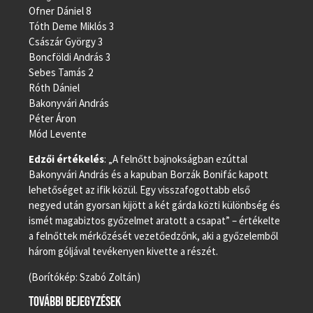
Ofner Dániel 8
Tóth Deme Miklós 3
Császár György 3
Boncföldi András 3
Sebes Tamás 2
Róth Dániel
Bakonyvári András
Péter Áron
Mód Levente
Edzői értékelés
: „A felnőtt bajnokságban ezúttal
Bakonyvári András és a kapuban Borzák Bonifác kapott
lehetőséget az ifik közül. Egy visszafogottabb első
negyed után gyorsan kijött a két gárda közti különbség és
ismét magabiztos győzelmet aratott a csapat” – értékelte
a felnőttek mérkőzését vezetőedzőnk, aki a győzelemből
három góljával tevékenyen kivette a részét.
(Borítókép: Szabó Zoltán)
TOVÁBBI BEJEGYZÉSEK