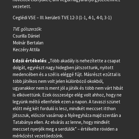
vezetett.
Ceglédi VSE – III. kerületi TVE 12-3 (1-1, 4-1, 4-0, 3-1)
TVE gólszerzők
:
Csurilla Dániel
Molnár Bertalan
Keczéry Attila
Edzői értékelés
: „Több akadály is nehezítette a csapat
dolgát, egyrészt nagy hidegben játszottunk, nyitott
medencében és a szél is eléggé fújt. Másrészt ezúttal is
több játékos nem volt jelen különböző okokból,
ugyanakkor nem is ment jól a játék és több nem várt hibát
is elkövettünk. Ezek összesége elég volt ahhoz, hogy ne
legyünk méltó ellenfelek ezen a napon. A tavaszi szünet
előtt még két forduló is lesz, mindkét meccset itthon
játsszuk, először vasárnap a Nyíregyháza majd szerdán a
Tatabánya ellen. Az elvárás az lenne, hogy mindkét
meccset nyerjék meg a serdülők” – értékelte röviden a
mérkőzést vezetőedzőnk.