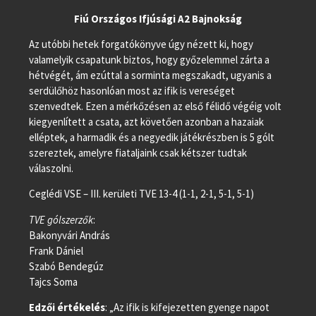
Fiú Országos Ifjúsági A2 Bajnokság
Az utóbbi hetek forgatókönyve úgy nézett ki, hogy
valamelyik csapatunk biztos, hogy győzelemmel zárta a
hétvégét, ám ezúttal a sorminta megszakadt, ugyanis a
serdülőhöz hasonlóan most az ifik is vereséget
szenvedtek. Ezen a mérkőzésen az első félidő végéig volt
kiegyenlített a csata, azt követően azonban a hazaiak
elléptek, a harmadik és a negyedik játékrészben is 5 gólt
szereztek, amelyre fiataljaink csak kétszer tudtak
válaszolni.
Ceglédi VSE – III. kerületi TVE 13-4 (1-1, 2-1, 5-1, 5-1)
TVE gólszerzők
:
Bakonyvári András
Frank Dániel
Szabó Bendegúz
Tajcs Soma
Edzői értékelés
: „Az ifik is kifejezetten gyenge napot