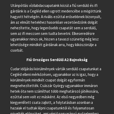
Utánpótlás vízilabdacsapataink közül a fiú serdülő és ifi
gárdánk is a Cegléd ellen ugrott medencébe a mögöttünk
hagyott hétvégén. A rivális ezúttal erősebbnek bizonyult,
ám az elmúlt hetekhez hasonlóan vezetőedzőnk dolgát
nehezítette, hogy legerősebb csapatát sem a serdülő,
sem az ifi meccsen sem tudta bevetni. Elkeseredésre
ugyanakkor nincs ok, hiszen a tavaszi szünetig még lesz
lehetősége mindkét gárdának arra, hogy kiköszörülje a
csorbát.
Fiú Országos Serdülő A2 Bajnokság
Cudar időjárási körülmények várták serdülő csapatunkat a
Cegléd elleni mérkőzésen, ugyanakkor az is igaz, hogy a
körülmények mindkét csapat dolgát egyformán
megnehezítették. Császár György ugyanakkor immáron
hetek óta nem számíthat több meghatározó játékosára,
ezúttal sem volt ez másként. Az első negyedben még
kiegyenlített csata zajlott, a folytatásban azonban a
hazaiak el tudtak lépni csapatunktól és folyamatosan
növelték előnyüket, ami végül nagyarányú győzelemhez