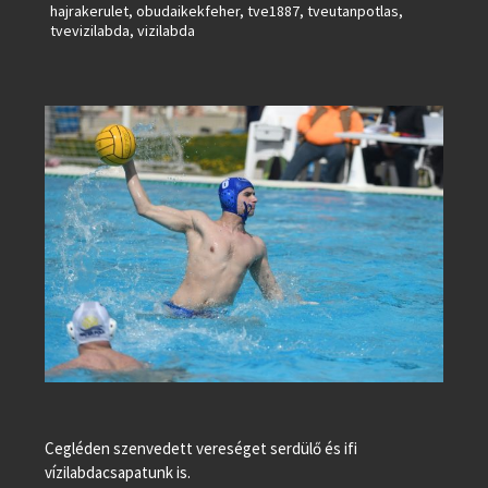
hajrakerulet
,
obudaikekfeher
,
tve1887
,
tveutanpotlas
,
tvevizilabda
,
vizilabda
Cegléden szenvedett vereséget serdülő és ifi
vízilabdacsapatunk is.