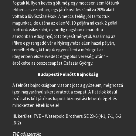
fogtak ki. Ilyen kevés gólt még egy meccsen sem lőttünk
ebben a szezonban, egy játékost leszámítva 20% alatt
voltak a lövőszázalékok. A meccs feléig jól tartottuk
magunkat, de utána az ellenfél 10 góljára mi csak 2 góllal
tudtunk válaszolni, ez pedig nagyban elmaradt a
szezonban eddig nyújtott teljesítménytől. Vasárnap az
ifikre egy rangadó vár a Nyíregyháza ellen hazai pályán,
remélhetőleg ki tudjuk egyenlíteni a mérleget az
idegenben elszenvedett egygólos vereség után” –
értékelte az összecsapást Császár György.
Budapesti Felnőtt Bajnokság
A felnőtt bajnokságban viszont jött a győzelem, méghozzá
igen nagyarányú sikert aratott a csapat. A fiatalok közül
ezúttal is két játékos kapott bizonyítási lehetőséget és
mindketten éltek is vele!
III. kerületi TVE – Waterpolo Brothers SE 23-6 (4-1, 7-1, 6-2
,6-2)
TVE gólszerzők
: