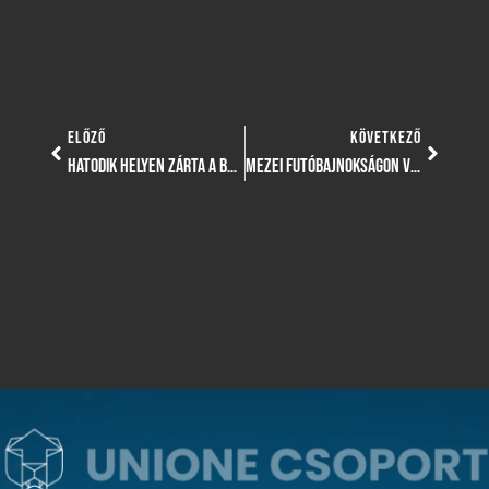
ELŐZŐ
KÖVETKEZŐ
HATODIK HELYEN ZÁRTA A BAJNOKSÁGOT LUKÁCS DÉNES CSAPATA
MEZEI FUTÓBAJNOKSÁGON VETT RÉSZT A TELJES ATLÉTIKA SZAKOSZTÁLY