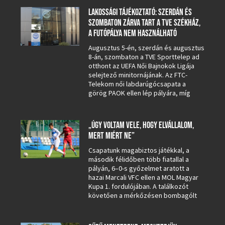
LAKOSSÁGI TÁJÉKOZTATÓ: SZERDÁN ÉS
SZOMBATON ZÁRVA TART A TVE SZÉKHÁZ,
A FUTÓPÁLYA NEM HASZNÁLHATÓ
Augusztus 5-én, szerdán és augusztus
8-án, szombaton a TVE Sporttelep ad
otthont az UEFA Női Bajnokok Ligája
selejtező minitornájának. Az FTC-
Telekom női labdarúgócsapata a
görög PAOK ellen lép pályára, míg
„ÚGY VOLTAM VELE, HOGY ELVÁLLALOM,
MERT MIÉRT NE”
Csapatunk magabiztos játékkal, a
második félidőben több fiatallal a
pályán, 6–0-s győzelmet aratott a
hazai Marcali VFC ellen a MOL Magyar
Kupa 1. fordulójában. A találkozót
követően a mérkőzésen bombagólt