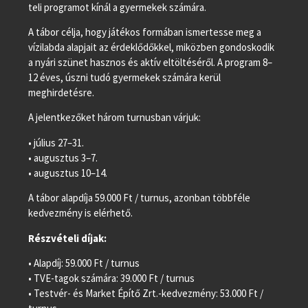
teli programot kínál a gyermekek számára.
A tábor célja, hogy játékos formában ismertesse meg a
vízilabda alapjait az érdeklődőkkel, miközben gondoskodik
a nyári szünet hasznos és aktív eltöltéséről. A program 8–
12 éves, úszni tudó gyermekek számára kerül
meghirdetésre.
A jelentkezőket három turnusban várjuk:
• július 27–31.
• augusztus 3–7.
• augusztus 10–14.
A tábor alapdíja 59.000 Ft / turnus, azonban többféle
kedvezmény is elérhető.
Részvételi díjak:
• Alapdíj: 59.000 Ft / turnus
• TVE-tagok számára: 39.000 Ft / turnus
• Testvér- és Market Építő Zrt.-kedvezmény: 53.000 Ft /