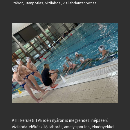
tábor
,
utanpotlas
,
vizilabda
,
vizilabdautanpotlas
A III. kerületi TVE idén nyáron is megrendezi népszerű
vízilabda-előkészítő táborát, amely sportos, élményekkel