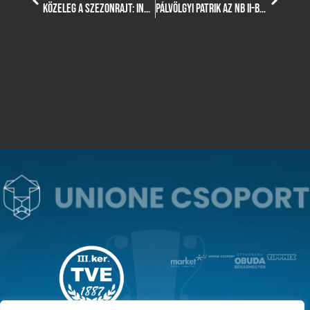
KÖZELEG A SZEZONRAJT: INDUL A JEGY- ÉS BÉRLETÉRTÉKESÍTÉS, TOVÁBBRA IS KIVÁLTHATÓ A HÁROMÉVES BÉRLET!
PÁLVÖLGYI PATRIK AZ NB II-BEN FOLYTATJA PÁLYAFUTÁSÁT