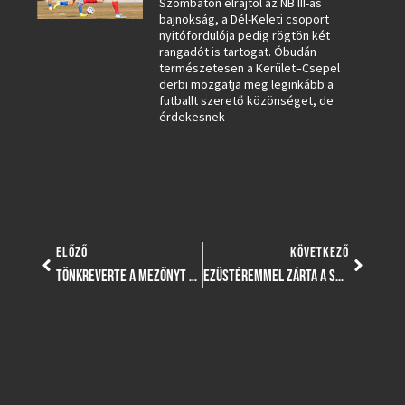
Szombaton elrajtol az NB III-as
bajnokság, a Dél-Keleti csoport
nyitófordulója pedig rögtön két
rangadót is tartogat. Óbudán
természetesen a Kerület–Csepel
derbi mozgatja meg leginkább a
futballt szerető közönséget, de
érdekesnek
ELŐZŐ
KÖVETKEZŐ
TÖNKREVERTE A MEZŐNYT CZERMAN FERENC U8-AS CSAPATA, GYŐZELEMMEL TÉRTEK HAZA FIATALJAINK BÉCSBŐL
EZÜSTÉREMMEL ZÁRTA A SZEZONT KUN GYÖRGY ÉS KASZAI GÁBOR CSAPATA IS