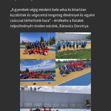
„A gyerekek végig mindent bele adva és kitartóan
küzdöttek és végezetül rengeteg élménnyel és egyéni
csúccsal térhettünk haza” – értékelte a fiatalok
teljesítményét röviden edzőnk, Bánovics Dorottya.