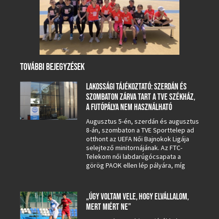
TOVÁBBI BEJEGYZÉSEK
LAKOSSÁGI TÁJÉKOZTATÓ: SZERDÁN ÉS
SZOMBATON ZÁRVA TART A TVE SZÉKHÁZ,
A FUTÓPÁLYA NEM HASZNÁLHATÓ
Augusztus 5-én, szerdán és augusztus
8-án, szombaton a TVE Sporttelep ad
otthont az UEFA Női Bajnokok Ligája
selejtező minitornájának. Az FTC-
Telekom női labdarúgócsapata a
görög PAOK ellen lép pályára, míg
„ÚGY VOLTAM VELE, HOGY ELVÁLLALOM,
MERT MIÉRT NE”