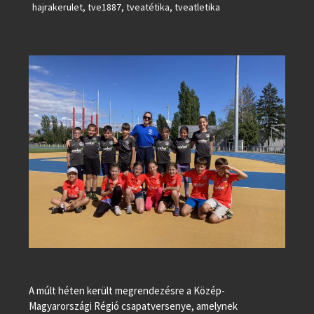
hajrakerulet
,
tve1887
,
tveatétika
,
tveatletika
A múlt héten került megrendezésre a Közép-
Magyarországi Régió csapatversenye, amelynek