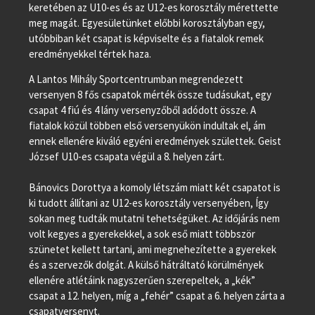
keretében az U10-es és az U12-es korosztály mérettette
meg magát. Egyesületünket előbbi korosztályban egy,
utóbbiban két csapat is képviselte és a fiatalok remek
eredményekkel tértek haza.
A Lantos Mihály Sportcentrumban megrendezett
versenyen 8 fős csapatok mérték össze tudásukat, egy
csapat 4 fiú és 4 lány versenyzőből adódott össze. A
fiatalok közül többen első versenyükön indultak el, ám
ennek ellenére kiváló egyéni eredmények születtek. Geist
József U10-es csapata végül a 8. helyen zárt.
Bánovics Dorottya a komoly létszám miatt két csapatot is
ki tudott állítani az U12-es korosztály versenyében, Így
sokan meg tudták mutatni tehetségüket. Az időjárás nem
volt kegyes a gyerekekkel, a sok eső miatt többször
szünetet kellett tartani, ami megnehezítette a gyerekek
és a szervezők dolgát. A külső hátráltató körülmények
ellenére atlétáink nagyszerűen szerepeltek, a „kék”
csapat a 12. helyen, míg a „fehér” csapat a 6. helyen zárta a
csapatversenyt.