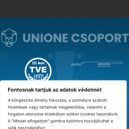
MAGYAR KUPA GYŐZTES ‘31
Fontosnak tartjuk az adatok védelmét
A böngészési élmény fokozása, a személyre szabott
hirdetések vagy tartalmak megjelenítése, valamint a
forgalom elemzése érdekében sütiket (cookie) használunk.
DOKUMENTUMTÁR
ARCHÍVUM
KARRIER
SAJTÓ
TAO
BESZÁMOLÓK
A "Mindet elfogadom" gombra kattintva hozzájárulhat a
sütik használatához.