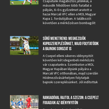
Csapatunk magabiztos játékkal, a
második félidőben több fiatallal a
pályán, 6–0-s győzelmet aratott a
hazai Marcali VFC ellen a MOL Magyar
Kupa 1. fordulójában. A találkozót
követően a mérkőzésen bombagólt
SŰRŰ MENETREND: MEGKEZDJÜK
KUPASZEREPLÉSÜNKET, MAJD FOLYTATÓDIK
A BAJNOKI SOROZAT IS
A Csepel elleni sikeres idénynyitót
követően két idegenbeli mérkőzés
vár csapatunkra. Szombaton a MOL
Magyar Kupában lépünk pályára a
Marcali VFC otthonában, majd szerdán
Hódmezővásárhelyen folytatjuk
bajnoki szereplésünket. Jól indítottuk
RANGADÓVAL RAJTOL A SZEZON: A CSEPELT
FOGADJUK AZ IDÉNYNYITÓN