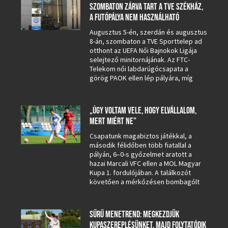
SZOMBATON ZÁRVA TART A TVE SZÉKHÁZ,
A FUTÓPÁLYA NEM HASZNÁLHATÓ
Augusztus 5-én, szerdán és augusztus
8-án, szombaton a TVE Sporttelep ad
otthont az UEFA Női Bajnokok Ligája
selejtező minitornájának. Az FTC-
Telekom női labdarúgócsapata a
görög PAOK ellen lép pályára, míg
„ÚGY VOLTAM VELE, HOGY ELVÁLLALOM,
MERT MIÉRT NE”
Csapatunk magabiztos játékkal, a
második félidőben több fiatallal a
pályán, 6–0-s győzelmet aratott a
hazai Marcali VFC ellen a MOL Magyar
Kupa 1. fordulójában. A találkozót
követően a mérkőzésen bombagólt
SŰRŰ MENETREND: MEGKEZDJÜK
KUPASZEREPLÉSÜNKET, MAJD FOLYTATÓDIK