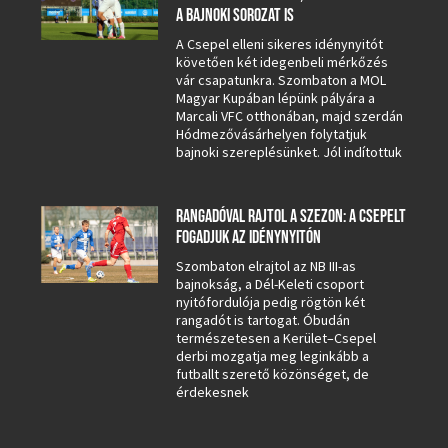
A BAJNOKI SOROZAT IS
A Csepel elleni sikeres idénynyitót
követően két idegenbeli mérkőzés
vár csapatunkra. Szombaton a MOL
Magyar Kupában lépünk pályára a
Marcali VFC otthonában, majd szerdán
Hódmezővásárhelyen folytatjuk
bajnoki szereplésünket. Jól indítottuk
RANGADÓVAL RAJTOL A SZEZON: A CSEPELT
FOGADJUK AZ IDÉNYNYITÓN
Szombaton elrajtol az NB III-as
bajnokság, a Dél-Keleti csoport
nyitófordulója pedig rögtön két
rangadót is tartogat. Óbudán
természetesen a Kerület–Csepel
derbi mozgatja meg leginkább a
futballt szerető közönséget, de
érdekesnek