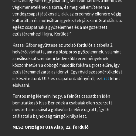
Összességében egy pillanatig sem volt kérdés a mérkőzés
végkimenetelének a sorsa, és meg kell említenem a
vendégcsapat játékosait, akik az eredmény ellenére végig
kulturáltan és motiváltan igyekeztek játszani. Gratulálok az
egész csapatnak a győzelemhez és a megszerzett
ezüstéremhez! Hajrá, Kerület!”
Kaszai Gábor együttese az utolsó fordulót a tabella 3.
helyéről várhatta, ám a gólzáporos győzelemnek, valamint
a riválisokkal szembeni kedvezőbb eredményeknek
köszönhetően a dobogó második fokára ugrott előre, így
ezüstéremmel zárta az idényt. Egy rövid szezonértékelést
is készítettünk U17-es csapatunk idényéről, ezt
itt
lehet
elolvasni.
Fontos még kiemelni hogy, a felnőtt csapatban idén
bemutatkozó Kiss Benedek a csabaiak ellen szerzett
mesterhármasával a góllövőlista élére ugrott, így 16
találattal a bajnokság társgólkirálya lett.
MLSZ Országos U16 Alap, 22. forduló