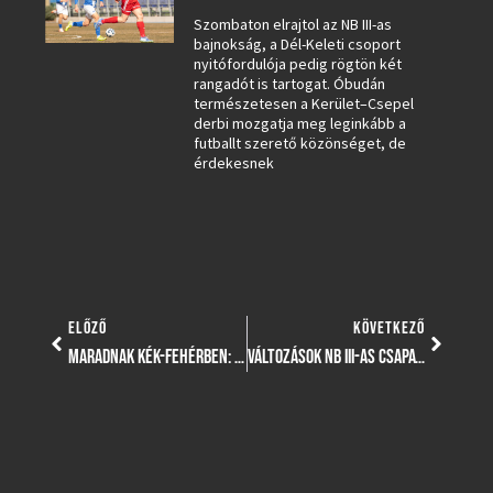
Szombaton elrajtol az NB III-as
bajnokság, a Dél-Keleti csoport
nyitófordulója pedig rögtön két
rangadót is tartogat. Óbudán
természetesen a Kerület–Csepel
derbi mozgatja meg leginkább a
futballt szerető közönséget, de
érdekesnek
ELŐZŐ
KÖVETKEZŐ
MARADNAK KÉK-FEHÉRBEN: TIMÁRI NORMAN, BEKKER ROLAND ÉS GOSZTOLA ÁDÁM IS A TVE-BEN FOLYTATJA
VÁLTOZÁSOK NB III-AS CSAPATUNK KERETÉBEN – NÉGY TÁVOZÓ, VALAMINT ÚJABB HÁROM HOSSZABBÍTÓ JÁTÉKOS