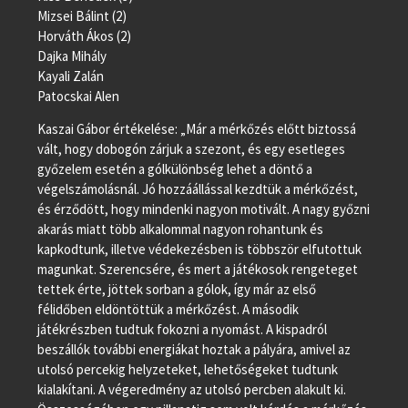
Mizsei Bálint (2)
Horváth Ákos (2)
Dajka Mihály
Kayali Zalán
Patocskai Alen
Kaszai Gábor értékelése: „Már a mérkőzés előtt biztossá
vált, hogy dobogón zárjuk a szezont, és egy esetleges
győzelem esetén a gólkülönbség lehet a döntő a
végelszámolásnál. Jó hozzáállással kezdtük a mérkőzést,
és érződött, hogy mindenki nagyon motivált. A nagy győzni
akarás miatt több alkalommal nagyon rohantunk és
kapkodtunk, illetve védekezésben is többször elfutottuk
magunkat. Szerencsére, és mert a játékosok rengeteget
tettek érte, jöttek sorban a gólok, így már az első
félidőben eldöntöttük a mérkőzést. A második
játékrészben tudtuk fokozni a nyomást. A kispadról
beszállók további energiákat hoztak a pályára, amivel az
utolsó percekig helyzeteket, lehetőségeket tudtunk
kialakítani. A végeredmény az utolsó percben alakult ki.