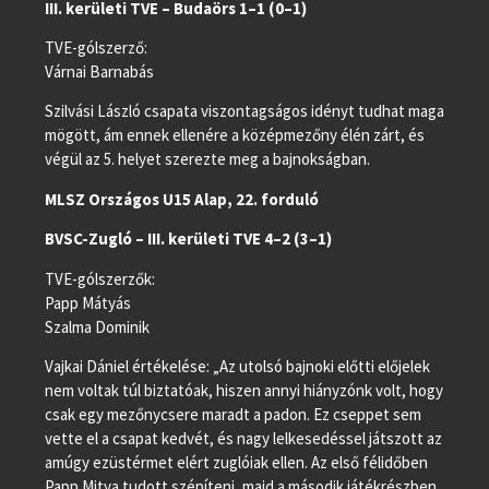
III. kerületi TVE – Budaörs 1–1 (0–1)
TVE-gólszerző:
Várnai Barnabás
Szilvási László csapata viszontagságos idényt tudhat maga
mögött, ám ennek ellenére a középmezőny élén zárt, és
végül az 5. helyet szerezte meg a bajnokságban.
MLSZ Országos U15 Alap, 22. forduló
BVSC-Zugló – III. kerületi TVE 4–2 (3–1)
TVE-gólszerzők:
Papp Mátyás
Szalma Dominik
Vajkai Dániel értékelése: „Az utolsó bajnoki előtti előjelek
nem voltak túl biztatóak, hiszen annyi hiányzónk volt, hogy
csak egy mezőnycsere maradt a padon. Ez cseppet sem
vette el a csapat kedvét, és nagy lelkesedéssel játszott az
amúgy ezüstérmet elért zuglóiak ellen. Az első félidőben
Papp Mitya tudott szépíteni, majd a második játékrészben,