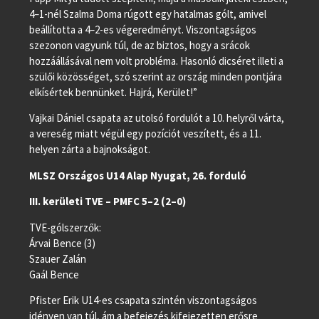
4–1-nél Szalma Doma rúgott egy hatalmas gólt, amivel
beállította a 4–2-es végeredményt. Viszontagságos
szezonon vagyunk túl, de az biztos, hogy a srácok
hozzáállásával nem volt probléma. Hasonló dicséret illeti a
szülői közösséget, szó szerint az ország minden pontjára
elkísértek bennünket. Hajrá, Kerület!”
Vajkai Dániel csapata az utolsó fordulót a 10. helyről várta,
a vereség miatt végül egy pozíciót veszített, és a 11.
helyen zárta a bajnokságot.
MLSZ Országos U14 Alap Nyugat, 26. forduló
III. kerületi TVE – PMFC 5–2 (2–0)
TVE-gólszerzők:
Árvai Bence (3)
Szauer Zalán
Gaál Bence
Pfister Erik U14-es csapata szintén viszontagságos
idényen van túl, ám a befejezés kifejezetten erősre