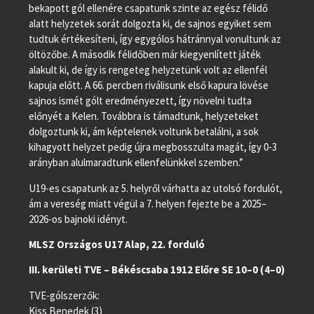
bekapott gól ellenére csapatunk szinte az egész félidő
alatt helyzetek sorát dolgozta ki, de sajnos egyiket sem
tudtuk értékesíteni, így egygólos hátránnyal vonultunk az
öltözőbe. A második félidőben már kiegyenlített játék
alakult ki, de így is rengeteg helyzetünk volt az ellenfél
kapuja előtt. A 66. percben riválisunk első kapura lövése
sajnos ismét gólt eredményezett, így növelni tudta
előnyét a Kelen. Továbbra is támadtunk, helyzeteket
dolgoztunk ki, ám képtelenek voltunk betalálni, a sok
kihagyott helyzet pedig újra megbosszulta magát, így 0-3
arányban alulmaradtunk ellenfelünkkel szemben.”
U19-es csapatunk az 5. helyről várhatta az utolsó fordulót,
ám a vereség miatt végül a 7. helyen fejezte be a 2025–
2026-os bajnoki idényt.
MLSZ Országos U17 Alap, 22. forduló
III. kerületi TVE – Békéscsaba 1912 Előre SE 10–0 (4–0)
TVE-gólszerzők:
Kiss Benedek (3)