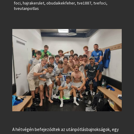
foci
,
hajrakerulet
,
obudaikekfeher
,
tve1887
,
tvefoci
,
tveutanpotlas
A hétvégén befejeződtek az utánpótlásbajnokságok, egy