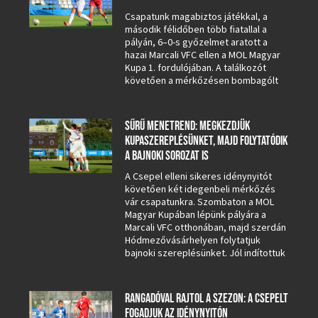
Csapatunk magabiztos játékkal, a
második félidőben több fiatallal a
pályán, 6–0-s győzelmet aratott a
hazai Marcali VFC ellen a MOL Magyar
Kupa 1. fordulójában. A találkozót
követően a mérkőzésen bombagólt
SŰRŰ MENETREND: MEGKEZDJÜK
KUPASZEREPLÉSÜNKET, MAJD FOLYTATÓDIK
A BAJNOKI SOROZAT IS
A Csepel elleni sikeres idénynyitót
követően két idegenbeli mérkőzés
vár csapatunkra. Szombaton a MOL
Magyar Kupában lépünk pályára a
Marcali VFC otthonában, majd szerdán
Hódmezővásárhelyen folytatjuk
bajnoki szereplésünket. Jól indítottuk
RANGADÓVAL RAJTOL A SZEZON: A CSEPELT
FOGADJUK AZ IDÉNYNYITÓN