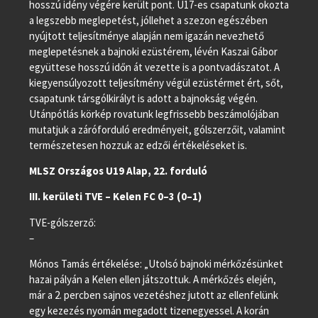
hosszú idény végére került pont. U17-es csapatunk okozta
a legszebb meglepetést, jóllehet a szezon egészében
nyújtott teljesítménye alapján nem igazán nevezhető
meglepetésnek a bajnoki ezüstérem, lévén Kaszai Gábor
együttese hosszú időn át vezette is a pontvadászatot. A
kiegyensúlyozott teljesítmény végül ezüstérmet ért, sőt,
csapatunk társgólkirályt is adott a bajnokság végén.
Utánpótlás körkép rovatunk legfrissebb beszámolójában
mutatjuk a záróforduló eredményeit, gólszerzőit, valamint
természetesen hozzuk az edzői értékeléseket is.
MLSZ Országos U19 Alap, 22. forduló
III. kerületi TVE – Kelen FC 0–3 (0–1)
TVE-gólszerző:
–
Mónos Tamás értékelése: „Utolsó bajnoki mérkőzésünket
hazai pályán a Kelen ellen játszottuk. A mérkőzés elején,
már a 2. percben sajnos vezetéshez jutott az ellenfelünk
egy kezezés nyomán megadott tizenegyessel. A korán