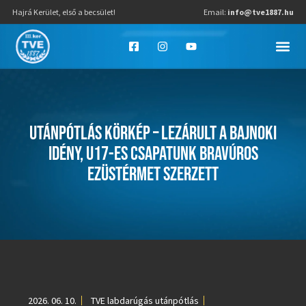
Hajrá Kerület, első a becsület!
Email:
info@tve1887.hu
UTÁNPÓTLÁS KÖRKÉP – LEZÁRULT A BAJNOKI
IDÉNY, U17-ES CSAPATUNK BRAVÚROS
EZÜSTÉRMET SZERZETT
2026. 06. 10.
TVE labdarúgás utánpótlás