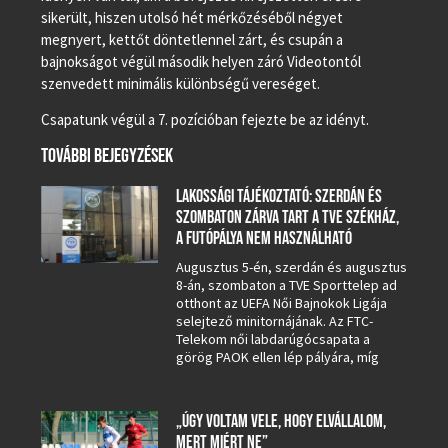
sikerült, hiszen utolsó hét mérkőzéséből négyet
megnyert, kettőt döntetlennel zárt, és csupán a
bajnokságot végül második helyen záró Videotontól
szenvedett minimális különbségű vereséget.
Csapatunk végül a 7. pozícióban fejezte be az idényt.
TOVÁBBI BEJEGYZÉSEK
LAKOSSÁGI TÁJÉKOZTATÓ: SZERDÁN ÉS
SZOMBATON ZÁRVA TART A TVE SZÉKHÁZ,
A FUTÓPÁLYA NEM HASZNÁLHATÓ
Augusztus 5-én, szerdán és augusztus
8-án, szombaton a TVE Sporttelep ad
otthont az UEFA Női Bajnokok Ligája
selejtező minitornájának. Az FTC-
Telekom női labdarúgócsapata a
görög PAOK ellen lép pályára, míg
„ÚGY VOLTAM VELE, HOGY ELVÁLLALOM,
MERT MIÉRT NE”