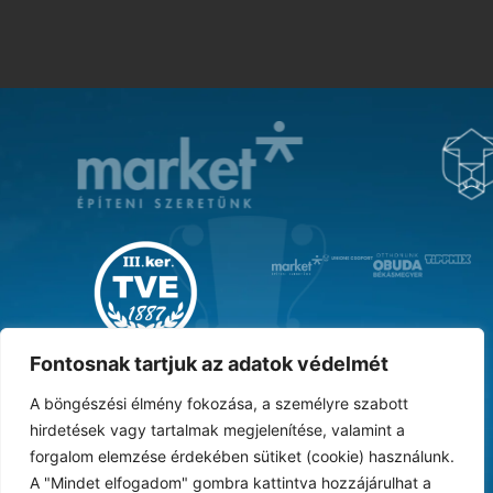
MAGYAR KUPA GYŐZTES ‘31
Fontosnak tartjuk az adatok védelmét
A böngészési élmény fokozása, a személyre szabott
hirdetések vagy tartalmak megjelenítése, valamint a
forgalom elemzése érdekében sütiket (cookie) használunk.
DOKUMENTUMTÁR
ARCHÍVUM
KARRIER
SAJTÓ
TAO
BESZÁMOLÓK
A "Mindet elfogadom" gombra kattintva hozzájárulhat a