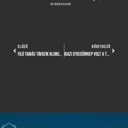
érdekesnek
ELŐZŐ
KÖVETKEZŐ
FILÓ TAMÁS TÁVOZIK KLUBUNKTÓL
IGAZI (FOCI)ÜNNEP VOLT A TVE CSALÁDI NAP