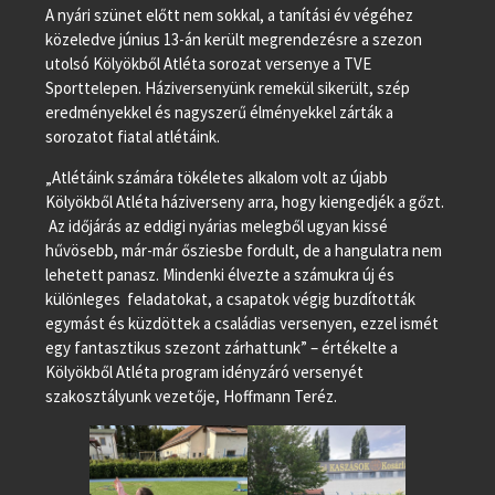
A nyári szünet előtt nem sokkal, a tanítási év végéhez
közeledve június 13-án került megrendezésre a szezon
utolsó Kölyökből Atléta sorozat versenye a TVE
Sporttelepen. Háziversenyünk remekül sikerült, szép
eredményekkel és nagyszerű élményekkel zárták a
sorozatot fiatal atlétáink.
„Atlétáink számára tökéletes alkalom volt az újabb
Kölyökből Atléta háziverseny arra, hogy kiengedjék a gőzt.
Az időjárás az eddigi nyárias melegből ugyan kissé
hűvösebb, már-már ősziesbe fordult, de a hangulatra nem
lehetett panasz. Mindenki élvezte a számukra új és
különleges feladatokat, a csapatok végig buzdították
egymást és küzdöttek a családias versenyen, ezzel ismét
egy fantasztikus szezont zárhattunk” – értékelte a
Kölyökből Atléta program idényzáró versenyét
szakosztályunk vezetője, Hoffmann Teréz.