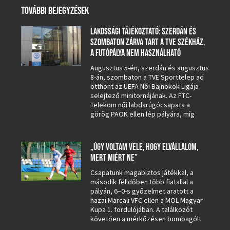
TOVÁBBI BEJEGYZÉSEK
LAKOSSÁGI TÁJÉKOZTATÓ: SZERDÁN ÉS
SZOMBATON ZÁRVA TART A TVE SZÉKHÁZ,
A FUTÓPÁLYA NEM HASZNÁLHATÓ
Augusztus 5-én, szerdán és augusztus
8-án, szombaton a TVE Sporttelep ad
otthont az UEFA Női Bajnokok Ligája
selejtező minitornájának. Az FTC-
Telekom női labdarúgócsapata a
görög PAOK ellen lép pályára, míg
„ÚGY VOLTAM VELE, HOGY ELVÁLLALOM,
MERT MIÉRT NE”
Csapatunk magabiztos játékkal, a
második félidőben több fiatallal a
pályán, 6–0-s győzelmet aratott a
hazai Marcali VFC ellen a MOL Magyar
Kupa 1. fordulójában. A találkozót
követően a mérkőzésen bombagólt