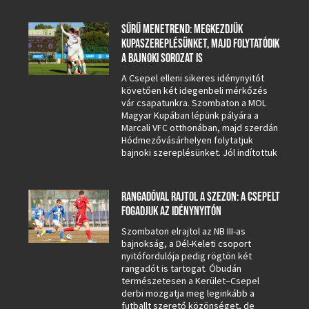
SŰRŰ MENETREND: MEGKEZDJÜK
KUPASZEREPLÉSÜNKET, MAJD FOLYTATÓDIK
A BAJNOKI SOROZAT IS
A Csepel elleni sikeres idénynyitót
követően két idegenbeli mérkőzés
vár csapatunkra. Szombaton a MOL
Magyar Kupában lépünk pályára a
Marcali VFC otthonában, majd szerdán
Hódmezővásárhelyen folytatjuk
bajnoki szereplésünket. Jól indítottuk
RANGADÓVAL RAJTOL A SZEZON: A CSEPELT
FOGADJUK AZ IDÉNYNYITÓN
Szombaton elrajtol az NB III-as
bajnokság, a Dél-Keleti csoport
nyitófordulója pedig rögtön két
rangadót is tartogat. Óbudán
természetesen a Kerület–Csepel
derbi mozgatja meg leginkább a
futballt szerető közönséget, de