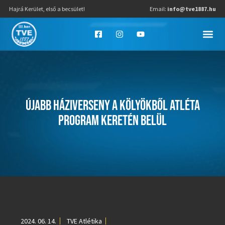
Hajrá Kerület, első a becsület!
Email:
info@tve1887.hu
ÚJABB HÁZIVERSENY A KÖLYÖKBŐL ATLÉTA
PROGRAM KERETÉN BELÜL
2024. 06. 14.
TVE Atlétika