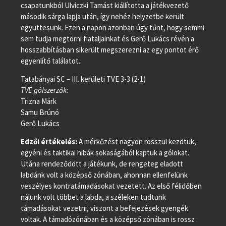
csapatunkból Ulviczki Tamást kiállította a játékvezető
második sárga lapja után, így nehéz helyzetbe került
együttesünk. Ezen a napon azonban úgy tűnt, hogy semmi
sem tudja megtörni fiataljainkat és Gerő Lukács révén a
hosszabbításban sikerült megszerezni az egy pontot érő
egyenlítő találatot.
Tatabányai SC – III. kerületi TVE 3-3 (2-1)
TVE gólszerzők:
Trizna Márk
Samu Brúnó
Gerő Lukács
Edzői értékelés:
A mérkőzést nagyon rosszul kezdtük,
egyéni és taktikai hibák sokaságából kaptuk a gólokat.
Utána rendeződött a játékunk, de rengeteg eladott
labdánk volt a középső zónában, ahonnan ellenfelünk
veszélyes kontratámadásokat vezetett. Az első félidőben
nálunk volt többet a labda, a széleken tudtunk
támadásokat vezetni, viszont a befejezések gyengék
voltak. A támadózónában és a középső zónában is rossz