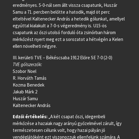
eredményes. 5-0-nál sem állt vissza csapatunk, Huszár
Samu a 71. percben belőtte a hatodik, majd öt perc
elteltével Kaltenecker András a hetedik gólunkat, amellyel
egyúttal kialakult a 7-0-s végeredmény is. U15-ös
csapatunk az őszi utolsó forduló óta zsinórban három
mérkőzést nyert meg ezt a sorozatot a hétvégén a Kelen
ellen növelheti négyre.
III. kerületi TVE – Békéscsaba 1912 Előre SE 7-0 (2-0)
TVE gólszerzők:
Szobor Noel
R. Horváth Tamás
Kozma Benedek
Jakab Márk 2
Huszár Samu
Kaltenecker András
Edzői értékelés:
„A két csapat őszi, idegenbeli
mérkőzése a hazaiak nagy arányú győzelmével zárult, így
természetesen célunk volt, hogy hazai pályán jó
vendéglátóként ezt viszonozzuk ellenfelünk számára. A