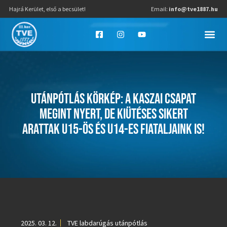
Hajrá Kerület, első a becsület!
Email:
info@tve1887.hu
UTÁNPÓTLÁS KÖRKÉP: A KASZAI CSAPAT
MEGINT NYERT, DE KIÜTÉSES SIKERT
ARATTAK U15-ÖS ÉS U14-ES FIATALJAINK IS!
2025. 03. 12.
TVE labdarúgás utánpótlás