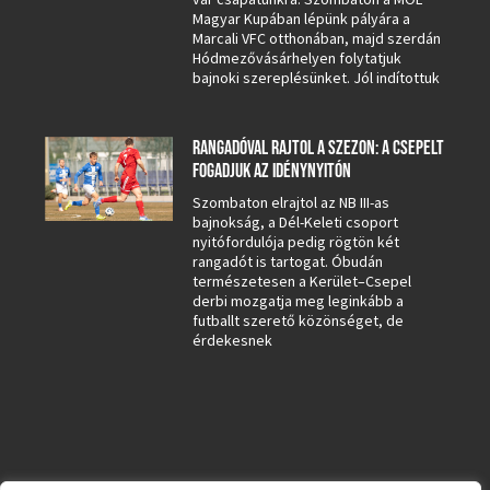
Magyar Kupában lépünk pályára a
Marcali VFC otthonában, majd szerdán
Hódmezővásárhelyen folytatjuk
bajnoki szereplésünket. Jól indítottuk
RANGADÓVAL RAJTOL A SZEZON: A CSEPELT
FOGADJUK AZ IDÉNYNYITÓN
Szombaton elrajtol az NB III-as
bajnokság, a Dél-Keleti csoport
nyitófordulója pedig rögtön két
rangadót is tartogat. Óbudán
természetesen a Kerület–Csepel
derbi mozgatja meg leginkább a
futballt szerető közönséget, de
érdekesnek