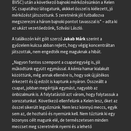
BVSC) után a következő bajnoki mérkőzésünkön a Kelen
SC csapatához látogatunk, akikkel ősszel is kiélezett, jó
mérkőzést játszottunk. S zeretnénk jól futballozva
megszerezni a három bajnoki pontot tavasszal is” – adta ki
az ukázt vezetőedzőnk, Szilvási László.
A találkozón két gólt szerző
Jakab Márk
szerint a
győzelem kulcsa abban rejlett, hogy végig koncentráltan
játszottak, nem engedték meg maguknak a hibát.
„Nagyon fontos szempont a csapategység is, jól
működtünk együtt egymással. A kémia hamar kialakult
közöttünk, még annak ellenére is, hogy sok új játékos
érkezett és új edzőt is kaptunk a nyáron. Összeállt a
csapat, jobban megértjük egymást, nagyobb az
önbizalmunk is. A folytatástól azt várom, hogy folytassuk a
sorozatunkat. Következő ellenfelünk a Kelen lesz, őket az
ősszel sikerült legyőznünk. Nem lesz könnyű meccs, egyik
sem az, de hozható és nyernünk kell. Nem tűztünk ki egy
bizonyos célt magunk elé, de természetesen minden
meccset meg szeretnénk nyerni és a lehető