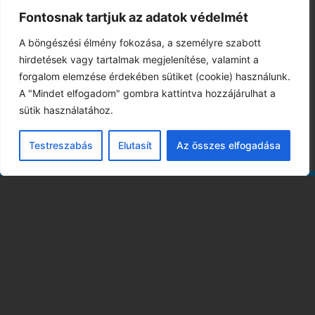
ELŐZŐ
KÖVETKEZŐ
Fontosnak tartjuk az adatok védelmét
VÍZILABDA UTÁNPÓTLÁS KÖRKÉP: NÜANSZOKON MÚLT AZ IFIK GYŐZELME, A SERDÜLŐK AZONBAN GYŐZELEMMEL ZÁRTÁK A HÉTVÉGÉT
A PAPÍRFORMÁT NEM BORÍTOTTA, DE HELYTÁLLT A DUNAÚJVÁROS ELLEN LUKÁCS DÉNES CSAPATA
A böngészési élmény fokozása, a személyre szabott
hirdetések vagy tartalmak megjelenítése, valamint a
forgalom elemzése érdekében sütiket (cookie) használunk.
A "Mindet elfogadom" gombra kattintva hozzájárulhat a
sütik használatához.
Testreszabás
Elutasít
Az összes elfogadása