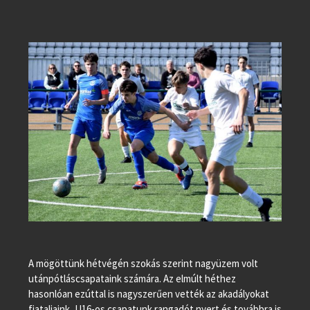
A mögöttünk hétvégén szokás szerint nagyüzem volt
utánpótláscsapataink számára. Az elmúlt héthez
hasonlóan ezúttal is nagyszerűen vették az akadályokat
fiataljaink, U16-os csapatunk rangadót nyert és továbbra is