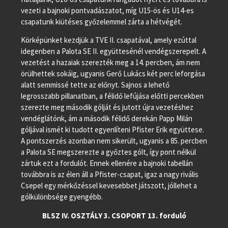
vezeti a bajnoki pontvadászatot, míg U15-ös és U14-es
csapatunk kiütéses győzelemmel zárta a hétvégét.
Körképünket kezdjük a TVE II. csapatával, amely ezúttal
idegenben a Palota SE II. együttesénél vendégszerepelt. A
vezetést a hazaiak szerezték meg a 14. percben, ám nem
örülhettek sokáig, ugyanis Gerő Lukács két perc leforgása
alatt semmissé tette az előnyt. Sajnos a lehető
legrosszabb pillanatban, a félidő lefújása előtti percekben
szerezte meg második gólját és jutott újra vezetéshez
vendéglátónk, ám a második félidő derekán Papp Milán
góljával ismét ki tudott egyenlíteni Pfister Erik együttese.
A pontszerzés azonban nem sikerült, ugyanis a 85. percben
a Palota SE megszerezte a győztes gólt, így pont nélkül
zártuk ezt a fordulót. Ennek ellenére a bajnoki tabellán
továbbra is az élen áll a Pfister-csapat, igaz a nagy rivális
Csepel egy mérkőzéssel kevesebbet játszott, jóllehet a
gólkülönbsége gyengébb.
BLSZ IV. OSZTÁLY 3. CSOPORT 13. forduló