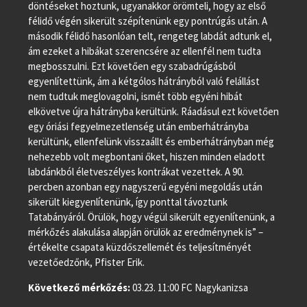
döntéseket hoztunk, ugyanakkor örömteli, hogy az első
félidő végén sikerült szépítenünk egy pontrúgás után. A
második félidő hasonlóan telt, rengeteg labdát adtunk el,
ám ezeket a hibákat szerencsére az ellenfél nem tudta
megbosszulni. Ezt követően egy szabadrúgásból
egyenlítettünk, ám a kétgólos hátrányból való felállást
nem tudtuk meglovagolni, ismét több egyéni hibát
elkövetve újra hátrányba kerültünk. Ráadásul ezt követően
egy óriási fegyelmezetlenség után emberhátrányba
kerültünk, ellenfelünk visszaállt és emberhátrányban még
nehezebb volt megbontani őket, hiszen minden eladott
labdánkból életveszélyes kontrákat vezettek. A 90.
percben azonban egy nagyszerű egyéni megoldás után
sikerült kiegyenlítenünk, így ponttal távoztunk
Tatabányáról. Örülök, hogy végül sikerült egyenlítenünk, a
mérkőzés alakulása alapján örülök az eredménynek is” –
értékelte csapata küzdőszellemét és teljesítményét
vezetőedzőnk, Pfister Erik.
Következő mérkőzés:
03.23. 11:00 FC Nagykanizsa