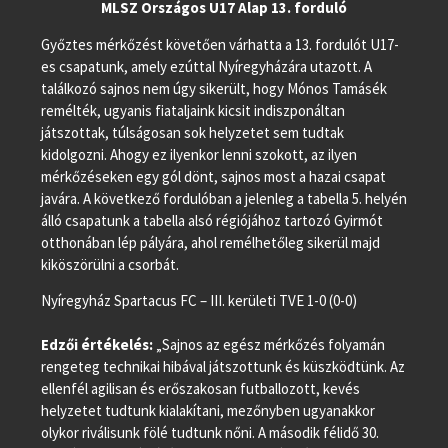
MLSZ Országos U17 Alap 13. forduló
Győztes mérkőzést követően várhatta a 13. fordulót U17-
es csapatunk, amely ezúttal Nyíregyházára utazott. A
találkozó sajnos nem úgy sikerült, hogy Mónos Tamásék
remélték, ugyanis fiataljaink kicsit indiszponáltan
játszottak, túlságosan sok helyzetet sem tudtak
kidolgozni. Ahogy ez ilyenkor lenni szokott, az ilyen
mérkőzéseken egy gól dönt, sajnos most a hazai csapat
javára. A következő fordulóban a jelenleg a tabella 5. helyén
álló csapatunk a tabella alsó régiójához tartozó Gyirmót
otthonában lép pályára, ahol remélhetőleg sikerül majd
kiköszörülni a csorbát.
Nyíregyház Spartacus FC – III. kerületi TVE 1-0 (0-0)
Edzői értékelés:
„Sajnos az egész mérkőzés folyamán
rengeteg technikai hibával játszottunk és küszködtünk. Az
ellenfél agilisan és erőszakosan futballozott, kevés
helyzetet tudtunk kialakítani, mezőnyben ugyanakkor
olykor riválisunk fölé tudtunk nőni. A második félidő 30.