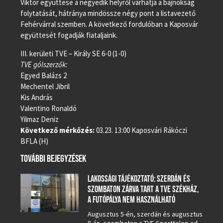
Viktor együttese a negyedik helyről várhatja a bajnokság
folytatását, hátránya mindössze négy pont a listavezető
Fehérvárral szemben. A következő fordulóban a Kaposvár
együttesét fogadják fiataljaink.
III. kerületi TVE – Király SE 6-0 (1-0)
TVE gólszerzők:
Egyed Balázs 2
Mechentel Jibril
Kis András
Valentino Ronaldó
Yilmaz Deniz
Következő mérkőzés:
03.23. 13:00 Kaposvári Rákóczi
BFLA (H)
TOVÁBBI BEJEGYZÉSEK
LAKOSSÁGI TÁJÉKOZTATÓ: SZERDÁN ÉS
SZOMBATON ZÁRVA TART A TVE SZÉKHÁZ,
A FUTÓPÁLYA NEM HASZNÁLHATÓ
Augusztus 5-én, szerdán és augusztus