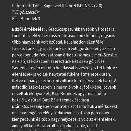
III. kerületi TVE – Kaposvári Rákóczi BFLA 3-2 (2-0)
TVE gólszerzők:
Kiss Benedek 3
Edzői értékelés:
„Kezdőcsapatunkban több változás is
történt az előző heti összeállításunkhoz képest, ugyanis
több hiányzónk volt ezúttal. Kellemetlen ellenféllel
találkoztunk, így a játékunk sem volt gördülékeny az első
percekben, de fokozatosan érkeztünk meg a mérkőzésbe.
Az első játékrészben szereztünk két szép gólt Kiss
Benedek révén és több beadással is veszélyeztettünk. Az
ellenfélnek is voltak helyzetei főként átmenetek után,
illetve néhány esetben mi voltunk körülményesek hátul. A
második játékrészben is hasonló volt a játék képe, tovább
növeltük előnyünket, Kiss Benedek ugyanis ismét a
betalált, ezúttal Báti Bálint remek átadása
után. Összességében kontroll alatt tartottuk a mérkőzést,
de a háromgólos előny tudatában az utolsó percekben
kiengedtünk és több nagy helyzete is volt az ellenfélnek,
amelyből kettőt sikerült is értékesítenie, emiatt