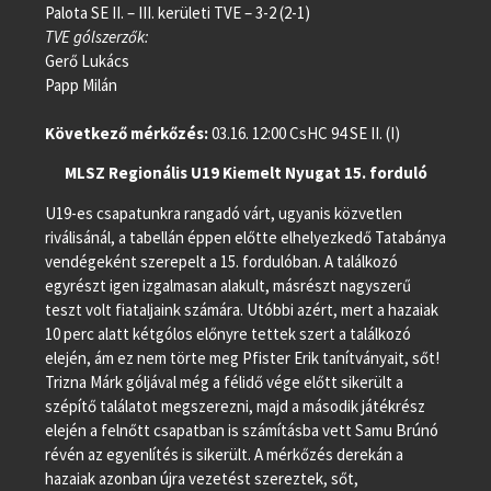
Palota SE II. – III. kerületi TVE – 3-2 (2-1)
TVE gólszerzők:
Gerő Lukács
Papp Milán
Következő mérkőzés:
03.16. 12:00 CsHC 94 SE II. (I)
MLSZ Regionális U19 Kiemelt Nyugat 15. forduló
U19-es csapatunkra rangadó várt, ugyanis közvetlen
riválisánál, a tabellán éppen előtte elhelyezkedő Tatabánya
vendégeként szerepelt a 15. fordulóban. A találkozó
egyrészt igen izgalmasan alakult, másrészt nagyszerű
teszt volt fiataljaink számára. Utóbbi azért, mert a hazaiak
10 perc alatt kétgólos előnyre tettek szert a találkozó
elején, ám ez nem törte meg Pfister Erik tanítványait, sőt!
Trizna Márk góljával még a félidő vége előtt sikerült a
szépítő találatot megszerezni, majd a második játékrész
elején a felnőtt csapatban is számításba vett Samu Brúnó
révén az egyenlítés is sikerült. A mérkőzés derekán a
hazaiak azonban újra vezetést szereztek, sőt,