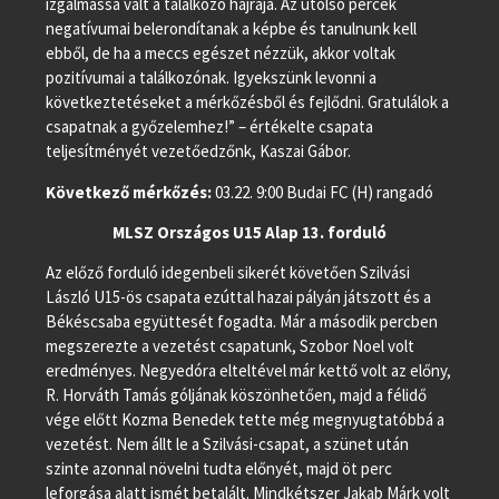
izgalmassá vált a találkozó hajrája. Az utolsó percek
negatívumai belerondítanak a képbe és tanulnunk kell
ebből, de ha a meccs egészet nézzük, akkor voltak
pozitívumai a találkozónak. Igyekszünk levonni a
következtetéseket a mérkőzésből és fejlődni. Gratulálok a
csapatnak a győzelemhez!” – értékelte csapata
teljesítményét vezetőedzőnk, Kaszai Gábor.
Következő mérkőzés:
03.22. 9:00 Budai FC (H) rangadó
MLSZ Országos U15 Alap 13. forduló
Az előző forduló idegenbeli sikerét követően Szilvási
László U15-ös csapata ezúttal hazai pályán játszott és a
Békéscsaba együttesét fogadta. Már a második percben
megszerezte a vezetést csapatunk, Szobor Noel volt
eredményes. Negyedóra elteltével már kettő volt az előny,
R. Horváth Tamás góljának köszönhetően, majd a félidő
vége előtt Kozma Benedek tette még megnyugtatóbbá a
vezetést. Nem állt le a Szilvási-csapat, a szünet után
szinte azonnal növelni tudta előnyét, majd öt perc
leforgása alatt ismét betalált. Mindkétszer Jakab Márk volt