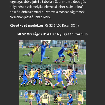
legmagasabbra jutni a tabellán. Szerintem a dobogós
helyezések valamelyike elérhető lehet számunkra” –
beszélt önbizalommal duzzadva a mostanság remek
formában játszó Jakab Márk.
Következő mérkőzés:
03.22. 14:00 Kelen SC (I)
MLSZ Országos U14 Alap Nyugat 15. forduló