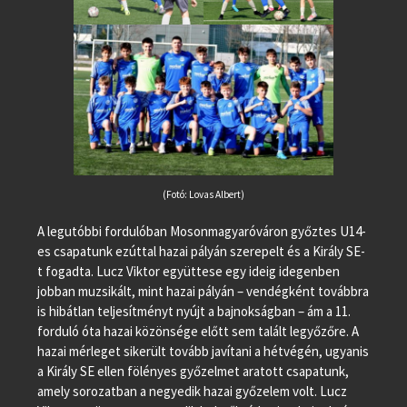
(Fotó: Lovas Albert)
A legutóbbi fordulóban Mosonmagyaróváron győztes U14-
es csapatunk ezúttal hazai pályán szerepelt és a Király SE-
t fogadta. Lucz Viktor együttese egy ideig idegenben
jobban muzsikált, mint hazai pályán – vendégként továbbra
is hibátlan teljesítményt nyújt a bajnokságban – ám a 11.
forduló óta hazai közönsége előtt sem talált legyőzőre. A
hazai mérleget sikerült tovább javítani a hétvégén, ugyanis
a Király SE ellen fölényes győzelmet aratott csapatunk,
amely sorozatban a negyedik hazai győzelem volt. Lucz