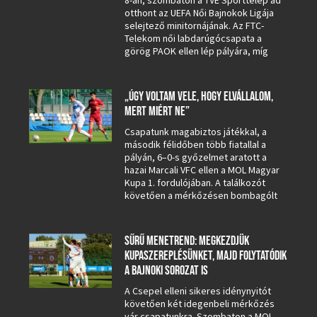
8-án, szombaton a TVE Sporttelep ad
otthont az UEFA Női Bajnokok Ligája
selejtező minitornájának. Az FTC-
Telekom női labdarúgócsapata a
görög PAOK ellen lép pályára, míg
„ÚGY VOLTAM VELE, HOGY ELVÁLLALOM,
MERT MIÉRT NE”
Csapatunk magabiztos játékkal, a
második félidőben több fiatallal a
pályán, 6–0-s győzelmet aratott a
hazai Marcali VFC ellen a MOL Magyar
Kupa 1. fordulójában. A találkozót
követően a mérkőzésen bombagólt
SŰRŰ MENETREND: MEGKEZDJÜK
KUPASZEREPLÉSÜNKET, MAJD FOLYTATÓDIK
A BAJNOKI SOROZAT IS
A Csepel elleni sikeres idénynyitót
követően két idegenbeli mérkőzés
vár csapatunkra. Szombaton a MOL