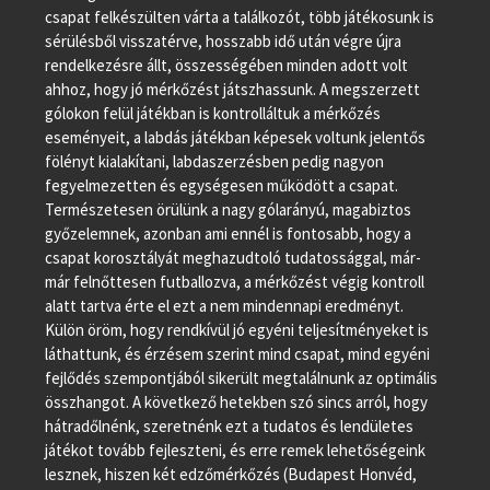
csapat felkészülten várta a találkozót, több játékosunk is
sérülésből visszatérve, hosszabb idő után végre újra
rendelkezésre állt, összességében minden adott volt
ahhoz, hogy jó mérkőzést játszhassunk. A megszerzett
gólokon felül játékban is kontrolláltuk a mérkőzés
eseményeit, a labdás játékban képesek voltunk jelentős
fölényt kialakítani, labdaszerzésben pedig nagyon
fegyelmezetten és egységesen működött a csapat.
Természetesen örülünk a nagy gólarányú, magabiztos
győzelemnek, azonban ami ennél is fontosabb, hogy a
csapat korosztályát meghazudtoló tudatossággal, már-
már felnőttesen futballozva, a mérkőzést végig kontroll
alatt tartva érte el ezt a nem mindennapi eredményt.
Külön öröm, hogy rendkívül jó egyéni teljesítményeket is
láthattunk, és érzésem szerint mind csapat, mind egyéni
fejlődés szempontjából sikerült megtalálnunk az optimális
összhangot. A következő hetekben szó sincs arról, hogy
hátradőlnénk, szeretnénk ezt a tudatos és lendületes
játékot tovább fejleszteni, és erre remek lehetőségeink
lesznek, hiszen két edzőmérkőzés (Budapest Honvéd,