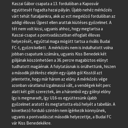
Kaszai Gábor csapata a 13. fordulóban a Kaposvár
együttesét fogadta hazai pályán. Újabb nehéz mérkőzés
várt tehát fiataljainkra, akik az ezt megelőző fordulóban az
addigi éllovas Újpest ellen arattak kiütéses győzelmet. A
tét nem volt kicsi, ugyanis ahhoz, hogy megtartsa a
Kaszai-csapat a pontvadászatban elfoglalt éllovas
helyezését, egyúttal maga mögött tartsa a rivális Budai
FC-t, győzni kellett. A mérkőzés nem is indulhatott volna
jobban csapatunk számára, ugyanis Kiss Benedek két
góljának köszönhetően a 36. percre magabiztos előnyt
tudhatott magáénak. A folytatásnak is örülhettünk, hiszen
a második játékrész elején egy újabb gól Kisstől azt
jelentette, hogy már három az előny. A mérkőzés vége
azonban váratlanul izgalmassá vált, a vendégek két perc
alatt két gólt szereztek, ám a háromból egy gólnyi előny
így is megmaradt, így U16-os együttesünk újabb
győzelmet aratott és megtartotta első helyét a tabellán. A
következő forduló szintén nem ígérkezik könnyűnek,
ugyanis a pontvadászat második helyezettje, a Budai FC
vár Kiss Benedekékre.