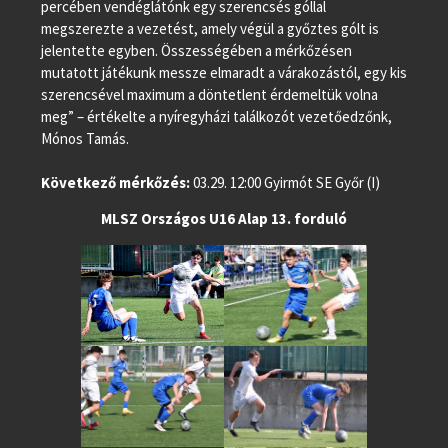
percében vendéglátónk egy szerencsés góllal
megszerezte a vezetést, amely végül a győztes gólt is
jelentette egyben. Összességében a mérkőzésen
mutatott játékunk messze elmaradt a várakozástól, egy kis
szerencsével maximum a döntetlent érdemeltük volna
meg” – értékelte a nyíregyházi találkozót vezetőedzőnk,
Mónos Tamás.
Következő mérkőzés:
03.29. 12:00 Gyirmót SE Győr (I)
MLSZ Országos U16 Alap 13. forduló