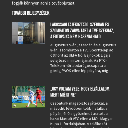
fogják könnyen adni a továbbjutást.
TOVÁBBI BEJEGYZÉSEK
LAKOSSÁGI TÁJÉKOZTATÓ: SZERDÁN ÉS
SZOMBATON ZÁRVA TART A TVE SZÉKHÁZ,
A FUTÓPÁLYA NEM HASZNÁLHATÓ
Augusztus 5-én, szerdán és augusztus
8-án, szombaton a TVE Sporttelep ad
otthont az UEFA Női Bajnokok Ligája
selejtező minitornájának. Az FTC-
Telekom női labdarúgócsapata a
görög PAOK ellen lép pályára, míg
„ÚGY VOLTAM VELE, HOGY ELVÁLLALOM,
MERT MIÉRT NE”
Csapatunk magabiztos játékkal, a
második félidőben több fiatallal a
pályán, 6–0-s győzelmet aratott a
hazai Marcali VFC ellen a MOL Magyar
Kupa 1. fordulójában. A találkozót