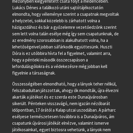
mezőnyben kiegyenlített csata folyt a medencében.
Lukács Dénes a találkozó utáni sajtótájékoztatón
elmondta, hogy véleménye szerint a csapatnak megvoltak
a helyzetei, sokkal közelebb is zárhatott volna a
házigazdához és bár a győzelemre vezetőedzőnk szerint
sem lett volna talán esélye még így sem csapatunknak, de
az eredmény szorosabban is alakulhatott volna, ha a
lehetőségeivel jobban sáfárkodik együttesünk. Huszti
Dóra is ez utóbbira hívta fel a figyelmet, valamint arra,
hogy a pénteki második összecsapáson a
lefordulásgólokra és a védekezésre még jobban kell
figyelnie a társaságnak.
Összességében elmondható, hogy a lányok teher nélkül,
felszabadultan játszottak, ahogy ők mondták, újra élvezni
akarták a játékot és ez szerda este Dunaújvárosban
sikerült. Pénteken visszavágó, nem igazán nézőbarát
időpontban, 17 órától a Kalap utcai uszodában. A párharc
esélyese természetesen továbbra is a Dunaújváros, ám
csapatunk újvárosi játékát elnézve, valamint ismerve
játékosainkat, egyet biztosra vehetünk, a lányok nem