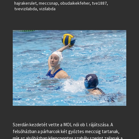
hajrakerulet
,
meccsnap
,
obudaikekfeher
,
tve1887
,
tvevizilabda
,
vizilabda
Szerdán kezdetét vette a MOL női ob I. rájátszása. A
felsőházban a párharcok két győztes meccsig tartanak,
míg az alsóházban kilencpontos szabály szerint zajlanak a