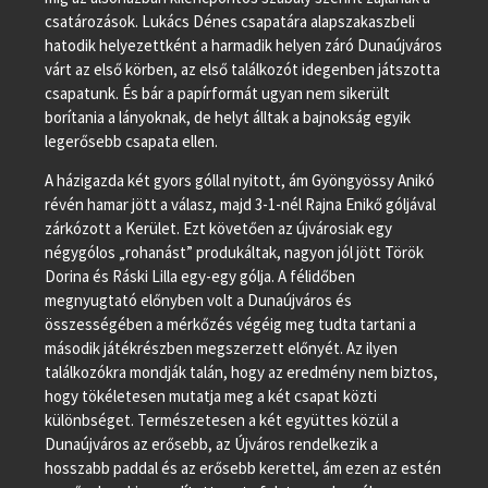
csatározások. Lukács Dénes csapatára alapszakaszbeli
hatodik helyezettként a harmadik helyen záró Dunaújváros
várt az első körben, az első találkozót idegenben játszotta
csapatunk. És bár a papírformát ugyan nem sikerült
borítania a lányoknak, de helyt álltak a bajnokság egyik
legerősebb csapata ellen.
A házigazda két gyors góllal nyitott, ám Gyöngyössy Anikó
révén hamar jött a válasz, majd 3-1-nél Rajna Enikő góljával
zárkózott a Kerület. Ezt követően az újvárosiak egy
négygólos „rohanást” produkáltak, nagyon jól jött Török
Dorina és Ráski Lilla egy-egy gólja. A félidőben
megnyugtató előnyben volt a Dunaújváros és
összességében a mérkőzés végéig meg tudta tartani a
második játékrészben megszerzett előnyét. Az ilyen
találkozókra mondják talán, hogy az eredmény nem biztos,
hogy tökéletesen mutatja meg a két csapat közti
különbséget. Természetesen a két együttes közül a
Dunaújváros az erősebb, az Újváros rendelkezik a
hosszabb paddal és az erősebb kerettel, ám ezen az estén