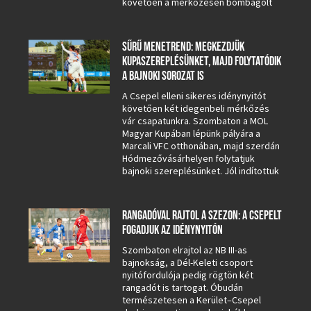
követően a mérkőzésen bombagólt
SŰRŰ MENETREND: MEGKEZDJÜK
KUPASZEREPLÉSÜNKET, MAJD FOLYTATÓDIK
A BAJNOKI SOROZAT IS
A Csepel elleni sikeres idénynyitót
követően két idegenbeli mérkőzés
vár csapatunkra. Szombaton a MOL
Magyar Kupában lépünk pályára a
Marcali VFC otthonában, majd szerdán
Hódmezővásárhelyen folytatjuk
bajnoki szereplésünket. Jól indítottuk
RANGADÓVAL RAJTOL A SZEZON: A CSEPELT
FOGADJUK AZ IDÉNYNYITÓN
Szombaton elrajtol az NB III-as
bajnokság, a Dél-Keleti csoport
nyitófordulója pedig rögtön két
rangadót is tartogat. Óbudán
természetesen a Kerület–Csepel