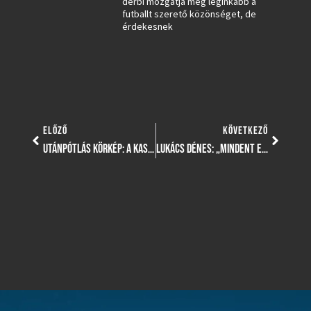
derbi mozgatja meg leginkább a
futballt szerető közönséget, de
érdekesnek
ELŐZŐ
KÖVETKEZŐ
UTÁNPÓTLÁS KÖRKÉP: A KASZAI CSAPAT MEGINT NYERT, DE KIÜTÉSES SIKERT ARATTAK U15-ÖS ÉS U14-ES FIATALJAINK IS!
LUKÁCS DÉNES: „MINDENT EL FOGUNK KÖVETNI AZÉRT, HOGY LEGYEN KEDDI MÉRKŐZÉS” – VIDEÓ