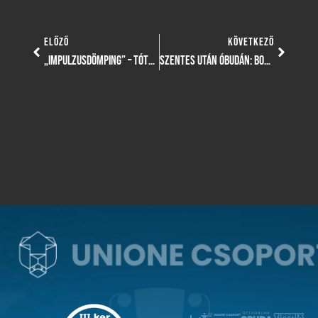
ELŐZŐ
KÖVETKEZŐ
„IMPULZUSDÖMPING” – TÓTH ZSÓFIA MARAD A KERÜLETNÉL
SZENTES UTÁN ÓBUDÁN: BOLDIZSÁR REBEKA ÚJ FEJEZETE