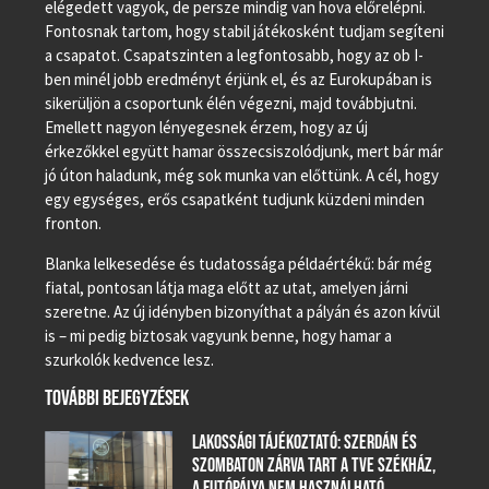
elégedett vagyok, de persze mindig van hova előrelépni.
Fontosnak tartom, hogy stabil játékosként tudjam segíteni
a csapatot. Csapatszinten a legfontosabb, hogy az ob I-
ben minél jobb eredményt érjünk el, és az Eurokupában is
sikerüljön a csoportunk élén végezni, majd továbbjutni.
Emellett nagyon lényegesnek érzem, hogy az új
érkezőkkel együtt hamar összecsiszolódjunk, mert bár már
jó úton haladunk, még sok munka van előttünk. A cél, hogy
egy egységes, erős csapatként tudjunk küzdeni minden
fronton.
Blanka lelkesedése és tudatossága példaértékű: bár még
fiatal, pontosan látja maga előtt az utat, amelyen járni
szeretne. Az új idényben bizonyíthat a pályán és azon kívül
is – mi pedig biztosak vagyunk benne, hogy hamar a
szurkolók kedvence lesz.
TOVÁBBI BEJEGYZÉSEK
LAKOSSÁGI TÁJÉKOZTATÓ: SZERDÁN ÉS
SZOMBATON ZÁRVA TART A TVE SZÉKHÁZ,
A FUTÓPÁLYA NEM HASZNÁLHATÓ