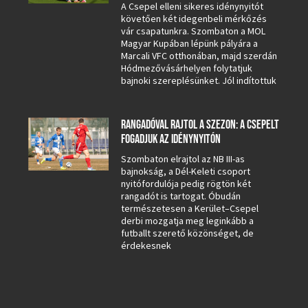
A Csepel elleni sikeres idénynyitót
követően két idegenbeli mérkőzés
vár csapatunkra. Szombaton a MOL
Magyar Kupában lépünk pályára a
Marcali VFC otthonában, majd szerdán
Hódmezővásárhelyen folytatjuk
bajnoki szereplésünket. Jól indítottuk
RANGADÓVAL RAJTOL A SZEZON: A CSEPELT
FOGADJUK AZ IDÉNYNYITÓN
Szombaton elrajtol az NB III-as
bajnokság, a Dél-Keleti csoport
nyitófordulója pedig rögtön két
rangadót is tartogat. Óbudán
természetesen a Kerület–Csepel
derbi mozgatja meg leginkább a
futballt szerető közönséget, de
érdekesnek