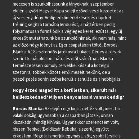
meccsen is szurkolhassunk a lányoknak: szeptember
elején a győri Magyar Kupa selejtezővel veszi kezdetét az
új versenyidény. Addig edzőmérkőzések és napi két
tréning segíti a formába lendülést, a háttérben pedig
folyamatosan formálódik a végleges keret: ezúttal egy új
érkezőt mutathatunk be szurkolóinknak, aki nem más, mint
az előző négy idényt az Eger csapatában töltő, Borsos
Blanka. A 18 esztendős játékosra Lukács Dénes a tervek
szerint kapásoldalon, hátul és elől számíthat. Blanka
természetesen komoly tervekkel készül a közelgő
szezonra, többek között erről mesélt nekünk, de a
beszélgetés során szóba került a tanulás és a hobbijai is.
Hogy érzed magad itt a kerületben, sikerült már
beilleszkedned? Milyen benyomásaid vannak eddig?
Borsos Blanka:
Az elején egy kicsit nehéz volt, mert ha
valaki sokáig ugyanabban a csapatban játszik, onnan
kiszakadni mindig kihívás. Ugyanakkor szerencsém volt,
hiszen Rebivel (Boldizsár Rebeka, a szerk.) együtt
érkeztem. Régóta ismerjük egymást, sőt, szobatársak is