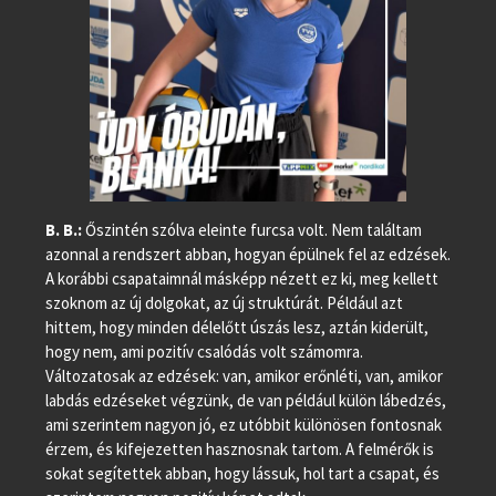
B. B.:
Őszintén szólva eleinte furcsa volt. Nem találtam
azonnal a rendszert abban, hogyan épülnek fel az edzések.
A korábbi csapataimnál másképp nézett ez ki, meg kellett
szoknom az új dolgokat, az új struktúrát. Például azt
hittem, hogy minden délelőtt úszás lesz, aztán kiderült,
hogy nem, ami pozitív csalódás volt számomra.
Változatosak az edzések: van, amikor erőnléti, van, amikor
labdás edzéseket végzünk, de van például külön lábedzés,
ami szerintem nagyon jó, ez utóbbit különösen fontosnak
érzem, és kifejezetten hasznosnak tartom. A felmérők is
sokat segítettek abban, hogy lássuk, hol tart a csapat, és