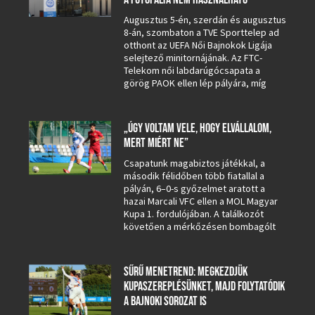
Augusztus 5-én, szerdán és augusztus
8-án, szombaton a TVE Sporttelep ad
otthont az UEFA Női Bajnokok Ligája
selejtező minitornájának. Az FTC-
Telekom női labdarúgócsapata a
görög PAOK ellen lép pályára, míg
„ÚGY VOLTAM VELE, HOGY ELVÁLLALOM,
MERT MIÉRT NE”
Csapatunk magabiztos játékkal, a
második félidőben több fiatallal a
pályán, 6–0-s győzelmet aratott a
hazai Marcali VFC ellen a MOL Magyar
Kupa 1. fordulójában. A találkozót
követően a mérkőzésen bombagólt
SŰRŰ MENETREND: MEGKEZDJÜK
KUPASZEREPLÉSÜNKET, MAJD FOLYTATÓDIK
A BAJNOKI SOROZAT IS