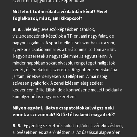
szerintem nagyon pozitív képet adtak.
Mit lehet tudni rólad a vízilabdán kívül? Mivel
foglalkozol, mi az, ami kikapcsol?
B. B.:
Jelenleg levelező képzésben tanulok,
vízilabdaedzőnek készülök a TF-en, ami nagy falat, de
nagyon izgalmas. A sport mellett sokszor hazautazom,
ilyenkor a családommal és a barátommal töltöm az időt.
Nagyon szeretek a nagyszüleimmel is együtt lenni. A
mindennapokban sokat olvasok, rengeteget hallgatok
zenét, és énekelni is szeretek. Régebben zeneiskolába
jártam, énekversenyeken is felléptem. A mai napig
szívesen gyakorlok. A zenei ízlésem elég széles:
kedvencem Billie Eilish, de a könnyűzene mellett például a
komolyzenét is nagyon szeretem.
Milyen egyéni, illetve csapatcélokkal vágsz neki
ennek a szezonnak? Kitűztél valamit magad elé?
B. B.:
Egyénileg szeretnék sokat fejlődni a védekezésben,
a lövésekben és az erőnlétben is. Az úszással alapvetően