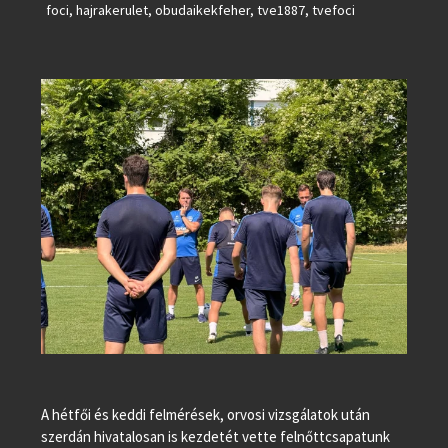
foci
,
hajrakerulet
,
obudaikekfeher
,
tve1887
,
tvefoci
A hétfői és keddi felmérések, orvosi vizsgálatok után
szerdán hivatalosan is kezdetét vette felnőttcsapatunk