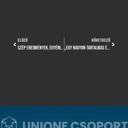
ELŐZŐ
KÖVETKEZŐ
SZÉP EREDMÉNYEK, EGYÉNI LEGJOBBAK A TERÜLETI LIGA VERSENYSOROZAT LEGUTÓBBI ÁLLOMÁSÁN
„EGY NAGYON TARTALMAS ELSŐ HÉTEN VAGYUNK TÚL” – HARMATI TAMÁS A FELKÉSZÜLÉS ELSŐ HETÉRŐL