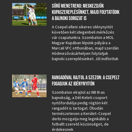
SŰRŰ MENETREND: MEGKEZDJÜK
KUPASZEREPLÉSÜNKET, MAJD FOLYTATÓDIK
A BAJNOKI SOROZAT IS
A Csepel elleni sikeres idénynyitót
követően két idegenbeli mérkőzés
vár csapatunkra. Szombaton a MOL
Magyar Kupában lépünk pályára a
Marcali VFC otthonában, majd szerdán
Hódmezővásárhelyen folytatjuk
bajnoki szereplésünket. Jól indítottuk
RANGADÓVAL RAJTOL A SZEZON: A CSEPELT
FOGADJUK AZ IDÉNYNYITÓN
Szombaton elrajtol az NB III-as
bajnokság, a Dél-Keleti csoport
nyitófordulója pedig rögtön két
rangadót is tartogat. Óbudán
természetesen a Kerület–Csepel
derbi mozgatja meg leginkább a
futballt szerető közönséget, de
érdekesnek