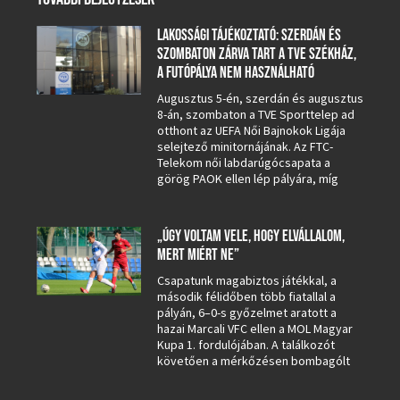
LAKOSSÁGI TÁJÉKOZTATÓ: SZERDÁN ÉS
SZOMBATON ZÁRVA TART A TVE SZÉKHÁZ,
A FUTÓPÁLYA NEM HASZNÁLHATÓ
Augusztus 5-én, szerdán és augusztus
8-án, szombaton a TVE Sporttelep ad
otthont az UEFA Női Bajnokok Ligája
selejtező minitornájának. Az FTC-
Telekom női labdarúgócsapata a
görög PAOK ellen lép pályára, míg
„ÚGY VOLTAM VELE, HOGY ELVÁLLALOM,
MERT MIÉRT NE”
Csapatunk magabiztos játékkal, a
második félidőben több fiatallal a
pályán, 6–0-s győzelmet aratott a
hazai Marcali VFC ellen a MOL Magyar
Kupa 1. fordulójában. A találkozót
követően a mérkőzésen bombagólt