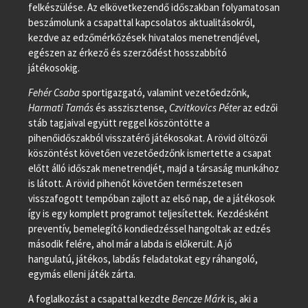
felkészülése. Az elkövetkezendő időszakban folyamatosan
beszámolunk a csapattal kapcsolatos aktualitásokról,
kezdve az edzőmérkőzések hivatalos menetrendjével,
egészen az érkező és szerződést hosszabbító
játékosokig.
Fehér Csaba
sportigazgató, valamint vezetőedzőnk,
Harmati Tamás
és asszisztense,
Czvitkovics Péter
az edzői
stáb tagjaival együtt reggel köszöntötte a
pihenőidőszakból visszatérő játékosokat. A rövid öltözői
köszöntést követően vezetőedzőnk ismertette a csapat
előtt álló időszak menetrendjét, majd a társaság munkához
is látott. A rövid pihenőt követően természetesen
visszafogott tempóban zajlott az első nap, de a játékosok
így is egy komplett programot teljesítettek. Kezdésként
preventív, bemelegítő kondiedzéssel hangoltak az edzés
második felére, ahol már a labda is előkerült. A jó
hangulatú, játékos, labdás feladatokat egy ráhangoló,
egymás elleni játék zárta.
A foglalkozást a csapattal kezdte
Bencze Márk
is, aki a