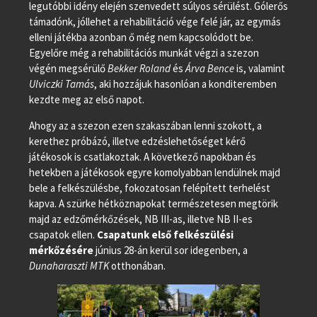
legutóbbi idény elején szenvedett súlyos sérülést. Gólerős
támadónk, jóllehet a rehabilitáció vége felé jár, az egymás
elleni játékba azonban ő még nem kapcsolódott be.
Egyelőre még a rehabilitációs munkát végzi a szezon
végén megsérülő
Bekker Roland
és
Árva Bence
is, valamint
Ulviczki Tamás
, aki hozzájuk hasonlóan a konditeremben
kezdte meg az első napot.
Ahogy az a szezon ezen szakaszában lenni szokott, a
kerethez próbázó, illetve edzéslehetőséget kérő
játékosok is csatlakoztak. A következő napokban és
hetekben a játékosok egyre komolyabban lendülnek majd
bele a felkészülésbe, fokozatosan felépített terhelést
kapva. A szürke hétköznapokat természetesen megtörik
majd az edzőmérkőzések, NB III-as, illetve NB II-es
csapatok ellen.
Csapatunk első felkészülési
mérkőzésére
június 28-án kerül sor idegenben, a
Dunaharaszti MTK
otthonában.