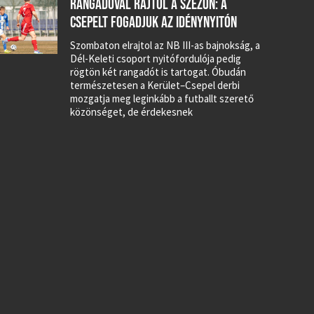
RANGADÓVAL RAJTOL A SZEZON: A
CSEPELT FOGADJUK AZ IDÉNYNYITÓN
Szombaton elrajtol az NB III-as bajnokság, a
Dél-Keleti csoport nyitófordulója pedig
rögtön két rangadót is tartogat. Óbudán
természetesen a Kerület–Csepel derbi
mozgatja meg leginkább a futballt szerető
közönséget, de érdekesnek