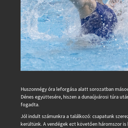
Huszonnégy óra leforgása alatt sorozatban másod
Dénes együttesére, hiszen a dunaújvárosi túra ut
fogadta.
Jól indult számunkra a találkozó: csapatunk szere
kerültünk. A vendégek ezt követően háromszor is 