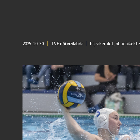
2025. 10. 30.
TVE női vízilabda
hajrakerulet
,
obudaikekfe