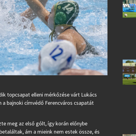
ik topcsapat elleni mérkőzése várt Lukács
án a bajnoki címvédő Ferencváros csapatát
zte meg az első gólt, így korán előnybe
betaláltak, ám a mieink nem estek össze, és