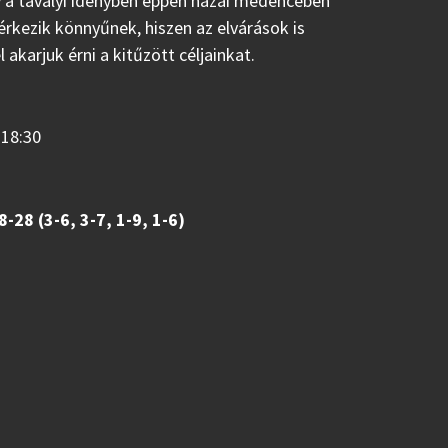
ly a tavalyi idényben éppen hazai medencében
érkezik könnyűnek, hiszen az elvárások is
 akarjuk érni a kitűzött céljainkat.
 18:30
28 (3-6, 3-7, 1-9, 1-6)