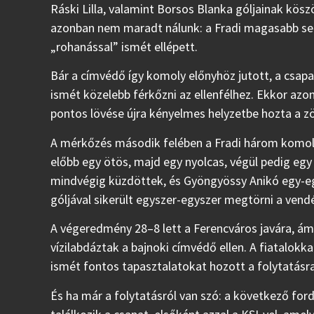
Ráski Lilla, valamint Borsos Blanka góljainak köszö
azonban nem maradt nálunk: a Fradi magasabb seb
„rohanással” ismét ellépett.
Bár a címvédő így komoly előnyhöz jutott, a csapat 
ismét közelebb férkőzni az ellenfélhez. Ekkor azo
pontos lövése újra kényelmes helyzetbe hozta a z
A mérkőzés második felében a Fradi három komoly g
előbb egy ötös, majd egy nyolcas, végül pedig eg
mindvégig küzdöttek, és Gyöngyössy Anikó egy-eg
góljával sikerült egyszer-egyszer megtörni a vend
A végeredmény 28–8 lett a Ferencváros javára, ám 
vízilabdáztak a bajnoki címvédő ellen. A fiatalok
ismét fontos tapasztalatokat hozott a folytatásra
És ha már a folytatásról van szó: a következő for