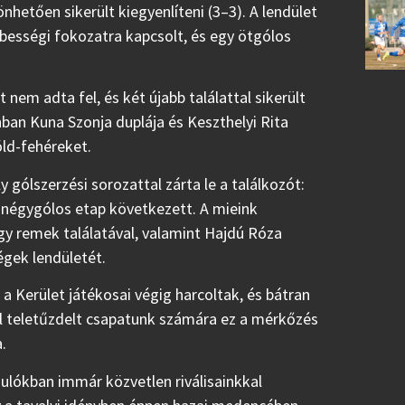
nhetően sikerült kiegyenlíteni (3–3). A lendület
ességi fokozatra kapcsolt, és egy ötgólos
nem adta fel, és két újabb találattal sikerült
nban Kuna Szonja duplája és Keszthelyi Rita
öld-fehéreket.
ólszerzési sorozattal zárta le a találkozót:
y négygólos etap következett. A mieink
y remek találatával, valamint Hajdú Róza
égek lendületét.
a Kerület játékosai végig harcoltak, és bátran
kal teletűzdelt csapatunk számára ez a mérkőzés
.
dulókban immár közvetlen riválisainkkal