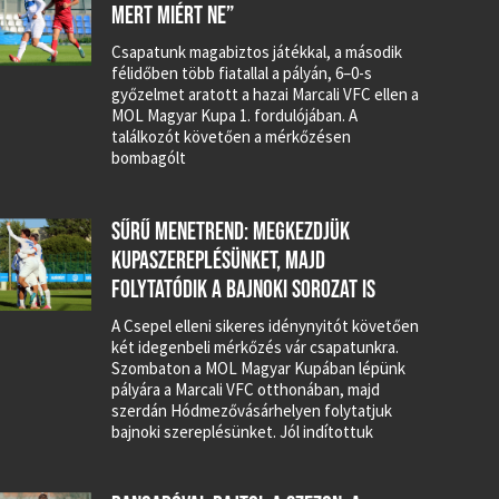
MERT MIÉRT NE”
Csapatunk magabiztos játékkal, a második
félidőben több fiatallal a pályán, 6–0-s
győzelmet aratott a hazai Marcali VFC ellen a
MOL Magyar Kupa 1. fordulójában. A
találkozót követően a mérkőzésen
bombagólt
SŰRŰ MENETREND: MEGKEZDJÜK
KUPASZEREPLÉSÜNKET, MAJD
FOLYTATÓDIK A BAJNOKI SOROZAT IS
A Csepel elleni sikeres idénynyitót követően
két idegenbeli mérkőzés vár csapatunkra.
Szombaton a MOL Magyar Kupában lépünk
pályára a Marcali VFC otthonában, majd
szerdán Hódmezővásárhelyen folytatjuk
bajnoki szereplésünket. Jól indítottuk