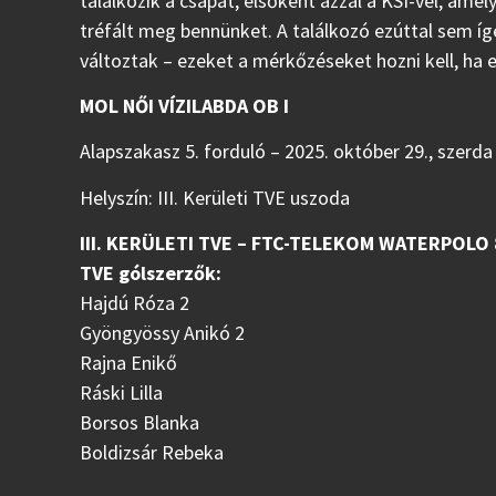
találkozik a csapat, elsőként azzal a KSI-vel, ame
tréfált meg bennünket. A találkozó ezúttal sem íg
változtak – ezeket a mérkőzéseket hozni kell, ha el
MOL NŐI VÍZILABDA OB I
Alapszakasz 5. forduló – 2025. október 29., szerda
Helyszín: III. Kerületi TVE uszoda
III. KERÜLETI TVE – FTC-TELEKOM WATERPOLO 8-
TVE gólszerzők:
Hajdú Róza 2
Gyöngyössy Anikó 2
Rajna Enikő
Ráski Lilla
Borsos Blanka
Boldizsár Rebeka