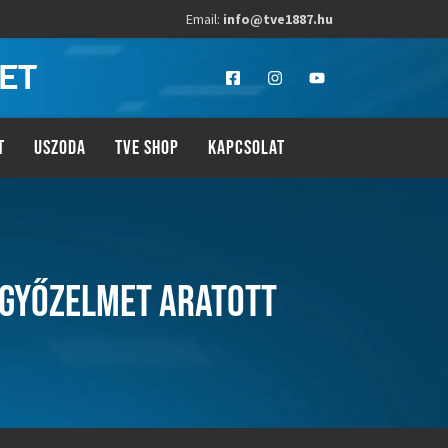
Email:
info@tve1887.hu
LET
T
USZODA
TVE SHOP
KAPCSOLAT
 GYŐZELMET ARATOTT