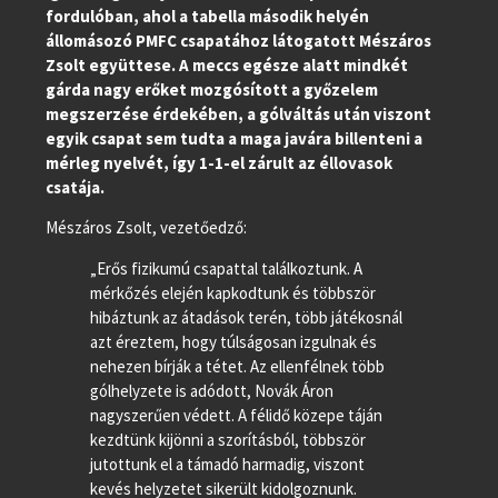
fordulóban, ahol a tabella második helyén
állomásozó PMFC csapatához látogatott Mészáros
Zsolt együttese. A meccs egésze alatt mindkét
gárda nagy erőket mozgósított a győzelem
megszerzése érdekében, a gólváltás után viszont
egyik csapat sem tudta a maga javára billenteni a
mérleg nyelvét, így 1-1-el zárult az éllovasok
csatája.
Mészáros Zsolt, vezetőedző:
„Erős fizikumú csapattal találkoztunk. A
mérkőzés elején kapkodtunk és többször
hibáztunk az átadások terén, több játékosnál
azt éreztem, hogy túlságosan izgulnak és
nehezen bírják a tétet. Az ellenfélnek több
gólhelyzete is adódott, Novák Áron
nagyszerűen védett. A félidő közepe táján
kezdtünk kijönni a szorításból, többször
jutottunk el a támadó harmadig, viszont
kevés helyzetet sikerült kidolgoznunk.