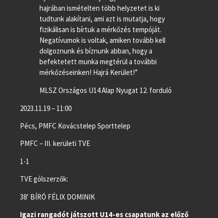
hajrában ismételten több helyzetet is ki
tudtunk alakítani, ami azt is mutatja, hogy
fizikálisan is bírtuk a mérkőzés tempóját.
Negatívumok is voltak, amiken tovább kell
dolgoznunk és bíznunk abban, hogy a
befektetett munka megtérül a további
mérkőzéseinken! Hajrá Kerület!”
MLSZ Országos U14 Alap Nyugat 12. forduló
2023.11.19 – 11:00
Pécs, PMFC Kovácstelep Sporttelep
PMFC – III. kerületi TVE
1-1
TVE gólszerzők:
38′ BÍRÓ FÉLIX DOMINIK
Igazi rangadót játszott U14-es csapatunk az előző