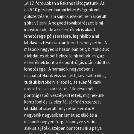
„A 12. fordulóban a Pakshoz látogattunk. Az
első 10 percben három lehetőségünk volt
gólszerzésre, ám sajnos ezeket nem sikerült
gólra váltani. A negyed további részét is mi
irányítottuk, de az ellenfélnek is akadt
lehetősége gólszerzésre, leginkább a mi
labdavesztéseink után kerültek helyzetbe. A
második negyed is hasonlóan telt, birtokoltuk
a labdát és abból helyzeteink voltak, míg az
ellenfélnek kontra és pontrúgás után adódtak
lehetőségei. A harmadik negyedben a
csapatjátékunk visszaesett, kevesebb ideig
tudtuk birtokolni a labdát, az ellenfél ránk
erőltette az akaratát és átlövésekből,
pontrúgásból veszélyeztettek, míg nekünk
kontrából és az ellenfél térfelén szerzett
labdákból sikerült helyzetbe kerülni. A
negyedik negyedben ismét az első és a
második negyed forgatókönyve szerint
alakult a játék, szépen bontottunk a pálya