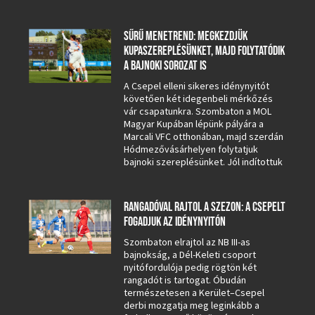
SŰRŰ MENETREND: MEGKEZDJÜK
KUPASZEREPLÉSÜNKET, MAJD FOLYTATÓDIK
A BAJNOKI SOROZAT IS
A Csepel elleni sikeres idénynyitót
követően két idegenbeli mérkőzés
vár csapatunkra. Szombaton a MOL
Magyar Kupában lépünk pályára a
Marcali VFC otthonában, majd szerdán
Hódmezővásárhelyen folytatjuk
bajnoki szereplésünket. Jól indítottuk
RANGADÓVAL RAJTOL A SZEZON: A CSEPELT
FOGADJUK AZ IDÉNYNYITÓN
Szombaton elrajtol az NB III-as
bajnokság, a Dél-Keleti csoport
nyitófordulója pedig rögtön két
rangadót is tartogat. Óbudán
természetesen a Kerület–Csepel
derbi mozgatja meg leginkább a