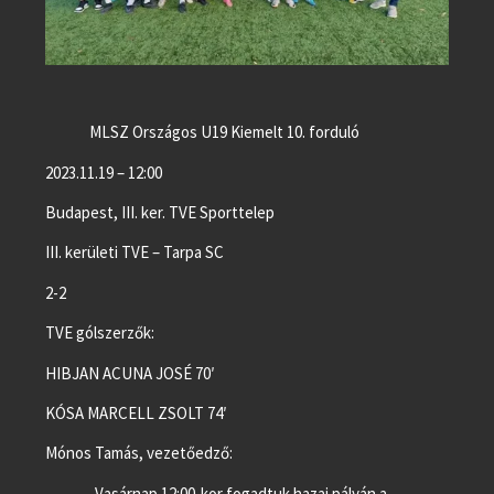
MLSZ Országos U19 Kiemelt 10. forduló
2023.11.19 – 12:00
Budapest, III. ker. TVE Sporttelep
III. kerületi TVE – Tarpa SC
2-2
TVE gólszerzők:
HIBJAN ACUNA JOSÉ 70′
KÓSA MARCELL ZSOLT 74′
Mónos Tamás, vezetőedző:
„Vasárnap 12:00-kor fogadtuk hazai pályán a