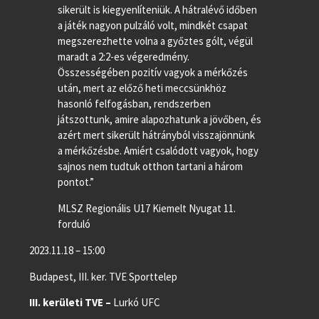
sikerült is kiegyenlíteniük. A hátralévő időben
a játék nagyon pulzáló volt, mindkét csapat
megszerezhette volna a győztes gólt, végül
maradt a 2:2-es végeredmény.
Összességében pozitív vagyok a mérkőzés
után, mert az előző heti meccsünkhöz
hasonló felfogásban, rendszerben
játszottunk, amire alapozhatunk a jövőben, és
azért mert sikerült hátrányból visszajönnünk
a mérkőzésbe. Amiért csalódott vagyok, hogy
sajnos nem tudtuk otthon tartani a három
pontot.”
MLSZ Regionális U17 Kiemelt Nyugat 11.
forduló
2023.11.18 – 15:00
Budapest, III. ker. TVE Sporttelep
III. kerületi TVE –
Lurkó UFC