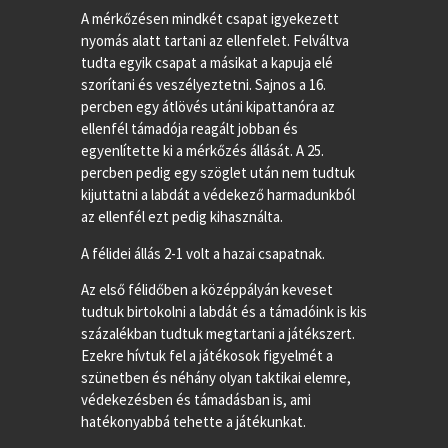
A mérkőzésen mindkét csapat igyekezett
nyomás alatt tartani az ellenfelet. Felváltva
tudta egyik csapat a másikat a kapuja elé
szorítani és veszélyeztetni. Sajnos a 16.
percben egy átlövés utáni kipattanóra az
ellenfél támadója reagált jobban és
egyenlítette ki a mérkőzés állását. A 25.
percben pedig egy szöglet után nem tudtuk
kijuttatni a labdát a védekező harmadunkból
az ellenfél ezt pedig kihasználta.
A félidei állás 2-1 volt a hazai csapatnak.
Az első félidőben a középpályán keveset
tudtuk birtokolni a labdát és a támadóink is kis
százalékban tudtuk megtartani a játékszert.
Ezekre hívtuk fel a játékosok figyelmét a
szünetben és néhány olyan taktikai elemre,
védekezésben és támadásban is, ami
hatékonyabbá tehette a játékunkat.