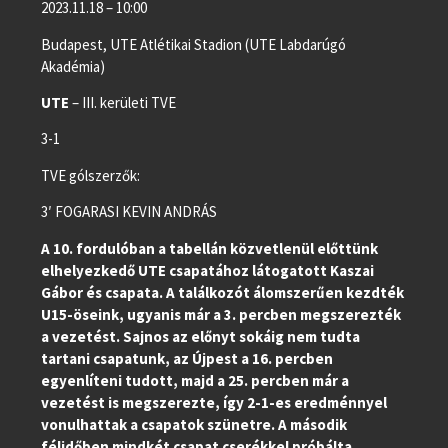
2023.11.18 – 10:00
Budapest, UTE Atlétikai Stadion (UTE Labdarúgó
Akadémia)
UTE
– III. kerületi TVE
3-1
TVE gólszerzők:
3′ FOGARASI KEVIN ANDRÁS
A 10. fordulóban a tabellán közvetlenül előttünk
elhelyezkedő UTE csapatához látogatott Kaszai
Gábor és csapata. A találkozót álomszerűen kezdték
U15-öseink, ugyanis már a 3. percben megszerezték
a vezetést. Sajnos az előnyt sokáig nem tudta
tartani csapatunk, az Újpest a 16. percben
egyenlíteni tudott, majd a 25. percben már a
vezetést is megszerezte, így 2-1-es eredménnyel
vonulhattak a csapatok szünetre. A második
félidőben mindkét csapat cserékkel próbálta