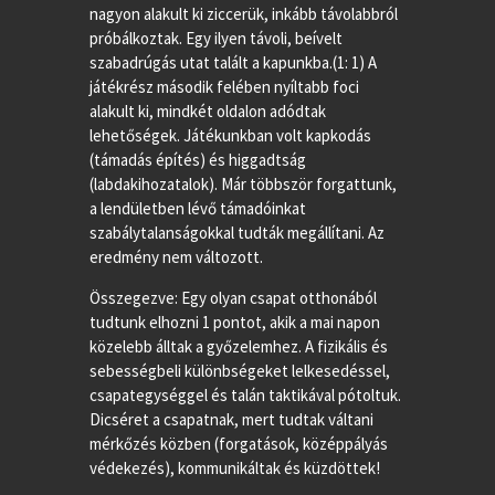
nagyon alakult ki ziccerük, inkább távolabbról
próbálkoztak. Egy ilyen távoli, beívelt
szabadrúgás utat talált a kapunkba.(1: 1) A
játékrész második felében nyíltabb foci
alakult ki, mindkét oldalon adódtak
lehetőségek. Játékunkban volt kapkodás
(támadás építés) és higgadtság
(labdakihozatalok). Már többször forgattunk,
a lendületben lévő támadóinkat
szabálytalanságokkal tudták megállítani. Az
eredmény nem változott.
Összegezve: Egy olyan csapat otthonából
tudtunk elhozni 1 pontot, akik a mai napon
közelebb álltak a győzelemhez. A fizikális és
sebességbeli különbségeket lelkesedéssel,
csapategységgel és talán taktikával pótoltuk.
Dicséret a csapatnak, mert tudtak váltani
mérkőzés közben (forgatások, középpályás
védekezés), kommunikáltak és küzdöttek!