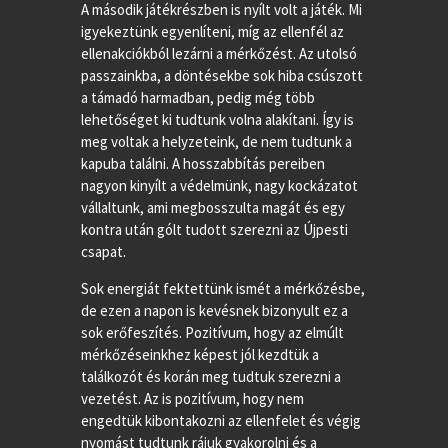
A második játékrészben is nyílt volt a játék. Mi
igyekeztünk egyenlíteni, míg az ellenfél az
ellenakciókból lezárni a mérkőzést. Az utolsó
passzainkba, a döntésekbe sok hiba csúszott
a támadó harmadban, pedig még több
lehetőséget ki tudtunk volna alakítani. Így is
meg voltak a helyzeteink, de nem tudtunk a
kapuba találni. A hosszabbítás pereiben
nagyon kinyílt a védelmünk, nagy kockázatot
vállaltunk, ami megbosszulta magát és egy
kontra után gólt tudott szerezni az Újpesti
csapat.
Sok energiát fektettünk ismét a mérkőzésbe,
de ezen a napon is kevésnek bizonyult ez a
sok erőfeszítés. Pozitívum, hogy az elmúlt
mérkőzéseinkhez képest jól kezdtük a
találkozót és korán meg tudtuk szerezni a
vezetést. Az is pozitívum, hogy nem
engedtük kibontakozni az ellenfelet és végig
nyomást tudtunk rájuk gyakorolni és a