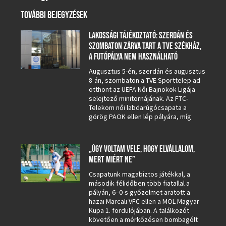
TOVÁBBI BEJEGYZÉSEK
LAKOSSÁGI TÁJÉKOZTATÓ: SZERDÁN ÉS
SZOMBATON ZÁRVA TART A TVE SZÉKHÁZ,
A FUTÓPÁLYA NEM HASZNÁLHATÓ
Augusztus 5-én, szerdán és augusztus
8-án, szombaton a TVE Sporttelep ad
otthont az UEFA Női Bajnokok Ligája
selejtező minitornájának. Az FTC-
Telekom női labdarúgócsapata a
görög PAOK ellen lép pályára, míg
„ÚGY VOLTAM VELE, HOGY ELVÁLLALOM,
MERT MIÉRT NE”
Csapatunk magabiztos játékkal, a
második félidőben több fiatallal a
pályán, 6–0-s győzelmet aratott a
hazai Marcali VFC ellen a MOL Magyar
Kupa 1. fordulójában. A találkozót
követően a mérkőzésen bombagólt