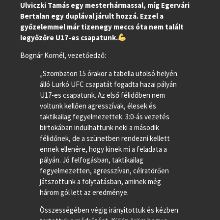
Ulviczki Tamás egy mesterhármassal, míg Egervári
Bertalan egy duplával járult hozzá. Ezzel a
győzelemmel már tizenegy meccs óta nem talált
legyőzőre U17-es csapatunk.
Bognár Kornél, vezetőedző:
„Szombaton 15 órakor a tabella utolsó helyén
álló Lurkó UFC csapatát fogadta hazai pályán
U17-es csapatunk. Az első félidőben nem
voltunk kellően agresszívak, élesek és
taktikailag fegyelmezettek. 3:0-ás vezetés
birtokában indulhattunk neki a második
félidőnek, de a szünetben rendezni kellett
ennek ellenére, hogy kinek mi a feladata a
pályán. Jó felfogásban, taktikailag
fegyelmezetten, agresszívan, célratörően
játszottunk a folytatásban, aminek még
három gól lett az eredménye.
Összességében végig irányítottuk és kézben