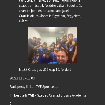
tartottuk a mérkőzést. Külön öröm hogy a
csapat a második félidőre váltani tudott, és
akarta a jobb és tartalmasabb játékot.
Gratulálok, továbbra is figyelem, fegyelem,
alázat!!!”
MLSZ Országos U16 Alap 10. forduló
2023.11.18 – 13:00
Budapest, III. ker. TVE Sporttelep
III. kerületi TVE –
Szeged Csanád Grosics Akadémia
2-1