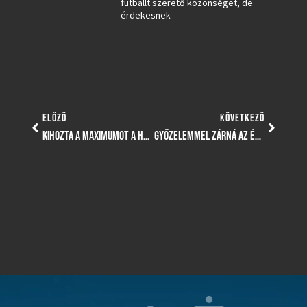
futballt szerető közönséget, de
érdekesnek
ELŐZŐ
KÖVETKEZŐ
KIHOZTA A MAXIMUMOT A HÉTVÉGÉBŐL ILLÉS HENI CSAPATA
GYŐZELEMMEL ZÁRNÁ AZ ÉVET LUKÁCS DÉNES CSAPATA