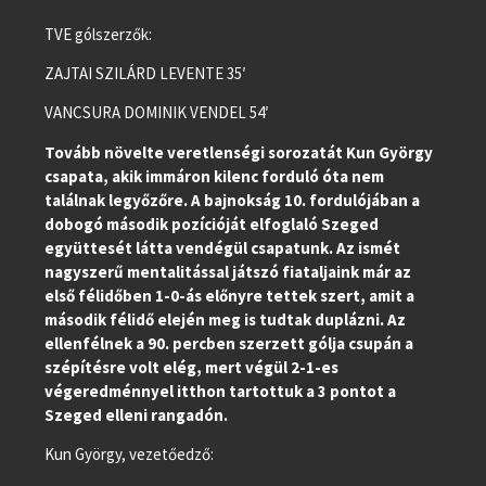
TVE gólszerzők:
ZAJTAI SZILÁRD LEVENTE 35′
VANCSURA DOMINIK VENDEL 54′
Tovább növelte veretlenségi sorozatát Kun György
csapata, akik immáron kilenc forduló óta nem
találnak legyőzőre. A bajnokság 10. fordulójában a
dobogó második pozícióját elfoglaló Szeged
együttesét látta vendégül csapatunk. Az ismét
nagyszerű mentalitással játszó fiataljaink már az
első félidőben 1-0-ás előnyre tettek szert, amit a
második félidő elején meg is tudtak duplázni. Az
ellenfélnek a 90. percben szerzett gólja csupán a
szépítésre volt elég, mert végül 2-1-es
végeredménnyel itthon tartottuk a 3 pontot a
Szeged elleni rangadón.
Kun György, vezetőedző: