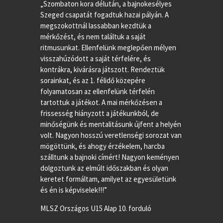
„Szombaton kora délután, a bajnokesélyes
Szeged csapatát fogadtuk hazai pályán. A
megszokottnál lassabban kezdtük a
mérkőzést, és nem találtuk a saját
ritmusunkat. Ellenfelünk meglepően mélyen
visszahúzódott a saját térfelére, és
kontrákra, kivárásra játszott. Rendeztük
sorainkat, és az 1. félidő közepére
folyamatosan az ellenfelünk térfelén
tartottuk a játékot. A mai mérkőzésen a
frissesség hiányzott a játékunkból, de
minőségünk és mentalitásunk újfent a helyén
volt. Nagyon hosszú veretlenségi sorozat van
mögöttünk, és ahogy érzékelem, harcba
szálltunk a bajnoki címért! Nagyon keményen
dolgoztunk az elmúlt időszakban és olyan
keretet formáltam, amilyet az egyesületünk
és én is képviselek!!!”
MLSZ Országos U15 Alap 10. forduló