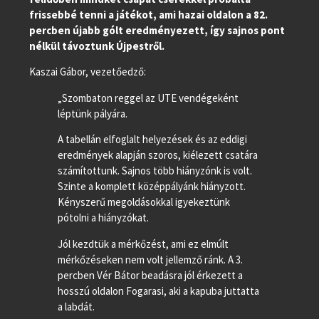
frissebbé tenni a játékot, ami hazai oldalon a 82.
percben újabb gólt eredményezett, így sajnos pont
nélkül távoztunk Újpestről.
Kaszai Gábor, vezetőedző:
„Szombaton reggel az UTE vendégeként
léptünk pályára.
A tabellán elfoglalt helyezések és az eddigi
eredmények alapján szoros, kiélezett csatára
számítottunk. Sajnos több hiányzónk is volt.
Szinte a komplett középpályánk hiányzott.
Kényszerű megoldásokkal igyekeztünk
pótolni a hiányzókat.
Jól kezdtük a mérkőzést, ami ez elmúlt
mérkőzéseken nem volt jellemző ránk. A 3.
percben Vér Bátor beadásra jól érkezett a
hosszú oldalon Fogarasi, aki a kapuba juttatta
a labdát.