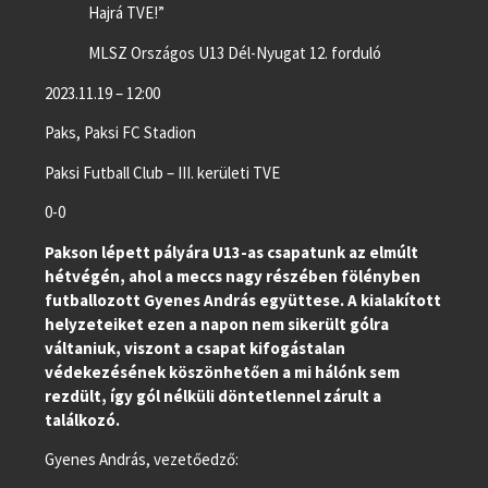
Hajrá TVE!”
MLSZ Országos U13 Dél-Nyugat 12. forduló
2023.11.19 – 12:00
Paks, Paksi FC Stadion
Paksi Futball Club – III. kerületi TVE
0-0
Pakson lépett pályára U13-as csapatunk az elmúlt
hétvégén, ahol a meccs nagy részében fölényben
futballozott Gyenes András együttese. A kialakított
helyzeteiket ezen a napon nem sikerült gólra
váltaniuk, viszont a csapat kifogástalan
védekezésének köszönhetően a mi hálónk sem
rezdült, így gól nélküli döntetlennel zárult a
találkozó.
Gyenes András, vezetőedző: