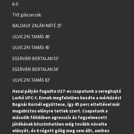
6-0
TVE gólszerzők:
BALDAUF ZALÁN MÁTÉ 25′
ULVICZKI TAMÁS 40′
ULVICZKI TAMÁS 45′
EGERVÁRI BERTALAN 53′
EGERVÁRI BERTALAN 56′
ULVICZKI TAMÁS 82′
Hazai pályán fogadta U17-es csapatunk a sereghajtó
Lurkó UFC-t. Ennek megfelelően kezdte a mérkőzést
Bognár Kornél együttese, így 45 perc elteltével már
magabiztos előnyre tettek szert. Csapatunk a
második félidőben agresszív és fegyelmezett
játékának köszönhetően még tovább növelte
előnyét, és 6 rúgott gólig meg sem állt, amihez