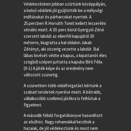
Védekezésben jobban szűrtünk középpályán,
a belső védőink jól gyűjtötték be a mélységi
indításokat és párharcokat nyertek. A
25.percben R.Horváth Tomit kellett lecserélni
sérülés miatt. A 30. perc körül Gyergyói Zénó
szerzett labdát az ellenfél kapujától 30
méterre, kiugratta a bal oldalon Jakab
Zétényt, aki ziccerig vezette a labdát. Bal
lábas lövését védte a kapus, a kipattanót éles
szögből szépen juttatta a kapuba Bíró Félix.
(0-1) A játék képe és az eredmény nem
változott szünetig.
A szünetben több oldalforgatást kértünk a
szabad területek nyerése miatt. A bátrabb,
vállalkozóbb szellemű játékra is felhívtuk a
figyelmet.
A második félidő forgatókönyve hasonlított
az elsőhöz. Nagy rohamokkal kezdtek a
hazaiak, de jól védekeztünk és most nem