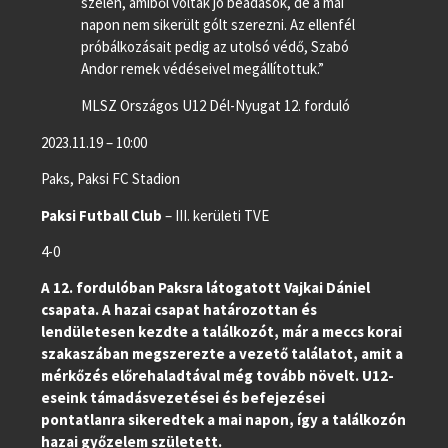
szélén, amiből voltak jó beadások, de a mai
napon nem sikerült gólt szerezni. Az ellenfél
próbálkozásait pedig az utolsó védő, Szabó
Andor remek védéseivel megállítottuk.”
MLSZ Országos U12 Dél-Nyugat 12. forduló
2023.11.19 – 10:00
Paks, Paksi FC Stadion
Paksi Futball Club
– III. kerületi TVE
4-0
A 12. fordulóban Paksra látogatott Vajkai Dániel
csapata. A hazai csapat határozottan és
lendületesen kezdte a találkozót, már a meccs korai
szakaszában megszerezte a vezető találatot, amit a
mérkőzés előrehaladtával még tovább növelt. U12-
eseink támadásvezetései és befejezései
pontatlanra sikeredtek a mai napon, így a találkozón
hazai győzelem született.