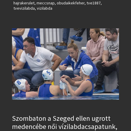
hajrakerulet
,
meccsnap
,
obudaikekfeher
,
tve1887
,
tvevizilabda
,
vizilabda
Szombaton a Szeged ellen ugrott
medencébe női vízilabdacsapatunk,