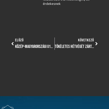
érdekesnek
ELŐZŐ
KÖVETKEZŐ
KÖZÉP-MAGYARORSZÁGI U12 – NAGYSZERŰ EREDMÉNYEKKEL TÉRTEK HAZA FIATAL ATLÉTÁINK
TÖKÉLETES HÉTVÉGÉT ZÁRTAK UTÁNPÓTLÁS VÍZILABDACSAPATAINK