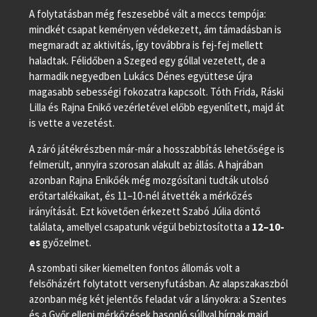
A folytatásban még feszesebbé vált a meccs tempója:
mindkét csapat keményen védekezett, ám támadásban is
megmaradt az aktivitás, így továbbra is fej-fej mellett
haladtak. Félidőben a Szeged egy góllal vezetett, de a
harmadik negyedben Lukács Dénes együttese újra
magasabb sebességi fokozatra kapcsolt. Tóth Frida, Ráski
Lilla és Rajna Enikő vezérletével előbb egyenlített, majd át
is vette a vezetést.
A záró játékrészben már-már a hosszabbítás lehetősége is
felmerült, annyira szorosan alakult az állás. A hajrában
azonban Rajna Enikőék még mozgósítani tudták utolsó
erőtartalékaikat, és 11–10-nél átvették a mérkőzés
irányítását. Ezt követően érkezett Szabó Júlia döntő
találata, amellyel csapatunk végül bebiztosította a
12–10-
es
győzelmet.
A szombati siker kiemelten fontos állomás volt a
felsőházért folytatott versenyfutásban. Az alapszakaszból
azonban még két jelentős feladat vár a lányokra: a Szentes
és a Győr elleni mérkőzések hasonló súllyal bírnak majd.