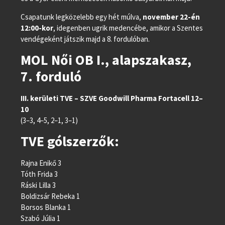
Csapatunk legközelebb egy hét múlva,
november 22-én
12:00-kor
, idegenben ugrik medencébe, amikor a Szentes
vendégeként játszik majd a 8. fordulóban.
MOL Női OB I., alapszakasz,
7. forduló
III. kerületi TVE – SZVE Goodwill Pharma Fortacell 12–
10
(3–3, 4–5, 2–1, 3–1)
TVE gólszerzők:
Rajna Enikő 3
Tóth Frida 3
Ráski Lilla 3
Boldizsár Rebeka 1
Borsos Blanka 1
Szabó Júlia 1