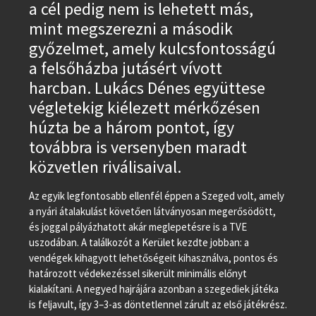
a cél pedig nem is lehetett más,
mint megszerezni a második
győzelmet, amely kulcsfontosságú
a felsőházba jutásért vívott
harcban. Lukács Dénes együttese
végletekig kiélezett mérkőzésen
húzta be a három pontot, így
továbbra is versenyben maradt
közvetlen riválisaival.
Az egyik legfontosabb ellenfél éppen a Szeged volt, amely
a nyári átalakulást követően látványosan megerősödött,
és joggal pályázhatott akár meglepetésre is a TVE
uszodában. A találkozót a Kerület kezdte jobban: a
vendégek kihagyott lehetőségeit kihasználva, pontos és
határozott védekezéssel sikerült minimális előnyt
kialakítani. A negyed hajrájára azonban a szegediek játéka
is feljavult, így 3–3-as döntetlennel zárult az első játékrész.