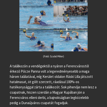
(Fotó: Szabó Péter)
A találkozón a vendégektől a nyáron a Ferencvárostól
érkező Pőcze Panna volt a legeredményesebb a maga
három találatával, míg Kerület oldalon Ráski Lilla játszott
hatalmasat, öt gólt szerzett, ráadásul 100%-os
hatékonysággal zárta a találkozót. Sok pihenője nem lesz a
csapatnak, hiszen szerdán a Magyar Kupában jön a
Ferencváros elleni derbi, a bajnokságban legközelebb
pedig a Dunaújváros csapatát fogadjuk.