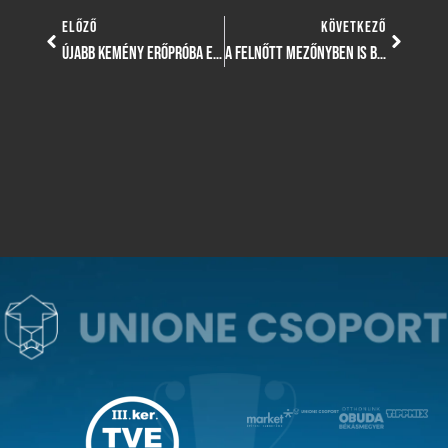
ELŐZŐ
KÖVETKEZŐ
ÚJABB KEMÉNY ERŐPRÓBA ELŐTT GYÖNGYÖSSY ANIKÓÉK
A FELNŐTT MEZŐNYBEN IS BIZONYÍTOTTAK UTÁNPÓTLÁSKORÚ JÁTÉKOSAINK!