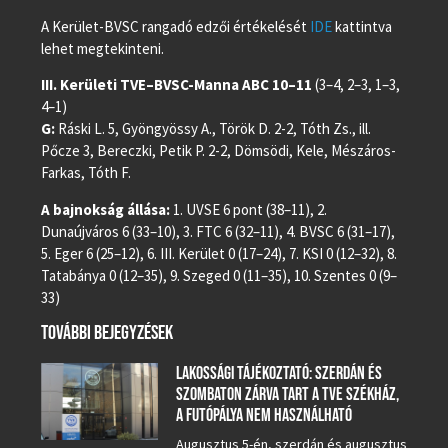
A Kerület-BVSC rangadó edzői értékelését
IDE
kattintva
lehet megtekinteni.
III. Kerületi TVE–BVSC-Manna ABC 10–11
(3–4, 2–3, 1–3,
4–1)
G:
Ráski L. 5, Gyöngyössy A., Török D. 2-2, Tóth Zs., ill.
Pőcze 3, Bereczki, Petik P. 2-2, Dömsödi, Kele, Mészáros-
Farkas, Tóth F.
A bajnokság állása:
1. UVSE 6 pont (38–11), 2.
Dunaújváros 6 (33–10), 3. FTC 6 (32–11), 4. BVSC 6 (31–17),
5. Eger 6 (25–12), 6. III. Kerület 0 (17–24), 7. KSI 0 (12–32), 8.
Tatabánya 0 (12–35), 9. Szeged 0 (11–35), 10. Szentes 0 (9–
33)
TOVÁBBI BEJEGYZÉSEK
LAKOSSÁGI TÁJÉKOZTATÓ: SZERDÁN ÉS
SZOMBATON ZÁRVA TART A TVE SZÉKHÁZ,
A FUTÓPÁLYA NEM HASZNÁLHATÓ
Augusztus 5-én, szerdán és augusztus