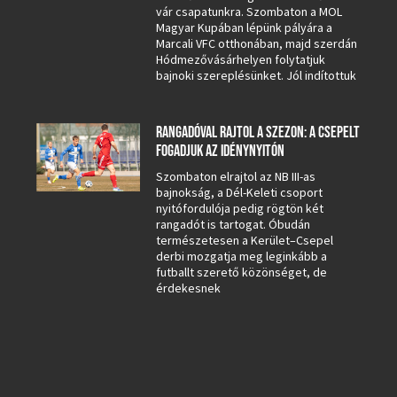
vár csapatunkra. Szombaton a MOL
Magyar Kupában lépünk pályára a
Marcali VFC otthonában, majd szerdán
Hódmezővásárhelyen folytatjuk
bajnoki szereplésünket. Jól indítottuk
RANGADÓVAL RAJTOL A SZEZON: A CSEPELT
FOGADJUK AZ IDÉNYNYITÓN
Szombaton elrajtol az NB III-as
bajnokság, a Dél-Keleti csoport
nyitófordulója pedig rögtön két
rangadót is tartogat. Óbudán
természetesen a Kerület–Csepel
derbi mozgatja meg leginkább a
futballt szerető közönséget, de
érdekesnek