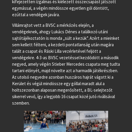
kifejezetten izgalmas és kiélezett összecsapást játszott
egymással, a végén mindössze egyetlen gól döntött,
ezúttal a vendégek javára.
Villámrajtot vett a BVSC a mérkőzés elején, a
vendégeknek, ahogy Lukács Dénes a találkozó utáni
sajtótájékoztatón is monda „sült a kezük”. Azért a mieinket
sem kellett félteni, a kezdeti pontatlanság után magára
talált a csapat és Ráski Lilla vezérletével feljött a
vendégekre. 4-3-as BVSC vezetéssel kezdődött a második
negyed, amely végén Stieber Mercedes csapata meg tudta
tartani előnyét, majd növelte azt a harmadik játékrészben.
Az utolsó negyedre azonban huszáros hajrát vágott ki a
Kerület és végül mindössze egy góllal maradt alul a
holtszezonban alaposan megerősített, a BL-selejtezőt
sikerrel vevő, így a legjobb 16 csapat közé jutó riválisával
szemben.