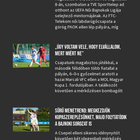
8-án, szombaton a TVE Sporttelep ad
otthont az UEFA Női Bajnokok Ligája
selejtező minitornájának. Az FTC-
Telekom női labdarúgócsapata a
görög PAOK ellen lép pályára, míg
„ÚGY VOLTAM VELE, HOGY ELVÁLLALOM,
MERT MIÉRT NE”
Csapatunk magabiztos játékkal, a
második félidőben több fiatallal a
pályán, 6–0-s győzelmet aratott a
hazai Marcali VFC ellen a MOL Magyar
Kupa 1. fordulójában. A találkozót
követően a mérkőzésen bombagólt
SŰRŰ MENETREND: MEGKEZDJÜK
KUPASZEREPLÉSÜNKET, MAJD FOLYTATÓDIK
A BAJNOKI SOROZAT IS
A Csepel elleni sikeres idénynyitót
követően két idegenbeli mérkőzés