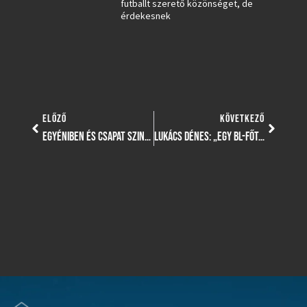
futballt szerető közönséget, de
érdekesnek
ELŐZŐ
KÖVETKEZŐ
EGYÉNIBEN ÉS CSAPAT SZINTEN IS REMEKELTEK FIATAL ATLÉTÁINK AZ ÖSSZETETT MAGYAR BAJNOKSÁGON
LUKÁCS DÉNES: „EGY BL-FŐTÁBLÁS CSAPATTÓL KAPTUNK KI EGYETLEN GÓLLAL”