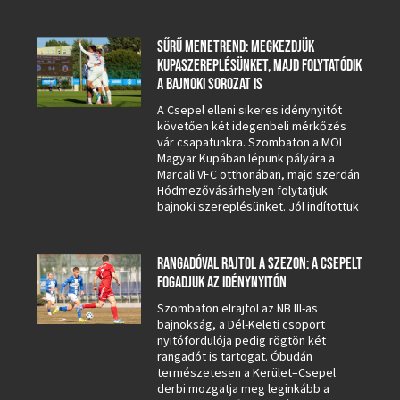
SŰRŰ MENETREND: MEGKEZDJÜK
KUPASZEREPLÉSÜNKET, MAJD FOLYTATÓDIK
A BAJNOKI SOROZAT IS
A Csepel elleni sikeres idénynyitót
követően két idegenbeli mérkőzés
vár csapatunkra. Szombaton a MOL
Magyar Kupában lépünk pályára a
Marcali VFC otthonában, majd szerdán
Hódmezővásárhelyen folytatjuk
bajnoki szereplésünket. Jól indítottuk
RANGADÓVAL RAJTOL A SZEZON: A CSEPELT
FOGADJUK AZ IDÉNYNYITÓN
Szombaton elrajtol az NB III-as
bajnokság, a Dél-Keleti csoport
nyitófordulója pedig rögtön két
rangadót is tartogat. Óbudán
természetesen a Kerület–Csepel
derbi mozgatja meg leginkább a