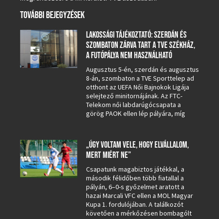
TOVÁBBI BEJEGYZÉSEK
LAKOSSÁGI TÁJÉKOZTATÓ: SZERDÁN ÉS
SZOMBATON ZÁRVA TART A TVE SZÉKHÁZ,
A FUTÓPÁLYA NEM HASZNÁLHATÓ
Augusztus 5-én, szerdán és augusztus
8-án, szombaton a TVE Sporttelep ad
otthont az UEFA Női Bajnokok Ligája
selejtező minitornájának. Az FTC-
Telekom női labdarúgócsapata a
görög PAOK ellen lép pályára, míg
„ÚGY VOLTAM VELE, HOGY ELVÁLLALOM,
MERT MIÉRT NE”
Csapatunk magabiztos játékkal, a
második félidőben több fiatallal a
pályán, 6–0-s győzelmet aratott a
hazai Marcali VFC ellen a MOL Magyar
Kupa 1. fordulójában. A találkozót
követően a mérkőzésen bombagólt