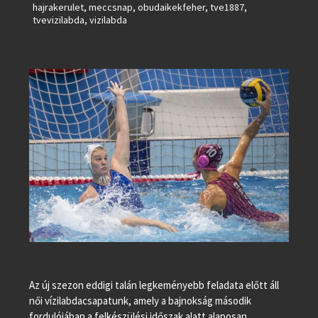
hajrakerulet
,
meccsnap
,
obudaikekfeher
,
tve1887
,
tvevizilabda
,
vizilabda
Az új szezon eddigi talán legkeményebb feladata előtt áll
női vízilabdacsapatunk, amely a bajnokság második
fordulójában a felkészülési időszak alatt alaposan