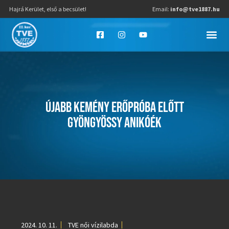
Hajrá Kerület, első a becsület!
Email:
info@tve1887.hu
ÚJABB KEMÉNY ERŐPRÓBA ELŐTT
GYÖNGYÖSSY ANIKÓÉK
2024. 10. 11.
TVE női vízilabda