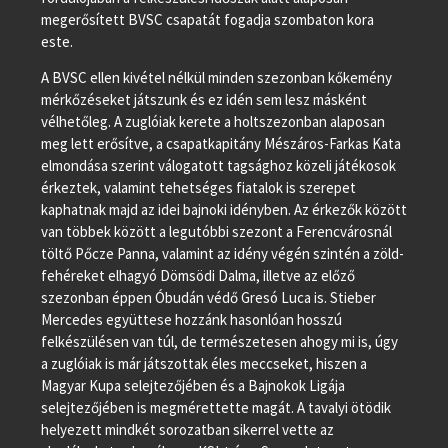
megerősített BVSC csapatát fogadja szombaton kora
este.
A BVSC ellen kivétel nélkül minden szezonban kőkemény
mérkőzéseket játszunk és ez idén sem lesz másként
vélhetőleg. A zuglóiak kerete a holtszezonban alaposan
meg lett erősítve, a csapatkapitány Mészáros-Farkas Kata
elmondása szerint válogatott tagsághoz közeli játékosok
érkeztek, valamint tehetséges fiatalok is szerepet
kaphatnak majd az idei bajnoki idényben. Az érkezők között
van többek között a legutóbbi szezont a Ferencvárosnál
töltő Pőcze Panna, valamint az idény végén szintén a zöld-
fehéreket elhagyó Dömsödi Dalma, illetve az előző
szezonban éppen Óbudán védő Gresó Luca is. Stieber
Mercedes együttese hozzánk hasonlóan hosszú
felkészülésen van túl, de természetesen ahogy mi is, úgy
a zuglóiak is már játszottak éles meccseket, hiszen a
Magyar Kupa selejtezőjében és a Bajnokok Ligája
selejtezőjében is megmérettette magát. A tavalyi ötödik
helyezett mindkét sorozatban sikerrel vette az