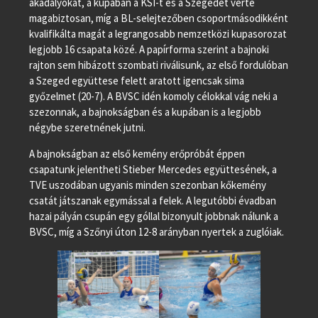
akadályokat, a kupában a KSI-t és a Szegedet verte
magabiztosan, míg a BL-selejtezőben csoportmásodikként
kvalifikálta magát a legrangosabb nemzetközi kupasorozat
legjobb 16 csapata közé. A papírforma szerint a bajnoki
rajton sem hibázott szombati riválisunk, az első fordulóban
a Szeged együttese felett aratott igencsak sima
győzelmet (20-7). A BVSC idén komoly célokkal vág neki a
szezonnak, a bajnokságban és a kupában is a legjobb
négybe szeretnének jutni.
A bajnokságban az első kemény erőpróbát éppen
csapatunk jelentheti Stieber Mercedes együttesének, a
TVE uszodában ugyanis minden szezonban kőkemény
csatát játszanak egymással a felek. A legutóbbi évadban
hazai pályán csupán egy góllal bizonyult jobbnak nálunk a
BVSC, míg a Szőnyi úton 12-8 arányban nyertek a zuglóiak.