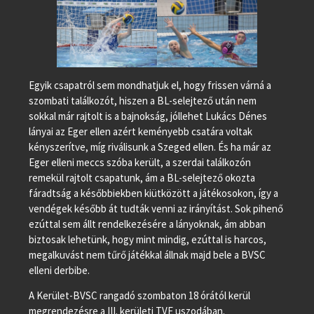
Egyik csapatról sem mondhatjuk el, hogy frissen várná a
szombati találkozót, hiszen a BL-selejtező után nem
sokkal már rajtolt is a bajnokság, jóllehet Lukács Dénes
lányai az Eger ellen azért keményebb csatára voltak
kényszerítve, míg riválisunk a Szeged ellen. És ha már az
Eger elleni meccs szóba került, a szerdai találkozón
remekül rajtolt csapatunk, ám a BL-selejtező okozta
fáradtság a későbbiekben kiütközött a játékosokon, így a
vendégek később át tudták venni az irányítást. Sok pihenő
ezúttal sem állt rendelkezésére a lányoknak, ám abban
biztosak lehetünk, hogy mint mindig, ezúttal is harcos,
megalkuvást nem tűrő játékkal állnak majd bele a BVSC
elleni derbibe.
A Kerület-BVSC rangadó szombaton 18 órától kerül
megrendezésre a III. kerületi TVE uszodában.