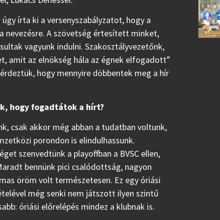
 úgy írta ki a versenyszabályzatot, hogy a
 nevezésre. A szövetség értesített minket,
osultak vagyunk indulni. Szakosztályvezetőnk,
et, amit az elnökség hála az égnek elfogadott”
kérdeztük, hogy mennyire döbbentek meg a hír
k, hogy fogadtátok a hírt?
nk, csak akkor még abban a tudatban voltunk,
mzetközi porondon is elindulhassunk.
éget szenvedtünk a playoffban a BVSC ellen,
Maradt bennünk pici csalódottság, nagyon
talmas öröm volt természetesen. Ez egy óriási
telével még senki nem játszott ilyen szintű
b: óriási előrelépés mindez a klubnak is.