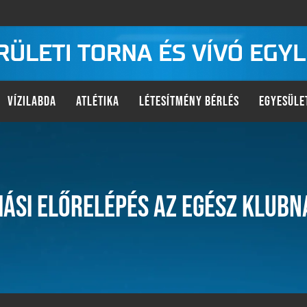
KERÜLETI TORNA ÉS VÍVÓ EGY
VÍZILABDA
ATLÉTIKA
LÉTESÍTMÉNY BÉRLÉS
EGYESÜLE
IÁSI ELŐRELÉPÉS AZ EGÉSZ KLUBN