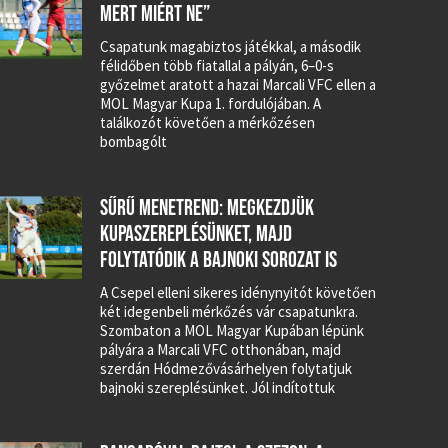
MERT MIÉRT NE”
Csapatunk magabiztos játékkal, a második
félidőben több fiatallal a pályán, 6–0-s
győzelmet aratott a hazai Marcali VFC ellen a
MOL Magyar Kupa 1. fordulójában. A
találkozót követően a mérkőzésen
bombagólt
SŰRŰ MENETREND: MEGKEZDJÜK
KUPASZEREPLÉSÜNKET, MAJD
FOLYTATÓDIK A BAJNOKI SOROZAT IS
A Csepel elleni sikeres idénynyitót követően
két idegenbeli mérkőzés vár csapatunkra.
Szombaton a MOL Magyar Kupában lépünk
pályára a Marcali VFC otthonában, majd
szerdán Hódmezővásárhelyen folytatjuk
bajnoki szereplésünket. Jól indítottuk