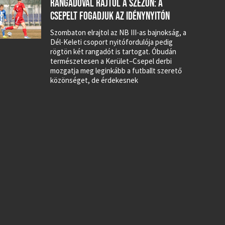
RANGADÓVAL RAJTOL A SZEZON: A
CSEPELT FOGADJUK AZ IDÉNYNYITÓN
Szombaton elrajtol az NB III-as bajnokság, a
Dél-Keleti csoport nyitófordulója pedig
rögtön két rangadót is tartogat. Óbudán
természetesen a Kerület–Csepel derbi
mozgatja meg leginkább a futballt szerető
közönséget, de érdekesnek