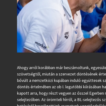
Ahogy arról korábban már beszámoltunk, egyesüle
szövetségtől, miután a szervezet döntésének érte
bővült a nemzetközi kupában induló együttesek s
döntés értelmében az ob I. legutóbbi kiírásában 
kapott arra, hogy részt vegyen az ősszel Egerben
selejtezőben. Az örömteli hírről, a BL-selejtezős 
hatásáról beszélgettünk csapatunk vezetőedzőjéve