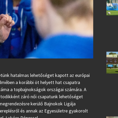
tünk hatalmas lehetőséget kapott az európai
lmében a korábbi öt helyett hat csapatra
záma a topbajnokságok országai számára. A
hatodikként záró női csapatunk lehetőséget
 megrendezésre kerülő Bajnokok Ligája
szereplésről és annak az Egyesületre gyakorolt
l, Lukács Dénessel.