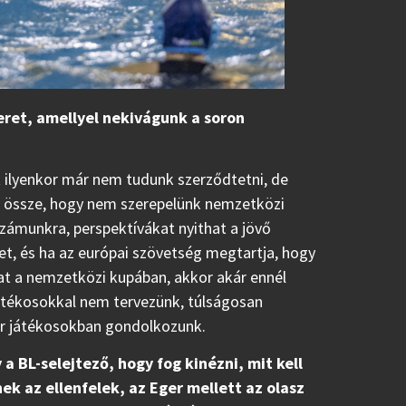
eret, amellyel nekivágunk a soron
 ilyenkor már nem tudunk szerződtetni, de
lt össze, hogy nem szerepelünk nemzetközi
zámunkra, perspektívákat nyithat a jövő
, és ha az európai szövetség megtartja, hogy
at a nemzetközi kupában, akkor akár ennél
játékosokkal nem tervezünk, túlságosan
ar játékosokban gondolkozunk.
 a BL-selejtező, hogy fog kinézni, mit kell
ek az ellenfelek, az Eger mellett az olasz