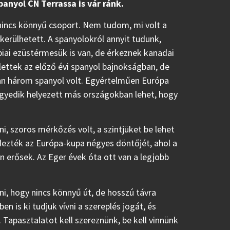
panyol CN Terrassa is vár ránk.
nincs könnyű csoport. Nem tudom, mi volt a
kerülhetett. A spanyolokról annyit tudunk,
piai ezüstérmesük is van, de érkeznek kanadai
lettek az előző évi spanyol bajnokságban, de
an három spanyol volt. Egyértelműen Európa
negyedik helyezett más országokban lehet, hogy
i, szoros mérkőzés volt, a szintjüket be lehet
ndezték az Európa-kupa négyes döntőjét, ahol a
n erősek. Az Eger évek óta ott van a legjobb
i, hogy nincs könnyű út, de hosszú távra
is ki tudjuk vívni a szereplés jogát, és
apasztalatot kell szereznünk, be kell vinnünk