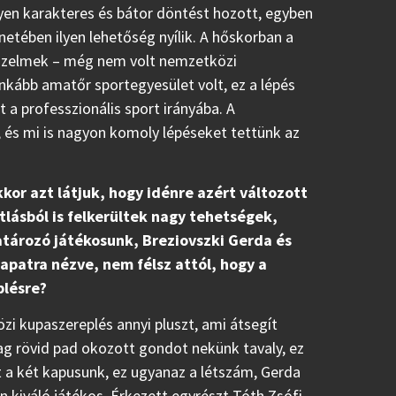
yen karakteres és bátor döntést hozott, egyben
énetében ilyen lehetőség nyílik. A hőskorban a
yőzelmek – még nem volt nemzetközi
 inkább amatőr sportegyesület volt, ez a lépés
a professzionális sport irányába. A
, és mi is nagyon komoly lépéseket tettünk az
kkor azt látjuk, hogy idénre azért változott
lásból is felkerültek nagy tehetségek,
atározó játékosunk, Breziovszki Gerda és
csapatra nézve, nem félsz attól, hogy a
plésre?
zi kupaszereplés annyi pluszt, ami átsegít
g rövid pad okozott gondot nekünk tavaly, ez
a két kapusunk, ez ugyanaz a létszám, Gerda
 kiváló játékos. Érkezett egyrészt Tóth Zsófi,