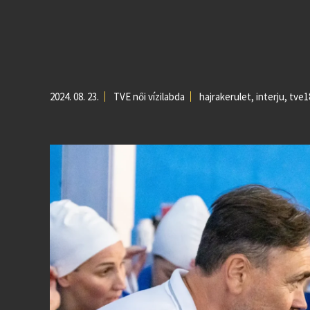
2024. 08. 23.
TVE női vízilabda
hajrakerulet
,
interju
,
tve1