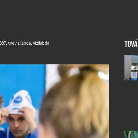
TOVÁ
887
,
tvevizilabda
,
vizilabda