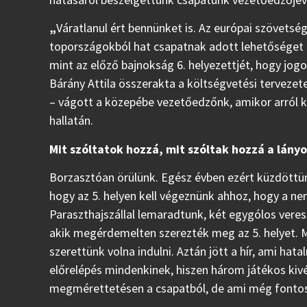
„
Váratlanul ért bennünket is. Az európai szövetség
topországokból hat csapatnak adott lehetőséget a
mint az előző bajnokság 6. helyezettjét, hogy jog
Bárány Attila összerakta a költségvetési tervezet
– vágott a közepébe vezetőedzőnk, amikor arról 
hallatán.
Mit szóltatok hozzá, mit szóltak hozzá a lányo
Borzasztóan örülünk. Egész évben ezért küzdöttü
hogy az 5. helyen kell végeznünk ahhoz, hogy a ne
Paraszthajszállal lemaradtunk, két egygólos veres
akik megérdemelten szerezték meg az 5. helyet. 
szerettünk volna indulni. Aztán jött a hír, ami ha
előrelépés mindenkinek, hiszen három játékos kivé
megmérettetésen a csapatból, de ami még fontosab