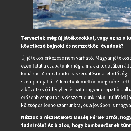
Terveztek még új játékosokkal, vagy ez az a k
következő bajnoki és nemzetközi évadnak?
Új játékos érkezése nem várható. Magyar játékost
ezen felül a csapatunk még annak a tudatában ál
kupában. A mostani kupaszereplésünk lehetőség s
szempontjából. A keretünk méltón megmérettethet
a következő idényben is hat magyar csapat indulh
erősebb csapatot is össze tudunk rakni. Külföldi 
költséges lenne számunkra, és a jövőben is magy
Nézzük a részleteket! Mesélj kérlek arról, hogy
tudni róla? Az biztos, hogy bombaerősnek tűnn