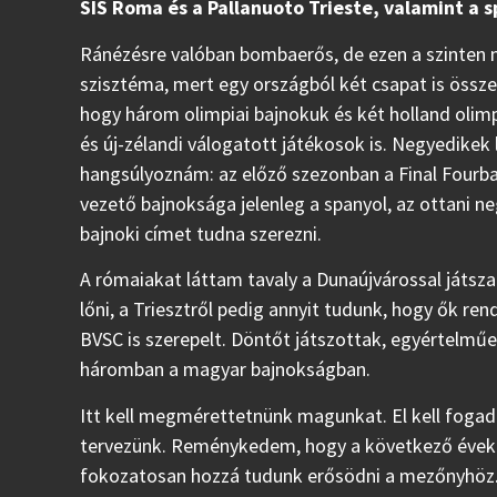
SIS Roma és a Pallanuoto Trieste, valamint a s
Ránézésre valóban bombaerős, de ezen a szinten 
szisztéma, mert egy országból két csapat is össze
hogy három olimpiai bajnokuk és két holland olim
és új-zélandi válogatott játékosok is. Negyedikek 
hangsúlyoznám: az előző szezonban a Final Fourb
vezető bajnoksága jelenleg a spanyol, az ottani 
bajnoki címet tudna szerezni.
A rómaiakat láttam tavaly a Dunaújvárossal játszan
lőni, a Triesztről pedig annyit tudunk, hogy ők re
BVSC is szerepelt. Döntőt játszottak, egyértelműe
háromban a magyar bajnokságban.
Itt kell megmérettetnünk magunkat. El kell fogadn
tervezünk. Reménykedem, hogy a következő években 
fokozatosan hozzá tudunk erősödni a mezőnyhöz. T