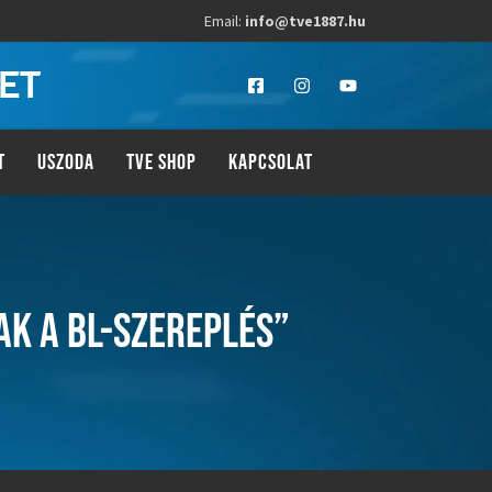
Email:
info@tve1887.hu
LET
T
USZODA
TVE SHOP
KAPCSOLAT
AK A BL-SZEREPLÉS”