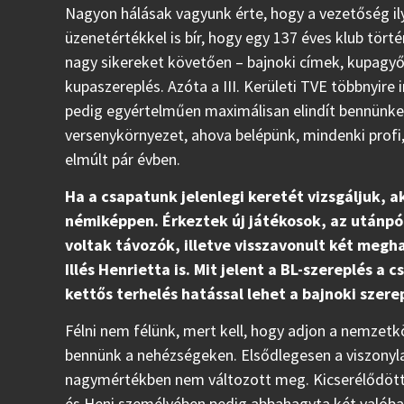
Nagyon hálásak vagyunk érte, hogy a vezetőség il
üzenetértékkel is bír, hogy egy 137 éves klub tört
nagy sikereket követően – bajnoki címek, kupag
kupaszereplés. Azóta a III. Kerületi TVE többnyire
pedig egyértelműen maximálisan elindít bennünket 
versenykörnyezet, ahova belépünk, mindenki profi
elmúlt pár évben.
Ha a csapatunk jelenlegi keretét vizsgáljuk, a
némiképpen. Érkeztek új játékosok, az utánpót
voltak távozók, illetve visszavonult két megh
Illés Henrietta is. Mit jelent a BL-szereplés a 
kettős terhelés hatással lehet a bajnoki szere
Félni nem félünk, mert kell, hogy adjon a nemzetkö
bennünk a nehézségeken. Elsődlegesen a viszonyla
nagymértékben nem változott meg. Kicserélődött 
és Heni személyében pedig abbahagyta két valóban