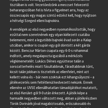
tisztában is volt. Vezetőedzőnk a meccset felvezető
beharangozóban fel is hívta a figyelmet arra, hogy az
összecsapás egy magas szintű edzést kell, hogy nyújtson
a hétvégi Szeged elleni bajnokira.
A vendégek az első negyedben nyomatékosították, hogy
ezúttal nem szeretnének egy olyan kiélezett csatába
belemenni, mint a legutóbbi bajnoki évad során a Kalap
utcában, amikor is csupán egy gól döntött a két gárda
között. Benczur Márton csapata egy 6-0-s rohammal
indított, amely megalapozta igazából a mérkőzés
végkimenetelét. Lukács Dénes együttese talán a
sorozatterhelés miatt fásultabbnak, fáradtabbnak tűnt,
kicsit talán jobban is tisztelték az ellenfelet, mint azt
kellett volna és – bár nem szoktuk ezt kihangsúlyozni – a
játékvezetés sem feltétlenül kedvezett nekünk. Ennek
ellenére az UVSE ellenállhatatlan támadójátékot mutatott,
az első Kerület-gól 9-0 után érkezett. A játék képe a
harmadik negyedben változott meg, abban a játékrészben
Török Dorináék jóval magabiztosabb, erőszakosabb és