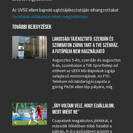
Az UVSE elleni bajnoki sajtótájékoztatóján elhangzottakat
Facebook oldalunkon lehet megtekinteni.
TOVÁBBI BEJEGYZÉSEK
LAKOSSÁGI TÁJÉKOZTATÓ: SZERDÁN ÉS
SZOMBATON ZÁRVA TART A TVE SZÉKHÁZ,
A FUTÓPÁLYA NEM HASZNÁLHATÓ
Augusztus 5-én, szerdán és augusztus
8-án, szombaton a TVE Sporttelep ad
otthont az UEFA Női Bajnokok Ligája
selejtező minitornájának. Az FTC-
Telekom női labdarúgócsapata a
görög PAOK ellen lép pályára, míg
„ÚGY VOLTAM VELE, HOGY ELVÁLLALOM,
MERT MIÉRT NE”
Csapatunk magabiztos játékkal, a
második félidőben több fiatallal a
pályán, 6–0-s győzelmet aratott a