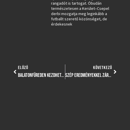
rangadót is tartogat. Óbudán
természetesen a Kerület–Csepel
derbi mozgatja meg leginkább a
futballt szerető közönséget, de
érdekesnek
ELŐZŐ
KÖVETKEZŐ
BALATONFÜREDEN KEZDHETJÜK MEG AZ ŐSZI HAJRÁT
SZÉP EREDMÉNYEKKEL ZÁRTÁK ATLÉTÁINK AZ IDÉNY UTOLSÓ ELŐTTI VERSENYÉT