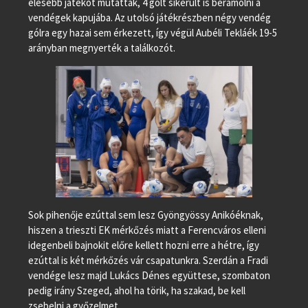
élesebb játékot mutattak, 4 gólt sikerült is berámolni a
vendégek kapujába. Az utolsó játékrészben négy vendég
gólra egy hazai sem érkezett, így végül Aubéli Tekláék 19-5
arányban megnyerték a találkozót.
Sok pihenője ezúttal sem lesz Gyöngyössy Anikóéknak,
hiszen a trieszti EK mérkőzés miatt a Ferencváros elleni
idegenbeli bajnokit előre kellett hozni erre a hétre, így
ezúttal is két mérkőzés vár csapatunkra. Szerdán a Fradi
vendége lesz majd Lukács Dénes együttese, szombaton
pedig irány Szeged, ahol ha törik, ha szakad, be kell
zsebelni a győzelmet.