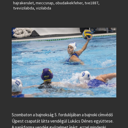
hajrakerulet
,
meccsnap
,
obudaikekfeher
,
tve1887
,
tvevizilabda
,
vizilabda
Szombaton a bajnokság 5. fordulójában a bajnoki címvédő
Újpest csapatát látta vendégül Lukács Dénes együttese.
A papírforma vendég győzelmet ígért, ezzel mindenki