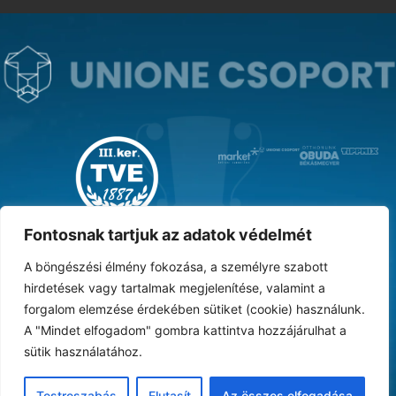
MAGYAR KUPA GYŐZTES ‘31
Fontosnak tartjuk az adatok védelmét
A böngészési élmény fokozása, a személyre szabott
hirdetések vagy tartalmak megjelenítése, valamint a
forgalom elemzése érdekében sütiket (cookie) használunk.
DOKUMENTUMTÁR
ARCHÍVUM
KARRIER
SAJTÓ
TAO
BESZÁMOLÓK
A "Mindet elfogadom" gombra kattintva hozzájárulhat a
sütik használatához.
Adatvédelmi nyilatkozat
Vásárlási feltételek
Süti tájékoztató
ÁSZF
Testreszabás
Elutasít
Az összes elfogadása