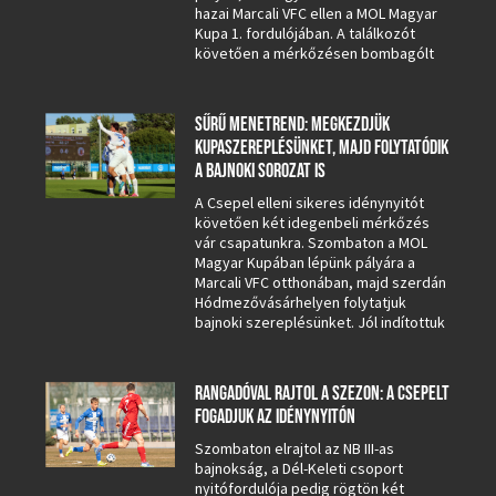
hazai Marcali VFC ellen a MOL Magyar
Kupa 1. fordulójában. A találkozót
követően a mérkőzésen bombagólt
SŰRŰ MENETREND: MEGKEZDJÜK
KUPASZEREPLÉSÜNKET, MAJD FOLYTATÓDIK
A BAJNOKI SOROZAT IS
A Csepel elleni sikeres idénynyitót
követően két idegenbeli mérkőzés
vár csapatunkra. Szombaton a MOL
Magyar Kupában lépünk pályára a
Marcali VFC otthonában, majd szerdán
Hódmezővásárhelyen folytatjuk
bajnoki szereplésünket. Jól indítottuk
RANGADÓVAL RAJTOL A SZEZON: A CSEPELT
FOGADJUK AZ IDÉNYNYITÓN
Szombaton elrajtol az NB III-as
bajnokság, a Dél-Keleti csoport
nyitófordulója pedig rögtön két