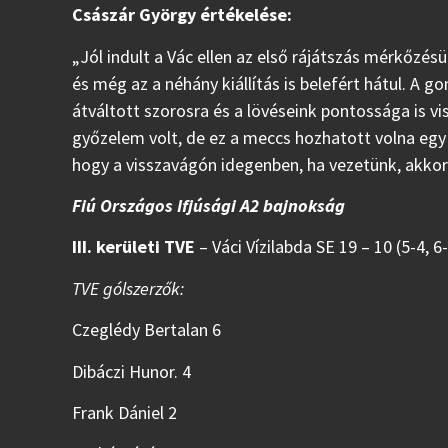
Császár György értékelése:
„Jól indult a Vác ellen az első rájátszás mérkőzés
és még az a néhány kiállítás is belefért hátul. A 
átváltott szorosra és a lövéseink pontossága is
győzelem volt, de ez a meccs hozhatott volna egy
hogy a visszavágón idegenben, ha vezetünk, akk
Fiú Országos Ifjúsági A2 bajnokság
III. kerületi TVE
– Váci Vízilabda SE 19 – 10 (5-4, 6-
TVE gólszerzők:
Czeglédy Bertalan 6
Dibáczi Hunor. 4
Frank Dániel 2