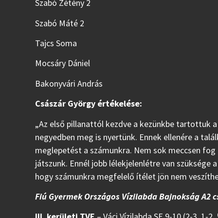
Szabó Zétény 2
Szabó Máté 2
Tajcs Soma
Mocsáry Dániel
Bakonyvári András
Császár György értékelése:
„Az első pillanattól kezdve a kezünkbe tartottuk
negyedben meg is nyertünk. Ennek ellenére a tal
meglepetést a számunkra. Nem sok meccsen fog be
játszunk. Ennél jobb lélekjelenlétre van szüksége a
hogy számunkra megfelelő ítélet jön nem veszíthet
Fiú Gyermek Országos Vízilabda Bajnokság A2 c
III. kerületi TVE
– Váci Vízilabda SE 9-10 (2-3, 1-2, 