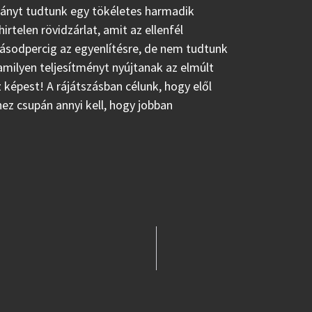
rányt tudtunk egy tökéletes harmadik
irtelen rövidzárlat, amit az ellenfél
ásodpercig az egyenlítésre, de nem tudtunk
amilyen teljesítményt nyújtanak az elmúlt
 képest! A rájátszásban célunk, hogy elől
hez csupán annyi kell, hogy jobban