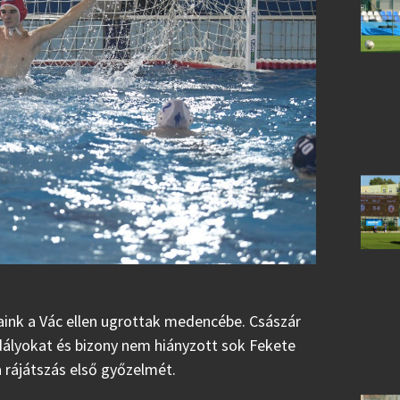
aink a Vác ellen ugrottak medencébe. Császár
kadályokat és bizony nem hiányzott sok Fekete
rájátszás első győzelmét.