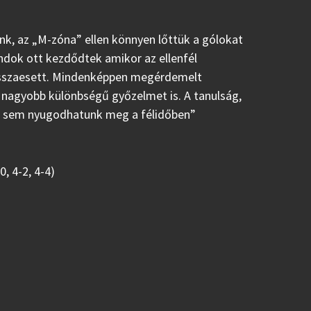
ünk, az „M-zóna” ellen könnyen lőttük a gólokat
gondok ott kezdődtek amikor az ellenfél
 visszaesett. Mindenképpen megérdemelt
 nagyobb különbségű győzelmet is. A tanulság,
or sem nyugodhatunk meg a félidőben”
0, 4-2, 4-4)