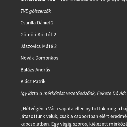
TVE gólszerzők
Csurilla Dániel 2
Gömöri Kristóf 2
Jászovics Máté 2
Novák Domonkos
Balázs András
Kiácz Patrik
Így látta a mérkőzést vezetőedzőnk, Fekete Dávid:
„Hétvégén a Vác csapata ellen nyitottuk meg a b
játszottunk velük, csak a csoportban elért eredmé
kapcsolatban. Egy végig szoros, kiélezett mérkőz