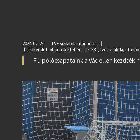
2024. 02. 23.
TVE vízilabda utánpótlás
hajrakerulet
,
obudaikekfeher
,
tve1887
,
tvevizilabda
,
utanpo
Fiú pólócsapataink a Vác ellen kezdték 