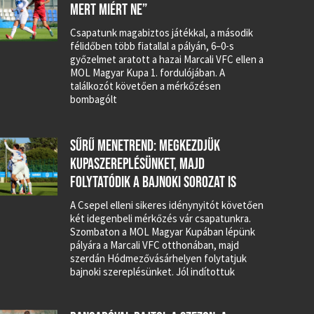
MERT MIÉRT NE”
Csapatunk magabiztos játékkal, a második
félidőben több fiatallal a pályán, 6–0-s
győzelmet aratott a hazai Marcali VFC ellen a
MOL Magyar Kupa 1. fordulójában. A
találkozót követően a mérkőzésen
bombagólt
SŰRŰ MENETREND: MEGKEZDJÜK
KUPASZEREPLÉSÜNKET, MAJD
FOLYTATÓDIK A BAJNOKI SOROZAT IS
A Csepel elleni sikeres idénynyitót követően
két idegenbeli mérkőzés vár csapatunkra.
Szombaton a MOL Magyar Kupában lépünk
pályára a Marcali VFC otthonában, majd
szerdán Hódmezővásárhelyen folytatjuk
bajnoki szereplésünket. Jól indítottuk