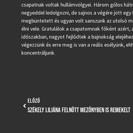
csapatnak voltak hullámvölgyei. Három gólos hát
negyeddel ledolgozni, de sajnos a végére jött egy h
megbüntetett és ugyan volt sanszunk az utolsó m
élni vele. Gratulálok a csapatomnak főként azért, 
időszakban, nagyot fejlődtek a bajnokság elejéhez
végezzünk és erre meg is van a reális esélyünk, eh
koncentráljunk.
ELŐZŐ
SZÉKELY LILIÁNA FELNŐTT MEZŐNYBEN IS REMEKELT