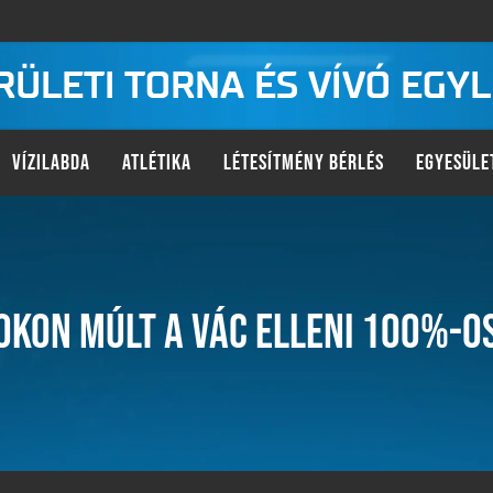
KERÜLETI TORNA ÉS VÍVÓ EGY
VÍZILABDA
ATLÉTIKA
LÉTESÍTMÉNY BÉRLÉS
EGYESÜLE
OKON MÚLT A VÁC ELLENI 100%-OS