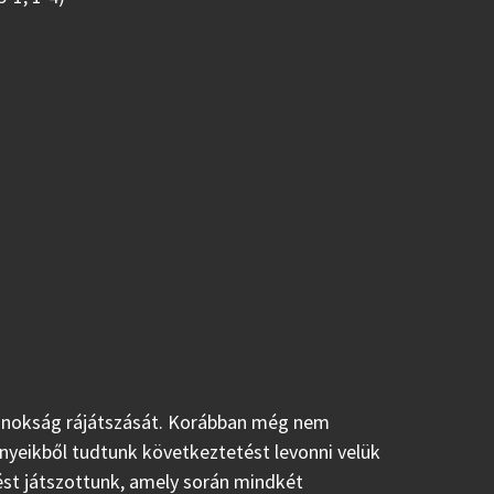
ajnokság rájátszását. Korábban még nem
nyeikből tudtunk következtetést levonni velük
ést játszottunk, amely során mindkét