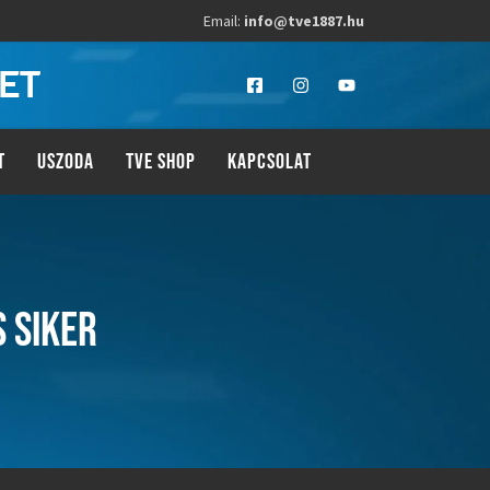
Email:
info@tve1887.hu
LET
T
USZODA
TVE SHOP
KAPCSOLAT
 SIKER