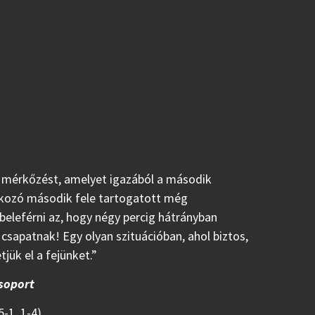
 a mérkőzést, amelyet igazából a második
álkozó második fele tartogatott még
leférni az, hogy négy percig hátrányban
 csapatnak! Egy olyan szituációban, ahol biztos,
jük el a fejünket.”
soport
5-1, 1-4)