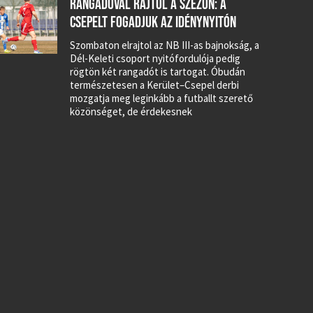
RANGADÓVAL RAJTOL A SZEZON: A
CSEPELT FOGADJUK AZ IDÉNYNYITÓN
Szombaton elrajtol az NB III-as bajnokság, a
Dél-Keleti csoport nyitófordulója pedig
rögtön két rangadót is tartogat. Óbudán
természetesen a Kerület–Csepel derbi
mozgatja meg leginkább a futballt szerető
közönséget, de érdekesnek