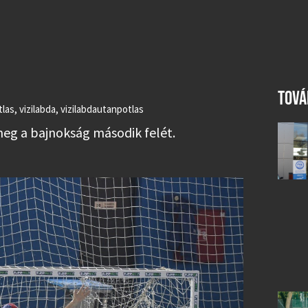
TOVÁ
tlas
,
vizilabda
,
vizilabdautanpotlas
meg a bajnokság második felét.