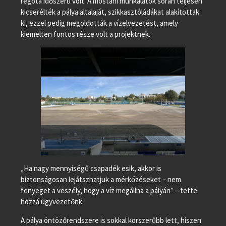
régóta időszerű volt. A mostani munkálatok során teljesen
kicserélték a pálya altalaját, szikkasztóládákat alakítottak
ki, ezzel pedig megoldották a vízelvezetést, amely
kiemelten fontos része volt a projektnek.
„Ha nagy mennyiségű csapadék esik, akkor is
biztonságosan lejátszhatjuk a mérkőzéseket – nem
fenyeget a veszély, hogy a víz megállna a pályán” – tette
hozzá ügyvezetőnk.
A pálya öntözőrendszere is sokkal korszerűbb lett, hiszen