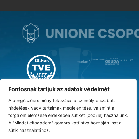
MAGYAR KUPA GYŐZTES ‘31
Fontosnak tartjuk az adatok védelmét
A böngészési élmény fokozása, a személyre szabott
hirdetések vagy tartalmak megjelenítése, valamint a
forgalom elemzése érdekében sütiket (cookie) használunk.
DOKUMENTUMTÁR
ARCHÍVUM
KARRIER
SAJTÓ
TAO
BESZÁMOLÓK
A "Mindet elfogadom" gombra kattintva hozzájárulhat a
sütik használatához.