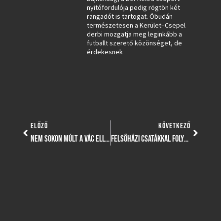
nyitófordulója pedig rögtön két
rangadót is tartogat. Óbudán
természetesen a Kerület–Csepel
derbi mozgatja meg leginkább a
futballt szerető közönséget, de
érdekesnek
ELŐZŐ
KÖVETKEZŐ
NEM SOKON MÚLT A VÁC ELLENI 100%-OS SIKER
FELSŐHÁZI CSATÁKKAL FOLYTATÓDOTT A BAJNOKSÁG SERDÜLŐ VÍZILABDACSAPATUNK SZÁMÁRA