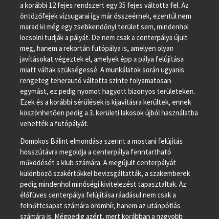
a korábbi 12 fejes rendszert egy 35 fejes váltotta fel. Az
öntözőfejek vízsugarai így már összeérnek, ezentúl nem
marad ki még egy zsebkendőnyi terület sem, mindenhol
locsolni tudják a pályát. De nem csak a centerpálya újult
meg, hanem a rekortán futópálya is, amelyen olyan
javításokat végeztek el, amelyek épp a pálya felújítása
miatt váltak szükségessé. A munkálatok során ugyanis
rengeteg teherautó váltotta szinte folyamatosan
egymást, ez pedig nyomot hagyott bizonyos területeken.
Ezek és a korábbi sérülések is kijavításra kerültek, ennek
köszönhetően pedig a 3. kerületi lakosok újból használatba
vehették a futópályát.
Domokos Bálint elmondása szerint a mostani felújítás
hosszútávra megoldja a centerpálya fenntartható
működését a klub számára. A megújult centerpályát
különböző szakértőkkel bevizsgáltatták, a szakemberek
pedig mindenhol minőségi kivitelezést tapasztaltak. Az
élőfüves centerpálya felújítása ráadásul nem csak a
felnőttcsapat számára örömhír, hanem az utánpótlás
számára is. Mégpedig azért, mert korábban a nagyobb