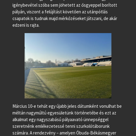
igénybevétel szóba sem jöhetett az ősgyeppel borított
pályán, viszont a felújítást követően az utánpótlás
csapatok is tudnak majd mérkőzéseket játszani, de akár
edzeni is rajta.
Március 10-e tehát egy újabb jeles dátumként vonulhat be
méltán nagymúltú egyesületünk történetébe és ezt az
alkalmat egy nagyszabású pályaavató ünnepséggel
szeretnénk emlékezetessé tenni szurkolótáborunk
számára. A rendezvény – amelyen Óbuda-Békásmegyer