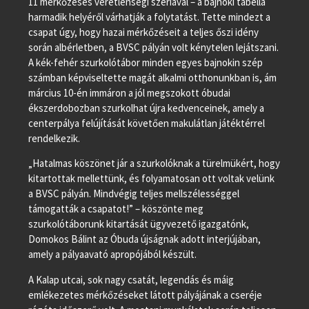
11 mérkőzéses veretlenségi szériával – a bajnoki tabella
harmadik helyéről várhatják a folytatást. Tette mindezt a
csapat úgy, hogy hazai mérkőzéseit a teljes őszi idény
során albérletben, a BVSC pályán volt kénytelen lejátszani.
A kék-fehér szurkolótábor minden egyes bajnokin szép
számban képviseltette magát alkalmi otthonunkban is, ám
március 10-én immáron a jól megszokott óbudai
ékszerdobozban szurkolhat újra kedvenceinek, amely a
centerpálya felújítását követően makulátlan játéktérrel
rendelkezik.
„Hatalmas köszönet jár a szurkolóknak a türelmükért, hogy
kitartottak mellettünk, és folyamatosan ott voltak velünk
a BVSC pályán. Mindvégig teljes mellszélességgel
támogatták a csapatot!” – köszönte meg
szurkolótáborunk kitartását ügyvezető igazgatónk,
Domokos Bálint az Óbuda újságnak adott interjújában,
amely a pályaavató apropójából készült.
A Kalap utcai, sok nagy csatát, legendás és máig
emlékezetes mérkőzéseket látott pályájának a cseréje