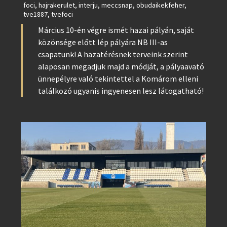
foci
,
hajrakerulet
,
interju
,
meccsnap
,
obudaikekfeher
,
tve1887
,
tvefoci
Március 10-én végre ismét hazai pályán, saját
közönsége előtt lép pályára NB III-as
csapatunk! A hazatérésnek terveink szerint
alaposan megadjuk majd a módját, a pályaavató
ünnepélyre való tekintettel a Komárom elleni
találkozó ugyanis ingyenesen lesz látogatható!