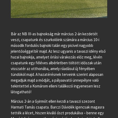
Bár az NB III-as bajnokság már március 2-án kezdetét
veszi, csapatunk és szurkolóink számára a március 10-i
második fordulós bajnoki talán egy picivel nagyobb
jelentőséggel bír majd. Az lesz ugyanis a tavaszi idény első
hazai bajnokija, amelyet óriási várakozás előz meg, lévén
csapatunk egy féléves albérletben töltött időszak után
visszatér az otthonába, amely ráadásul új fényében
tündököl majd. A hazatérésnek terveink szerint alaposan
megadjuk majd a módját, a pályaavató ünnepélyre való
tekintettel a Komárom elleni találkozó ingyenesen lesz
látogatható!
Március 2-án a Gyirmót ellen kezdi a tavaszi szezont
Harmati Tamás csapata. Barczi Dávidék igencsak magasra
tették a lécet, hiszen kiváló őszt produkálva – benne egy