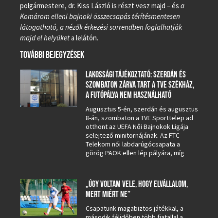
polgármestere, dr. Kiss László is részt vesz majd – és
a
Komárom elleni bajnoki összecsapás térítésmentesen
látogatható, a nézők érkezési sorrendben foglalhatják
majd el helyüket
a lelátón.
TOVÁBBI BEJEGYZÉSEK
LAKOSSÁGI TÁJÉKOZTATÓ: SZERDÁN ÉS
SZOMBATON ZÁRVA TART A TVE SZÉKHÁZ,
A FUTÓPÁLYA NEM HASZNÁLHATÓ
Augusztus 5-én, szerdán és augusztus
8-án, szombaton a TVE Sporttelep ad
otthont az UEFA Női Bajnokok Ligája
selejtező minitornájának. Az FTC-
Telekom női labdarúgócsapata a
görög PAOK ellen lép pályára, míg
„ÚGY VOLTAM VELE, HOGY ELVÁLLALOM,
MERT MIÉRT NE”
Csapatunk magabiztos játékkal, a
második félidőben több fiatallal a