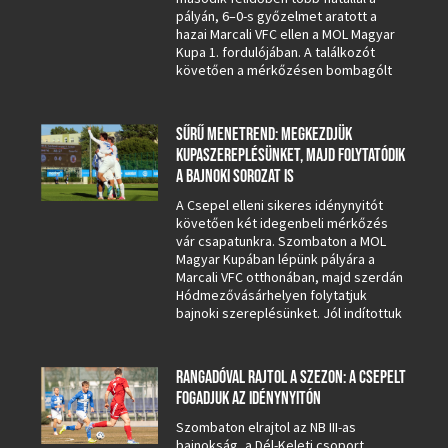
pályán, 6–0-s győzelmet aratott a
hazai Marcali VFC ellen a MOL Magyar
Kupa 1. fordulójában. A találkozót
követően a mérkőzésen bombagólt
SŰRŰ MENETREND: MEGKEZDJÜK
KUPASZEREPLÉSÜNKET, MAJD FOLYTATÓDIK
A BAJNOKI SOROZAT IS
A Csepel elleni sikeres idénynyitót
követően két idegenbeli mérkőzés
vár csapatunkra. Szombaton a MOL
Magyar Kupában lépünk pályára a
Marcali VFC otthonában, majd szerdán
Hódmezővásárhelyen folytatjuk
bajnoki szereplésünket. Jól indítottuk
RANGADÓVAL RAJTOL A SZEZON: A CSEPELT
FOGADJUK AZ IDÉNYNYITÓN
Szombaton elrajtol az NB III-as
bajnokság, a Dél-Keleti csoport