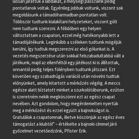
lassan járattuk a labdákat, a mélységi passzaink pedig
pontatlanok voltak. Egyénileg jobbak voltunk, viszont sok
megoldásunk a támadóharmadban pontatlan volt.
Többször tudtunk kialakítani helyzeteket, viszont gólt
nem tudtunk szerezni. A félidőben egy helyen
változtattam a csapaton, ezzel még hatékonyabb lett a
támadójátékunk. Leginkább a széleken tudtunk mögéjük
kerülni, így tudtuk megszerezni az első gólunkat is. A
vezetés megszerzése után sokkal felszabadultabbá vált a
játékunk, majd az ellenféltől egy játékost ki is állítottak,
onnantól pedig teljes fölényben tudtunk játszani. Ezt
követően egy szabadrúgás variáció után növelni tudtuk
előnyünket, amely kitartott a mérkőzés végéig. A meccs
egésze alatt bíztatott minket a szurkolótáborunk, ezúton
is szeretném nekik megköszönni ezt az egész csapat
nevében. Azt gondolom, hogy megérdemelten nyertük
meg a mérkőzést és ezzel együtt a bajnokságot is.
Gratulálok a csapatomnak, illetve köszönjük az egész éves
támogatást a klubtól” – értékelte a bajnoki címmel járó
győzelmet vezetőedzőnk, Pfister Erik.