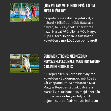
„ÚGY VOLTAM VELE, HOGY ELVÁLLALOM,
MERT MIÉRT NE”
Csapatunk magabiztos játékkal, a
második félidőben több fiatallal a
pályán, 6–0-s győzelmet aratott a
hazai Marcali VFC ellen a MOL Magyar
Kupa 1. fordulójában. A találkozót
követően a mérkőzésen bombagólt
SŰRŰ MENETREND: MEGKEZDJÜK
KUPASZEREPLÉSÜNKET, MAJD FOLYTATÓDIK
A BAJNOKI SOROZAT IS
A Csepel elleni sikeres idénynyitót
követően két idegenbeli mérkőzés
vár csapatunkra. Szombaton a MOL
Magyar Kupában lépünk pályára a
Marcali VFC otthonában, majd szerdán
Hódmezővásárhelyen folytatjuk
bajnoki szereplésünket. Jól indítottuk