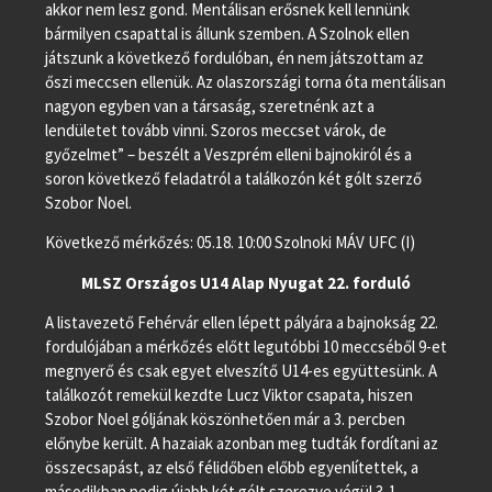
akkor nem lesz gond. Mentálisan erősnek kell lennünk
bármilyen csapattal is állunk szemben. A Szolnok ellen
játszunk a következő fordulóban, én nem játszottam az
őszi meccsen ellenük. Az olaszországi torna óta mentálisan
nagyon egyben van a társaság, szeretnénk azt a
lendületet tovább vinni. Szoros meccset várok, de
győzelmet” – beszélt a Veszprém elleni bajnokiról és a
soron következő feladatról a találkozón két gólt szerző
Szobor Noel.
Következő mérkőzés: 05.18. 10:00 Szolnoki MÁV UFC (I)
MLSZ Országos U14 Alap Nyugat 22. forduló
A listavezető Fehérvár ellen lépett pályára a bajnokság 22.
fordulójában a mérkőzés előtt legutóbbi 10 meccséből 9-et
megnyerő és csak egyet elveszítő U14-es együttesünk. A
találkozót remekül kezdte Lucz Viktor csapata, hiszen
Szobor Noel góljának köszönhetően már a 3. percben
előnybe került. A hazaiak azonban meg tudták fordítani az
összecsapást, az első félidőben előbb egyenlítettek, a
másodikban pedig újabb két gólt szerezve végül 3-1