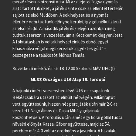
mérkőzésen is bizonyította. Mi az elejétől fogva nyomás
alatt tartottuk őket, a játék szinte csak az ellenfél térfelén
zajlott az első félidőben. A sok helyzet és a nyomás
ellenére nem tudtunk előnybe kerülni, így gól nélkül zárult
az első félidő. A második játékrész elején azonban meg
tudtuk szerezni a vezetést, ám a Kecskemét kiegyenlített.
A folytatásban is voltak helyzeteink és ebből egyet
kihasználva végül megszereztük a győztes gólt” –
összegezte a találkozót Mónos Tamás.
Következő mérkőzés: 05.18. 12:00 Szolnoki MÁV UFC (I)
MLSZ Országos U16 Alap 19. forduló
A bajnoki címért versenyben lévő U16-os csapatunk
Békéscsabára utazott az elmúlt hétvégén. Villámrajtot
vett együttesünk, hiszen hét perc játék után már 2-0-ra
vezetett Nagy Álmos és Dajka Mihály góljainak
köszönhetően. A fordulás után ismét egy korai góllal tudta
növelni előnyét Kaszai Gábor együttese, majd az 54.
percben már 4-0 volt az eredmény a javunkra. A hazaiak