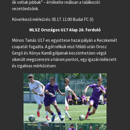
ők voltak jobbak” – értékelte reálisan a találkozót
vezetőedzőnk.
Következő mérkőzés: 05.17. 11:00 Budai FC (I)
MLSZ Országos U17 Alap 20. forduló
Mónos Tamás U17-es együttese hazai pályán a Kecskemét
csapatát fogadta. A gól nélküli első félidő után Orosz
Gergő és Kónya Kamill góljainak köszönhetően végül
sikerült megszerezni a három pontot, egy igazán kiélezett
és izgalmas mérkőzésen.