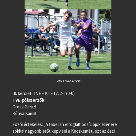
(Fotó: Lovas Albert)
III. kerületi TVE – KTE LA 2-1 (0-0)
TVE gólszerzők:
Orosz Gergő
Kónya Kamill
Edzői értékelés: „A tabellán elfoglalt pozíciójuk ellenére
sokkal nagyobb erőt képvisel a Kecskemét, ezt az őszi