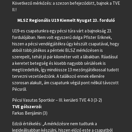
Következő mérkőzés: a szezon befejeződött, bajnok a TVE
II.!
MLSZ Regionális U19 Kiemelt Nyugat 23. forduló
U19-es csapatunkra egy pécsi túra várt a bajnokság 23.
fordulójában. Nem volt egyszerű dolga Pfister Eriknek,
hiszen a pécsi vendégjátékra úgy készült csapatával, hogy
abból több játékos a pénteki BLSZ mérkőzésen is
szerepelt, tehát jó pár kilométer volt a lábakban. Ráadásul
a keretet betegség és kisebb nagyobb sérülések is
megtizedelték, így mindössze 13 mezőnyjátékossal tudott
tervezni vezetőedzőnk. A találkozó ennek ellenére
szorosan alakult, ám csapatunk végül pont nélkül távozott
Pécsről.
Pécsi Vasutas Sportkör – III. kerületi TVE 4-3 (3-2)
TVE gólszerző:
Farkas Benjámin (3)
Edzői értékelés: „A mérkőzésre nem tudtunk a
legideálisabban készülni, hiszen előző este a csapatból