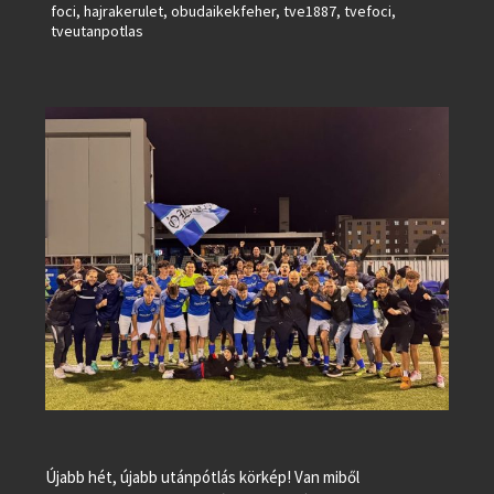
foci
,
hajrakerulet
,
obudaikekfeher
,
tve1887
,
tvefoci
,
tveutanpotlas
Újabb hét, újabb utánpótlás körkép! Van miből