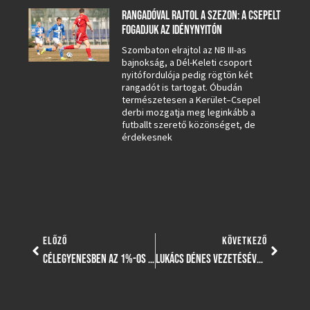
RANGADÓVAL RAJTOL A SZEZON: A CSEPELT
FOGADJUK AZ IDÉNYNYITÓN
Szombaton elrajtol az NB III-as
bajnokság, a Dél-Keleti csoport
nyitófordulója pedig rögtön két
rangadót is tartogat. Óbudán
természetesen a Kerület–Csepel
derbi mozgatja meg leginkább a
futballt szerető közönséget, de
érdekesnek
ELŐZŐ
KÖVETKEZŐ
CÉLEGYENESBEN AZ 1%-OS FELAJÁNLÁSOK!
LUKÁCS DÉNES VEZETÉSÉVEL ÉS KERÜLET JÁTÉKOSOKKAL SZÁLL HARCBA A GYŐZELEMÉRT AZ UNIVERSIADE-VÁLOGATOTT