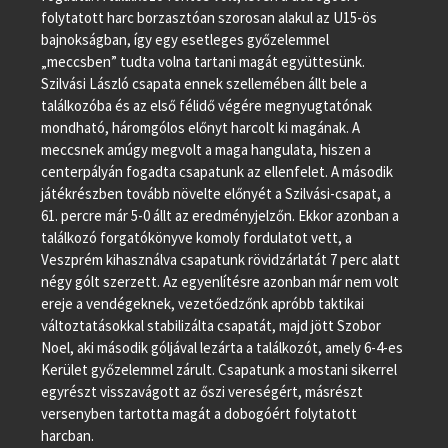
folytatott harc borzasztóan szorosan alakul az U15-ös
bajnokságban, így egy esetleges győzelemmel
„meccsben” tudta volna tartani magát együttesünk.
Szilvási László csapata ennek szellemében állt bele a
találkozóba és az első félidő végére megnyugtatónak
mondható, háromgólos előnyt harcolt ki magának. A
meccsnek amúgy megvolt a maga hangulata, hiszen a
centerpályán fogadta csapatunk az ellenfelet. A második
játékrészben tovább növelte előnyét a Szilvási-csapat, a
61. percre már 5-0 állt az eredményjelzőn. Ekkor azonban a
találkozó forgatókönyve komoly fordulatot vett, a
Veszprém kihasználva csapatunk rövidzárlatát 7 perc alatt
négy gólt szerzett. Az egyenlítésre azonban már nem volt
ereje a vendégeknek, vezetőedzőnk apróbb taktikai
változtatásokkal stabilizálta csapatát, majd jött Szobor
Noel, aki második góljával lezárta a találkozót, amely 6-4-es
Kerület győzelemmel zárult. Csapatunk a mostani sikerrel
egyrészt visszavágott az őszi vereségért, másrészt
versenyben tartotta magát a dobogóért folytatott
harcban.