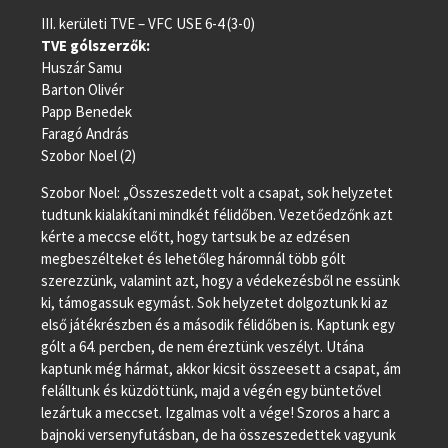
III. kerületi TVE – VFC USE 6-4 (3-0)
TVE gólszerzők:
Huszár Samu
Barton Olivér
Papp Benedek
Faragó András
Szobor Noel (2)
Szobor Noel: „Összeszedett volt a csapat, sok helyzetet
tudtunk kialakítani mindkét félidőben. Vezetőedzőnk azt
kérte a meccse előtt, hogy tartsuk be az edzésen
megbeszélteket és lehetőleg háromnál több gólt
szerezzünk, valamint azt, hogy a védekezésből ne essünk
ki, támogassuk egymást. Sok helyzetet dolgoztunk ki az
első játékrészben és a második félidőben is. Kaptunk egy
gólt a 64. percben, de nem éreztünk veszélyt. Utána
kaptunk még hármat, akkor kicsit összeesett a csapat, ám
felálltunk és küzdöttünk, majd a végén egy büntetővel
lezártuk a meccset. Izgalmas volt a vége! Szoros a harc a
bajnoki versenyfutásban, de ha összeszedettek vagyunk