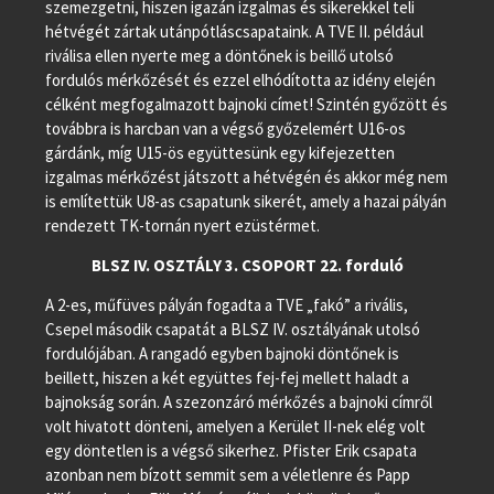
szemezgetni, hiszen igazán izgalmas és sikerekkel teli
hétvégét zártak utánpótláscsapataink. A TVE II. például
riválisa ellen nyerte meg a döntőnek is beillő utolsó
fordulós mérkőzését és ezzel elhódította az idény elején
célként megfogalmazott bajnoki címet! Szintén győzött és
továbbra is harcban van a végső győzelemért U16-os
gárdánk, míg U15-ös együttesünk egy kifejezetten
izgalmas mérkőzést játszott a hétvégén és akkor még nem
is említettük U8-as csapatunk sikerét, amely a hazai pályán
rendezett TK-tornán nyert ezüstérmet.
BLSZ IV. OSZTÁLY 3. CSOPORT 22. forduló
A 2-es, műfüves pályán fogadta a TVE „fakó” a rivális,
Csepel második csapatát a BLSZ IV. osztályának utolsó
fordulójában. A rangadó egyben bajnoki döntőnek is
beillett, hiszen a két együttes fej-fej mellett haladt a
bajnokság során. A szezonzáró mérkőzés a bajnoki címről
volt hivatott dönteni, amelyen a Kerület II-nek elég volt
egy döntetlen is a végső sikerhez. Pfister Erik csapata
azonban nem bízott semmit sem a véletlenre és Papp