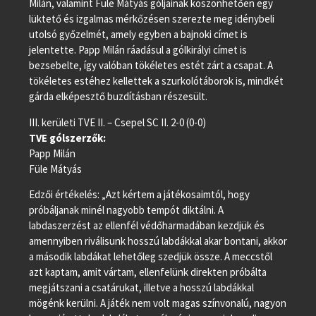
Milán, valamint Füle Mátyás góljainak köszönhetően egy
lüktető és izgalmas mérkőzésen szerezte meg idénybeli
utolsó győzelmét, amely egyben a bajnoki címet is
jelentette. Papp Milán ráadásul a gólkirályi címet is
bezsebelte, így valóban tökéletes estét zárt a csapat. A
tökéletes estéhez kellettek a szurkolótáborok is, mindkét
gárda elképesztő buzdításban részesült.
III. kerületi TVE II. – Csepel SC II. 2-0 (0-0)
TVE gólszerzők:
Papp Milán
Füle Mátyás
Edzői értékelés: „Azt kértem a játékosaimtól, hogy
próbáljanak minél nagyobb tempót diktálni. A
labdaszerzést az ellenfél védőharmadában kezdjük és
amennyiben riválisunk hosszú labdákkal akar bontani, akkor
a második labdákat lehetőleg szedjük össze. A meccstől
azt kaptam, amit vártam, ellenfelünk direkten próbálta
megjátszani a csatárukat, illetve a hosszú labdákkal
mögénk kerülni. A játék nem volt magas színvonalú, nagyon