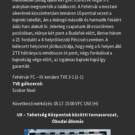
arányban megnyerték a találkozót. A Fehérvár a mostani
sikerének köszönhetően immáron 10 ponttal vezeti a
bajnoki tabellát, ám a dobogó második és harmadik fokáért
ádáz harc alakult ki. Jelenleg csapatunk áll ezüstérmes
pozícióban, előnye két pont a Budafok előtt, illetve három
a 23. fordulót a 4. helyről kezdő Péccsel szemben. A
kiélezett helyzetet jól illusztrálja, hogy még a 6. helyen álló
ZTE hátránya is mindössze öt pont, négy fordulóval a
bajnokság vége előtt, az izgalmas bajnoki hajrá így
garantált.
Fehérvár FC – III. kerületi TVE 3-1 (1-1)
TVE gólszerző:
Szobor Noel
Következő mérkőzés: 05.17. 15:00 VFC USE (H)
U8 – Tehetség Központok közötti tornasorozat,
Óbudai állomás