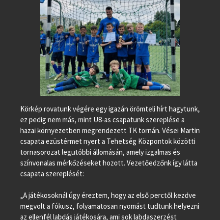
Körkép rovatunk végére egy igazán örömteli hírt hagytunk,
ez pedig nem más, mint U8-as csapatunk szereplése a
hazai környezetben megrendezett TK tornán. Vései Martin
csapata ezüstérmet nyert a Tehetség Központok közötti
tornasorozat legutóbbi állomásán, amely izgalmas és
színvonalas mérkőzéseket hozott. Vezetőedzőnk így látta
csapata szereplését:
„A játékosoknál úgy éreztem, hogy az első perctől kezdve
megvolt a fókusz, folyamatosan nyomást tudtunk helyezni
az ellenfél labdás játékosára, ami sok labdaszerzést