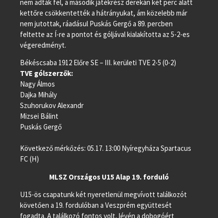
nem adták fel, a második játékrész derekán két perc alatt
kettőre csökkentették a hátrányukat, ám közelebb már
nem jutottak, ráadásul Puskás Gergő a 89. percben
feltette az Í-re a pontot és góljával kialakította az 5-2-es
végeredményt.
Békéscsaba 1912 Előre SE – III. kerületi TVE 2-5 (0-2)
TVE gólszerzők:
Nagy Álmos
Dajka Mihály
Szuhorukov Alexandr
Mizsei Bálint
Puskás Gergő
Következő mérkőzés: 05.17. 13:00 Nyíregyháza Spartacus
FC (H)
MLSZ Országos U15 Alap 19. forduló
U15-ös csapatunk két nyeretlenül megvívott találkozót
követően a 19. fordulóban a Veszprém együttesét
fogadta. A találkozó fontos volt, lévén a dobogóért