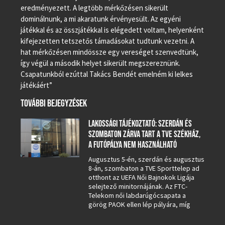
eredményezett. A legtöbb mérkőzésen sikerült
dominálnunk, a mi akaratunk érvényesült. Az egyéni
játékkal és az összjátékkal is elégedett voltam, helyenként
kifejezetten tetszetős támadásokat tudtunk vezetni. A
hat mérkőzésen mindössze egy vereséget szenvedtünk,
így végül a második helyet sikerült megszereznünk.
Csapatunkból ezúttal Takács Bendét emelném ki lelkes
játékáért”
TOVÁBBI BEJEGYZÉSEK
LAKOSSÁGI TÁJÉKOZTATÓ: SZERDÁN ÉS
SZOMBATON ZÁRVA TART A TVE SZÉKHÁZ,
A FUTÓPÁLYA NEM HASZNÁLHATÓ
Augusztus 5-én, szerdán és augusztus
8-án, szombaton a TVE Sporttelep ad
otthont az UEFA Női Bajnokok Ligája
selejtező minitornájának. Az FTC-
Telekom női labdarúgócsapata a
görög PAOK ellen lép pályára, míg