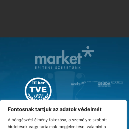
MAGYAR KUPA GYŐZTES ‘31
Fontosnak tartjuk az adatok védelmét
A böngészési élmény fokozása, a személyre szabott
hirdetések vagy tartalmak megjelenítése, valamint a