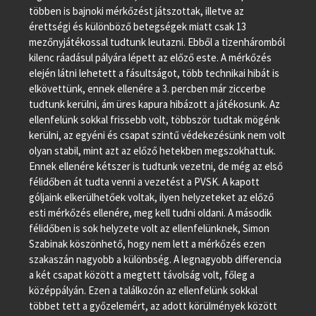
többen is bajnoki mérkőzést játszottak, illetve az
érettségi és különböző betegségek miatt csak 13
mezőnyjátékossal tudtunk leutazni. Ebből a tizenháromból
kilenc ráadásul pályára lépett az előző este. A mérkőzés
elején látni lehetett a fásultságot, több technikai hibát is
elkövettünk, ennek ellenére a 3. percben már ziccerbe
tudtunk kerülni, ám üres kapura hibázott a játékosunk. Az
ellenfelünk sokkal frissebb volt, többször tudtak mögénk
kerülni, az egyéni és csapat szintű védekezésünk nem volt
olyan stabil, mint azt az előző hetekben megszokhattuk.
Ennek ellenére kétszer is tudtunk vezetni, de még az első
félidőben át tudta venni a vezetést a PVSK. A kapott
góljaink elkerülhetőek voltak, ilyen helyzeteket az előző
esti mérkőzés ellenére, meg kell tudni oldani. A második
félidőben is sok helyzete volt az ellenfelünknek, Simon
Szabinak köszönhető, hogy nem lett a mérkőzés ezen
szakaszán nagyobb a különbség. A legnagyobb differencia
a két csapat között a megtett távolság volt, főleg a
középpályán. Ezen a találkozón az ellenfelünk sokkal
többet tett a győzelemért, az adott körülmények között