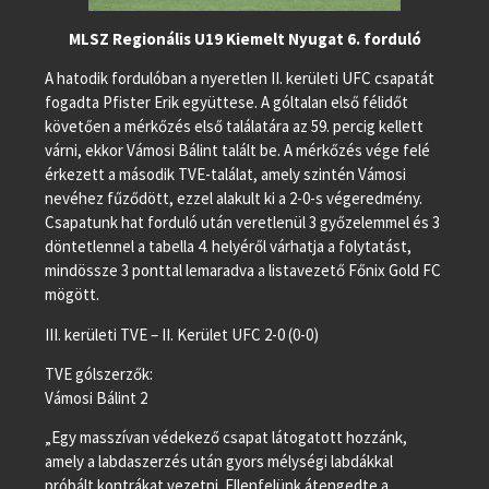
MLSZ Regionális U19 Kiemelt Nyugat 6. forduló
A hatodik fordulóban a nyeretlen II. kerületi UFC csapatát
fogadta Pfister Erik együttese. A góltalan első félidőt
követően a mérkőzés első találatára az 59. percig kellett
várni, ekkor Vámosi Bálint talált be. A mérkőzés vége felé
érkezett a második TVE-találat, amely szintén Vámosi
nevéhez fűződött, ezzel alakult ki a 2-0-s végeredmény.
Csapatunk hat forduló után veretlenül 3 győzelemmel és 3
döntetlennel a tabella 4. helyéről várhatja a folytatást,
mindössze 3 ponttal lemaradva a listavezető Főnix Gold FC
mögött.
III. kerületi TVE – II. Kerület UFC 2-0 (0-0)
TVE gólszerzők:
Vámosi Bálint 2
„Egy masszívan védekező csapat látogatott hozzánk,
amely a labdaszerzés után gyors mélységi labdákkal
próbált kontrákat vezetni. Ellenfelünk átengedte a