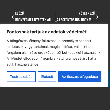
ELŐZŐ
KÖVETKEZŐ
BRONZÉRMET NYERTEK ATLÉTÁINK A MAGYAR CSAPATBAJNOKSÁGON
„A LEGFONTOSABB, HOGY MEGMUTASSUK, HOGY MI A VALÓDI KÜLÖNBSÉG A KÉT CSAPAT KÖZÖTT”
Fontosnak tartjuk az adatok védelmét
A böngészési élmény fokozása, a személyre szabott
hirdetések vagy tartalmak megjelenítése, valamint a
forgalom elemzése érdekében sütiket (cookie) használunk.
A "Mindet elfogadom" gombra kattintva hozzájárulhat a
sütik használatához.
Testreszabás
Elutasít
Az összes elfogadása