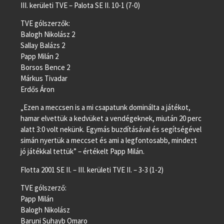
III. kerületi TVE – Palota SE II. 10-1 (7-0)
TVE gólszerzők:
Balogh Nikolász 2
Sallay Balázs 2
Papp Milán 2
Borsos Bence 2
Márkus Tivadar
Erdős Áron
„Ezen a meccsen is a mi csapatunk dominálta a játékot,
hamar elvettük a kedvüket a vendégeknek, miután 20 perc
alatt 3:0 volt nekünk. Egymás buzdításával és segítségével
simán nyertük a meccset és ami a legfontosabb, mindezt
jó játékkal tettük” – értékelt Papp Milán.
Flotta 2001 SE II. – III. kerületi TVE II. – 3-3 (1-2)
TVE gólszerző:
Papp Milán
Balogh Nikolász
Baruni Suhayb Omaro