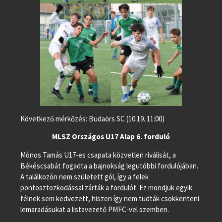
Következő mérkőzés: Budaörs SC (10.19. 11:00)
MLSZ Országos U17 Alap 6. forduló
Mónos Tamás U17-es csapata közvetlen riválisát, a
Békéscsabát fogadta a bajnokság legutóbbi fordulójában.
A találkozón nem született gól, így a felek
pontosztozkodással zárták a fordulót. Ez mondjuk egyik
félnek sem kedvezett, hiszen így nem tudták csökkenteni
lemaradásukat a listavezető PMFC-vel szemben.