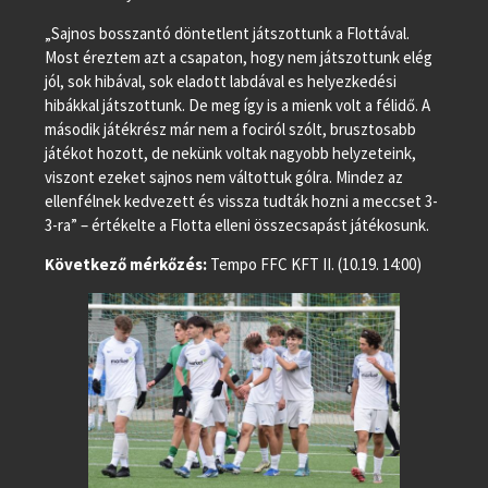
„Sajnos bosszantó döntetlent játszottunk a Flottával.
Most éreztem azt a csapaton, hogy nem játszottunk elég
jól, sok hibával, sok eladott labdával es helyezkedési
hibákkal játszottunk. De meg így is a mienk volt a félidő. A
második játékrész már nem a fociról szólt, brusztosabb
játékot hozott, de nekünk voltak nagyobb helyzeteink,
viszont ezeket sajnos nem váltottuk gólra. Mindez az
ellenfélnek kedvezett és vissza tudták hozni a meccset 3-
3-ra” – értékelte a Flotta elleni összecsapást játékosunk.
Következő mérkőzés:
Tempo FFC KFT II. (10.19. 14:00)