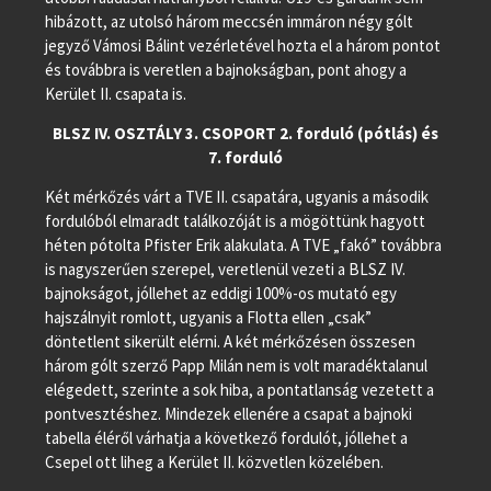
hibázott, az utolsó három meccsén immáron négy gólt
jegyző Vámosi Bálint vezérletével hozta el a három pontot
és továbbra is veretlen a bajnokságban, pont ahogy a
Kerület II. csapata is.
BLSZ IV. OSZTÁLY 3. CSOPORT 2. forduló (pótlás) és
7. forduló
Két mérkőzés várt a TVE II. csapatára, ugyanis a második
fordulóból elmaradt találkozóját is a mögöttünk hagyott
héten pótolta Pfister Erik alakulata. A TVE „fakó” továbbra
is nagyszerűen szerepel, veretlenül vezeti a BLSZ IV.
bajnokságot, jóllehet az eddigi 100%-os mutató egy
hajszálnyit romlott, ugyanis a Flotta ellen „csak”
döntetlent sikerült elérni. A két mérkőzésen összesen
három gólt szerző Papp Milán nem is volt maradéktalanul
elégedett, szerinte a sok hiba, a pontatlanság vezetett a
pontvesztéshez. Mindezek ellenére a csapat a bajnoki
tabella éléről várhatja a következő fordulót, jóllehet a
Csepel ott liheg a Kerület II. közvetlen közelében.