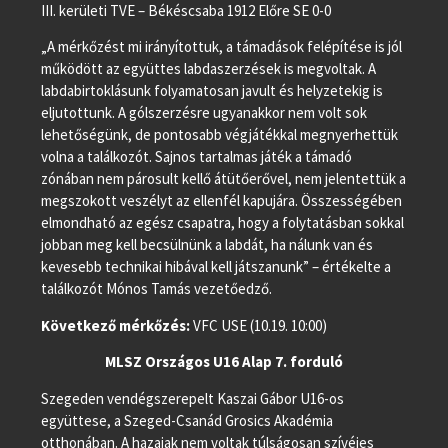
III. kerületi TVE – Békéscsaba 1912 Előre SE 0-0
„A mérkőzést mi irányítottuk, a támadások felépítése is jól
működött az együttes labdaszerzések is megvoltak. A
labdabirtoklásunk folyamatosan javult és helyzetekig is
eljutottunk. A gólszerzésre ugyanakkor nem volt sok
lehetőségünk, de pontosabb végjátékkal megnyerhettük
volna a találkozót. Sajnos tartalmas játék a támadó
zónában nem párosult kellő átütőerővel, nem jelentettük a
megszokott veszélyt az ellenfél kapujára. Összességében
elmondható az egész csapatra, hogy a folytatásban sokkal
jobban meg kell becsülnünk a labdát, ha nálunk van és
kevesebb technikai hibával kell játszanunk” – értékelte a
találkozót Mónos Tamás vezetőedző.
Következő mérkőzés:
VFC USE (10.19. 10:00)
MLSZ Országos U16 Alap 7. forduló
Szegeden vendégszerepelt Kaszai Gábor U16-os
együttese, a Szeged-Csanád Grosics Akadémia
otthonában. A hazaiak nem voltak túlságosan szívéjes