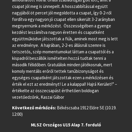
csapat jól meg is ünnepelt. A hosszabbítással együtt
nagyjából öt percet jól megoldotta a csapat, így 0-2-ről
fordítva egy nagyon jó csapat ellen sikerült 3-2 arányban
megnyernünk a mérkőzést. Összességében a gyenge
kezdést leszámítva nagyon éretten és csapatként
együttműködve játszottak a fiúk, aminek most meg is lett
az eredménye. A hajrában, 2-2-es állásnál szemre is
tetszetős, szép momentumokat láttam a csapattól és a
kispadról beszállók ismételten hozzá tudtak tenni a
második félidőben. Gratulálok minden játékosnak, mert
komoly mentális erőről tettek tanúbizonyságot és
egységes csapatként játszottak ezen a mérkőzésen és
érték el ezt az eredményt! Le a kalappal! Hajrá Kerület!” –
értékelte az összecsapást érthetően boldogan
vezetőedzőnk, Kaszai Gábor
Következő mérkőzés:
Békéscsaba 1912 Előre SE (10.19.
12:00)
MLSZ Országos U15 Alap 7. forduló