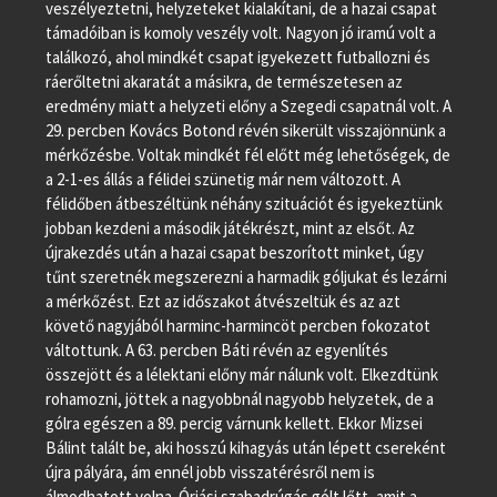
veszélyeztetni, helyzeteket kialakítani, de a hazai csapat
támadóiban is komoly veszély volt. Nagyon jó iramú volt a
találkozó, ahol mindkét csapat igyekezett futballozni és
ráerőltetni akaratát a másikra, de természetesen az
eredmény miatt a helyzeti előny a Szegedi csapatnál volt. A
29. percben Kovács Botond révén sikerült visszajönnünk a
mérkőzésbe. Voltak mindkét fél előtt még lehetőségek, de
a 2-1-es állás a félidei szünetig már nem változott. A
félidőben átbeszéltünk néhány szituációt és igyekeztünk
jobban kezdeni a második játékrészt, mint az elsőt. Az
újrakezdés után a hazai csapat beszorított minket, úgy
tűnt szeretnék megszerezni a harmadik góljukat és lezárni
a mérkőzést. Ezt az időszakot átvészeltük és az azt
követő nagyjából harminc-harmincöt percben fokozatot
váltottunk. A 63. percben Báti révén az egyenlítés
összejött és a lélektani előny már nálunk volt. Elkezdtünk
rohamozni, jöttek a nagyobbnál nagyobb helyzetek, de a
gólra egészen a 89. percig várnunk kellett. Ekkor Mizsei
Bálint talált be, aki hosszú kihagyás után lépett csereként
újra pályára, ám ennél jobb visszatérésről nem is
álmodhatott volna. Óriási szabadrúgás gólt lőtt, amit a