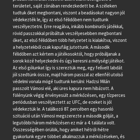
területet, saját zónában rendezkedett be. A széleken
tudtuk őket megbontani, viszont a beadásokat nagyon jól
védekezték le, így az első félidőben nem tudtunk
veszélyeztetni. Erre reagálva, inkább kombinatív játékkal,
rövid passzokkal próbáltuk veszélyesebben megbontani
őket, az első félidőben több helyzetet is kialakítva, viszont
a helyzetekből csak kapufáig jutottunk. A második
félidőben azt kértem a játékosoktól, hogy próbáljanak a
sorok közé helyezkedni és úgy keresni a mélységi játékot.
Az első gólunkat így is szereztük meg, egy felívelt labdát
jól szedtünk össze, majd három passzal az ellenfél utolsó
védelmi vonala mögé tudtunk kerülni: Hadzsi Milán
passzolt Vámosi elé, aki üres kapura nem hibázott. A
fölényünk végig érvényesült a mérkőzésen, egy tízperces
periódusban veszélyeztett az UFC, de ezeket is jól
védekeztük le. A találkozó 87. percében egy hasonló
szituáció után Vámosi megszerezte a második gólját, a
legutóbbi három mérkőzésen ez már a 4. találata volt.
Összességében örülök, hogy amiket hétről-hétre
gyakorlunk egyre többet alkalmazzuk a mérkőzéseken, és