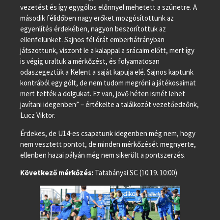
vezetést és így egygólos előnnyel mehetett a szünetre. A
második félidőben nagy erőket mozgósítottunk az
egyenlítés érdekében, nagyon beszorítottuk az
ellenfelünket. Sajnos fél órát emberhátrányban
játszottunk, viszont le a kalappal a srácaim előtt, mert így
is végig uraltuk a mérkőzést, és folyamatosan
odaszegeztük a Kelent a saját kapuja elé. Sajnos kaptunk
kontrából egy gólt, de nem tudom megróni a játékosaimat
mert tették a dolgukat. Ez van, jövő héten ismét lehet
javítani idegenben” – értékelte a találkozót vezetőedzőnk,
Lucz Viktor.
Érdekes, de U14-es csapatunk idegenben még nem, hogy
nem vesztett pontot, de minden mérkőzését megnyerte,
ellenben hazai pályán még nem sikerült a pontszerzés.
Következő mérkőzés:
Tatabányai SC (10.19. 10:00)