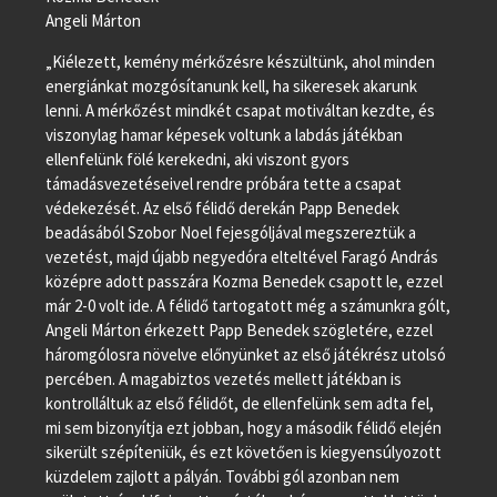
Angeli Márton
„Kiélezett, kemény mérkőzésre készültünk, ahol minden
energiánkat mozgósítanunk kell, ha sikeresek akarunk
lenni. A mérkőzést mindkét csapat motiváltan kezdte, és
viszonylag hamar képesek voltunk a labdás játékban
ellenfelünk fölé kerekedni, aki viszont gyors
támadásvezetéseivel rendre próbára tette a csapat
védekezését. Az első félidő derekán Papp Benedek
beadásából Szobor Noel fejesgóljával megszereztük a
vezetést, majd újabb negyedóra elteltével Faragó András
középre adott passzára Kozma Benedek csapott le, ezzel
már 2-0 volt ide. A félidő tartogatott még a számunkra gólt,
Angeli Márton érkezett Papp Benedek szögletére, ezzel
háromgólosra növelve előnyünket az első játékrész utolsó
percében. A magabiztos vezetés mellett játékban is
kontrolláltuk az első félidőt, de ellenfelünk sem adta fel,
mi sem bizonyítja ezt jobban, hogy a második félidő elején
sikerült szépíteniük, és ezt követően is kiegyensúlyozott
küzdelem zajlott a pályán. További gól azonban nem