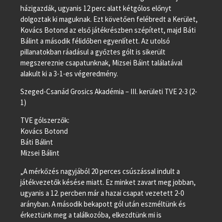
házigazdák, ugyanis 12 perc alatt kétgólos előnyt
dolgoztak ki maguknak. Ezt követően felébredt a Kerület,
Kovács Botond az első játékrészben szépített, majd Báti
Bálint a második félidőben egyenlített. Az utolsó
pillanatokban ráadásul a győztes gólt is sikerült
megszereznie csapatunknak, Mizsei Báint találatával
alakult ki a 3-1-es végeredmény.
Szeged-Csanád Grosics Akadémia – III. kerületi TVE 2-3 (2-
1)
TVE gólszerzők:
Kovács Botond
Báti Bálint
Mizsei Bálint
„A mérkőzés nagyjából 20 perces csúszással indult a
játékvezetők késése miatt. Ez minket zavart meg jobban,
ugyanis a 12. percben már a hazai csapat vezetett 2-0
arányban. A második bekapott gól után eszméltünk és
érkeztünk meg a találkozóba, elkezdtünk mi is