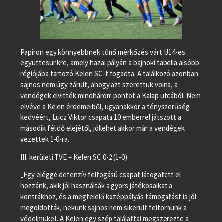
Papíron egy könnyebbnek tűnő mérkőzés várt U14-es
együttesünkre, amely hazai pályán a bajnoki tabella alsóbb
régiójába tartozó Kelen SC-t fogadta. A találkozó azonban
sajnos nem úgy zárult, ahogy azt szerettük volna, a
vendégek elvitték mindhárom pontot a Kalap utcából. Nem
elvéve a Kelen érdemeiből, ugyanakkor a tényszerűség
kedvéért, Lucz Viktor csapata 10 emberrel játszott a
második félidő elejétől, jóllehet akkor már a vendégek
vezettek 1-0-ra.
III. kerületi TVE – Kelen SC 0-2 (1-0)
„Egy eléggé defenzív felfogású csapat látogatott el
hozzánk, akik jól használták a gyors játékosaikat a
kontrákhoz, és a megfelelő középpályás támogatást is jól
megoldották, nekünk sajnos nem sikerült feltörnünk a
védelmüket. A Kelen egy szép találattal megszerezte a