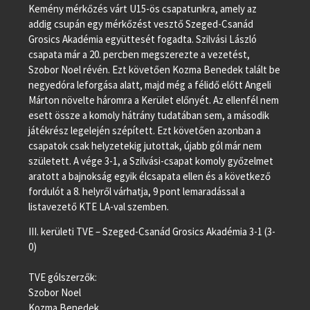
Kemény mérkőzés várt U15-ös csapatunkra, amely az
addig csupán egy mérkőzést vesztő Szeged-Csanád
Grosics Akadémia együttesét fogadta. Szilvási László
csapata már a 20. percben megszerezte a vezetést,
Szobor Noel révén. Ezt követően Kozma Benedek talált be
negyedóra leforgása alatt, majd még a félidő előtt Angeli
Márton növelte háromra a Kerület előnyét. Az ellenfél nem
esett össze a komoly hátrány tudatában sem, a második
játékrész legelején szépített. Ezt követően azonban a
csapatok csak helyzetekig jutottak, újabb gól már nem
született. A vége 3-1, a Szilvási-csapat komoly győzelmet
aratott a bajnokság egyik élcsapata ellen és a következő
fordulót a 8. helyről várhatja, 9 pont lemaradással a
listavezető KTE LA-val szemben.
III. kerületi TVE – Szeged-Csanád Grosics Akadémia 3-1 (3-
0)
TVE gólszerzők:
Szobor Noel
Kozma Benedek