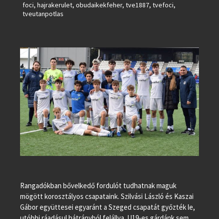
foci
,
hajrakerulet
,
obudaikekfeher
,
tve1887
,
tvefoci
,
tveutanpotlas
Rangadókban bővelkedő fordulót tudhatnak maguk
mögött korosztályos csapataink. Szilvási László és Kaszai
Gábor együttesei egyaránt a Szeged csapatát győzték le,
utóbbi ráadásul hátrányból felállva. U19-es gárdánk sem