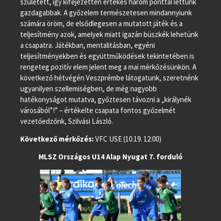
született, így kifejezetten értékes három ponttal lettünk
gazdagabbak. A győzelem természetesen mindannyiunk
számára öröm, de elsődlegesen a mutatott játék és a
teljesítmény azok, amelyek miatt igazán büszkék lehetünk
a csapatra. Játékban, mentalitásban, egyéni
teljesítményekben és együttműködések tekintetében is
rengeteg pozitív elem jelent meg a mai mérkőzésünkön. A
következő hétvégén Veszprémbe látogatunk, szeretnénk
ugyanilyen szellemiségben, de még nagyobb
hatékonyságot mutatva, győztesen távozni a „királynék
városából”!” – értékelte csapata fontos győzelmét
vezetőedzőnk, Szilvási László.
Következő mérkőzés:
VFC USE (10.19. 12:00)
MLSZ Országos U14 Alap Nyugat 7. forduló