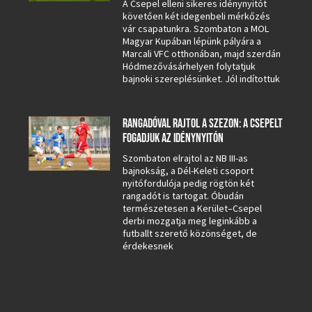
A Csepel elleni sikeres idénynyitót
követően két idegenbeli mérkőzés
vár csapatunkra. Szombaton a MOL
Magyar Kupában lépünk pályára a
Marcali VFC otthonában, majd szerdán
Hódmezővásárhelyen folytatjuk
bajnoki szereplésünket. Jól indítottuk
RANGADÓVAL RAJTOL A SZEZON: A CSEPELT
FOGADJUK AZ IDÉNYNYITÓN
Szombaton elrajtol az NB III-as
bajnokság, a Dél-Keleti csoport
nyitófordulója pedig rögtön két
rangadót is tartogat. Óbudán
természetesen a Kerület–Csepel
derbi mozgatja meg leginkább a
futballt szerető közönséget, de
érdekesnek