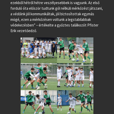
ezekből hétről hétre veszélyesebbek is vagyunk. Az első
forduló óta először tudtunk gól nélküli mérkőzést játszani,
a védőink jól kommunikáltak, jól biztosítottak egymás
mögé, ezen a mérkőzésen voltunk a legstabilabbak
védekezésben” – értékelte a győztes találkozót Pfister
Erik vezetőedző.