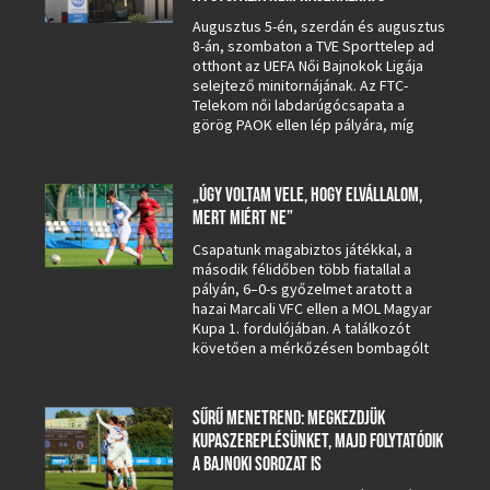
Augusztus 5-én, szerdán és augusztus
8-án, szombaton a TVE Sporttelep ad
otthont az UEFA Női Bajnokok Ligája
selejtező minitornájának. Az FTC-
Telekom női labdarúgócsapata a
görög PAOK ellen lép pályára, míg
„ÚGY VOLTAM VELE, HOGY ELVÁLLALOM,
MERT MIÉRT NE”
Csapatunk magabiztos játékkal, a
második félidőben több fiatallal a
pályán, 6–0-s győzelmet aratott a
hazai Marcali VFC ellen a MOL Magyar
Kupa 1. fordulójában. A találkozót
követően a mérkőzésen bombagólt
SŰRŰ MENETREND: MEGKEZDJÜK
KUPASZEREPLÉSÜNKET, MAJD FOLYTATÓDIK
A BAJNOKI SOROZAT IS