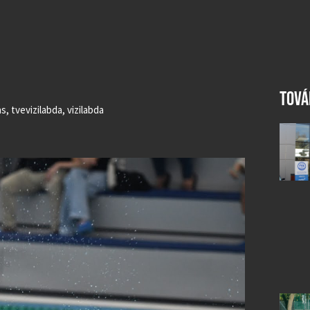
TOVÁ
as
,
tvevizilabda
,
vizilabda