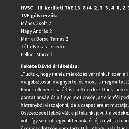
HVSC – III. kerületi TVE 13–8 (4–2, 3–3, 4–0, 2–
TVE gólszerzők:
Méhes Zsolt 2
Nagy András 2
Márfai Borsa Tamás 2
Tóth-Farkas Levente
Fellner Marcell
Fekete Dávid értékelése:
„Tudtuk, hogy nehéz mérkőzés vár ránk, hiszen a 
magabiztosan megnyerte, és most is megmutatták,
Ennek ellenére csalódást keltően kezdtünk: nem vo
pontatlanság és a figyelmetlenség, az ellenfél ped
hátrányból visszajönni, de a csapat erejét mutatj
Összeszedettebbé vált a játékunk, javult a védek
volt, így sikerült egyenlítenünk, és újra nyílttá 
összeszedettség nem tartott ki. Ahogy haladtunk el