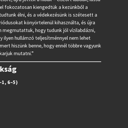
zel fokozatosan kiengedtük a kezünkből a
dtunk élni, és a védekezésünk is szétesett a
riódusokat könyörtelenül kihasználta, és újra
n megmutattuk, hogy tudunk jól vízilabdázni,
y ilyen hullámzó teljesítménnyel nem lehet
 mert hiszünk benne, hogy ennél többre vagyunk
karjuk mutatni.”
okság
–1, 6–5)