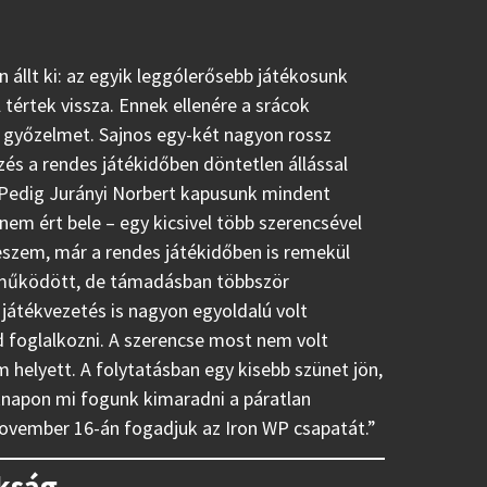
 állt ki: az egyik leggólerősebb játékosunk
tértek vissza. Ennek ellenére a srácok
 győzelmet. Sajnos egy-két nagyon rossz
s a rendes játékidőben döntetlen állással
. Pedig Jurányi Norbert kapusunk mindent
m ért bele – egy kicsivel több szerencsével
eszem, már a rendes játékidőben is remekül
l működött, de támadásban többször
 játékvezetés is nagyon egyoldalú volt
 foglalkozni. A szerencse most nem volt
 helyett. A folytatásban egy kisebb szünet jön,
éknapon mi fogunk kimaradni a páratlan
ovember 16-án fogadjuk az Iron WP csapatát.”
okság