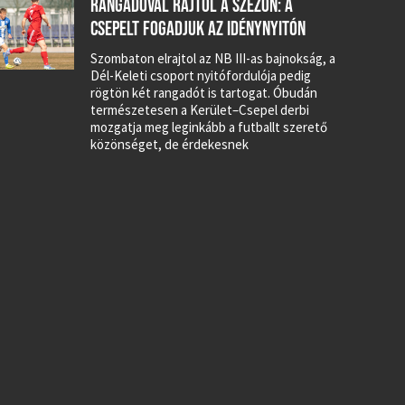
RANGADÓVAL RAJTOL A SZEZON: A
CSEPELT FOGADJUK AZ IDÉNYNYITÓN
Szombaton elrajtol az NB III-as bajnokság, a
Dél-Keleti csoport nyitófordulója pedig
rögtön két rangadót is tartogat. Óbudán
természetesen a Kerület–Csepel derbi
mozgatja meg leginkább a futballt szerető
közönséget, de érdekesnek