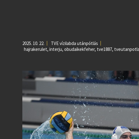
2025. 10. 22.
TVE vízilabda utánpótlás
hajrakerulet
,
interju
,
obudaikekfeher
,
tve1887
,
tveutanpotl