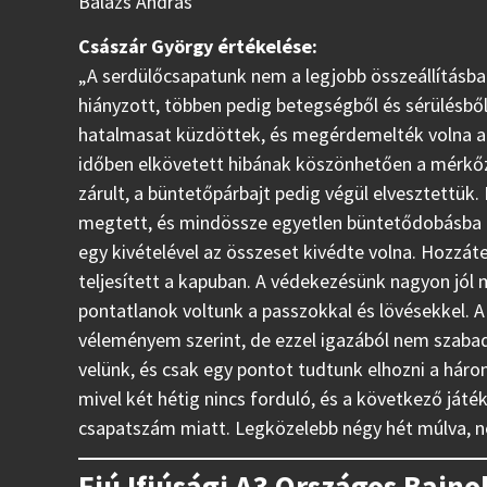
Balázs András
Császár György értékelése:
„A serdülőcsapatunk nem a legjobb összeállításban
hiányzott, többen pedig betegségből és sérülésből 
hatalmasat küzdöttek, és megérdemelték volna a
időben elkövetett hibának köszönhetően a mérkőzé
zárult, a büntetőpárbajt pedig végül elvesztettük
megtett, és mindössze egyetlen büntetődobásba ne
egy kivételével az összeset kivédte volna. Hozzát
teljesített a kapuban. A védekezésünk nagyon jó
pontatlanok voltunk a passzokkal és lövésekkel. A
véleményem szerint, de ezzel igazából nem szabad
velünk, és csak egy pontot tudtunk elhozni a három
mivel két hétig nincs forduló, és a következő ját
csapatszám miatt. Legközelebb négy hét múlva, n
Fiú Ifjúsági A3 Országos Bajn