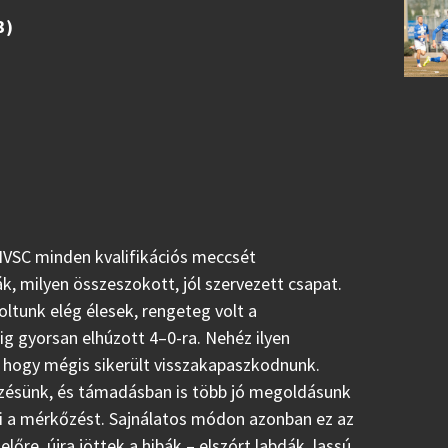
3)
HVSC minden kvalifikációs meccsét
 milyen összeszokott, jól szervezett csapat.
ltunk elég élesek, rengeteg volt a
ig gyorsan elhúzott 4–0-ra. Nehéz ilyen
a, hogy mégis sikerült visszakapaszkodnunk.
ezésünk, és támadásban is több jó megoldásunk
tenni a mérkőzést. Sajnálatos módon azonban ez az
őre, újra jöttek a hibák – elszórt labdák, lassú