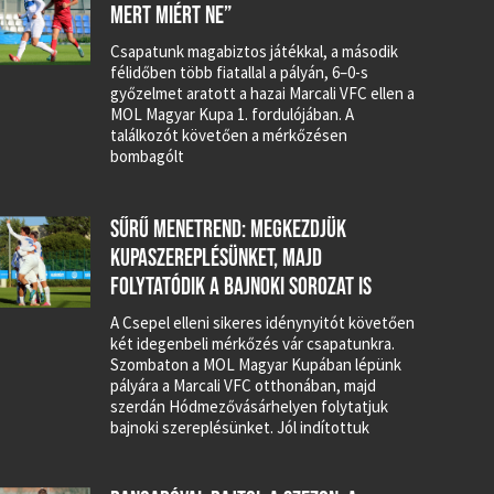
MERT MIÉRT NE”
Csapatunk magabiztos játékkal, a második
félidőben több fiatallal a pályán, 6–0-s
győzelmet aratott a hazai Marcali VFC ellen a
MOL Magyar Kupa 1. fordulójában. A
találkozót követően a mérkőzésen
bombagólt
SŰRŰ MENETREND: MEGKEZDJÜK
KUPASZEREPLÉSÜNKET, MAJD
FOLYTATÓDIK A BAJNOKI SOROZAT IS
A Csepel elleni sikeres idénynyitót követően
két idegenbeli mérkőzés vár csapatunkra.
Szombaton a MOL Magyar Kupában lépünk
pályára a Marcali VFC otthonában, majd
szerdán Hódmezővásárhelyen folytatjuk
bajnoki szereplésünket. Jól indítottuk