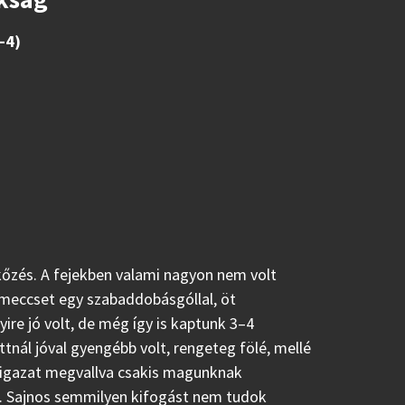
–4)
rkőzés. A fejekben valami nagyon nem volt
 meccset egy szabaddobásgóllal, öt
re jó volt, de még így is kaptunk 3–4
nál jóval gyengébb volt, rengeteg fölé, mellé
z igazat megvallva csakis magunknak
s. Sajnos semmilyen kifogást nem tudok