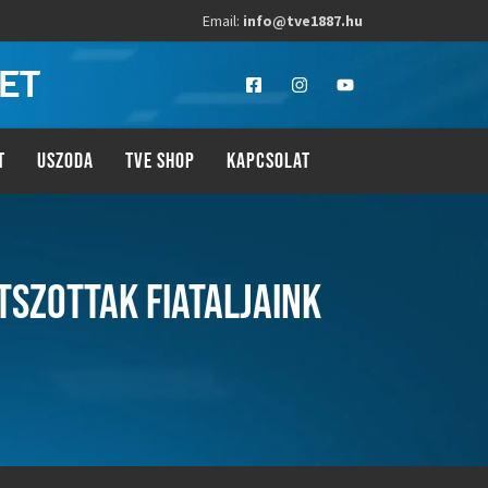
Email:
info@tve1887.hu
LET
T
USZODA
TVE SHOP
KAPCSOLAT
TSZOTTAK FIATALJAINK