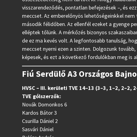
visszarendeződés, pontatlan befejezések –, és ez
meccset. Az emberelőnyös lehetőségeinkkel nem tu
második félidőben. Az ellenfél ezeket a gyenge pe
elléptek tőlünk. A mérkőzés bizonyos szakaszaiba
de ez ma kevés volt. A legfontosabb tanulság, hog
meccset nyerni ezen a szinten. Dolgozunk tovább,
képesek, és ezt a következő fordulókban meg is a
Fiú Serdülő A3 Országos Bajn
HVSC – III. kerületi TVE 14–13 (3–3, 1–2, 2–2, 2
TVE gólszerzők:
Novák Domonkos 6
Kardos Bátor 3
Csurilla Dániel 2
Sasvári Dániel