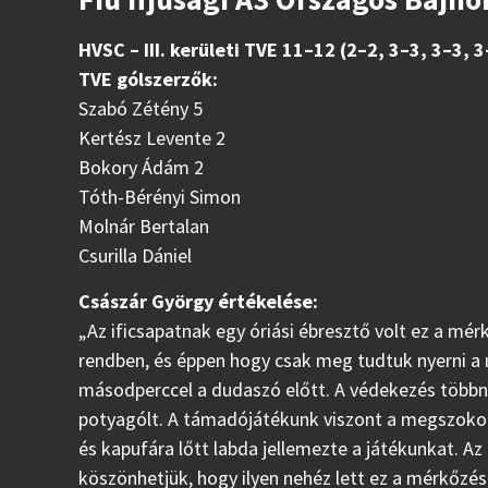
HVSC – III. kerületi TVE 11–12 (2–2, 3–3, 3–3, 3
TVE gólszerzők:
Szabó Zétény 5
Kertész Levente 2
Bokory Ádám 2
Tóth-Bérényi Simon
Molnár Bertalan
Csurilla Dániel
Császár György értékelése:
„Az ificsapatnak egy óriási ébresztő volt ez a mé
rendben, és éppen hogy csak meg tudtuk nyerni a
másodperccel a dudaszó előtt. A védekezés többnyi
potyagólt. A támadójátékunk viszont a megszokott
és kapufára lőtt labda jellemezte a játékunkat. A
köszönhetjük, hogy ilyen nehéz lett ez a mérkőzé