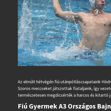
Az elmúlt hétvégén fiú utánpótláscsapataink Hód
Szoros meccseket játszottak fiataljaink, így veze
természetesen megdicsérték a harcos és kitartó já
Fiú Gyermek A3 Országos Baj