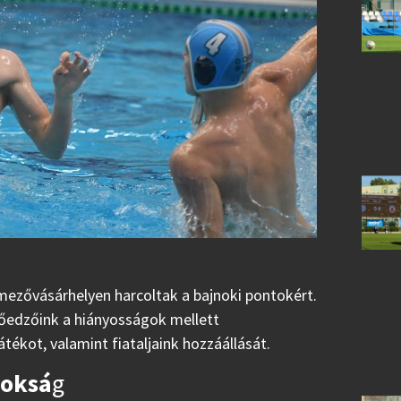
mezővásárhelyen harcoltak a bajnoki pontokért.
tőedzőink a hiányosságok mellett
tékot, valamint fiataljaink hozzáállását.
noksá
g