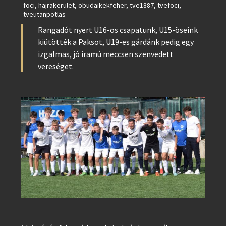
foci
,
hajrakerulet
,
obudaikekfeher
,
tve1887
,
tvefoci
,
tveutanpotlas
Rangadót nyert U16-os csapatunk, U15-öseink
kiütötték a Paksot, U19-es gárdánk pedig egy
izgalmas, jó iramú meccsen szenvedett
vereséget.