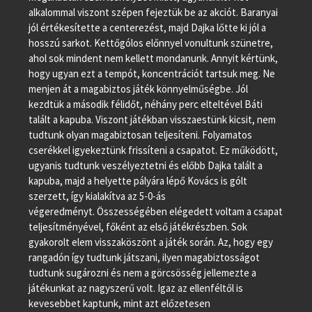
alkalommal viszont szépen fejeztük be az akciót. Baranyai
jól értékesítette a centerezést, majd Dajka lőtte ki jól a
hosszú sarkot. Kettőgólos előnnyel vonultunk szünetre,
ahol sok mindent nem kellett mondanunk. Annyit kértünk,
hogy ugyan ezt a tempót, koncentrációt tartsuk meg. Ne
menjen át a magabiztos játék könnyelműségbe. Jól
kezdtük a második félidőt, néhány perc elteltével Báti
talált a kapuba. Viszont játékban visszaestünk kicsit, nem
tudtunk olyan magabiztosan teljesíteni. Folyamatos
cserékkel igyekeztünk frissíteni a csapatot. Ez működött,
ugyanis tudtunk veszélyeztetni és előbb Dajka talált a
kapuba, majd a helyette pályára lépő Kovács is gólt
szerzett, így kialakítva az 5-0-ás
végeredményt. Összességében elégedett voltam a csapat
teljesítményével, főként az első játékrészben. Sok
gyakorolt elem visszaköszönt a játék során. Az, hogy egy
rangadón így tudtunk játszani, ilyen magabiztosságot
tudtunk sugározni és nem a görcsösség jellemezte a
játékunkat az nagyszerű volt. Igaz az ellenféltől is
kevesebbet kaptunk, mint azt előzetesen