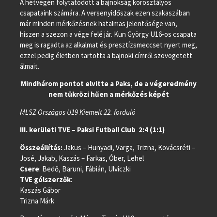
A hétvégén folytatódott a bajnokság korosztályos
csapataink számára. A versenyidőszak ezen szakaszában
már minden mérkőzésnek hatalmas jelentősége van,
hiszen a szezon a vége felé jár. Kun György U16-os csapata
meg is ragadta az alkalmat és presztízsmeccset nyert meg,
ezzel pedig életben tartotta a bajnoki címről szövögetett
álmait.
Mindhárom pontot elvitte a Paks, de a végeredmény
nem tükrözi hűen a mérkőzés képét
MLSZ Országos U19 Kiemelt 22. forduló
III. kerületi TVE – Paksi Futball Club 2:4 (1:1)
Összeállítás:
Jakus – Hunyadi, Varga, Trizna, Kovácsréti –
José, Jakab, Kaszás – Farkas, Óber, Lehel
Csere
: Bedő, Baruni, Fábián, Ulviczki
TVE gólszerzők
:
Kaszás Gábor
Trizna Márk