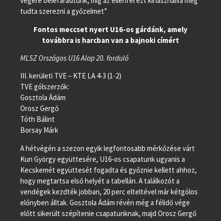
végére belefáradtunk, míg az ellenfél ezt kihasználva meg
tudta szerezni a győzelmet”
Fontos meccset nyert U16-os gárdánk, amely
továbbra is harcban van a bajnoki címért
MLSZ Országos U16 Alap 20. forduló
III. kerületi TVE – KTE LA 4-3 (1-2)
TVE gólszerzők:
Gosztola Ádám
Orosz Gergő
Tóth Bálint
Borsay Márk
A hétvégén a szezon egyik legfontosabb mérkőzése várt
Kun György együttesére, U16-os csapatunk ugyanis a
Kecskemét együttesét fogadta és győznie kellett ahhoz,
hogy megtartsa első helyét a tabellán. A találkozót a
vendégek kezdték jobban, 20 perc elteltével már kétgólos
előnyben álltak. Gosztola Ádám révén még a félidő vége
előtt sikerült szépítenie csapatunknak, majd Orosz Gergő