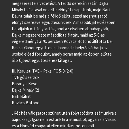
megszerezte a vezetést. A félidő derekán aztán Dajka
Mihály találatával növelte előnyét csapatunk, majd Báti
Bálint talált be még a félidő előtt, ezzel megnyugtató
előnyt szerezve együttesünknek. A második játékrészben
fiataljaink ott folytatták, ahol az elsőben abbahagyták,
Dajka megszerezte második találatát, majd az 5-0-ás
végeredményt a 70. percben Kovács Botond állította be.
Kaszai Gábor együttese a harmadik helyről várhatja az
utolsó előtti fordulót, amely során majd az éppen előtte
álló Újpest együtteséhez látogat.
III. Kerületi TVE – Paksi FC 5-0 (2-0)
TVE gólszerzők:
Baranyai Keve
Dajka Mihály (2)
Báti Bálint
Kovács Botond
„Két hét válogatott szünet után folytatódott számunkra a
bajnokság. Igaz nem estünk ki a ritmusból, ugyanis a Vasas
és a Honvéd csapatai ellen mindkét héten volt