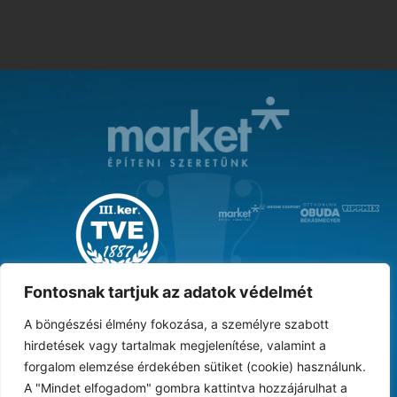
MAGYAR KUPA GYŐZTES ‘31
Fontosnak tartjuk az adatok védelmét
A böngészési élmény fokozása, a személyre szabott
hirdetések vagy tartalmak megjelenítése, valamint a
forgalom elemzése érdekében sütiket (cookie) használunk.
DOKUMENTUMTÁR
ARCHÍVUM
KARRIER
SAJTÓ
TAO
BESZÁMOLÓK
A "Mindet elfogadom" gombra kattintva hozzájárulhat a