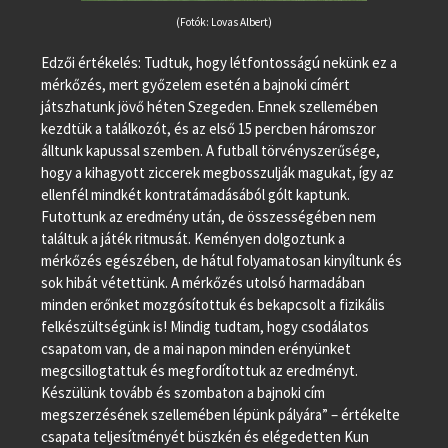
(Fotók: Lovas Albert)
Edzői értékelés: Tudtuk, hogy létfontosságú nekünk ez a
mérkőzés, mert győzelem esetén a bajnoki címért
játszhatunk jövő héten Szegeden. Ennek szellemében
kezdtük a találkozót, és az első 15 percben háromszor
álltunk kapussal szemben. A futball törvényszerűsége,
hogy a kihagyott ziccerek megbosszulják magukat, így az
ellenfél mindkét kontratámadásából gólt kaptunk.
Futottunk az eredmény után, de összességében nem
találtuk a játék ritmusát. Keményen dolgoztunk a
mérkőzés egészében, de hátul folyamatosan kinyíltunk és
sok hibát vétettünk. A mérkőzés utolsó harmadában
minden erőnket mozgósítottuk és bekapcsolt a fizikális
felkészültségünk is! Mindig tudtam, hogy csodálatos
csapatom van, de a mai napon minden erényünket
megcsillogtattuk és megfordítottuk az eredményt.
Készülünk tovább és szombaton a bajnoki cím
megszerzésének szellemében lépünk pályára” – értékelte
csapata teljesítményét büszkén és elégedetten Kun