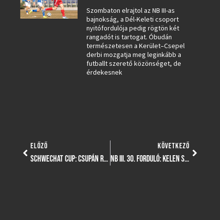
Szombaton elrajtol az NB III-as
bajnokság, a Dél-Keleti csoport
nyitófordulója pedig rögtön két
rangadót is tartogat. Óbudán
természetesen a Kerület–Csepel
derbi mozgatja meg leginkább a
futballt szerető közönséget, de
érdekesnek
ELŐZŐ
KÖVETKEZŐ
SCHWECHAT CUP: CSUPÁN ROSSZABB GÓLKÜLÖNBSÉGE MIATT MARADT LE A DOBOGÓS HELYEKÉRT ZAJLÓ CSATÁRÓL U12-ES CSAPATUNK
NB III. 30. FORDULÓ: KELEN SC – III. KERÜLETI TVE – ONLINE, SZÖVEGES TUDÓSÍTÁS