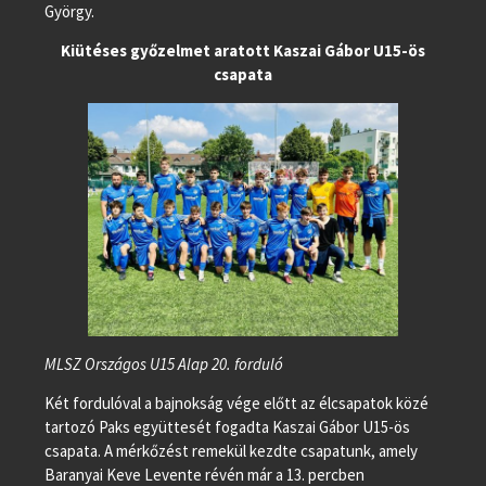
György.
Kiütéses győzelmet aratott Kaszai Gábor U15-ös
csapata
MLSZ Országos U15 Alap 20. forduló
Két fordulóval a bajnokság vége előtt az élcsapatok közé
tartozó Paks együttesét fogadta Kaszai Gábor U15-ös
csapata. A mérkőzést remekül kezdte csapatunk, amely
Baranyai Keve Levente révén már a 13. percben