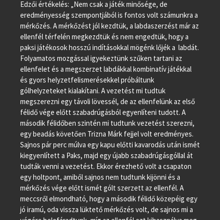
Edzői értékelés: „Nem csak a játék minősége, de
eredményesség szempontjából is fontos volt számunkra a
mérkőzés. A mérkőzést jól kezdtük, a labdaszerzést már az
ellenfél térfelén megkezdtük és nem engedtük, hogy a
paksi játékosok hosszú indításokkal mögénk lőjék a labdát.
Folyamatos mozgással igyekeztünk szűken tartani az
ellenfelet és a megszerzet labdákkal kombinatív játékkal
és gyors helyzetfelismerésekkel próbáltunk
gólhelyzeteket kialakítani. A vezetést mi tudtuk
megszerezni egy távoli lövessél, de az ellenfelünk az első
félidő vége előtt szabadrúgásból egyenlíteni tudott. A
második félidőben szintén mi tudtunk vezetést szerezni,
egy beadás követően Trizna Márk fejjel volt eredményes.
Sajnos pár perc múlva egy kapu előtti kavarodás után ismét
kiegyenlített a Paks, majd egy újabb szabadrúgásgóllal át
tudták venni a vezetést. Ekkor érezhető volt a csapaton
egy holtpont, amiből sajnos nem tudtunk kijönni és a
mérkőzés vége előtt ismét gólt szerzett az ellenfél. A
meccsről elmondható, hogy a második félidő közepéig egy
jó iramú, oda vissza lüktető mérkőzés volt, de sajnos mi a