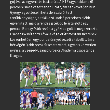
góljával az egyenlítés is sikerült. A KTE ugyanakkor a 61.
percben ismét vezetéshez jutott, ám ezt követően Kun
György együttese hihetetlen szívről tett
tanúbizonyságot, a találkozó utolsó perceiben előbb
egyenlített, majd a rendes játékidő lejárta előtt egy
perccel Borsay Márk révén a győztes gólt is megszerezte.
Csapatunk két fordulóval a vége előtt mostani sikerének
köszönhetően egy pont előnnyel vezeti a tabellát, ám a
hétvégén újabb presztízscsata vár rá, ugyanis közvetlen
riválisa, a Szeged-Csanád Grosics Akadémia csapatához
látogat.