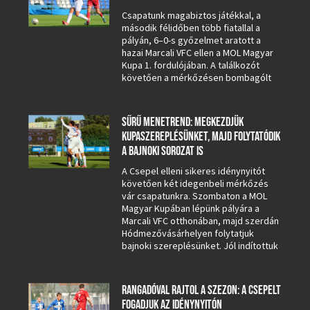
Csapatunk magabiztos játékkal, a
második félidőben több fiatallal a
pályán, 6–0-s győzelmet aratott a
hazai Marcali VFC ellen a MOL Magyar
Kupa 1. fordulójában. A találkozót
követően a mérkőzésen bombagólt
SŰRŰ MENETREND: MEGKEZDJÜK
KUPASZEREPLÉSÜNKET, MAJD FOLYTATÓDIK
A BAJNOKI SOROZAT IS
A Csepel elleni sikeres idénynyitót
követően két idegenbeli mérkőzés
vár csapatunkra. Szombaton a MOL
Magyar Kupában lépünk pályára a
Marcali VFC otthonában, majd szerdán
Hódmezővásárhelyen folytatjuk
bajnoki szereplésünket. Jól indítottuk
RANGADÓVAL RAJTOL A SZEZON: A CSEPELT
FOGADJUK AZ IDÉNYNYITÓN