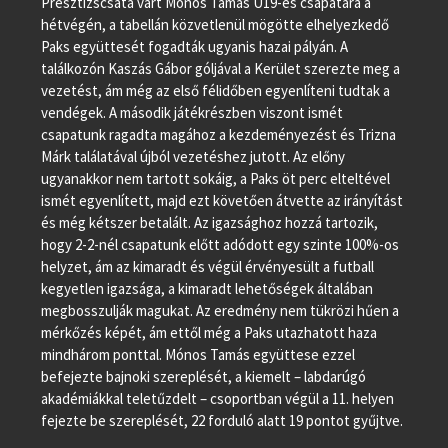
Presztízscsata várt Mónos Tamás U19-es csapatára a
hétvégén, a tabellán közvetlenül mögötte elhelyezkedő
Paks együttesét fogadták ugyanis hazai pályán. A
találkozón Kaszás Gábor góljával a Kerület szerezte meg a
vezetést, ám még az első félidőben egyenlíteni tudtak a
vendégek. A második játékrészben viszont ismét
csapatunk ragadta magához a kezdeményezést és Trizna
Márk találatával újból vezetéshez jutott. Az előny
ugyanakkor nem tartott sokáig, a Paks öt perc elteltével
ismét egyenlített, majd ezt követően átvette az irányítást
és még kétszer betalált. Az igazsághoz hozzá tartozik,
hogy 2-2-nél csapatunk előtt adódott egy szinte 100%-os
helyzet, ám az kimaradt és végül érvényesült a futball
kegyetlen igazsága, a kimaradt lehetőségek általában
megbosszulják magukat. Az eredmény nem tükrözi hűen a
mérkőzés képét, ám ettől még a Paks utazhatott haza
mindhárom ponttal. Mónos Tamás együttese ezzel
befejezte bajnoki szereplését, a kiemelt – labdarúgó
akadémiákkal teletűzdelt – csoportban végül a 11. helyen
fejezte be szereplését, 22 forduló alatt 19 pontot gyűjtve.