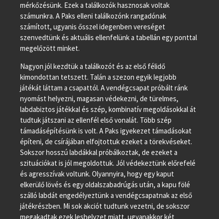
mérkőzésünk. Ezek a találkozók hasznosak voltak
számunkra. A Paks elleni találkozónk rangadónak
számított, ugyanis ősszel idegenben vereséget
szenvedtünk és aktuális ellenfelünk a tabellán egy ponttal
megelőzött minket.
Nagyon jól kezdtük a találkozót és az első félidő
kimondottan tetszett. Talán a szezon egyik legjobb
játékát láttam a csapattól. A vendégcsapat próbált ránk
nyomást helyezni, magasan védekezni, de türelmes,
labdabiztos játékkal és szép, kombinatív megoldásokkal át
tudtuk játszani az ellenfél első vonalát. Több szép
támadásépítésünk is volt. A Paks igyekezet támadásokat
építeni, de csírájában elfojtottuk ezeket a törekvéseket.
Sokszor hosszú labdákkal próbálkoztak, de ezeket a
szituációkat is jól megoldottuk. Jól védekeztünk előrefelé
és agresszívak voltunk. Olyannyira, hogy egy kaput
elkerülő lövés és egy oldalszabadrúgás után, a kapu fölé
szálló labdát engedélyeztünk a vendégcsapatnak az első
játékrészben. Mi sok akciót tudtunk vezetni, de sokszor
megakadtak ezek leshelyzet miatt, ugyanakkor két