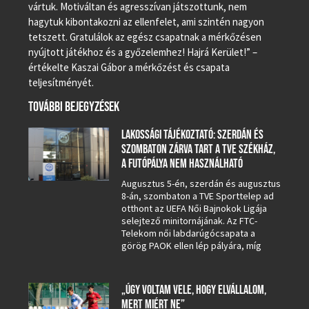
vártuk. Motiváltan és agresszívan játszottunk, nem
hagytuk kibontakozni az ellenfelet, ami szintén nagyon
tetszett. Gratulálok az egész csapatnak a mérkőzésen
nyújtott játékhoz és a győzelemhez! Hajrá Kerület!” –
értékelte Kaszai Gábor a mérkőzést és csapata
teljesítményét.
TOVÁBBI BEJEGYZÉSEK
LAKOSSÁGI TÁJÉKOZTATÓ: SZERDÁN ÉS
SZOMBATON ZÁRVA TART A TVE SZÉKHÁZ,
A FUTÓPÁLYA NEM HASZNÁLHATÓ
Augusztus 5-én, szerdán és augusztus
8-án, szombaton a TVE Sporttelep ad
otthont az UEFA Női Bajnokok Ligája
selejtező minitornájának. Az FTC-
Telekom női labdarúgócsapata a
görög PAOK ellen lép pályára, míg
„ÚGY VOLTAM VELE, HOGY ELVÁLLALOM,
MERT MIÉRT NE”