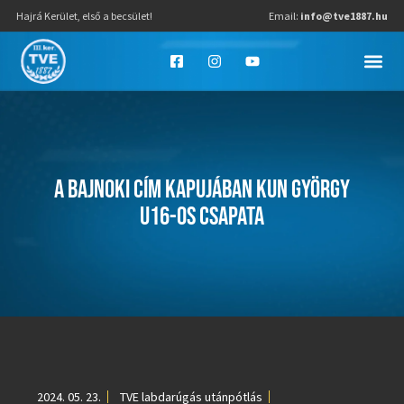
Hajrá Kerület, első a becsület!
Email:
info@tve1887.hu
A BAJNOKI CÍM KAPUJÁBAN KUN GYÖRGY
U16-OS CSAPATA
2024. 05. 23.
TVE labdarúgás utánpótlás