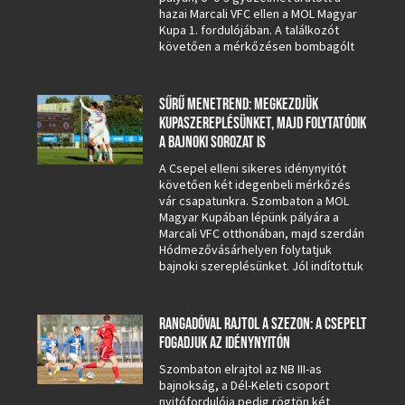
hazai Marcali VFC ellen a MOL Magyar
Kupa 1. fordulójában. A találkozót
követően a mérkőzésen bombagólt
SŰRŰ MENETREND: MEGKEZDJÜK
KUPASZEREPLÉSÜNKET, MAJD FOLYTATÓDIK
A BAJNOKI SOROZAT IS
A Csepel elleni sikeres idénynyitót
követően két idegenbeli mérkőzés
vár csapatunkra. Szombaton a MOL
Magyar Kupában lépünk pályára a
Marcali VFC otthonában, majd szerdán
Hódmezővásárhelyen folytatjuk
bajnoki szereplésünket. Jól indítottuk
RANGADÓVAL RAJTOL A SZEZON: A CSEPELT
FOGADJUK AZ IDÉNYNYITÓN
Szombaton elrajtol az NB III-as
bajnokság, a Dél-Keleti csoport
nyitófordulója pedig rögtön két