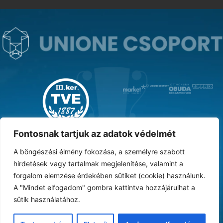
MAGYAR KUPA GYŐZTES ‘31
Fontosnak tartjuk az adatok védelmét
A böngészési élmény fokozása, a személyre szabott
hirdetések vagy tartalmak megjelenítése, valamint a
forgalom elemzése érdekében sütiket (cookie) használunk.
DOKUMENTUMTÁR
ARCHÍVUM
KARRIER
SAJTÓ
TAO
BESZÁMOLÓK
A "Mindet elfogadom" gombra kattintva hozzájárulhat a
sütik használatához.
Adatvédelmi nyilatkozat
Vásárlási feltételek
Süti tájékoztató
ÁSZF