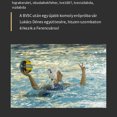
hajrakerulet
,
obudaikekfeher
,
tve1887
,
tvevizilabda
,
vizilabda
A BVSC után egy újabb komoly erőpróba vár
Lukács Dénes együttesére, hiszen szombaton
érkezik a Ferencváros!