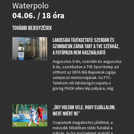
Waterpolo
04.06. / 18 óra
TOVÁBBI BEJEGYZÉSEK
LAKOSSÁGI TÁJÉKOZTATÓ: SZERDÁN ÉS
SZOMBATON ZÁRVA TART A TVE SZÉKHÁZ,
A FUTÓPÁLYA NEM HASZNÁLHATÓ
Augusztus 5-én, szerdán és augusztus
8-án, szombaton a TVE Sporttelep ad
otthont az UEFA Női Bajnokok Ligája
selejtező minitornájának. Az FTC-
Telekom női labdarúgócsapata a
görög PAOK ellen lép pályára, míg
„ÚGY VOLTAM VELE, HOGY ELVÁLLALOM,
MERT MIÉRT NE”
Csapatunk magabiztos játékkal, a
második félidőben több fiatallal a
pályán, 6–0-s győzelmet aratott a