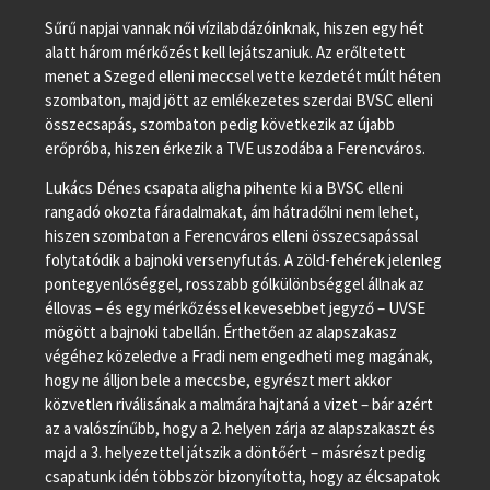
Sűrű napjai vannak női vízilabdázóinknak, hiszen egy hét
alatt három mérkőzést kell lejátszaniuk. Az erőltetett
menet a Szeged elleni meccsel vette kezdetét múlt héten
szombaton, majd jött az emlékezetes szerdai BVSC elleni
összecsapás, szombaton pedig következik az újabb
erőpróba, hiszen érkezik a TVE uszodába a Ferencváros.
Lukács Dénes csapata aligha pihente ki a BVSC elleni
rangadó okozta fáradalmakat, ám hátradőlni nem lehet,
hiszen szombaton a Ferencváros elleni összecsapással
folytatódik a bajnoki versenyfutás. A zöld-fehérek jelenleg
pontegyenlőséggel, rosszabb gólkülönbséggel állnak az
éllovas – és egy mérkőzéssel kevesebbet jegyző – UVSE
mögött a bajnoki tabellán. Érthetően az alapszakasz
végéhez közeledve a Fradi nem engedheti meg magának,
hogy ne álljon bele a meccsbe, egyrészt mert akkor
közvetlen riválisának a malmára hajtaná a vizet – bár azért
az a valószínűbb, hogy a 2. helyen zárja az alapszakaszt és
majd a 3. helyezettel játszik a döntőért – másrészt pedig
csapatunk idén többször bizonyította, hogy az élcsapatok