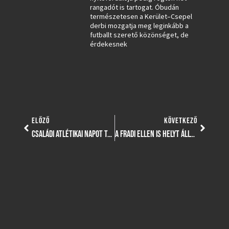
rangadót is tartogat. Óbudán
természetesen a Kerület–Csepel
derbi mozgatja meg leginkább a
futballt szerető közönséget, de
érdekesnek
ELŐZŐ
KÖVETKEZŐ
CSALÁDI ATLÉTIKAI NAPOT TARTOTTUNK
A FRADI ELLEN IS HELYT ÁLLT LUKÁCS DÉNES CSAPATA