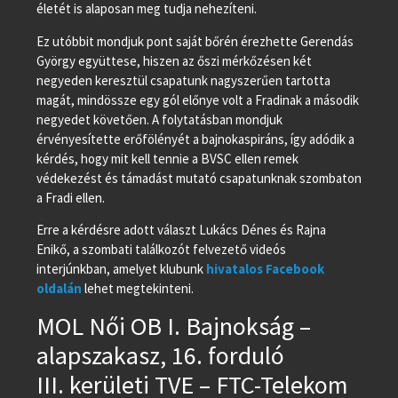
életét is alaposan meg tudja nehezíteni.
Ez utóbbit mondjuk pont saját bőrén érezhette Gerendás
György együttese, hiszen az őszi mérkőzésen két
negyeden keresztül csapatunk nagyszerűen tartotta
magát, mindössze egy gól előnye volt a Fradinak a második
negyedet követően. A folytatásban mondjuk
érvényesítette erőfölényét a bajnokaspiráns, így adódik a
kérdés, hogy mit kell tennie a BVSC ellen remek
védekezést és támadást mutató csapatunknak szombaton
a Fradi ellen.
Erre a kérdésre adott választ Lukács Dénes és Rajna
Enikő, a szombati találkozót felvezető videós
interjúnkban, amelyet klubunk
hivatalos Facebook
oldalán
lehet megtekinteni.
MOL Női OB I. Bajnokság –
alapszakasz, 16. forduló
III. kerületi TVE – FTC-Telekom