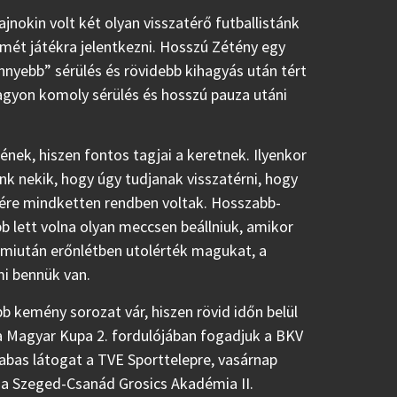
jnokin volt két olyan visszatérő futballistánk
smét játékra jelentkezni. Hosszú Zétény egy
nyebb” sérülés és rövidebb kihagyás után tért
agyon komoly sérülés és hosszú pauza utáni
nek, hiszen fontos tagjai a keretnek. Ilyenkor
nk nekik, hogy úgy tudjanak visszatérni, hogy
ére mindketten rendben voltak. Hosszabb-
bb lett volna olyan meccsen beállniuk, amikor
y miután erőnlétben utolérték magukat, a
mi bennük van.
 kemény sorozat vár, hiszen rövid időn belül
 Magyar Kupa 2. fordulójában fogadjuk a BKV
abas látogat a TVE Sporttelepre, vasárnap
 a Szeged-Csanád Grosics Akadémia II.