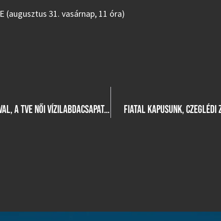
E (augusztus 31. vasárnap, 11 óra)
„ÚJ KIHÍVÁSOK, ÚJ SZEREPKÖR” – INTERJÚ TÓTH FRIDÁVAL, A TVE NŐI VÍZILABDACSAPATÁNAK ÚJ JÁTÉKOSÁVAL
FIATAL KAPUSUNK, CZEGLÉDI