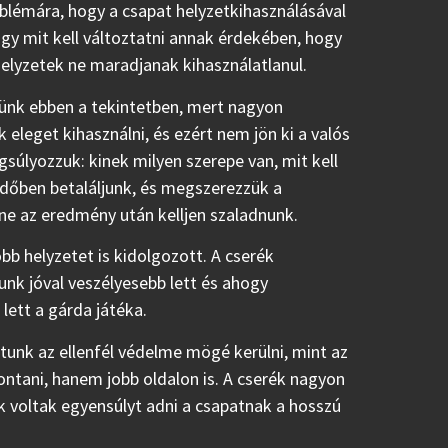
oblémára, hogy a csapat helyzetkihasználásával
gy mit kell változtatni annak érdekében, hogy
helyzetek ne maradjanak kihasználatlanul.
ünk ebben a tekintetben, mert nagyon
eleget kihasználni, és ezért nem jön ki a valós
súlyozzuk: kinek milyen szerepe van, mit kell
időben betaláljunk, és megszerezzük a
ne az eredmény után kelljen szaladnunk.
több helyzetet is kidolgozott. A cserék
nk jóval veszélyesebb lett és ahogy
lett a gárda játéka.
tunk az ellenfél védelme mögé kerülni, mint az
ntani, hanem jobb oldalon is. A cserék nagyon
 voltak egyensúlyt adni a csapatnak a hosszú