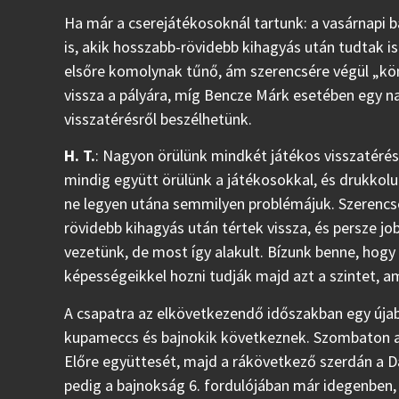
Ha már a cserejátékosoknál tartunk: a vasárnapi ba
is, akik hosszabb-rövidebb kihagyás után tudtak i
elsőre komolynak tűnő, ám szerencsére végül „kön
vissza a pályára, míg Bencze Márk esetében egy n
visszatérésről beszélhetünk.
H. T.
: Nagyon örülünk mindkét játékos visszatérésé
mindig együtt örülünk a játékosokkal, és drukkolu
ne legyen utána semmilyen problémájuk. Szerencs
rövidebb kihagyás után tértek vissza, és persze jo
vezetünk, de most így alakult. Bízunk benne, hog
képességeikkel hozni tudják majd azt a szintet, a
A csapatra az elkövetkezendő időszakban egy újabb
kupameccs és bajnokik következnek. Szombaton a
Előre együttesét, majd a rákövetkező szerdán a D
pedig a bajnokság 6. fordulójában már idegenben,