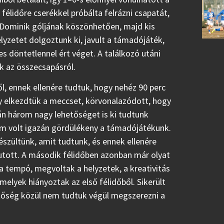
élidőre cserékkel próbálta felrázni csapatát,
a Dominik góljának köszönhetően, majd kis
helyzetet dolgoztunk ki, javult a támadójáték,
s döntetlennel ért véget. A találkozó utáni
 az összecsapásról.
ből, ennek ellenére tudtuk, hogy nehéz 90 perc
y elkezdtük a meccset, körvonalazódott, hogy
n három nagy lehetőséget is ki tudtunk
 nem volt igazán gördülékeny a támadójátékunk.
szültünk, amit tudtunk, és ennek ellenére
 jutott. A második félidőben azonban már olyat
a tempó, megvoltak a helyzetek, a kreativitás
melyek hiányoztak az első félidőből. Sikerült
tőség közül nem tudtuk végül megszerezni a