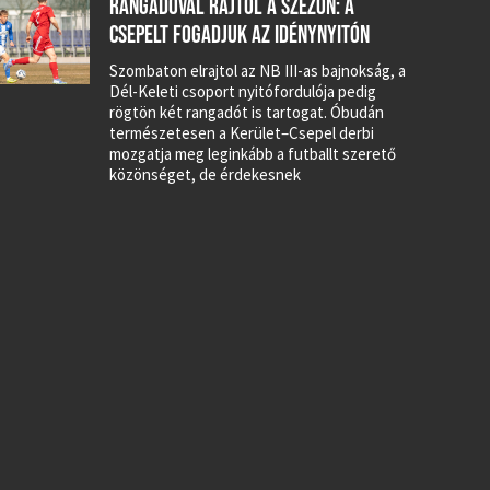
RANGADÓVAL RAJTOL A SZEZON: A
CSEPELT FOGADJUK AZ IDÉNYNYITÓN
Szombaton elrajtol az NB III-as bajnokság, a
Dél-Keleti csoport nyitófordulója pedig
rögtön két rangadót is tartogat. Óbudán
természetesen a Kerület–Csepel derbi
mozgatja meg leginkább a futballt szerető
közönséget, de érdekesnek