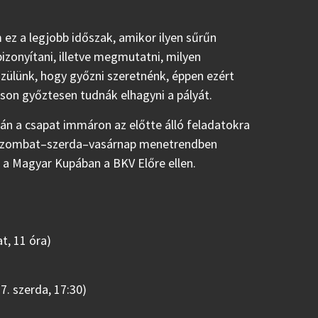
 ez a legjobb időszak, amikor ilyen sűrűn
zonyítani, illetve megmutatni, milyen
zülünk, hogy győzni szeretnénk, éppen ezért
son győztesen tudnák elhagyni a pályát.
tán a csapat immáron az előtte álló feladatokra
: szombat–szerda–vasárnap menetrendben
 a Magyar Kupában a BKV Előre ellen.
t, 11 óra)
7. szerda, 17:30)