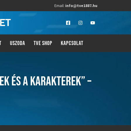
Email:
info@tve1887.hu
LET
T
USZODA
TVE SHOP
KAPCSOLAT
EK ÉS A KARAKTEREK” –