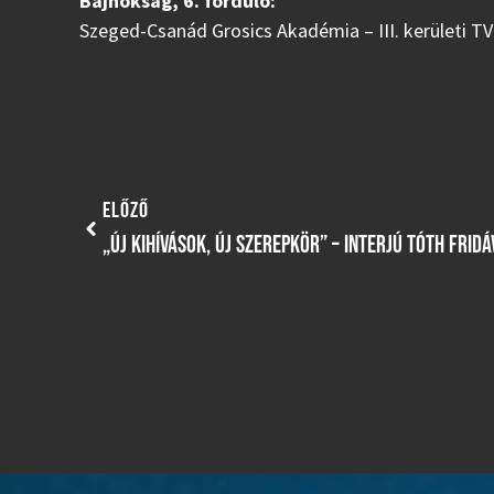
Bajnokság, 6. forduló:
Szeged-Csanád Grosics Akadémia – III. kerületi TV
ELŐZŐ