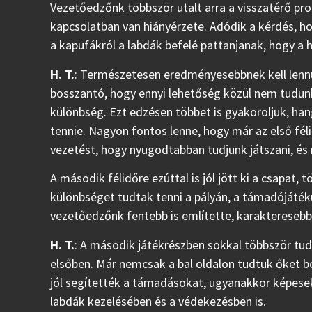
Vezetőedzőnk többször utalt arra a visszatérő pr
kapcsolatban van hiányérzete. Adódik a kérdés, ho
a kapufákról a labdák befelé pattanjanak, hogy a 
H. T.
: Természetesen eredményesebbnek kell lenn
bosszantó, hogy ennyi lehetőség közül nem tudunk 
különbség. Ezt edzésen többet is gyakoroljuk, hang
tennie. Nagyon fontos lenne, hogy már az első fél
vezetést, hogy nyugodtabban tudjunk játszani, és 
A második félidőre ezúttal is jól jött ki a csapat, 
különbséget tudtak tenni a pályán, a támadójátéku
vezetőedzőnk fentebb is említette, karakteresebb 
H. T.
: A második játékrészben sokkal többször tud
elsőben. Már nemcsak a bal oldalon tudtuk őket bo
jól segítették a támadásokat, ugyanakkor képesek
labdák kezelésében és a védekezésben is.