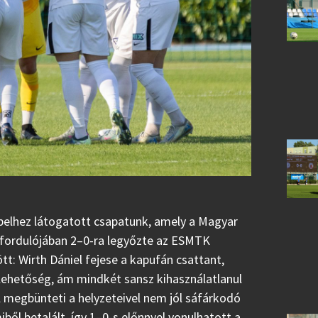
pelhez látogatott csapatunk, amely a Magyar
. fordulójában 2–0-ra legyőzte az ESMTK
tt: Wirth Dániel fejese a kapufán csattant,
lehetőség, ám mindkét sansz kihasználatlanul
ll megbünteti a helyzeteivel nem jól sáfárkodó
iből betalált, így 1–0-s előnnyel vonulhatott a