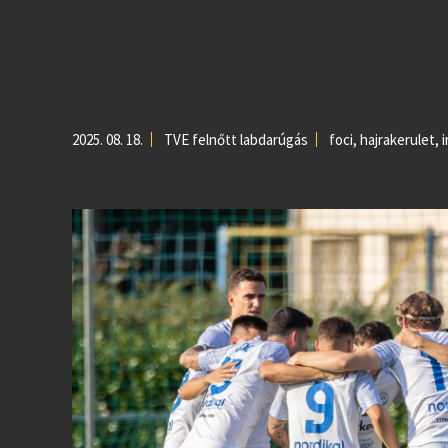
2025. 08. 18.
TVE felnőtt labdarúgás
foci
,
hajrakerulet
,
i