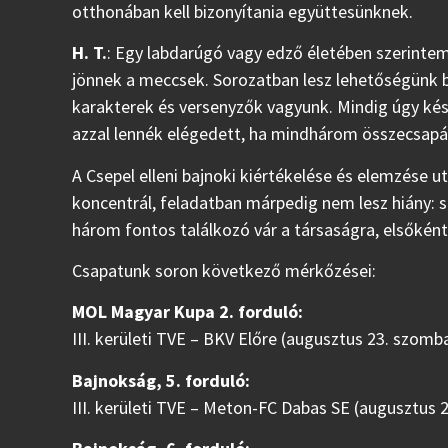
otthonában kell bizonyítania együttesünknek.
H. T.
: Egy labdarúgó vagy edző életében szerintem
jönnek a meccsek. Sorozatban lesz lehetőségünk bi
karakterek és versenyzők vagyunk. Mindig úgy kés
azzal lennék elégedett, ha mindhárom összecsapá
A Csepel elleni bajnoki kiértékelése és elemzése u
koncentrál, feladatban márpedig nem lesz hiány
három fontos találkozó vár a társaságra, elsőként
Csapatunk soron következő mérkőzései:
MOL Magyar Kupa 2. forduló:
III. kerületi TVE – BKV Előre (augusztus 23. szomba
Bajnokság, 5. forduló:
III. kerületi TVE – Meton-FC Dabas SE (augusztus 2