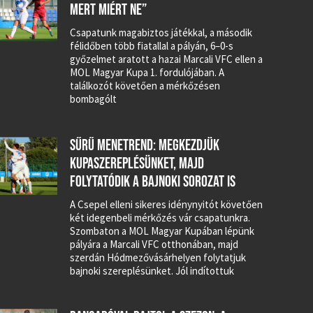
MERT MIÉRT NE”
Csapatunk magabiztos játékkal, a második
félidőben több fiatallal a pályán, 6–0-s
győzelmet aratott a hazai Marcali VFC ellen a
MOL Magyar Kupa 1. fordulójában. A
találkozót követően a mérkőzésen
bombagólt
SŰRŰ MENETREND: MEGKEZDJÜK
KUPASZEREPLÉSÜNKET, MAJD
FOLYTATÓDIK A BAJNOKI SOROZAT IS
A Csepel elleni sikeres idénynyitót követően
két idegenbeli mérkőzés vár csapatunkra.
Szombaton a MOL Magyar Kupában lépünk
pályára a Marcali VFC otthonában, majd
szerdán Hódmezővásárhelyen folytatjuk
bajnoki szereplésünket. Jól indítottuk