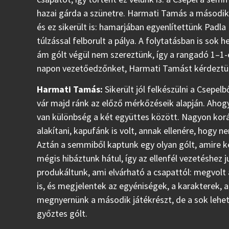
hazai gárda a szünetre. Harmati Tamás a második f
és ez sikerült is: hamarjában egyenlítettünk Padl
túlzással felborult a pálya. A folytatásban is sok 
ám gólt végül nem szereztünk, így a rangadó 1–1-e
napon vezetőedzőnket, Harmati Tamást kérdeztük
Harmati Tamás:
Sikerült jól felkészülni a Csepel
vár majd ránk az előző mérkőzéseik alapján. Ahog
van különbség a két együttes között. Nagyon korá
alakítani, kapufánk is volt, annak ellenére, hogy
Aztán a semmiből kaptunk egy olyan gólt, amire ké
mégis hibáztunk hátul, így az ellenfél vezetéshez
produkáltunk, ami elvárható a csapattól: megvolt 
is, és megjelentek az egyéniségek, a karakterek, a
megnyernünk a második játékrészt, de a sok lehe
győztes gólt.