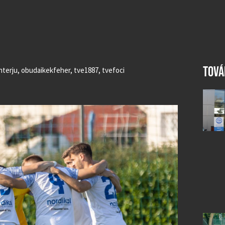
TOVÁ
nterju
,
obudaikekfeher
,
tve1887
,
tvefoci