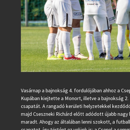
Vasárnap a bajnokság 4. fordulójában ahhoz a Cse
Kupában kiejtette a Monort, illetve a bajnokság 2
csapatát. A rangadó kerületi helyzetekkel kezdődö
majd Cseszneki Richárd előtt adódott újabb nagy 
maradt. Ahogy az általában lenni szokott, a futba
csapatot, így történt ez velünk is: a Csepel a semm