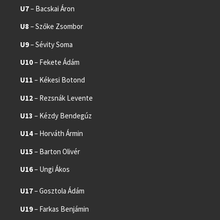
U7
– Bacskai Áron
U8
– Szőke Zsombor
U9
– Sévity Soma
U10
– Fekete Ádám
U11
– Kékesi Botond
U12
– Rezsnák Levente
U13
– Kézdy Bendegúz
U14
– Horváth Ármin
U15
– Barton Olivér
U16
– Ungi Ákos
U17
– Gosztola Ádám
U19
– Farkas Benjámin