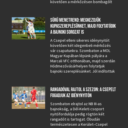
követően a mérkőzésen bombagólt
SŰRŰ MENETREND: MEGKEZDJÜK
KUPASZEREPLÉSÜNKET, MAJD FOLYTATÓDIK
A BAJNOKI SOROZAT IS
A Csepel elleni sikeres idénynyitót
követően két idegenbeli mérkőzés
vár csapatunkra. Szombaton a MOL
Magyar Kupában lépünk pályára a
Marcali VFC otthonában, majd szerdán
Hódmezővásárhelyen folytatjuk
bajnoki szereplésünket. Jól indítottuk
RANGADÓVAL RAJTOL A SZEZON: A CSEPELT
FOGADJUK AZ IDÉNYNYITÓN
Szombaton elrajtol az NB III-as
bajnokság, a Dél-Keleti csoport
nyitófordulója pedig rögtön két
rangadót is tartogat. Óbudán
természetesen a Kerület–Csepel