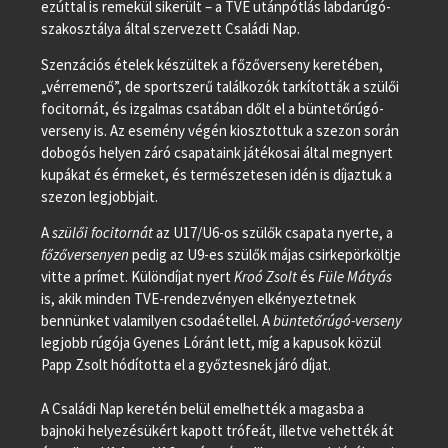
ezúttal is remekül sikerült – a TVE utánpótlás labdarúgó-
szakosztálya által szervezett Családi Nap.
Szenzációs ételek készültek a főzőverseny keretében,
„vérremenő”, de sportszerű találkozók tarkították a szülői
focitornát, és izgalmas csatában dőlt el a büntetőrúgó-
verseny is. Az esemény végén kiosztottuk a szezon során
dobogós helyen záró csapataink játékosai által megnyert
kupákat és érmeket, és természetesen idén is díjaztuk a
szezon legjobbjait.
A
szülői focitornát
az U17/U6-os szülők csapata nyerte, a
főzőversenyen
pedig az U9-es szülők májas csirkepörköltje
vitte a prímet. Különdíjat nyert
Kroó
Zsolt
és
Füle Mátyás
is, akik minden TVE-rendezvényen elkényeztetnek
bennünket valamilyen csodaétellel. A
büntetőrúgó-verseny
legjobb rúgója Gyenes Lóránt lett, míg a kapusok közül
Papp Zsolt hódította el a győztesnek járó díjat.
A Családi Nap keretén belül emelhették a magasba a
bajnoki helyezésükért kapott trófeát, illetve vehették át