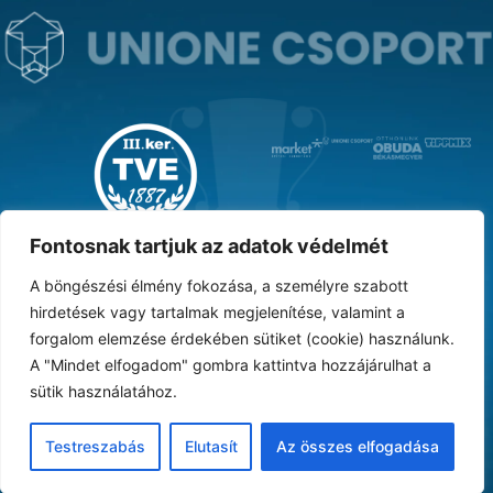
MAGYAR KUPA GYŐZTES ‘31
Fontosnak tartjuk az adatok védelmét
A böngészési élmény fokozása, a személyre szabott
hirdetések vagy tartalmak megjelenítése, valamint a
forgalom elemzése érdekében sütiket (cookie) használunk.
DOKUMENTUMTÁR
ARCHÍVUM
KARRIER
SAJTÓ
TAO
BESZÁMOLÓK
A "Mindet elfogadom" gombra kattintva hozzájárulhat a
sütik használatához.
Adatvédelmi nyilatkozat
Vásárlási feltételek
Süti tájékoztató
ÁSZF
Testreszabás
Elutasít
Az összes elfogadása
© 2024 III. kerületi Torna és Vívó Egylet. Minden jog fenntartva.