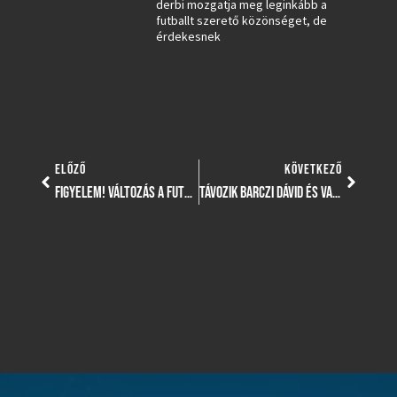
derbi mozgatja meg leginkább a
futballt szerető közönséget, de
érdekesnek
ELŐZŐ
KÖVETKEZŐ
FIGYELEM! VÁLTOZÁS A FUTÓPÁLYA LAKOSSÁGI IDŐSÁVJÁBAN
TÁVOZIK BARCZI DÁVID ÉS VANKÓ IMRE