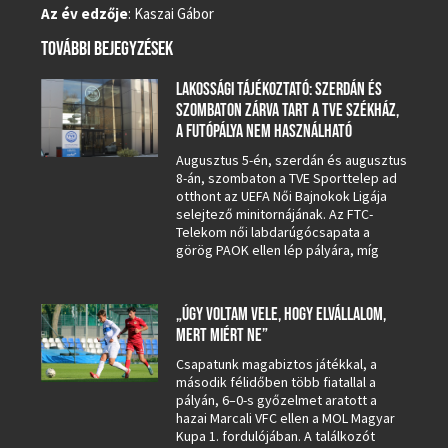
Az év edzője
: Kaszai Gábor
TOVÁBBI BEJEGYZÉSEK
LAKOSSÁGI TÁJÉKOZTATÓ: SZERDÁN ÉS
SZOMBATON ZÁRVA TART A TVE SZÉKHÁZ,
A FUTÓPÁLYA NEM HASZNÁLHATÓ
Augusztus 5-én, szerdán és augusztus
8-án, szombaton a TVE Sporttelep ad
otthont az UEFA Női Bajnokok Ligája
selejtező minitornájának. Az FTC-
Telekom női labdarúgócsapata a
görög PAOK ellen lép pályára, míg
„ÚGY VOLTAM VELE, HOGY ELVÁLLALOM,
MERT MIÉRT NE”
Csapatunk magabiztos játékkal, a
második félidőben több fiatallal a
pályán, 6–0-s győzelmet aratott a
hazai Marcali VFC ellen a MOL Magyar
Kupa 1. fordulójában. A találkozót