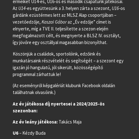
érmeiket U14-es, U16-os és második csapatunk játékosai.
Az
U14
-es együttesünk a 3. helyen zárta a szezont,
U16
-os
gárdánk ezüstérmes lett az MLSZ Alap csoportjában –
vezetőedzője,
Kaszai Gábor
az „Év edzője” címet is
elnyerte, míg a TVE II. teljesítette a szezon elején
megfogalmazott célt, és megnyerte a BLSZ IV. osztályt,
így jövőre egy osztállyal magasabban bizonyíthat.
Köszönjük a családok, sportolóink, edzőink és
munkatársaink részvételét és segítségét – a szezont egy
igazán jó hangulatú, jól sikerült, közösségépítő
programmal zárhattuk le!
(Az eseményről képgalériát klubunk Facebook oldalán
találhatnak olvasóink.)
Az év játékosa díj nyertesei a 2024/2025-ös
szezonban:
Az év leány játékosa:
Takács Maja
U6
– Kézdy Buda