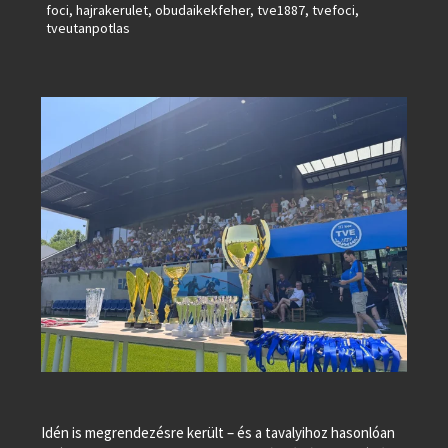
foci
,
hajrakerulet
,
obudaikekfeher
,
tve1887
,
tvefoci
,
tveutanpotlas
Idén is megrendezésre került – és a tavalyihoz hasonlóan