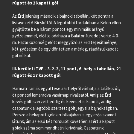
rúgott és 2 kapott gól
Az Érd jelenleg második a bajnoki tabellán, két pontra a
listavezető Bicskétől. A legutóbbi fordulóban a Kelen ellen
gyűjtötte be a három pontot egy minimális arányú
győzelemmel, előtte odahaza a Balatonfüredet verte 4-0-
ra. Hazai közönség előtt meggyőző az Érd teljesítménye,
két győzelem és egy döntetlen a mérleg, ráadásul kapott
gól nélkül.
III. kerületi TVE – 3-2-2, 11 pont, 6. hely a tabellán, 21
rúgott és 17 kapott gól
Harmati Tamás együttese a 6. helyről várhatja a találkozót,
öt ponttal lemaradva vasárnapi riválisától. Amíg az Érd
kevés gólt szerzett eddig és keveset is kapott, addig
csapatunk a legtöbb szerzett gólt jegyzi a bajnokságban.
Persze a bekapott gólok rublikájában is egy erős számot
látunk, ám az első két fordulót követően azért a kapott
gólok száma sem mondhatni kirívónak. Csapatunk