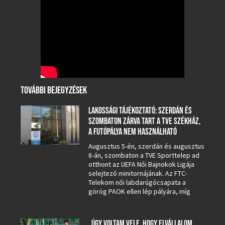
TOVÁBBI BEJEGYZÉSEK
LAKOSSÁGI TÁJÉKOZTATÓ: SZERDÁN ÉS
SZOMBATON ZÁRVA TART A TVE SZÉKHÁZ,
A FUTÓPÁLYA NEM HASZNÁLHATÓ
Augusztus 5-én, szerdán és augusztus
8-án, szombaton a TVE Sporttelep ad
otthont az UEFA Női Bajnokok Ligája
selejtező minitornájának. Az FTC-
Telekom női labdarúgócsapata a
görög PAOK ellen lép pályára, míg
„ÚGY VOLTAM VELE, HOGY ELVÁLLALOM,