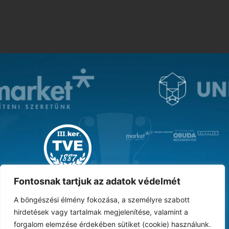
MAGYAR KUPA GYŐZTES ‘31
Fontosnak tartjuk az adatok védelmét
A böngészési élmény fokozása, a személyre szabott
hirdetések vagy tartalmak megjelenítése, valamint a
forgalom elemzése érdekében sütiket (cookie) használunk.