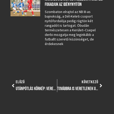
FOGADJUK AZ IDÉNYNYITÓN
Szombaton elrajtol az NB III-as
bajnokság, a Dél-Keleti csoport
nyitófordulója pedig rögtön két
rangadót is tartogat. Óbudán
természetesen a Kerület–Csepel
derbi mozgatja meg leginkább a
futballt szerető közönséget, de
érdekesnek
ELŐZŐ
KÖVETKEZŐ
UTÁNPÓTLÁS KÖRKÉP: VERETLENÜL MEGVÍVOTT HÉTVÉGE, FONTOS GYŐZELMEKKEL ÉS PONTSZERZÉSEKKEL
TOVÁBBRA IS VERETLENEK U19-ESEINK, LUCZ VIKTORÉK HARMADIK MECCSÜKET NYERTÉK SOROZATBAN, U15-ÖSEINK PEDIG ÚJPESTRŐL RABOLTAK PONTOT!