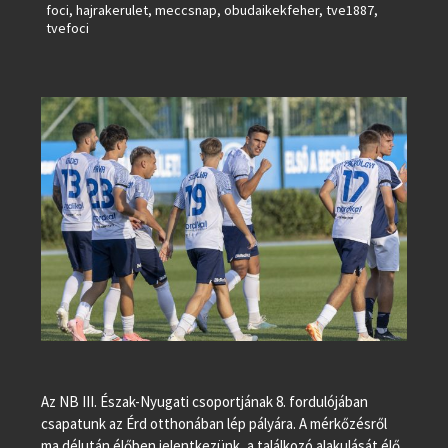
foci
,
hajrakerulet
,
meccsnap
,
obudaikekfeher
,
tve1887
,
tvefoci
Az NB III. Észak-Nyugati csoportjának 8. fordulójában
csapatunk az Érd otthonában lép pályára. A mérkőzésről
ma délután élőben jelentkezünk, a találkozó alakulását élő