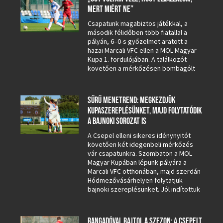
MERT MIÉRT NE”
Csapatunk magabiztos játékkal, a
második félidőben több fiatallal a
pályán, 6–0-s győzelmet aratott a
hazai Marcali VFC ellen a MOL Magyar
Kupa 1. fordulójában. A találkozót
követően a mérkőzésen bombagólt
SŰRŰ MENETREND: MEGKEZDJÜK
KUPASZEREPLÉSÜNKET, MAJD FOLYTATÓDIK
A BAJNOKI SOROZAT IS
A Csepel elleni sikeres idénynyitót
követően két idegenbeli mérkőzés
vár csapatunkra. Szombaton a MOL
Magyar Kupában lépünk pályára a
Marcali VFC otthonában, majd szerdán
Hódmezővásárhelyen folytatjuk
bajnoki szereplésünket. Jól indítottuk
RANGADÓVAL RAJTOL A SZEZON: A CSEPELT