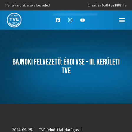
Hajrá Kerület, első a becsület!
Email:
info@tve1887.hu
BAJNOKI FELVEZETŐ: ÉRDI VSE – III. KERÜLETI
TVE
2024. 09. 25.
TVE felnőtt labdarúgás