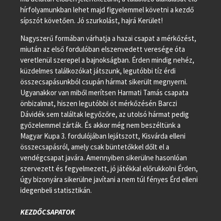
hírfolyamunkban lehet majd figyelemmel követni a kezdő
sípszót követően. Jó szurkolást, hajrá Kerület!
Nagyszerű formában várhatja a hazai csapat a mérkőzést,
miután az első fordulóban elszenvedett veresége óta
veretlenül szerepel a bajnokságban. Érden mindig nehéz,
küzdelmes találkozókat játszunk, legutóbbi tíz érdi
összecsapásunkból csupán hármat sikerült megnyerni.
Ugyanakkor van miből merítsen Harmati Tamás csapata
önbizalmat, hiszen legutóbbi öt mérkőzésén Barczi
Dávidék sem találtak legyőzőre, az utolsó hármat pedig
győzelemmel zárták. És akkor még nem beszéltünk a
Magyar Kupa 3. fordulójában lejátszott, Kisvárda elleni
összecsapásról, amely csak büntetőkkel dőlt el a
vendégcsapat javára. Amennyiben sikerülne hasonlóan
szervezett és fegyelmezett, jó játékkal előrukkolni Érden,
úgy bizonyára sikerülne javítani a nem túl fényes Érd elleni
idegenbeli statisztikán.
KEZDŐCSAPATOK