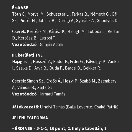
Érdi VSE
Tóth G., Morvai M., Schuszter L., Farkas B., Németh G., Gál
Sz., Pintér N., Juhász B., Dorogi V., Gyurácz A., Göbölyös D.
Cserék: Kertész M., Kárász K., Balogh M., Loboda L., Kertai
D., Kertész B., Lugosi T.
Vezetőedző
: Domján Attila
III. kerületi TVE
Hajagos T., Hosszú Z., Fodor F., Erdei G., Pálvölgyi P., Vankó
I., Szalka D., Árva B., Buda P., Barczi D., Bekker R.
Cserék: Simon Sz., Erdős Á., Hegyi P., Szabó M., Zsembery
Á., Vámosi B., Zajtai Sz.
Vezetőedző
: Harmati Tamás
Játékvezető
: Ujhelyi Tamás (Balla Levente, Csákó Patrik)
JELENLEGI FORMA
–
ÉRDI VSE – 5-1-1, 16 pont, 2. hely a tabellán, 8