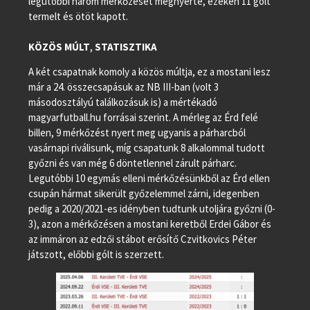
legutóbbi három mérkőzését megnyerte, ezeken 11 gólt
termelt és ötöt kapott.
KÖZÖS MÚLT
,
STATISZTIKA
A két csapatnak komoly a közös múltja, ez a mostani lesz
már a 24. összecsapásuk az NB III-ban (volt 3
másodosztályú találkozásuk is) a mértékadó
magyarfutball.hu forrásai szerint. A mérleg az Érd felé
billen, 9 mérkőzést nyert meg ugyanis a párharcból
vasárnapi riválisunk, míg csapatunk 8 alkalommal tudott
győzni és van még 6 döntetlennel zárult párharc.
Legutóbbi 10 egymás elleni mérkőzésünkből az Érd ellen
csupán hármat sikerült győzelemmel zárni, idegenben
pedig a 2020/2021-es idényben tudtunk utoljára győzni (0-
3), azon a mérkőzésen a mostani keretből Erdei Gábor és
az immáron az edzői stábot erősítő Czvitkovics Péter
játszott, előbbi gólt is szerzett.