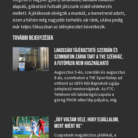
alapuló, gólratörő futballt játszunk stabil védekezés
mellett. A játékosok elvégzik a munkát, a menetrend adott,
ezen a héten még nagyobb terhelés vár ránk, utána pedig
már teljes fókuszban az idénykezdet következik.
TOVÁBBI BEJEGYZÉSEK
LAKOSSÁGI TÁJÉKOZTATÓ: SZERDÁN ÉS
SZOMBATON ZÁRVA TART A TVE SZÉKHÁZ,
A FUTÓPÁLYA NEM HASZNÁLHATÓ
Augusztus 5-én, szerdán és augusztus
8-án, szombaton a TVE Sporttelep ad
otthont az UEFA Női Bajnokok Ligája
selejtező minitornájának. Az FTC-
Telekom női labdarúgócsapata a
görög PAOK ellen lép pályára, míg
„ÚGY VOLTAM VELE, HOGY ELVÁLLALOM,
MERT MIÉRT NE”
Csapatunk magabiztos játékkal, a