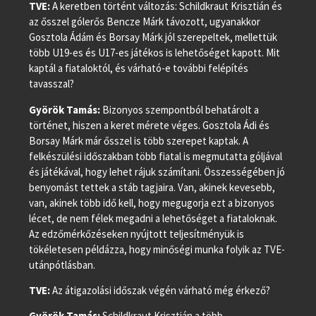
TVE:
A keretben történt változás: Schildkraut Krisztián és
az ősszel gólerős Bencze Márk távozott, ugyanakkor
Gosztola Ádám és Borsay Márk jól szerepeltek, mellettük
több U19-es és U17-es játékos is lehetőséget kapott. Mit
kaptál a fiataloktól, és várható-e további felépítés
tavasszal?
Györök Tamás:
Bizonyos szempontból behatárolt a
történet, hiszen a keret mérete véges. Gosztola Ádi és
Borsay Márk már ősszel is több szerepet kaptak. A
felkészülési időszakban több fiatal is megmutatta góljával
és játékával, hogy lehet rájuk számítani. Összességében jó
benyomást tettek a stáb tagjaira. Van, akinek kevesebb,
van, akinek több idő kell, hogy megugorja ezt a bizonyos
lécet, de nem félek megadni a lehetőséget a fiataloknak.
Az edzőmérkőzéseken nyújtott teljesítményük is
tökéletesen példázza, hogy minőségi munka folyik az TVE-
utánpótlásban.
TVE:
Az átigazolási időszak végén várható még érkező?
Györök Tamás:
Schildkraut Krisztián a több