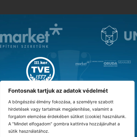
MAGYAR KUPA GYŐZTES ‘31
Fontosnak tartjuk az adatok védelmét
A böngészési élmény fokozása, a személyre szabott
hirdetések vagy tartalmak megjelenítése, valamint a
forgalom elemzése érdekében sütiket (cookie) használunk.
DOKUMENTUMTÁR
ARCHÍVUM
KARRIER
SAJTÓ
TAO
BESZÁMOLÓK
A "Mindet elfogadom" gombra kattintva hozzájárulhat a
sütik használatához.