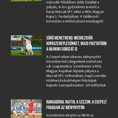
második félidőben több fiatallal a
pályán, 6–0-s győzelmet aratott a
hazai Marcali VFC ellen a MOL Magyar
Kupa 1. fordulójában. A találkozót
követően a mérkőzésen bombagólt
SŰRŰ MENETREND: MEGKEZDJÜK
KUPASZEREPLÉSÜNKET, MAJD FOLYTATÓDIK
A BAJNOKI SOROZAT IS
A Csepel elleni sikeres idénynyitót
követően két idegenbeli mérkőzés
vár csapatunkra. Szombaton a MOL
Magyar Kupában lépünk pályára a
Marcali VFC otthonában, majd szerdán
Hódmezővásárhelyen folytatjuk
bajnoki szereplésünket. Jól indítottuk
RANGADÓVAL RAJTOL A SZEZON: A CSEPELT
FOGADJUK AZ IDÉNYNYITÓN
Szombaton elrajtol az NB III-as