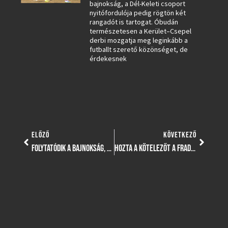
bajnokság, a Dél-Keleti csoport
nyitófordulója pedig rögtön két
rangadót is tartogat. Óbudán
természetesen a Kerület–Csepel
derbi mozgatja meg leginkább a
futballt szerető közönséget, de
érdekesnek
ELŐZŐ
KÖVETKEZŐ
FOLYTATÓDIK A BAJNOKSÁG, A FRADI ELLEN KEZDI A KÖZÉPSZAKASZT LUKÁCS DÉNES EGYÜTTESE
HOZTA A KÖTELEZŐT A FRADI A NAGYOT KÜZDŐ KERÜLET ELLEN