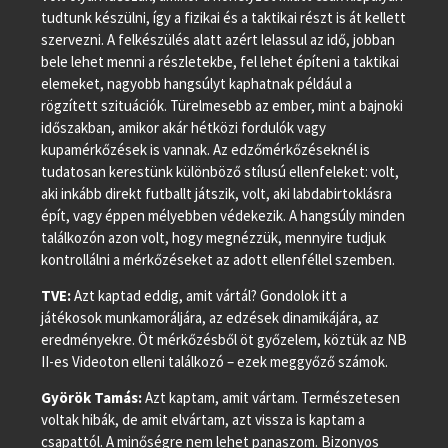
tudtunk készülni, így a fizikai és a taktikai részt is át kellett
szervezni. A felkészülés alatt azért lelassul az idő, jobban
bele lehet menni a részletekbe, fel lehet építeni a taktikai
elemeket, nagyobb hangsúlyt kaphatnak például a
rögzített szituációk. Türelmesebb az ember, mint a bajnoki
időszakban, amikor akár hétközi fordulók vagy
kupamérkőzések is vannak. Az edzőmérkőzéseknél is
tudatosan kerestünk különböző stílusú ellenfeleket: volt,
aki inkább direkt futballt játszik, volt, aki labdabirtoklásra
épít, vagy éppen mélyebben védekezik. A hangsúly minden
találkozón azon volt, hogy megnézzük, mennyire tudjuk
kontrollálni a mérkőzéseket az adott ellenféllel szemben.
TVE:
Azt kaptad eddig, amit vártál? Gondolok itt a
játékosok munkamoráljára, az edzések dinamikájára, az
eredményekre. Öt mérkőzésből öt győzelem, köztük az NB
II-es Videoton elleni találkozó – ezek meggyőző számok.
Györök Tamás:
Azt kaptam, amit vártam. Természetesen
voltak hibák, de amit elvártam, azt vissza is kaptam a
csapattól. A minőségre nem lehet panaszom. Bizonyos