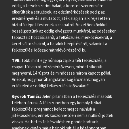
eddig a tervek szerint halad, a keretet szerencsére
elkerülték a sérülések, az edzőmérkőzések pedig az
eredmények és a mutatott játék alapján is kifejezetten
biztató képet festenek a csapatról. Vezetőedzőnkkel
beszélgettünk az eddig elvégzett munkáról, az edzéseken
tapasztalt hozzáállásról, a felkészülési mérkőzésekről, a
keret változásairól, a fiatalok beépítéséről, valamint a
felkészülési időszak hátralévő részéről is.
TVE:
Több mint egy hónapja zajlik a téli felkészülés, a
csapat túl van öt edzőmérkőzésen, mindet sikerült
megnyerni, 14 rúgott és mindössze három kapott góllal.
Anélkül, hogy hurráhangulatot sugároznánk: hogyan
értékeled az eddigi felkészülési időszakot?
Györök Tamás:
Jelen pillanatban a felkészülés második
felében járunk. A téli szünetben egy komoly fizikai
felkészülési programot kellett megcsinálniuk a
játékosoknak, ennek köszönhetően nem a nulláról jöttek
vissza. Hathetes felkészülésben gondolkodtunk,
amelynek végén már a bajnoki rajt áll a középpontban.