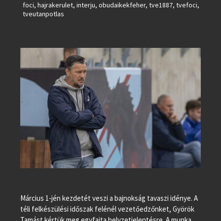
foci
,
hajrakerulet
,
interju
,
obudaikekfeher
,
tve1887
,
tvefoci
,
tveutanpotlas
Március 1-jén kezdetét veszi a bajnokság tavaszi idénye. A
téli felkészülési időszak felénél vezetőedzőnket, Györök
Tamást kértük meg egyfajta helyzetjelentésre. A munka