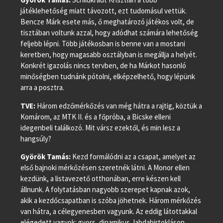
játéklehetőség miatt távozott, ezt tudomásul vettük.
Bencze Márk esete más, ő meghatározó játékos volt, de
tisztában voltunk azzal, hogy adódhat számára lehetőség
feljebb lépni. Több játékosban is benne van a mostani
keretben, hogy magasabb osztályban is megállja a helyét.
Konkrét igazolás nincs tervben, de ha Márkot hasonló
minőségben tudnánk pótolni, elképzelhető, hogy lépünk
arra a posztra.
TVE:
Három edzőmérkőzés van még hátra a rajtig, köztük a
Komárom, az MTK II. és a főpróba, a Bicske elleni
idegenbeli találkozó. Mit vársz ezektől, és min lesz a
hangsúly?
Györök Tamás:
Kezd formálódni az a csapat, amelyet az
első bajnoki mérkőzésen szeretnék látni. A Monor ellen
kezdünk, a listavezető otthonában, erre készen kell
állnunk. A folytatásban nagyobb szerepet kapnak azok,
akik a kezdőcsapatban is szóba jöhetnek. Három mérkőzés
van hátra, a célegyenesben vagyunk. Az eddig látottakkal
elégedett vagyok: gyors, dinamikus, labdabirtokláson