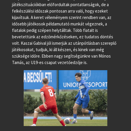
játékszituációkban előfordultak pontatlanságok, de a
felkészülési időszak pontosan arra való, hogy ezeket
kijavítsuk. A keret véleményem szerint rendben van, az
idősebb játékosok példamutató munkát végeznek, a
fiatalok pedig szépen helytálltak. Több fiatalt is
bevetettünk az edzőmérkőzéseken, ez tudatos döntés
volt. Kaszai Gabival jól ismerjük az utánpótlásban szereplő
játékosokat, tudjuk, ki áll készen, és kinek van még
szüksége időre. Ebben nagy segítségünkre van Mónos
Tamás, az U19-es csapat vezetőedzője is.