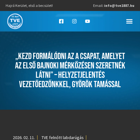
Hajrá Kerület, első a becsület!
Email:
info@tve1887.hu
„KEZD FORMÁLÓDNI AZ A CSAPAT, AMELYET
AZ ELSŐ BAJNOKI MÉRKŐZÉSEN SZERETNÉK
LÁTNI” – HELYZETJELENTÉS
VEZETŐEDZŐNKKEL, GYÖRÖK TAMÁSSAL
2026. 02. 11.
TVE felnőtt labdarúgás