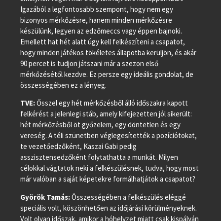
Igazából a legfontosabb szempont, hogy nem egy
bizonyos mérkőzésre, hanem minden mérkőzésre
készülünk, legyen az edzőmeccs vagy éppen bajnoki.
Emellett hat hét alatt úgy kell felkészíteni a csapatot,
hogy minden játékos tökéletes állapotba kerüljön, és akár
90 percet is tudjon játszani már a szezon első
mérkőzésétől kezdve. Ez persze egy ideális gondolat, de
összességében ez a lényeg.
TVE:
Ősszel egy hét mérkőzésből álló időszakra kapott
felkérést a jelenlegi stáb, amely kifejezetten jól sikerült:
hét mérkőzésből öt győzelem, egy döntetlen és egy
vereség. A téli szünetben véglegesítették a pozíciótokat,
te vezetőedzőként, Kaszai Gabi pedig
asszisztensedzőként folytathatta a munkát. Milyen
célokkal vágtatok neki a felkészülésnek, tudva, hogy most
már valóban a saját képetekre formálhatjátok a csapatot?
Györök Tamás:
Összességében a felkészülés eléggé
speciális volt, köszönhetően az időjárási körülményeknek.
Volt olyan időszak, amikor a hóhelyzet miatt csak kispályán