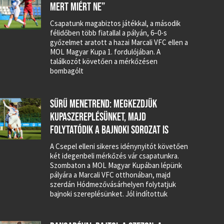
MERT MIÉRT NE”
Csapatunk magabiztos játékkal, a második
félidőben több fiatallal a pályán, 6–0-s
győzelmet aratott a hazai Marcali VFC ellen a
MOL Magyar Kupa 1. fordulójában. A
találkozót követően a mérkőzésen
bombagólt
SŰRŰ MENETREND: MEGKEZDJÜK
KUPASZEREPLÉSÜNKET, MAJD
FOLYTATÓDIK A BAJNOKI SOROZAT IS
A Csepel elleni sikeres idénynyitót követően
két idegenbeli mérkőzés vár csapatunkra.
Szombaton a MOL Magyar Kupában lépünk
pályára a Marcali VFC otthonában, majd
szerdán Hódmezővásárhelyen folytatjuk
bajnoki szereplésünket. Jól indítottuk