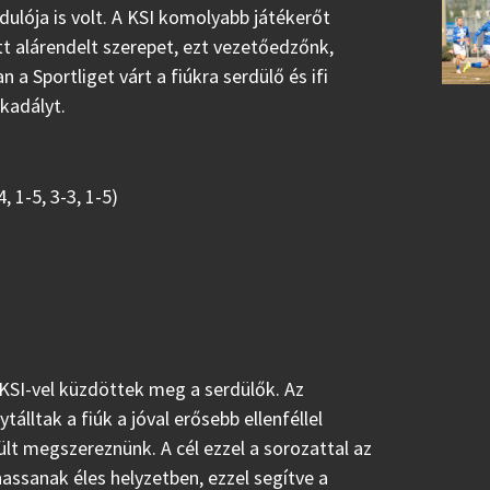
dulója is volt. A KSI komolyabb játékerőt
t alárendelt szerepet, ezt vezetőedzőnk,
a Sportliget várt a fiúkra serdülő és ifi
akadályt.
, 1-5, 3-3, 1-5)
 KSI-vel küzdöttek meg a serdülők. Az
álltak a fiúk a jóval erősebb ellenféllel
ült megszereznünk. A cél ezzel a sorozattal az
assanak éles helyzetben, ezzel segítve a