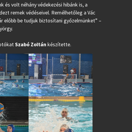
nk és volt néhány védekezési hibánk is, a
ndezt remek védéseivel. Remélhetőleg a Vác
r előbb be tudjuk biztosítani győzelmünket” –
yörgy.
fotókat
Szabó Zoltán
készítette.