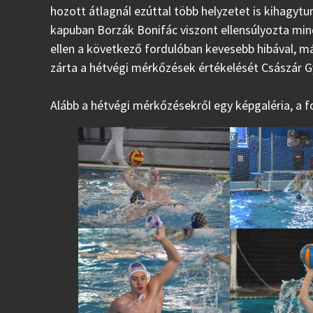
hozott átlagnál ezúttal több helyzetet is kihagytu
kapuban Borzák Bonifác viszont ellensúlyozta mi
ellen a következő fordulóban kevesebb hibával, má
zárta a hétvégi mérkőzések értékelését Császár G
Alább a hétvégi mérkőzésekről egy képgaléria, a 