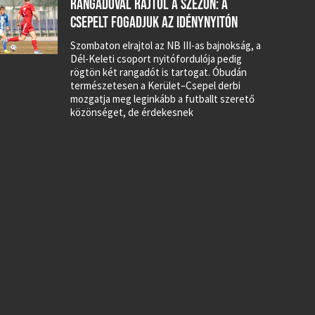
RANGADÓVAL RAJTOL A SZEZON: A
CSEPELT FOGADJUK AZ IDÉNYNYITÓN
Szombaton elrajtol az NB III-as bajnokság, a
Dél-Keleti csoport nyitófordulója pedig
rögtön két rangadót is tartogat. Óbudán
természetesen a Kerület–Csepel derbi
mozgatja meg leginkább a futballt szerető
közönséget, de érdekesnek