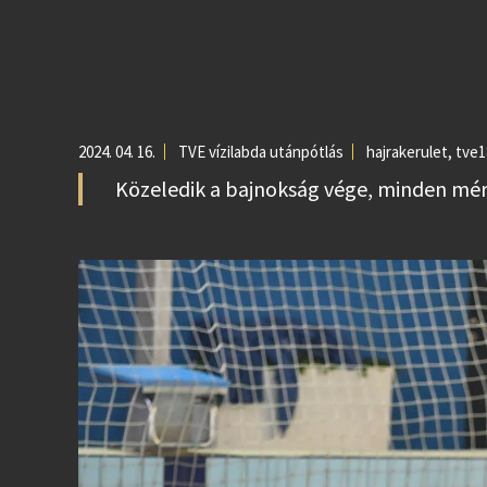
2024. 04. 16.
TVE vízilabda utánpótlás
hajrakerulet
,
tve1
Közeledik a bajnokság vége, minden mér