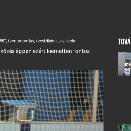
TOVÁ
887
,
tveutanpotlas
,
tvevizilabda
,
vizilabda
kőzés éppen ezért kiemelten fontos.