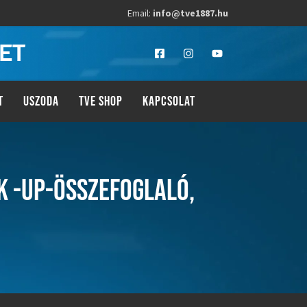
Email:
info@tve1887.hu
LET
T
USZODA
TVE SHOP
KAPCSOLAT
AK -UP-ÖSSZEFOGLALÓ,