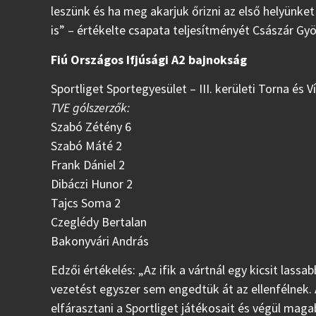
leszünk és ha meg akarjuk őrizni az első helyünket
is” – értékelte csapata teljesítményét Császár Gyö
Fiú Országos Ifjúsági A2 bajnokság
Sportliget Sportegyesület – III. kerületi Torna és Ví
TVE gólszerzők:
Szabó Zétény 6
Szabó Máté 2
Frank Dániel 2
Dibáczi Hunor 2
Tajcs Soma 2
Czeglédy Bertalan
Bakonyvári András
Edzői értékelés: „Az ifik a vártnál egy kicsit lass
vezetést egyszer sem engedtük át az ellenfélnek. 
elfárasztani a Sportliget játékosait és végül mag