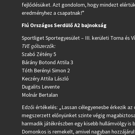
fejlődésüket. Azt gondolom, hogy mindezt elértük,
eredményhez a csapatnak!”
Fiú Országos Serdülő A2 bajnokság
Sportliget Sportegyesület – III. kerületi Torna és Ví
TVE gólszerzők:
Szabó Zétény 5
Bárány Botond Attila 3
Tóth Berényi Simon 2
Keczéry Attila László
Dugalits Levente
Molnár Bertalan
Edzői értékelés: „Lassan célegyenesbe érkezik az
megszerzett előnyünket szinte végig magabiztosan
harmadik játékrészben egy kisebb hullámvölgy is 
Domonkos is remekelt, amivel nagyban hozzájárul