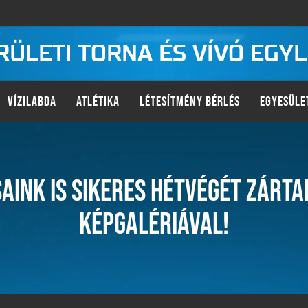
KERÜLETI TORNA ÉS VÍVÓ EGY
VÍZILABDA
ATLÉTIKA
LÉTESÍTMÉNY BÉRLÉS
EGYESÜLE
SAINK IS SIKERES HÉTVÉGÉT ZÁRT
KÉPGALÉRIÁVAL!