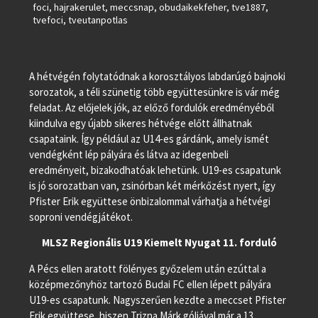
foci
,
hajrakerulet
,
meccsnap
,
obudaikekfeher
,
tve1887
,
tvefoci
,
tveutanpotlas
A hétvégén folytatódnak a korosztályos labdarúgó bajnoki
sorozatok, a téli szünetig több együttesünkre is vár még
feladat. Az előjelek jók, az előző fordulók eredményéből
kiindulva egy újabb sikeres hétvége előtt állhatnak
csapataink. Így például az U14-es gárdánk, amely ismét
vendégként lép pályára és látva az idegenbeli
eredményeit, bizakodhatóak lehetünk. U19-es csapatunk
is jó sorozatban van, zsinórban két mérkőzést nyert, így
Pfister Erik együttese önbizalommal várhatja a hétvégi
soproni vendégjátékot.
MLSZ Regionális U19 Kiemelt Nyugat 11. forduló
A Pécs ellen aratott fölényes győzelem után ezúttal a
középmezőnyhöz tartozó Budai FC ellen lépett pályára
U19-es csapatunk. Nagyszerűen kezdte a meccset Pfister
Erik együttese, hiszen Trizna Márk góljával már a 13.