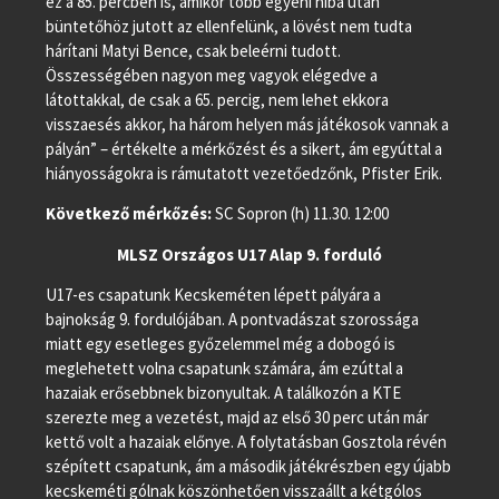
ez a 85. percben is, amikor több egyéni hiba után
büntetőhöz jutott az ellenfelünk, a lövést nem tudta
hárítani Matyi Bence, csak beleérni tudott.
Összességében nagyon meg vagyok elégedve a
látottakkal, de csak a 65. percig, nem lehet ekkora
visszaesés akkor, ha három helyen más játékosok vannak a
pályán” – értékelte a mérkőzést és a sikert, ám egyúttal a
hiányosságokra is rámutatott vezetőedzőnk, Pfister Erik.
Következő mérkőzés:
SC Sopron (h) 11.30. 12:00
MLSZ Országos U17 Alap 9. forduló
U17-es csapatunk Kecskeméten lépett pályára a
bajnokság 9. fordulójában. A pontvadászat szorossága
miatt egy esetleges győzelemmel még a dobogó is
meglehetett volna csapatunk számára, ám ezúttal a
hazaiak erősebbnek bizonyultak. A találkozón a KTE
szerezte meg a vezetést, majd az első 30 perc után már
kettő volt a hazaiak előnye. A folytatásban Gosztola révén
szépített csapatunk, ám a második játékrészben egy újabb
kecskeméti gólnak köszönhetően visszaállt a kétgólos