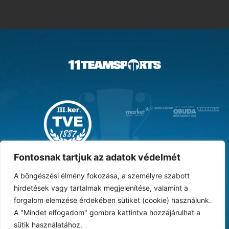
MAGYAR KUPA GYŐZTES ‘31
Fontosnak tartjuk az adatok védelmét
A böngészési élmény fokozása, a személyre szabott
hirdetések vagy tartalmak megjelenítése, valamint a
forgalom elemzése érdekében sütiket (cookie) használunk.
DOKUMENTUMTÁR
ARCHÍVUM
KARRIER
SAJTÓ
TAO
BESZÁMOLÓK
A "Mindet elfogadom" gombra kattintva hozzájárulhat a
sütik használatához.