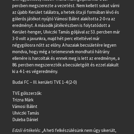
percben megszerezte a vezetést. Nem kellett sokat várni
az újabb Kerület találatra, a hetek óta jó formában lévő és
gólerős játékot nyújtó Vámosi Bálint alakította 2-0-ra az
eredményt. A második játékrészben is folytatódott a
Kerület-henger, Ulviczki Tamás góljával az 53. percben már
3-0 volt a javunkra, majd hét perc elteltével már
négygólosra nőtt az előny. A hazaiak becsületére legyen
mondva, hogy még a tetemesnek mondható hátrány
ellenére is harcoltak és ennek meg is lett az eredménye, a
86. percben megszerezték a becsületgólt és ezzel alakult
ki a 4-1-es végeredmény.
Budai FC – III. kerületi TVE 1-4 (2-0)
TVE gólszerzők:
Trizna Márk
Vámosi Bálint
Ulviczki Tamás
Duleba Dániel
Edzői értékelés
: „A heti felkészülésünk nem úgy sikerült,