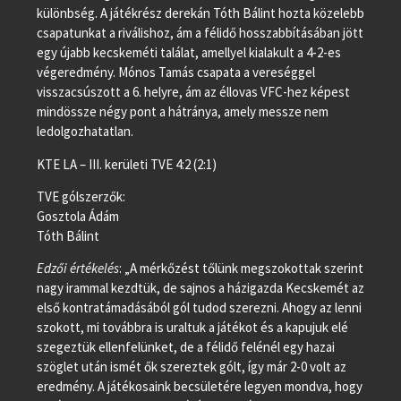
különbség. A játékrész derekán Tóth Bálint hozta közelebb
csapatunkat a riválishoz, ám a félidő hosszabbításában jött
egy újabb kecskeméti találat, amellyel kialakult a 4-2-es
végeredmény. Mónos Tamás csapata a vereséggel
visszacsúszott a 6. helyre, ám az éllovas VFC-hez képest
mindössze négy pont a hátránya, amely messze nem
ledolgozhatatlan.
KTE LA – III. kerületi TVE 4:2 (2:1)
TVE gólszerzők:
Gosztola Ádám
Tóth Bálint
Edzői értékelés
: „A mérkőzést tőlünk megszokottak szerint
nagy irammal kezdtük, de sajnos a házigazda Kecskemét az
első kontratámadásából gól tudod szerezni. Ahogy az lenni
szokott, mi továbbra is uraltuk a játékot és a kapujuk elé
szegeztük ellenfelünket, de a félidő felénél egy hazai
szöglet után ismét ők szereztek gólt, így már 2-0 volt az
eredmény. A játékosaink becsületére legyen mondva, hogy