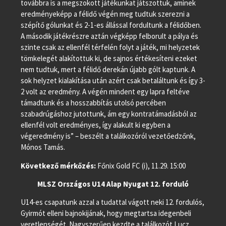
továbbra is a megszokott játékunkat játszottuk, aminek
eredményeképp a félidő végén meg tudtuk szerezni a
szépítő gólunkat és 2-1-es állással fordultunk a félidőben.
A második játékrészre aztán végképp felborult a pálya és
szinte csak az ellenfél térfelén folyt a játék, mi helyzetek
tömkelegét alakítottuk ki, de sajnos értékesíteni ezeket
nem tudtuk, mert a félidő derekán újabb gólt kaptunk. A
sok helyzet kialakítása után azért csak betaláltunk és így 3-
2 volt az eredmény. A végén mindent egy lapra feltéve
támadtunk és a hosszabbítás utolsó percében
szabadrúgáshoz jutottunk, ám egy kontratámadásból az
ellenfél volt eredményes, így alakult ki egyben a
végeredmény is” – beszélt a találkozóról vezetőedzőnk,
Mónos Tamás.
Következő mérkőzés:
Főnix Gold FC (i), 11.29. 15:00
MLSZ Országos U14 Alap Nyugat 12. forduló
U14-es csapatunk azzal a tudattal vágott neki 12. fordulós,
Gyirmót elleni bajnokijának, hogy megtartsa idegenbeli
veretlenségét. Nagyszerűen kezdte a találkozót Lucz