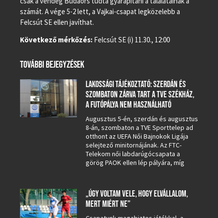
csak a vendég Budaörs tudta gyarapítani a találatainak a
számát. A vége 5-2 lett, a Vajkai-csapat legközelebb a
Felcsút SE ellen javíthat.
Következő mérkőzés:
Felcsút SE (i) 11.30., 12:00
TOVÁBBI BEJEGYZÉSEK
LAKOSSÁGI TÁJÉKOZTATÓ: SZERDÁN ÉS
SZOMBATON ZÁRVA TART A TVE SZÉKHÁZ,
A FUTÓPÁLYA NEM HASZNÁLHATÓ
Augusztus 5-én, szerdán és augusztus
8-án, szombaton a TVE Sporttelep ad
otthont az UEFA Női Bajnokok Ligája
selejtező minitornájának. Az FTC-
Telekom női labdarúgócsapata a
görög PAOK ellen lép pályára, míg
„ÚGY VOLTAM VELE, HOGY ELVÁLLALOM,
MERT MIÉRT NE”