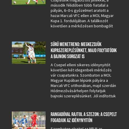
Csapatunk magabiztos játékkal, a
második félidőben több fiatallal a
pályán, 6–0-s győzelmet aratott a
hazai Marcali VFC ellen a MOL Magyar
Kupa 1. fordulójában. A találkozót
követően a mérkőzésen bombagólt
SŰRŰ MENETREND: MEGKEZDJÜK
KUPASZEREPLÉSÜNKET, MAJD FOLYTATÓDIK
A BAJNOKI SOROZAT IS
A Csepel elleni sikeres idénynyitót
követően két idegenbeli mérkőzés
vár csapatunkra. Szombaton a MOL
Magyar Kupában lépünk pályára a
Marcali VFC otthonában, majd szerdán
Hódmezővásárhelyen folytatjuk
bajnoki szereplésünket. Jól indítottuk
RANGADÓVAL RAJTOL A SZEZON: A CSEPELT
FOGADJUK AZ IDÉNYNYITÓN
Szombaton elrajtol az NB III-as