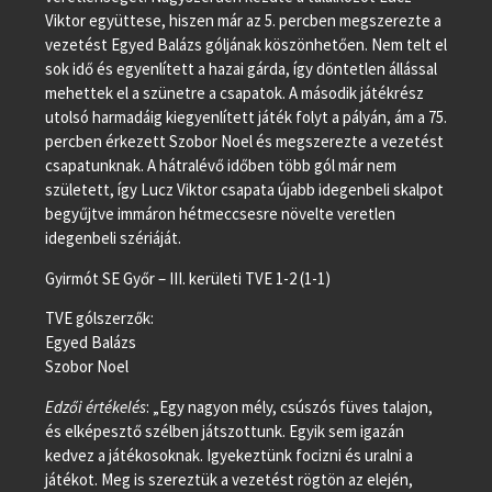
Viktor együttese, hiszen már az 5. percben megszerezte a
vezetést Egyed Balázs góljának köszönhetően. Nem telt el
sok idő és egyenlített a hazai gárda, így döntetlen állással
mehettek el a szünetre a csapatok. A második játékrész
utolsó harmadáig kiegyenlített játék folyt a pályán, ám a 75.
percben érkezett Szobor Noel és megszerezte a vezetést
csapatunknak. A hátralévő időben több gól már nem
született, így Lucz Viktor csapata újabb idegenbeli skalpot
begyűjtve immáron hétmeccsesre növelte veretlen
idegenbeli szériáját.
Gyirmót SE Győr – III. kerületi TVE 1-2 (1-1)
TVE gólszerzők:
Egyed Balázs
Szobor Noel
Edzői értékelés
: „Egy nagyon mély, csúszós füves talajon,
és elképesztő szélben játszottunk. Egyik sem igazán
kedvez a játékosoknak. Igyekeztünk focizni és uralni a
játékot. Meg is szereztük a vezetést rögtön az elején,