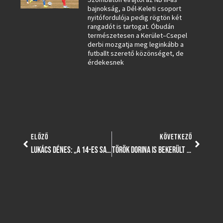
bajnokság, a Dél-Keleti csoport
nyitófordulója pedig rögtön két
rangadót is tartogat. Óbudán
természetesen a Kerület–Csepel
derbi mozgatja meg leginkább a
futballt szerető közönséget, de
érdekesnek
ELŐZŐ
KÖVETKEZŐ
LUKÁCS DÉNES: „A 14-ES SAPKÁBA MOST A SZURKOLÓTÁBOR BÚJIK”
TÖRÖK DORINA IS BEKERÜLT CSEH SÁNDOR VK-SELEJTEZŐS VÁLOGATOTT KERETÉBE