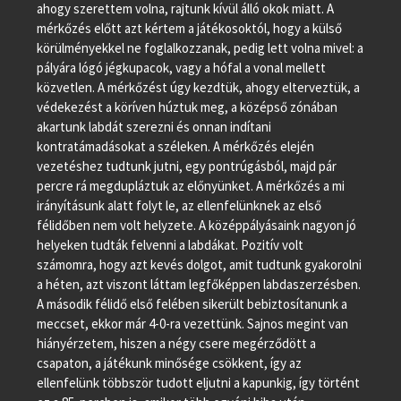
ahogy szerettem volna, rajtunk kívül álló okok miatt. A
mérkőzés előtt azt kértem a játékosoktól, hogy a külső
körülményekkel ne foglalkozzanak, pedig lett volna mivel: a
pályára lógó jégkupacok, vagy a hófal a vonal mellett
közvetlen. A mérkőzést úgy kezdtük, ahogy elterveztük, a
védekezést a köríven húztuk meg, a középső zónában
akartunk labdát szerezni és onnan indítani
kontratámadásokat a széleken. A mérkőzés elején
vezetéshez tudtunk jutni, egy pontrúgásból, majd pár
percre rá megdupláztuk az előnyünket. A mérkőzés a mi
irányításunk alatt folyt le, az ellenfelünknek az első
félidőben nem volt helyzete. A középpályásaink nagyon jó
helyeken tudták felvenni a labdákat. Pozitív volt
számomra, hogy azt kevés dolgot, amit tudtunk gyakorolni
a héten, azt viszont láttam legfőképpen labdaszerzésben.
A második félidő első felében sikerült bebiztosítanunk a
meccset, ekkor már 4-0-ra vezettünk. Sajnos megint van
hiányérzetem, hiszen a négy csere megérződött a
csapaton, a játékunk minősége csökkent, így az
ellenfelünk többször tudott eljutni a kapunkig, így történt