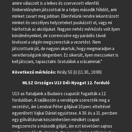
amire válaszolt is a lelkes és szervezett ellenfél.
Emberelőnyben játszottuk le a teljes második félidőt, ami
minket zavart meg jobban. Ellenfelünk rendre lekontrázott
minket és veszélyes helyzeteket puskázott el, vagy mi
hárítottuk az akciójukat. Nagyon nehéz mérkőzés volt ilyen
körülményekkel, de szerencsére egy parádés távoli
lövéssel a végén megszereztük a vezetést. Nem
játszottunk jól, de nagyon akartuk, hogy megmaradjon a
veretlenségünk idegenben. Ez sikerült, ilyen meccseket is
kell játszani, tapasztalni. Gratulálok a srácaimnak.”
Következő mérkőzés:
Király SE (i) (11.30., 10:00)
MLSZ Országos U13 Dél-Nyugat 12. forduló
U13-as fiataljaink a Budaörs csapatát fogadták a 12.
fordulóban. A találkozón a vendégek szerezték meg a
vezetést, ám Lendvai Péter góljával 10 perc elteltével
egyenlített Vajkai Dániel együttese. A 30. és a 31. percben
egy gólváltásnak köszönhetően mindkét csapat
megszerezte a második gólját, ám ezt követően sajnos