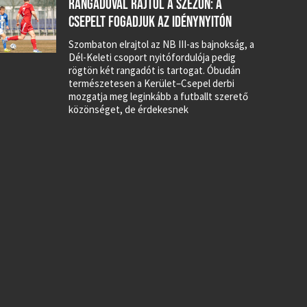
RANGADÓVAL RAJTOL A SZEZON: A
CSEPELT FOGADJUK AZ IDÉNYNYITÓN
Szombaton elrajtol az NB III-as bajnokság, a
Dél-Keleti csoport nyitófordulója pedig
rögtön két rangadót is tartogat. Óbudán
természetesen a Kerület–Csepel derbi
mozgatja meg leginkább a futballt szerető
közönséget, de érdekesnek