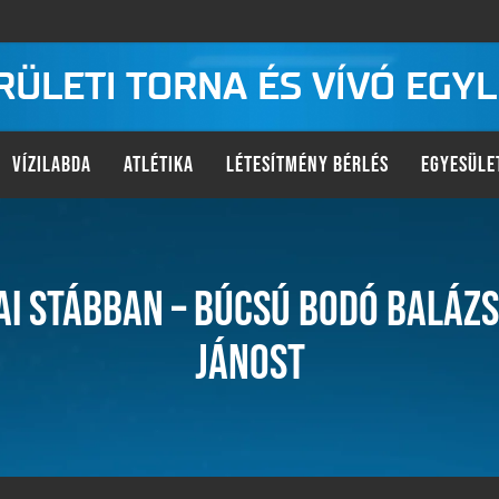
KERÜLETI TORNA ÉS VÍVÓ EGY
VÍZILABDA
ATLÉTIKA
LÉTESÍTMÉNY BÉRLÉS
EGYESÜLE
I STÁBBAN – BÚCSÚ BODÓ BALÁZS
JÁNOST