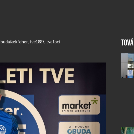
TOVÁ
obudaikekfeher
,
tve1887
,
tvefoci