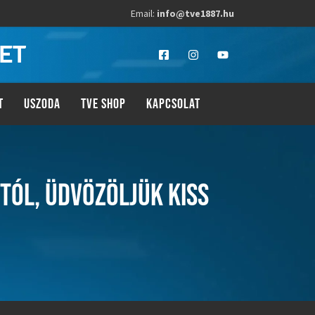
Email:
info@tve1887.hu
LET
T
USZODA
TVE SHOP
KAPCSOLAT
TÓL, ÜDVÖZÖLJÜK KISS