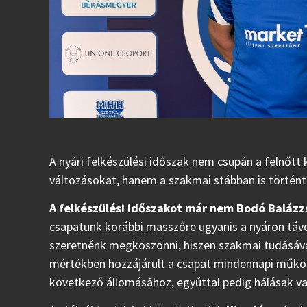
A nyári felkészülési időszak nem csupán a felnőt
változásokat, hanem a szakmai stábban is történt
A felkészülési időszakot már nem Bodó Baláz
csapatunk korábbi masszőre ugyanis a nyáron távo
szeretnénk megköszönni, hiszen szakmai tudásával
mértékben hozzájárult a csapat mindennapi működ
következő állomásához, egyúttal pedig hálásak va