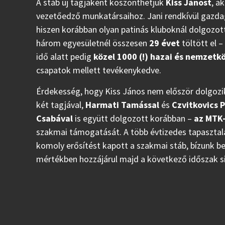
A stáb új tagjaként köszönthetjük
Kiss Jánost
, a
vezetőedző munkatársaihoz. Jani rendkívül gazda
hiszen korábban olyan patinás kluboknál dolgozot
három egyesületnél összesen
29 évet
töltött el –
idő alatt pedig
közel 1000 (!) hazai és nemzet
csapatok mellett tevékenykedve.
Érdekesség, hogy Kiss János nem először dolgozik 
két tagjával,
Harmati Tamással
és
Czvitkovics P
Csabával
is együtt dolgozott korábban –
az MTK-
szakmai támogatását. A több évtizedes tapasztal
komoly erősítést kapott a szakmai stáb, bízunk b
mértékben hozzájárul majd a következő időszak s