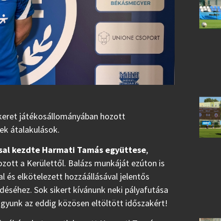
t keret játékosállományában hozott
ek átalakulások.
zsal kezdte Harmati Tamás együttese
,
zott a Kerülettől. Balázs munkáját ezúton is
 és elkötelezett hozzáállásával jelentős
éséhez. Sok sikert kívánunk neki pályafutása
gyunk az eddig közösen eltöltött időszakért!