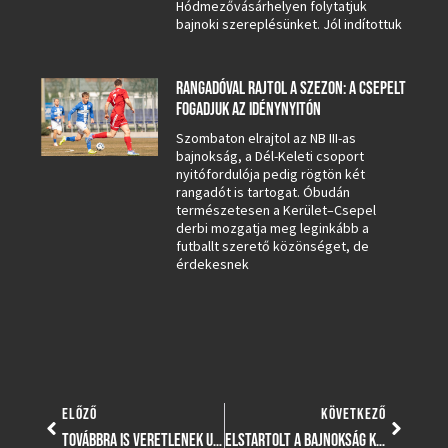
Hódmezővásárhelyen folytatjuk
bajnoki szereplésünket. Jól indítottuk
RANGADÓVAL RAJTOL A SZEZON: A CSEPELT
FOGADJUK AZ IDÉNYNYITÓN
Szombaton elrajtol az NB III-as
bajnokság, a Dél-Keleti csoport
nyitófordulója pedig rögtön két
rangadót is tartogat. Óbudán
természetesen a Kerület–Csepel
derbi mozgatja meg leginkább a
futballt szerető közönséget, de
érdekesnek
ELŐZŐ
KÖVETKEZŐ
TOVÁBBRA IS VERETLENEK U19-ESEINK, LUCZ VIKTORÉK HARMADIK MECCSÜKET NYERTÉK SOROZATBAN, U15-ÖSEINK PEDIG ÚJPESTRŐL RABOLTAK PONTOT!
ELSTARTOLT A BAJNOKSÁG KOROSZTÁLYOS PÓLÓCSAPATAINKNÁL IS