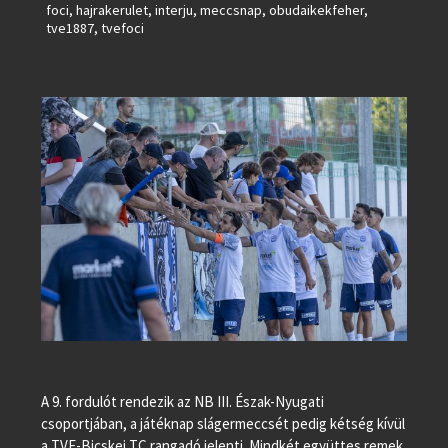
foci
,
hajrakerulet
,
interju
,
meccsnap
,
obudaikekfeher
,
tve1887
,
tvefoci
A 9. fordulót rendezik az NB III. Észak-Nyugati
csoportjában, a játéknap slágermeccsét pedig kétség kívül
a TVE-Bicskei TC rangadó jelenti. Mindkét együttes remek