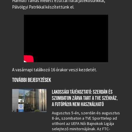
Harmati Tamás mellett ezúttal fiatal játékosunkkal,
Pálvölgyi Patrikkal készítettünk el.
A vasárnapi találkozó 16 órakor veszi kezdetét.
TOVÁBBI BEJEGYZÉSEK
LAKOSSÁGI TÁJÉKOZTATÓ: SZERDÁN ÉS
SZOMBATON ZÁRVA TART A TVE SZÉKHÁZ,
A FUTÓPÁLYA NEM HASZNÁLHATÓ
Augusztus 5-én, szerdán és augusztus
8-án, szombaton a TVE Sporttelep ad
otthont az UEFA Női Bajnokok Ligája
selejtező minitornájának. Az FTC-