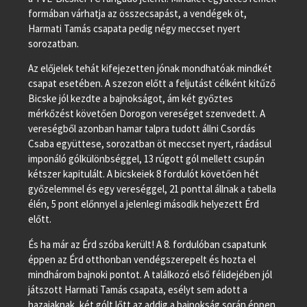
formában várhatja az összecsapást, a vendégek öt,
Harmati Tamás csapata pedig négy meccset nyert
sorozatban.
Az előjelek tehát kifejezetten jónak mondhatóak mindkét
csapat esetében. A szezon előtt a feljutást célként kitűző
Bicske jól kezdte a bajnokságot, ám két győztes
mérkőzést követően Dorogon vereséget szenvedett. A
vereségből azonban hamar talpra tudott állni Csordás
Csaba együttese, sorozatban öt meccset nyert, ráadásul
imponáló gólkülönbséggel, 13 rúgott gól mellett csupán
kétszer kapitulált. A bicskeiek 8 fordulót követően hét
győzelemmel és egy vereséggel, 21 ponttal állnak a tabella
élén, 5 pont előnnyel a jelenlegi második helyezett Érd
előtt.
És ha már az Érd szóba került! A 8. fordulóban csapatunk
éppen az Érd otthonban vendégszerepelt és hozta el
mindhárom bajnoki pontot. A találkozó első félidejében jól
játszott Harmati Tamás csapata, esélyt sem adott a
hazaiaknak, két gólt lőtt az addig a bajnokság során éppen