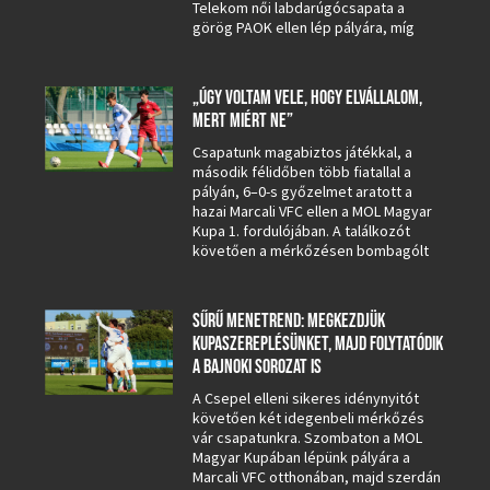
Telekom női labdarúgócsapata a
görög PAOK ellen lép pályára, míg
„ÚGY VOLTAM VELE, HOGY ELVÁLLALOM,
MERT MIÉRT NE”
Csapatunk magabiztos játékkal, a
második félidőben több fiatallal a
pályán, 6–0-s győzelmet aratott a
hazai Marcali VFC ellen a MOL Magyar
Kupa 1. fordulójában. A találkozót
követően a mérkőzésen bombagólt
SŰRŰ MENETREND: MEGKEZDJÜK
KUPASZEREPLÉSÜNKET, MAJD FOLYTATÓDIK
A BAJNOKI SOROZAT IS
A Csepel elleni sikeres idénynyitót
követően két idegenbeli mérkőzés
vár csapatunkra. Szombaton a MOL
Magyar Kupában lépünk pályára a
Marcali VFC otthonában, majd szerdán