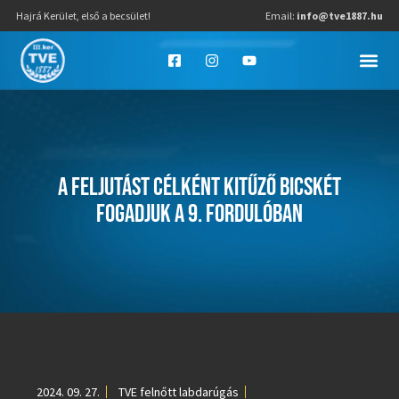
Hajrá Kerület, első a becsület!
Email:
info@tve1887.hu
A FELJUTÁST CÉLKÉNT KITŰZŐ BICSKÉT
FOGADJUK A 9. FORDULÓBAN
2024. 09. 27.
TVE felnőtt labdarúgás