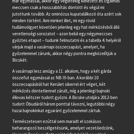
már egymással, akkor egy végletekig kiélezett és izgalmas
meccsen csak a hosszabbítás döntött és végül mi
jutottunk tovább. Az ominózus kupatalálkozó óta azért sok
minden történt. Ami minket illet, mi egy rövid
hullámvölgyet követően jelenleg egy hat mérkőzésből álló
veretlenségi sorozatot – azon belül egy négymeccses
győztes etapot – tudunk felmutatni és a tabella 4. helyéről
várjuk majd a vasárnapi összecsapást, amelyet, ha
győzelemmel zárunk, akkor négy pontra megközelítjük a
Bicskét.
A vasárnapi lesz amúgy a 11. alkalom, hogy a két gárda
összefut egymással az NB III-ban. A korábbi 10
összecsapásból hat Kerület sikerrel ért véget, két
mérkőzés döntetlennel zárult, míg a jelenlegi bajnoki
éllovas kétszer tudott győzni. A Bicske utoljára 2012-ben
tudott Óbudáról három ponttal távozni, legutóbbi négy
hazai bajnokinkat egyaránt győzelemmel zártuk.
Természetesen ezúttal sem maradt el szokásos
beharangozó beszélgetésünk, amelyet vezetőedzőnk,