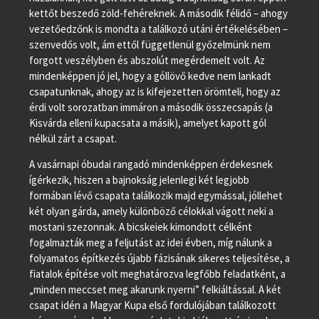
kettőt beszedő zöld-fehéreknek. A második félidő – ahogy
vezetőedzőnk is mondta a találkozó utáni értékelésében –
szenvedős volt, ám ettől függetlenül győzelmünk nem
forgott veszélyben és abszolút megérdemelt volt. Az
mindenképpen jó jel, hogy a góllövő kedve nem lankadt
csapatunknak, ahogy az is kifejezetten örömteli, hogy az
érdi volt sorozatban immáron a második összecsapás (a
Kisvárda elleni kupacsata a másik), amelyet kapott gól
nélkül zárt a csapat.
A vasárnapi óbudai rangadó mindenképpen érdekesnek
ígérkezik, hiszen a bajnokság jelenlegi két legjobb
formában lévő csapata találkozik majd egymással, jóllehet
két olyan gárda, amely különböző célokkal vágott neki a
mostani szezonnak. A bicskeiek kimondott célként
fogalmazták meg a feljutást az idei évben, míg nálunk a
folyamatos építkezés újabb fázisának sikeres teljesítése, a
fiatalok építése volt meghatározva legfőbb feladatként, a
„minden meccset meg akarunk nyerni” felkiáltással. A két
csapat idén a Magyar Kupa első fordulójában találkozott